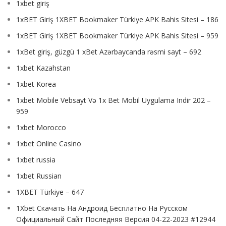
1xbet giriş
1xBET Giriş 1XBET Bookmaker Türkiye APK Bahis Sitesi – 186
1xBET Giriş 1XBET Bookmaker Türkiye APK Bahis Sitesi – 959
1xBet giriş, güzgü 1 xBet Azərbaycanda rəsmi sayt – 692
1xbet Kazahstan
1xbet Korea
1xbet Mobile Vebsayt Və 1x Bet Mobil Uygulama Indir 202 –
959
1xbet Morocco
1xbet Online Casino
1xbet russia
1xbet Russian
1XBET Türkiye – 647
1Xbet Скачать На Андроид Бесплатно На Русском
Официальный Сайт Последняя Версия 04-22-2023 #12944