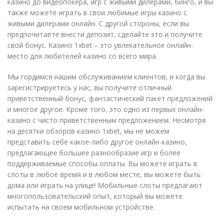
казино до видеопокера, игр с живыми дилерами, бинго, и вы
также можете играть в свои любимые игры казино с
живыми дилерами онлайн. С другой стороны, если вы
предпочитаете внести депозит, сделайте это и получите
свой бонус. Казино 1xbet – это увлекательное онлайн-
место для любителей казино со всего мира.
Мы гордимся нашим обслуживанием клиентов, и когда вы
зарегистрируетесь у нас, вы получите отличный
приветственный бонус, фантастический пакет предложений
и многое другое. Кроме того, это одно из первых онлайн-
казино с чисто приветственным предложением. Несмотря
на десятки обзоров казино 1xbet, мы не можем
представить себе какое-либо другое онлайн-казино,
предлагающее большее разнообразие игр и более
поддерживаемые способы оплаты. Вы можете играть в
слоты в любое время и в любом месте, вы можете быть
дома или играть на улице! Мобильные слоты предлагают
многопользовательский опыт, который вы можете
испытать на своем мобильном устройстве.