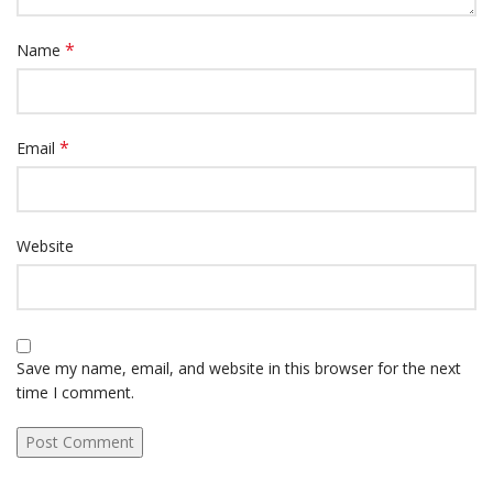
*
Name
*
Email
Website
Save my name, email, and website in this browser for the next
time I comment.