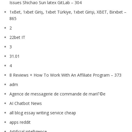
Issues Shichao Sun latex GitLab – 304
1xBet, 1xbet Giriş, 1xbet Türkiye, 1xbet Girişi, XBET, Birxbet –
865
2
22bet IT
3
31.01
4
8 Reviews + How To Work With An Affiliate Program – 373
adm
Agence de messagerie de commande de mariГ©e
AI Chatbot News
all blog essay writing service cheap
apps reddit
Artificial intelligence