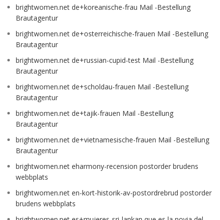
brightwomen.net de+koreanische-frau Mail -Bestellung
Brautagentur
brightwomen.net de+osterreichische-frauen Mail -Bestellung
Brautagentur
brightwomen.net de+russian-cupid-test Mail -Bestellung
Brautagentur
brightwomen.net de+scholdau-frauen Mail -Bestellung
Brautagentur
brightwomen.net de+tajik-frauen Mail -Bestellung
Brautagentur
brightwomen.net de+vietnamesische-frauen Mail -Bestellung
Brautagentur
brightwomen.net eharmony-recension postorder brudens
webbplats
brightwomen.net en-kort-historik-av-postordrebrud postorder
brudens webbplats
brightwomen.net es+mujeres-sri-lankan que es la novia del