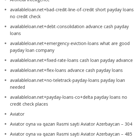
availableloan.net+bad-credit-line-of-credit short payday loans
no credit check
availableloan.net+debt-consolidation advance cash payday
loans
availableloan.net+emergency-eviction-loans what are good
payday loan company
availableloan.net+fixed-rate-loans cash loan payday advance
availableloan.net+flex-loans advance cash payday loans
availableloan.net+no-teletrack-payday-loans payday loan
needed
availableloan.net+payday-loans-co+delta payday loans no
credit check places
Aviator
Aviator oyna və qazan Rəsmi sayti Aviator Azerbaycan – 304
Aviator oyna və qazan Rəsmi sayti Aviator Azerbaycan – 485