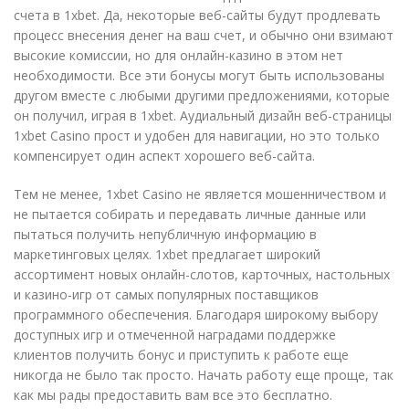
счета в 1xbet. Да, некоторые веб-сайты будут продлевать
процесс внесения денег на ваш счет, и обычно они взимают
высокие комиссии, но для онлайн-казино в этом нет
необходимости. Все эти бонусы могут быть использованы
другом вместе с любыми другими предложениями, которые
он получил, играя в 1xbet. Аудиальный дизайн веб-страницы
1xbet Casino прост и удобен для навигации, но это только
компенсирует один аспект хорошего веб-сайта.
Тем не менее, 1xbet Casino не является мошенничеством и
не пытается собирать и передавать личные данные или
пытаться получить непубличную информацию в
маркетинговых целях. 1xbet предлагает широкий
ассортимент новых онлайн-слотов, карточных, настольных
и казино-игр от самых популярных поставщиков
программного обеспечения. Благодаря широкому выбору
доступных игр и отмеченной наградами поддержке
клиентов получить бонус и приступить к работе еще
никогда не было так просто. Начать работу еще проще, так
как мы рады предоставить вам все это бесплатно.