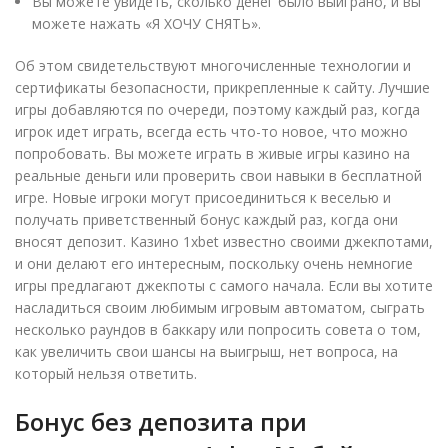
Вы можете увидеть, сколько денег было выиграно, и вы
можете нажать «Я ХОЧУ СНЯТЬ».
Об этом свидетельствуют многочисленные технологии и
сертификаты безопасности, прикрепленные к сайту. Лучшие
игры добавляются по очереди, поэтому каждый раз, когда
игрок идет играть, всегда есть что-то новое, что можно
попробовать. Вы можете играть в живые игры казино на
реальные деньги или проверить свои навыки в бесплатной
игре. Новые игроки могут присоединиться к веселью и
получать приветственный бонус каждый раз, когда они
вносят депозит. Казино 1xbet известно своими джекпотами,
и они делают его интересным, поскольку очень немногие
игры предлагают джекпоты с самого начала. Если вы хотите
насладиться своим любимым игровым автоматом, сыграть
несколько раундов в баккару или попросить совета о том,
как увеличить свои шансы на выигрыш, нет вопроса, на
который нельзя ответить.
Бонус без депозита при