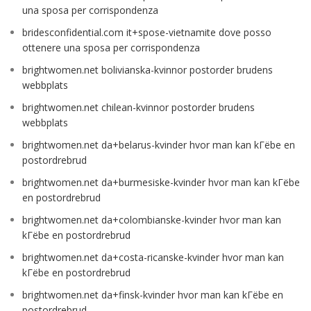
una sposa per corrispondenza
bridesconfidential.com it+spose-vietnamite dove posso
ottenere una sposa per corrispondenza
brightwomen.net bolivianska-kvinnor postorder brudens
webbplats
brightwomen.net chilean-kvinnor postorder brudens
webbplats
brightwomen.net da+belarus-kvinder hvor man kan kГёbe en
postordrebrud
brightwomen.net da+burmesiske-kvinder hvor man kan kГёbe
en postordrebrud
brightwomen.net da+colombianske-kvinder hvor man kan
kГёbe en postordrebrud
brightwomen.net da+costa-ricanske-kvinder hvor man kan
kГёbe en postordrebrud
brightwomen.net da+finsk-kvinder hvor man kan kГёbe en
postordrebrud