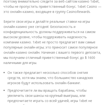
поэтому внимательно следите за веб-сайтом казино 1xbet,
чтобы не пропустить приветственный бонус. 1xbet Casino —
это онлайн-казино, входящее в группу CasinoRewards.
Берите свои игры и делайте реальные ставки на игры
онлайн-казино уже сегодня!. Безопасность и
конфиденциальность должны поддерживаться на самом
высоком уровне, чтобы поддерживать надежность
компании казино. 1xbet не просто предлагает вам самые
популярные онлайн-игры; это приносит самое популярное
онлайн-казино онлайн. Начиная с вашего первого депозита,
мы получаем отличный приветственный бонус до $ 1600
наличными для игры.
Он также предлагает несколько способов снятия
средств, хотя мы знаем, что большинство канадских
игроков будут использовать онлайн-банкинг.
Предпочитаете ли вы вращать барабаны, чтобы
увеличить свои шансы на крупный выигрыш, или
предпочитаете играть со всей удачей, игры 1xbet не