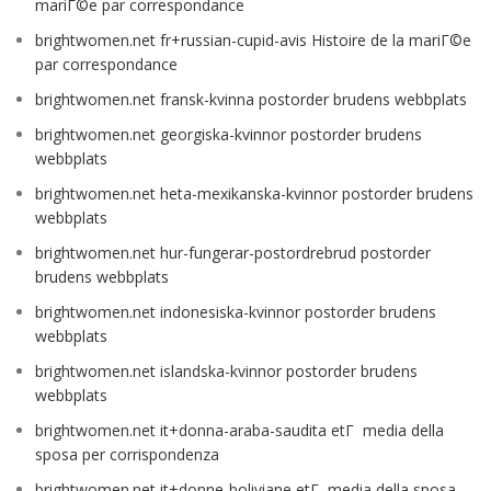
mariГ©e par correspondance
brightwomen.net fr+russian-cupid-avis Histoire de la mariГ©e
par correspondance
brightwomen.net fransk-kvinna postorder brudens webbplats
brightwomen.net georgiska-kvinnor postorder brudens
webbplats
brightwomen.net heta-mexikanska-kvinnor postorder brudens
webbplats
brightwomen.net hur-fungerar-postordrebrud postorder
brudens webbplats
brightwomen.net indonesiska-kvinnor postorder brudens
webbplats
brightwomen.net islandska-kvinnor postorder brudens
webbplats
brightwomen.net it+donna-araba-saudita etГ media della
sposa per corrispondenza
brightwomen.net it+donne-boliviane etГ media della sposa