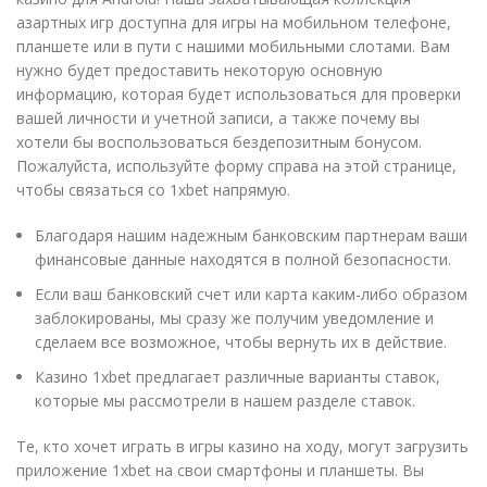
азартных игр доступна для игры на мобильном телефоне,
планшете или в пути с нашими мобильными слотами. Вам
нужно будет предоставить некоторую основную
информацию, которая будет использоваться для проверки
вашей личности и учетной записи, а также почему вы
хотели бы воспользоваться бездепозитным бонусом.
Пожалуйста, используйте форму справа на этой странице,
чтобы связаться со 1xbet напрямую.
Благодаря нашим надежным банковским партнерам ваши
финансовые данные находятся в полной безопасности.
Если ваш банковский счет или карта каким-либо образом
заблокированы, мы сразу же получим уведомление и
сделаем все возможное, чтобы вернуть их в действие.
Казино 1xbet предлагает различные варианты ставок,
которые мы рассмотрели в нашем разделе ставок.
Те, кто хочет играть в игры казино на ходу, могут загрузить
приложение 1xbet на свои смартфоны и планшеты. Вы