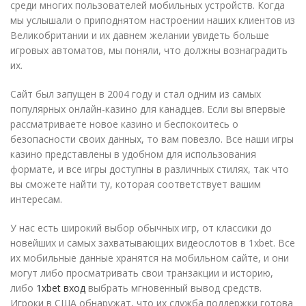
среди многих пользователей мобильных устройств. Когда
мы услышали о приподнятом настроении наших клиентов из
Великобритании и их давнем желании увидеть больше
игровых автоматов, мы поняли, что должны вознаградить
их.
Сайт был запущен в 2004 году и стал одним из самых
популярных онлайн-казино для канадцев. Если вы впервые
рассматриваете новое казино и беспокоитесь о
безопасности своих данных, то вам повезло. Все наши игры
казино представлены в удобном для использования
формате, и все игры доступны в различных стилях, так что
вы сможете найти ту, которая соответствует вашим
интересам.
У нас есть широкий выбор обычных игр, от классики до
новейших и самых захватывающих видеослотов в 1xbet. Все
их мобильные данные хранятся на мобильном сайте, и они
могут либо просматривать свои транзакции и историю,
либо
1xbet вход
выбрать мгновенный вывод средств.
Игроки в США обнаружат, что их служба поддержки готова