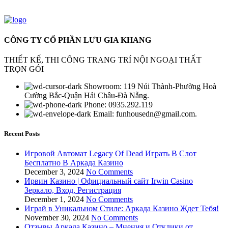
CÔNG TY CỔ PHẦN LƯU GIA KHANG
THIẾT KẾ, THI CÔNG TRANG TRÍ NỘI NGOẠI THẤT
TRỌN GÓI
Showroom: 119 Núi Thành-Phường Hoà
Cường Bắc-Quận Hải Châu-Đà Nẵng.
Phone: 0935.292.119
Email: funhousedn@gmail.com.
Recent Posts
Игровой Автомат Legacy Of Dead Играть В Слот
Бесплатно В Аркада Казино
December 3, 2024
No Comments
Ирвин Казино | Официальный сайт Irwin Casino
Зеркало, Вход, Регистрация
December 1, 2024
No Comments
Играй в Уникальном Стиле: Аркада Казино Ждет Тебя!
November 30, 2024
No Comments
Отзывы Аркада Казино – Мнения и Отклики от