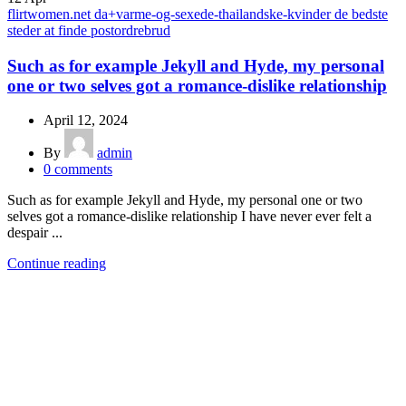
flirtwomen.net da+varme-og-sexede-thailandske-kvinder de bedste
steder at finde postordrebrud
Such as for example Jekyll and Hyde, my personal
one or two selves got a romance-dislike relationship
April 12, 2024
By
admin
0
comments
Such as for example Jekyll and Hyde, my personal one or two
selves got a romance-dislike relationship I have never ever felt a
despair ...
Continue reading