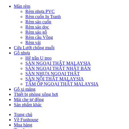
Màn rèm
Rèm nhựa PVC
Rèm cuốn In Tranh
Rèm sáo cuốn
Rèm sáo dọc
Rèm sáo gỗ
Rèm cầu Vồng
Rèm vải
Cửa Lưới chống muỗi
Gỗ nhựa
Hệ trần U treo
SÀN NGOẠI THẤT MALAYSIA
SÀN NGOẠI THẤT NHẬT BẢN
SÀN NHỰA NGOẠI THẤT
SÀN NỘI THẤT MALAYSIA
TẤM ỐP NGOẠI THẤT MALAYSIA
Gỗ xi măng
Thiết bị phòng xông hơi
Mái che tự động
Sản phẩm khác
Trang chủ
Về Funhouse
Mua hàng