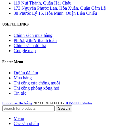
119 Núi Thành, Quận Hải Châu
173 Nguyễn Phước Lan, Hòa Xuân, Quận Cẩm Lệ
38 Phước Lý 15, Hòa Minh, Quận Liên Chiểu
USEFUL LINKS
Chính sách mua hàng
Phương thức thanh toán
Chính sách đổi trả
Google map
Footer Menu
Dự án đã làm
Mua hàng
Thi công cửa chống muỗi
Thi công phòng xông hơi
Tin tức
Funhouse Đà Nẵng
2023 CREATED BY
IONSITE Studio
Search
Menu
Các sản phẩm