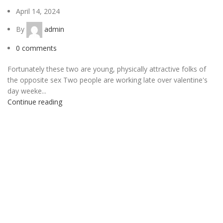
April 14, 2024
By
admin
0
comments
Fortunately these two are young, physically attractive folks of
the opposite sex Two people are working late over valentine's
day weeke...
Continue reading