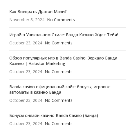
Как Выиграть Драгон Мани?
November 8, 2024
No Comments
Играй в Уникальном Стиле: Банда Казино Ждет Тебя!
October 23, 2024
No Comments
Обзор популярных игр в Banda Casino: Зеркало Банда
Казино | Halostar Marketing
October 23, 2024
No Comments
Banda casino официальный сайт: бонусы, игровые
автоматы в казино Банда
October 23, 2024
No Comments
Бонусы онлайн казино Banda Casino (Банда)
October 23, 2024
No Comments