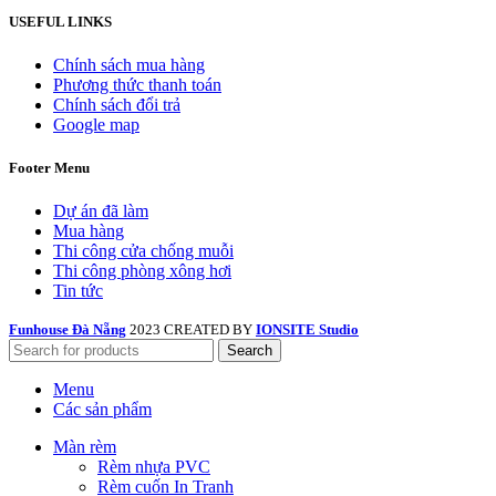
USEFUL LINKS
Chính sách mua hàng
Phương thức thanh toán
Chính sách đổi trả
Google map
Footer Menu
Dự án đã làm
Mua hàng
Thi công cửa chống muỗi
Thi công phòng xông hơi
Tin tức
Funhouse Đà Nẵng
2023 CREATED BY
IONSITE Studio
Search
Menu
Các sản phẩm
Màn rèm
Rèm nhựa PVC
Rèm cuốn In Tranh