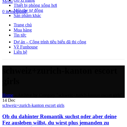
Gỗ xi măng
Menu
Thiết bị phòng xông hơi
Mái che tự động
0
items
0.00
₫
Sản phẩm khác
Trang chủ
Mua hàng
Tin tức
Dự án – Công trình tiêu biểu đã thi công
Về Funhouse
Liên hệ
schweiz+zurich-kanton escort
girls
Home
»
Archive by Category "schweiz+zurich-kanton escort girls"
14
Dec
schweiz+zurich-kanton escort girls
Ob du dahinter Romantik suchst oder aber deine
Fez ausleben willst, du wirst plus jemanden zu