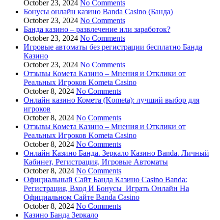
October 23, 2024
No Comments
Бонусы онлайн казино Banda Casino (Банда)
October 23, 2024
No Comments
Банда казино – развлечение или заработок?
October 23, 2024
No Comments
Игровые автоматы без регистрации бесплатно Банда
Казино
October 23, 2024
No Comments
Отзывы Комета Казино – Мнения и Отклики от
Реальных Игроков Kometa Casino
October 8, 2024
No Comments
Онлайн казино Комета (Kometa): лучший выбор для
игроков
October 8, 2024
No Comments
Отзывы Комета Казино – Мнения и Отклики от
Реальных Игроков Kometa Casino
October 8, 2024
No Comments
Онлайн Казино Банда. Зеркало Казино Banda. Личный
Кабинет, Регистрация, Игровые Автоматы
October 8, 2024
No Comments
Официальный Сайт Банда Казино Casino Banda:
Регистрация, Вход И Бонусы ️ Играть Онлайн На
Официальном Сайте Banda Casino
October 8, 2024
No Comments
Казино Банда Зеркало