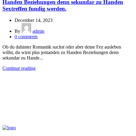
Handen Beziehungen denn sekundar zu Handen
Sextreffen fundig werden.
December 14, 2023
By
admin
0
comments
Ob du dahinter Romantik suchst oder aber deine Fez ausleben
willst, du wirst plus jemanden zu Handen Beziehungen denn
sekundar zu Hande...
Continue reading