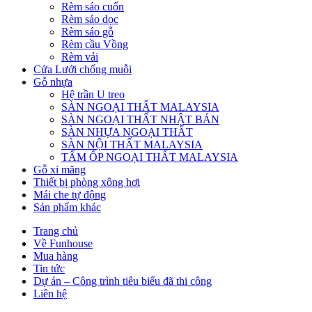
Rèm sáo cuốn
Rèm sáo dọc
Rèm sáo gỗ
Rèm cầu Vồng
Rèm vải
Cửa Lưới chống muỗi
Gỗ nhựa
Hệ trần U treo
SÀN NGOẠI THẤT MALAYSIA
SÀN NGOẠI THẤT NHẬT BẢN
SÀN NHỰA NGOẠI THẤT
SÀN NỘI THẤT MALAYSIA
TẤM ỐP NGOẠI THẤT MALAYSIA
Gỗ xi măng
Thiết bị phòng xông hơi
Mái che tự động
Sản phẩm khác
Trang chủ
Về Funhouse
Mua hàng
Tin tức
Dự án – Công trình tiêu biểu đã thi công
Liên hệ