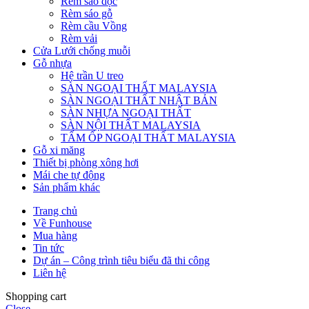
Rèm sáo dọc
Rèm sáo gỗ
Rèm cầu Vồng
Rèm vải
Cửa Lưới chống muỗi
Gỗ nhựa
Hệ trần U treo
SÀN NGOẠI THẤT MALAYSIA
SÀN NGOẠI THẤT NHẬT BẢN
SÀN NHỰA NGOẠI THẤT
SÀN NỘI THẤT MALAYSIA
TẤM ỐP NGOẠI THẤT MALAYSIA
Gỗ xi măng
Thiết bị phòng xông hơi
Mái che tự động
Sản phẩm khác
Trang chủ
Về Funhouse
Mua hàng
Tin tức
Dự án – Công trình tiêu biểu đã thi công
Liên hệ
Shopping cart
Close