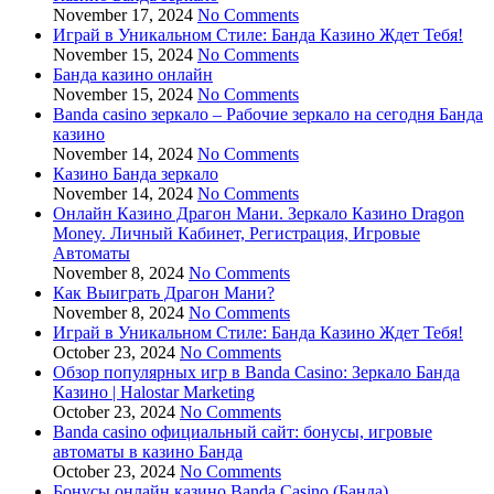
November 17, 2024
No Comments
Играй в Уникальном Стиле: Банда Казино Ждет Тебя!
November 15, 2024
No Comments
Банда казино онлайн
November 15, 2024
No Comments
Banda casino зеркало – Рабочие зеркало на сегодня Банда
казино
November 14, 2024
No Comments
Казино Банда зеркало
November 14, 2024
No Comments
Онлайн Казино Драгон Мани. Зеркало Казино Dragon
Money. Личный Кабинет, Регистрация, Игровые
Автоматы
November 8, 2024
No Comments
Как Выиграть Драгон Мани?
November 8, 2024
No Comments
Играй в Уникальном Стиле: Банда Казино Ждет Тебя!
October 23, 2024
No Comments
Обзор популярных игр в Banda Casino: Зеркало Банда
Казино | Halostar Marketing
October 23, 2024
No Comments
Banda casino официальный сайт: бонусы, игровые
автоматы в казино Банда
October 23, 2024
No Comments
Бонусы онлайн казино Banda Casino (Банда)