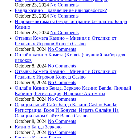
October 23, 2024
No Comments
Банда казино – развлечение или заработок?
October 23, 2024
No Comments
Игровые автоматы без регистрации бесплатно Банда
Казино
October 23, 2024
No Comments
Отзывы Комета Казино – Мнения и Отклики от
Реальных Игроков Kometa Casino
October 8, 2024
No Comments
Онлайн казино Комета (Kometa): лучший выбор для
игроков
October 8, 2024
No Comments
Отзывы Комета Казино – Мнения и Отклики от
Реальных Игроков Kometa Casino
October 8, 2024
No Comments
Онлайн Казино Банда. Зеркало Казино Banda. Личный
Кабинет, Регистрация, Игровые Автоматы
October 8, 2024
No Comments
Официальный Сайт Банда Казино Casino Banda:
Регистрация, Вход И Бонусы ️ Играть Онлайн На
Официальном Сайте Banda Casino
October 8, 2024
No Comments
Казино Банда Зеркало
October 7, 2024
No Comments
Бонусы Казино Банда