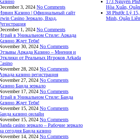
Казино
173 Nguyễn Phư
December 3, 2024
No Comments
Hòa Xuân, Quậ
Ирвин Казино | Официальный сайт
38 Phước Lý 15,
Irwin Casino Зеркало, Вход,
Minh, Quận Liên
Регистрация
December 1, 2024
No Comments
Играй в Уникальном Стиле: Аркада
Казино Ждет Тебя!
November 30, 2024
No Comments
Отзывы Аркада Казино – Мнения и
Отклики от Реальных Игроков Arkada
Casino
November 28, 2024
No Comments
Аркада казино регистрация
November 27, 2024
No Comments
Казино Банда зеркало
November 17, 2024
No Comments
Играй в Уникальном Стиле: Банда
Казино Ждет Тебя!
November 15, 2024
No Comments
Банда казино онлайн
November 15, 2024
No Comments
Banda casino зеркало – Рабочие зеркало
на сегодня Банда казино
November 14, 2024
No Comments