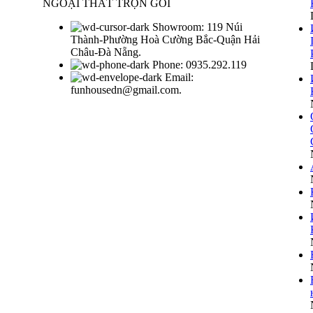
NGOẠI THẤT TRỌN GÓI
Showroom: 119 Núi
Thành-Phường Hoà Cường Bắc-Quận Hải
Châu-Đà Nẵng.
Phone: 0935.292.119
Email:
funhousedn@gmail.com.