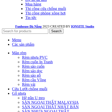
Mua hàng
Thi công cửa chống muỗi
Thi công phòng xông hơi
Tin tức
Funhouse Đà Nẵng
2023 CREATED BY
IONSITE Studio
Search
Menu
Các sản phẩm
Màn rèm
Rèm nhựa PVC
Rèm cuốn In Tranh
Rèm sáo cuốn
Rèm sáo dọc
Rèm sáo gỗ
Rèm cầu Vồng
Rèm vải
Cửa Lưới chống muỗi
Gỗ nhựa
Hệ trần U treo
SÀN NGOẠI THẤT MALAYSIA
SÀN NGOẠI THẤT NHẬT BẢN
SÀN NHỰA NGOẠI THẤT