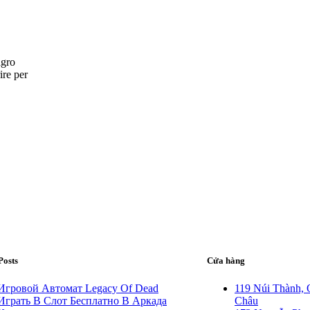
agro
ire per
Posts
Cửa hàng
Игровой Автомат Legacy Of Dead
119 Núi Thành, 
Играть В Слот Бесплатно В Аркада
Châu