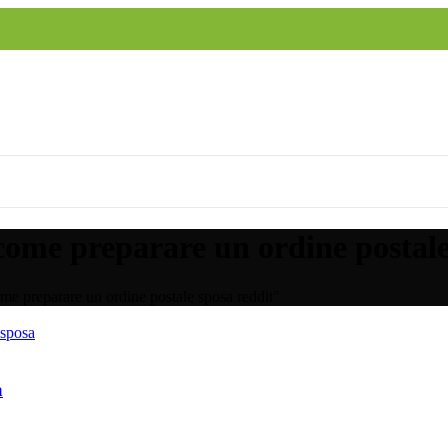
ome preparare un ordine postale
e preparare un ordine postale sposa reddit"
 sposa
a