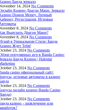
Казино Банда зеркало
November 14, 2024
No Comments
Онлайн Казино Драгон Мани. Зеркало
Казино Dragon Money. Личный
Кабинет, Регистрация, Игровые
Автоматы
November 8, 2024
No Comments
Как Выиграть Драгон Мани?
November 8, 2024
No Comments
Играй в Уникальном Стиле: Банда
Казино Ждет Тебя!
October 23, 2024
No Comments
Обзор популярных игр в Banda Casino:
Зеркало Банда Казино | Halostar
Marketing
October 23, 2024
No Comments
Banda casino официальный сайт:
бонусы, игровые автоматы в казино
Банда
October 23, 2024
No Comments
Бонусы онлайн казино Banda Casino
(Банда)
October 23, 2024
No Comments
Банда казино – развлечение или
заработок?