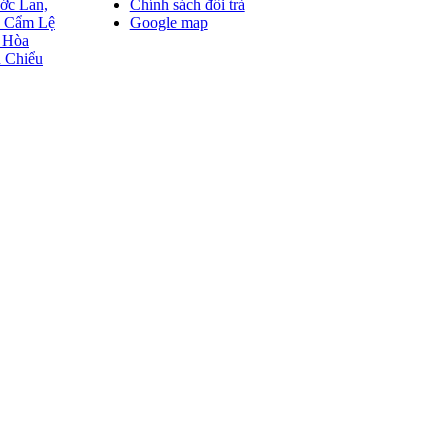
ớc Lan,
Chính sách đổi trả
n Cẩm Lệ
Google map
 Hòa
 Chiểu