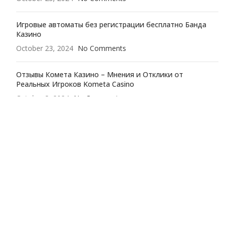
Игровые автоматы без регистрации бесплатно Банда
Казино
October 23, 2024
No Comments
Отзывы Комета Казино – Мнения и Отклики от
Реальных Игроков Kometa Casino
October 8, 2024
No Comments
Онлайн казино Комета (Kometa): лучший выбор для
игроков
October 8, 2024
No Comments
Отзывы Комета Казино – Мнения и Отклики от
Реальных Игроков Kometa Casino
October 8, 2024
No Comments
Онлайн Казино Банда. Зеркало Казино Banda. Личный