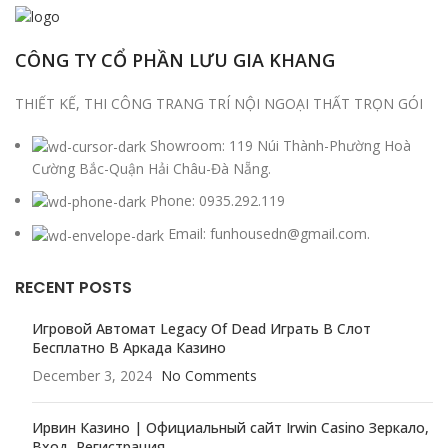
CÔNG TY CỔ PHẦN LƯU GIA KHANG
THIẾT KẾ, THI CÔNG TRANG TRÍ NỘI NGOẠI THẤT TRỌN GÓI
Showroom: 119 Núi Thành-Phường Hoà
Cường Bắc-Quận Hải Châu-Đà Nẵng.
Phone: 0935.292.119
Email: funhousedn@gmail.com.
RECENT POSTS
Игровой Автомат Legacy Of Dead Играть В Слот
Бесплатно В Аркада Казино
December 3, 2024
No Comments
Ирвин Казино | Официальный сайт Irwin Casino Зеркало,
Вход, Регистрация