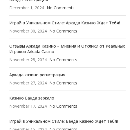
December 1, 2024
No Comments
Играй в Уникальном Стиле: Аркада Казино Ждет Тебя!
November 30, 2024
No Comments
Отзывы Аркада Казино – Мнения и Отклики от Реальных
Игроков Arkada Casino
November 28, 2024
No Comments
Аркада казино регистрация
November 27, 2024
No Comments
Казино Банда зеркало
November 17, 2024
No Comments
Играй в Уникальном Стиле: Банда Казино Ждет Тебя!
November 15, 2024
No Comments