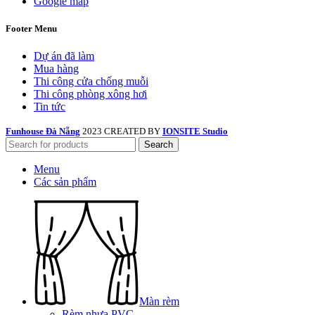
Google map
Footer Menu
Dự án đã làm
Mua hàng
Thi công cửa chống muỗi
Thi công phòng xông hơi
Tin tức
Funhouse Đà Nẵng
2023 CREATED BY
IONSITE Studio
Search
Menu
Các sản phẩm
Màn rèm
Rèm nhựa PVC