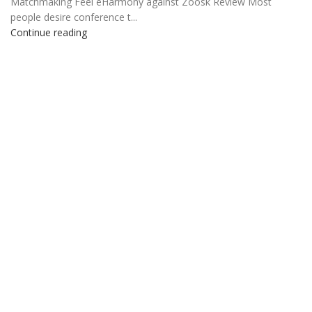
Matchmaking Feel eHarmony against Zoosk Review Most
people desire conference t...
Continue reading