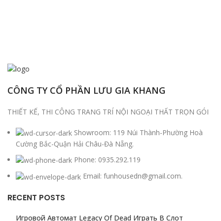
CÔNG TY CỔ PHẦN LƯU GIA KHANG
THIẾT KẾ, THI CÔNG TRANG TRÍ NỘI NGOẠI THẤT TRỌN GÓI
Showroom: 119 Núi Thành-Phường Hoà
Cường Bắc-Quận Hải Châu-Đà Nẵng.
Phone: 0935.292.119
Email: funhousedn@gmail.com.
RECENT POSTS
Игровой Автомат Legacy Of Dead Играть В Слот