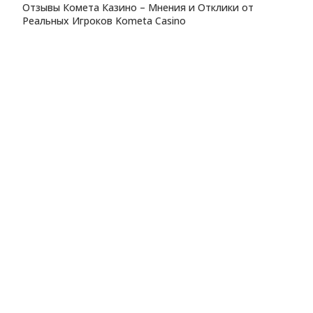
Отзывы Комета Казино – Мнения и Отклики от
Реальных Игроков Kometa Casino
October 8, 2024
No Comments
Онлайн Казино Банда. Зеркало Казино Banda. Личный
Кабинет, Регистрация, Игровые Автоматы
October 8, 2024
No Comments
Официальный Сайт Банда Казино Casino Banda:
Регистрация, Вход И Бонусы ️ Играть Онлайн На
Официальном Сайте Banda Casino
October 8, 2024
No Comments
Казино Банда Зеркало
October 7, 2024
No Comments
Бонусы Казино Банда
October 7, 2024
No Comments