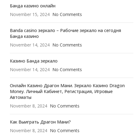
Банда казино онлайн
November 15, 2024
No Comments
Banda casino зеркало – Рабочие зеркало на сегодня
Банда казино
November 14, 2024
No Comments
Казино Банда зеркало
November 14, 2024
No Comments
Онлайн Казино Драгон Мани. Зеркало Казино Dragon
Money. Личный Кабинет, Регистрация, Игровые
Автоматы
November 8, 2024
No Comments
Как Выиграть Драгон Мани?
November 8, 2024
No Comments