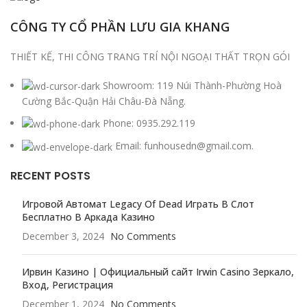
CÔNG TY CỔ PHẦN LƯU GIA KHANG
THIẾT KẾ, THI CÔNG TRANG TRÍ NỘI NGOẠI THẤT TRỌN GÓI
Showroom: 119 Núi Thành-Phường Hoà
Cường Bắc-Quận Hải Châu-Đà Nẵng.
Phone: 0935.292.119
Email: funhousedn@gmail.com.
RECENT POSTS
Игровой Автомат Legacy Of Dead Играть В Слот
Бесплатно В Аркада Казино
December 3, 2024
No Comments
Ирвин Казино | Официальный сайт Irwin Casino Зеркало,
Вход, Регистрация
December 1, 2024
No Comments