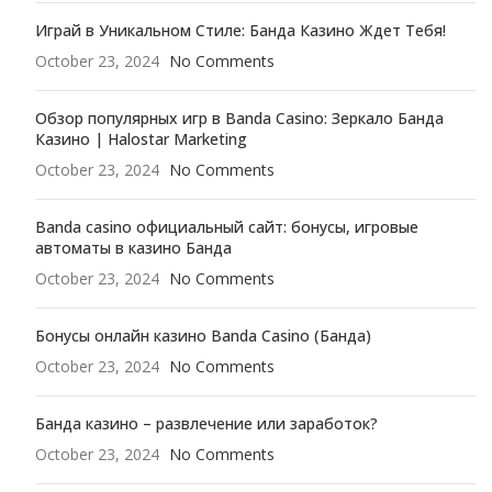
Играй в Уникальном Стиле: Банда Казино Ждет Тебя!
October 23, 2024
No Comments
Обзор популярных игр в Banda Casino: Зеркало Банда
Казино | Halostar Marketing
October 23, 2024
No Comments
Banda casino официальный сайт: бонусы, игровые
автоматы в казино Банда
October 23, 2024
No Comments
Бонусы онлайн казино Banda Casino (Банда)
October 23, 2024
No Comments
Банда казино – развлечение или заработок?
October 23, 2024
No Comments