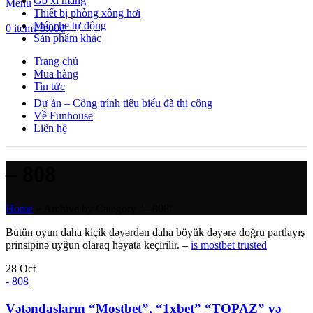
Gỗ xi măng
Menu
Thiết bị phòng xông hơi
Mái che tự động
0
items
0.00
₫
Sản phẩm khác
Trang chủ
Mua hàng
Tin tức
Dự án – Công trình tiêu biểu đã thi công
Về Funhouse
Liên hệ
– 808
Home
»
Archive by Category "– 808"
Bütün oyun daha kiçik dəyərdən daha böyük dəyərə doğru partlayış
prinsipinə uyğun olaraq həyata keçirilir. –
is mostbet trusted
28
Oct
- 808
Vətəndaşların “Mostbet”, “1xbet” “TOPAZ” və