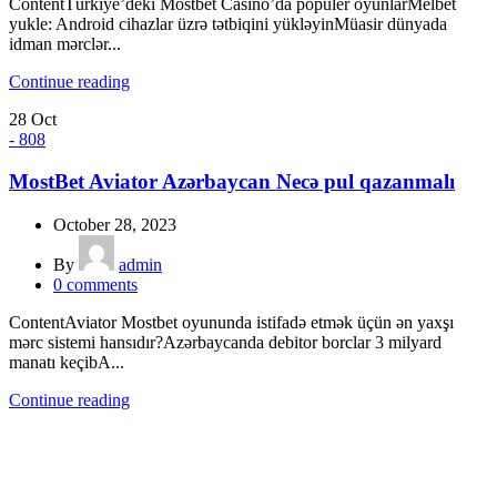
ContentTürkiye’deki Mostbet Casino’da popüler oyunlarMelbet
yukle: Android cihazlar üzrə tətbiqini yükləyinMüasir dünyada
idman mərclər...
Continue reading
28
Oct
- 808
MostBet Aviator Azərbaycan Necə pul qazanmalı
October 28, 2023
By
admin
0
comments
ContentAviator Mostbet oyununda istifadə etmək üçün ən yaxşı
mərc sistemi hansıdır?Azərbaycanda debitor borclar 3 milyard
manatı keçibA...
Continue reading