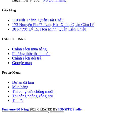
December 9, 2024
No Comments
Cửa hàng
119 Núi Thành, Quận Hải Châu
173 Nguyễn Phước Lan, Hòa Xuân, Quận Cẩm Lệ
38 Phước Lý 15, Hòa Minh, Quận Liên Chiểu
USEFUL LINKS
Chính sách mua hàng
Phương thức thanh toán
Chính sách đổi trả
Google map
Footer Menu
Dự án đã làm
Mua hàng
Thi công cửa chống muỗi
Thi công phòng xông hơi
Tin tức
Funhouse Đà Nẵng
2023 CREATED BY
IONSITE Studio