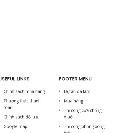
USEFUL LINKS
FOOTER MENU
Chính sách mua hàng
Dự án đã làm
Phương thức thanh
Mua hàng
toán
Thi công cửa chống
Chính sách đổi trả
muỗi
Google map
Thi công phòng xông
hơi