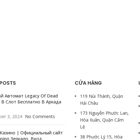
 POSTS
CỬA HÀNG
й Автомат Legacy Of Dead
119 Núi Thành, Quận
 В Слот Бесплатно В Аркада
Hải Châu
о
173 Nguyễn Phước Lan,
er 3, 2024
No Comments
Hòa Xuân, Quận Cẩm
Lệ
Казино | Официальный сайт
38 Phước Lý 15, Hòa
asino Зеркало, Вход,