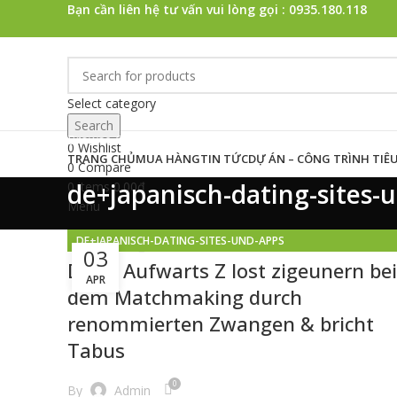
Bạn cần liên hệ tư vấn vui lòng gọi : 0935.180.118
Select category
Search
Browse Categories
0
Wishlist
TRANG CHỦ
MUA HÀNG
TIN TỨC
DỰ ÁN – CÔNG TRÌNH TIÊU
0
Compare
de+japanisch-dating-sites-
0
items
0.00
₫
Menu
DE+JAPANISCH-DATING-SITES-UND-APPS
0
items
0.00
₫
03
VERSANDBESTELLBRAUT WERT?
Diese Aufwarts Z lost zigeunern bei
APR
dem Matchmaking durch
renommierten Zwangen & bricht
Tabus
0
By
Admin