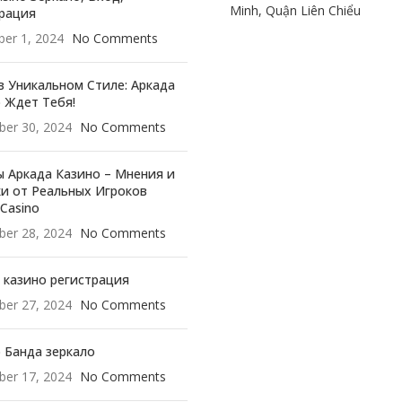
Minh, Quận Liên Chiểu
рация
er 1, 2024
No Comments
в Уникальном Стиле: Аркада
 Ждет Тебя!
er 30, 2024
No Comments
 Аркада Казино – Мнения и
и от Реальных Игроков
 Casino
er 28, 2024
No Comments
 казино регистрация
er 27, 2024
No Comments
 Банда зеркало
er 17, 2024
No Comments