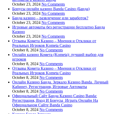
October 23, 2024
No Comments
Бонусы онлайн казино Banda Casino (Банда)
October 23, 2024
No Comments
Банда казино – развлечение или заработок?
October 23, 2024
No Comments
Игровые автоматы без регистрации бесплатно Банда
Казино
October 23, 2024
No Comments
Отзывы Комета Казино – Мнения и Отклики от
Реальных Игроков Kometa Casino
October 8, 2024
No Comments
Онлайн казино Комета (Kometa): лучший выбор для
игроков
October 8, 2024
No Comments
Отзывы Комета Казино – Мнения и Отклики от
Реальных Игроков Kometa Casino
October 8, 2024
No Comments
Онлайн Казино Банда. Зеркало Казино Banda. Личный
Кабинет, Регистрация, Игровые Автоматы
October 8, 2024
No Comments
Официальный Сайт Банда Казино Casino Banda:
Регистрация, Вход И Бонусы ️ Играть Онлайн На
Официальном Сайте Banda Casino
October 8, 2024
No Comments