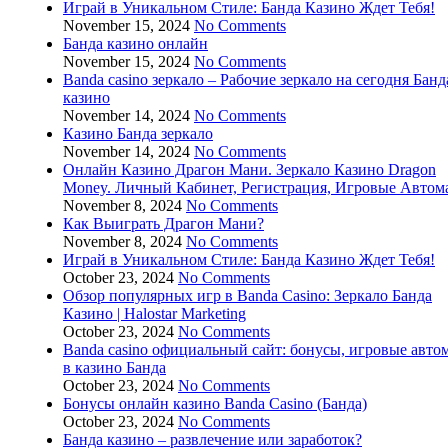
Играй в Уникальном Стиле: Банда Казино Ждет Тебя!
November 15, 2024
No Comments
Банда казино онлайн
November 15, 2024
No Comments
Banda casino зеркало – Рабочие зеркало на сегодня Банд
казино
November 14, 2024
No Comments
Казино Банда зеркало
November 14, 2024
No Comments
Онлайн Казино Драгон Мани. Зеркало Казино Dragon
Money. Личный Кабинет, Регистрация, Игровые Автом
November 8, 2024
No Comments
Как Выиграть Драгон Мани?
November 8, 2024
No Comments
Играй в Уникальном Стиле: Банда Казино Ждет Тебя!
October 23, 2024
No Comments
Обзор популярных игр в Banda Casino: Зеркало Банда
Казино | Halostar Marketing
October 23, 2024
No Comments
Banda casino официальный сайт: бонусы, игровые авто
в казино Банда
October 23, 2024
No Comments
Бонусы онлайн казино Banda Casino (Банда)
October 23, 2024
No Comments
Банда казино – развлечение или заработок?