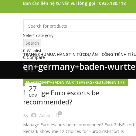
Bạn cần liên hệ tư vấn vui lòng gọi : 0935.180.118
Select category
Search
Browse Categories
0
Wishlist
TRANG CHỦ
MUA HÀNG
TIN TỨC
DỰ ÁN – CÔNG TRÌNH TIÊU
0
Compare
en+germany+baden-wurttem
0
items
0.00
₫
Menu
EN+GERMANY+BADEN-WURTTEMBERG+REUTLINGEN TIPS
0
items
0.00
₫
27
Manage Euro escorts be
NOV
recommended?
0
By
Admin
Manage Euro escorts be recommended? EuroGirlsEscort
Remark Show-me 12 Choices for EuroGirlsEscort Is