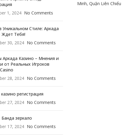
Minh, Quận Liên Chiểu
рация
er 1, 2024
No Comments
в Уникальном Стиле: Аркада
 Ждет Тебя!
er 30, 2024
No Comments
 Аркада Казино – Мнения и
и от Реальных Игроков
 Casino
er 28, 2024
No Comments
 казино регистрация
er 27, 2024
No Comments
 Банда зеркало
er 17, 2024
No Comments