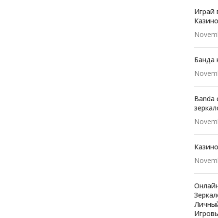
Играй 
Казино
Novemb
Банда 
Novemb
Banda 
зеркал
Novemb
Казино
Novemb
Онлайн
Зеркал
Личный
Игров