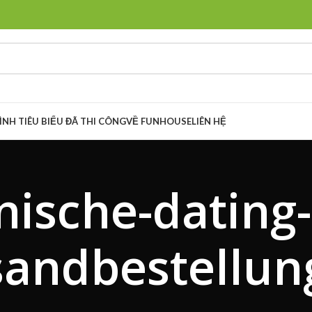
ÌNH TIÊU BIỂU ĐÃ THI CÔNG
VỀ FUNHOUSE
LIÊN HỆ
ische-dating-
sandbestellun