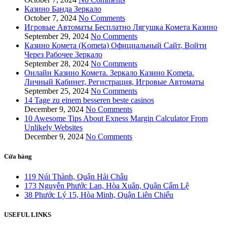
Казино Банда Зеркало
October 7, 2024
No Comments
Игровые Автоматы Бесплатно Лягушка Комета Казино
September 29, 2024
No Comments
Казино Комета (Kometa) Официальный Сайт, Войти
Через Рабочее Зеркало
September 28, 2024
No Comments
Онлайн Казино Комета. Зеркало Казино Kometa.
Личный Кабинет, Регистрация, Игровые Автоматы
September 25, 2024
No Comments
14 Tage zu einem besseren beste casinos
December 9, 2024
No Comments
10 Awesome Tips About Exness Margin Calculator From
Unlikely Websites
December 9, 2024
No Comments
Cửa hàng
119 Núi Thành, Quận Hải Châu
173 Nguyễn Phước Lan, Hòa Xuân, Quận Cẩm Lệ
38 Phước Lý 15, Hòa Minh, Quận Liên Chiểu
USEFUL LINKS