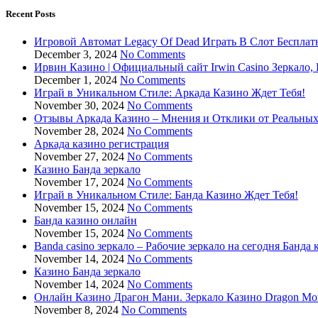
Recent Posts
Игровой Автомат Legacy Of Dead Играть В Слот Бесплат
December 3, 2024
No Comments
Ирвин Казино | Официальный сайт Irwin Casino Зеркало, 
December 1, 2024
No Comments
Играй в Уникальном Стиле: Аркада Казино Ждет Тебя!
November 30, 2024
No Comments
Отзывы Аркада Казино – Мнения и Отклики от Реальных
November 28, 2024
No Comments
Аркада казино регистрация
November 27, 2024
No Comments
Казино Банда зеркало
November 17, 2024
No Comments
Играй в Уникальном Стиле: Банда Казино Ждет Тебя!
November 15, 2024
No Comments
Банда казино онлайн
November 15, 2024
No Comments
Banda casino зеркало – Рабочие зеркало на сегодня Банда 
November 14, 2024
No Comments
Казино Банда зеркало
November 14, 2024
No Comments
Онлайн Казино Драгон Мани. Зеркало Казино Dragon Mo
November 8, 2024
No Comments