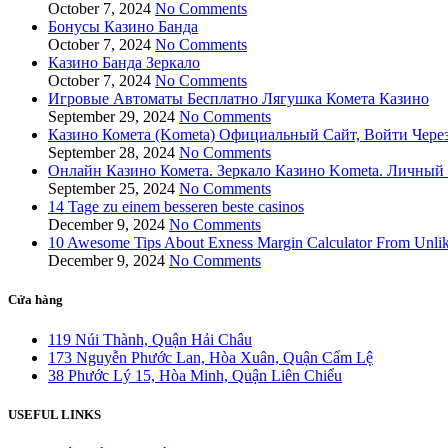
October 7, 2024
No Comments
Бонусы Казино Банда
October 7, 2024
No Comments
Казино Банда Зеркало
October 7, 2024
No Comments
Игровые Автоматы Бесплатно Лягушка Комета Казино
September 29, 2024
No Comments
Казино Комета (Kometa) Официальный Сайт, Войти Через
September 28, 2024
No Comments
Онлайн Казино Комета. Зеркало Казино Kometa. Личный
September 25, 2024
No Comments
14 Tage zu einem besseren beste casinos
December 9, 2024
No Comments
10 Awesome Tips About Exness Margin Calculator From Unlik
December 9, 2024
No Comments
Cửa hàng
119 Núi Thành, Quận Hải Châu
173 Nguyễn Phước Lan, Hòa Xuân, Quận Cẩm Lệ
38 Phước Lý 15, Hòa Minh, Quận Liên Chiểu
USEFUL LINKS