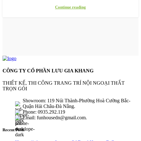
Continue reading
CÔNG TY CỔ PHẦN LƯU GIA KHANG
THIẾT KẾ, THI CÔNG TRANG TRÍ NỘI NGOẠI THẤT
TRỌN GÓI
Showroom: 119 Núi Thành-Phường Hoà Cường Bắc-
Quận Hải Châu-Đà Nẵng.
Phone: 0935.292.119
Email: funhousedn@gmail.com.
Recent Posts