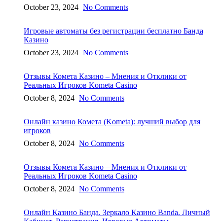
October 23, 2024
No Comments
Игровые автоматы без регистрации бесплатно Банда
Казино
October 23, 2024
No Comments
Отзывы Комета Казино – Мнения и Отклики от
Реальных Игроков Kometa Casino
October 8, 2024
No Comments
Онлайн казино Комета (Kometa): лучший выбор для
игроков
October 8, 2024
No Comments
Отзывы Комета Казино – Мнения и Отклики от
Реальных Игроков Kometa Casino
October 8, 2024
No Comments
Онлайн Казино Банда. Зеркало Казино Banda. Личный