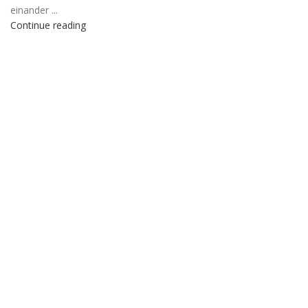
einander ...
Continue reading