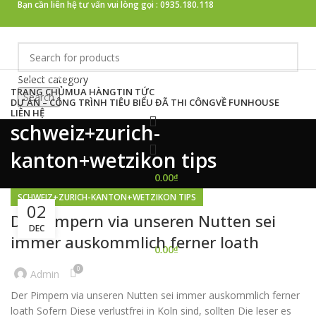
Bạn cần liên hệ tư vấn vui lòng gọi : 0935.180.118
Browse Categories
Select category
TRANG CHỦ
MUA HÀNG
TIN TỨC
Search
DỰ ÁN – CÔNG TRÌNH TIÊU BIỂU ĐÃ THI CÔNG
VỀ FUNHOUSE
LIÊN HỆ
schweiz+zurich-
kanton+wetzikon tips
0.00
₫
SCHWEIZ+ZURICH-KANTON+WETZIKON TIPS
02
Der Pimpern via unseren Nutten sei
DEC
immer auskommlich ferner loath
0.00
₫
0
Admin
Der Pimpern via unseren Nutten sei immer auskommlich ferner
loath Sofern Diese verlustfrei in Koln sind, sollten Die leser es