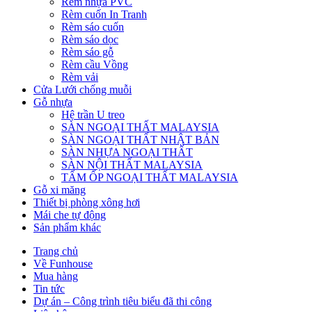
Rèm nhựa PVC
Rèm cuốn In Tranh
Rèm sáo cuốn
Rèm sáo dọc
Rèm sáo gỗ
Rèm cầu Vồng
Rèm vải
Cửa Lưới chống muỗi
Gỗ nhựa
Hệ trần U treo
SÀN NGOẠI THẤT MALAYSIA
SÀN NGOẠI THẤT NHẬT BẢN
SÀN NHỰA NGOẠI THẤT
SÀN NỘI THẤT MALAYSIA
TẤM ỐP NGOẠI THẤT MALAYSIA
Gỗ xi măng
Thiết bị phòng xông hơi
Mái che tự động
Sản phẩm khác
Trang chủ
Về Funhouse
Mua hàng
Tin tức
Dự án – Công trình tiêu biểu đã thi công