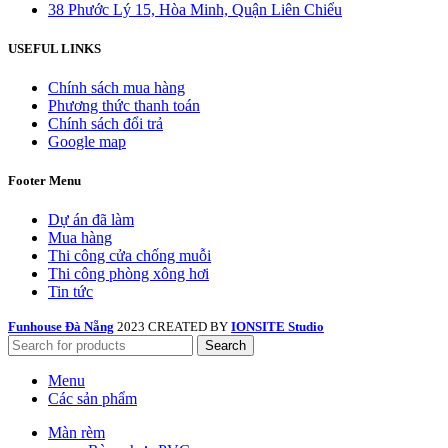
38 Phước Lý 15, Hòa Minh, Quận Liên Chiểu
USEFUL LINKS
Chính sách mua hàng
Phương thức thanh toán
Chính sách đổi trả
Google map
Footer Menu
Dự án đã làm
Mua hàng
Thi công cửa chống muỗi
Thi công phòng xông hơi
Tin tức
Funhouse Đà Nẵng
2023 CREATED BY
IONSITE Studio
Search
Menu
Các sản phẩm
Màn rèm