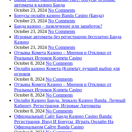
автоматы в казино Банда
October 23, 2024
No Comments
Бонусы онлайн казино Banda Casino (Банда)
October 23, 2024
No Comments
Банда казино – развлечение или заработок?
October 23, 2024
No Comments
Игровые автоматы без регистрации бесплатно Банда
Казино
October 23, 2024
No Comments
Отзывы Комета Казино – Мнения и Отклики от
Реальных Игроков Kometa Casino
October 8, 2024
No Comments
Онлайн казино Комета (Kometa): лучший выбор для
игроков
October 8, 2024
No Comments
Отзывы Комета Казино – Мнения и Отклики от
Реальных Игроков Kometa Casino
October 8, 2024
No Comments
Онлайн Казино Банда. Зеркало Казино Banda. Личный
Кабинет, Регистрация, Игровые Автоматы
October 8, 2024
No Comments
Официальный Сайт Банда Казино Casino Banda:
Регистрация, Вход И Бонусы ️ Играть Онлайн На
Официальном Сайте Banda Casino