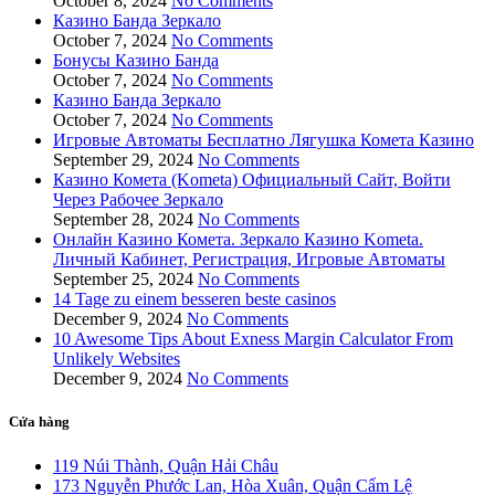
October 8, 2024
No Comments
Казино Банда Зеркало
October 7, 2024
No Comments
Бонусы Казино Банда
October 7, 2024
No Comments
Казино Банда Зеркало
October 7, 2024
No Comments
Игровые Автоматы Бесплатно Лягушка Комета Казино
September 29, 2024
No Comments
Казино Комета (Kometa) Официальный Сайт, Войти
Через Рабочее Зеркало
September 28, 2024
No Comments
Онлайн Казино Комета. Зеркало Казино Kometa.
Личный Кабинет, Регистрация, Игровые Автоматы
September 25, 2024
No Comments
14 Tage zu einem besseren beste casinos
December 9, 2024
No Comments
10 Awesome Tips About Exness Margin Calculator From
Unlikely Websites
December 9, 2024
No Comments
Cửa hàng
119 Núi Thành, Quận Hải Châu
173 Nguyễn Phước Lan, Hòa Xuân, Quận Cẩm Lệ