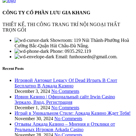
CÔNG TY CỔ PHẦN LƯU GIA KHANG
THIẾT KẾ, THI CÔNG TRANG TRÍ NỘI NGOẠI THẤT
TRỌN GÓI
Showroom: 119 Núi Thành-Phường Hoà
Cường Bắc-Quận Hải Châu-Đà Nẵng.
Phone: 0935.292.119
Email: funhousedn@gmail.com.
Recent Posts
Игровой Автомат Legacy Of Dead Играть В Слот
Бесплатно В Аркада Казино
December 3, 2024
No Comments
Ирвин Казино | Официальный сайт Irwin Casino
Зеркало, Вход, Регистрация
December 1, 2024
No Comments
Играй в Уникальном Стиле: Аркада Казино Ждет Тебя!
November 30, 2024
No Comments
Отзывы Аркада Казино – Мнения и Отклики от
Реальных Игроков Arkada Casino
November 28, 2024
No Comments