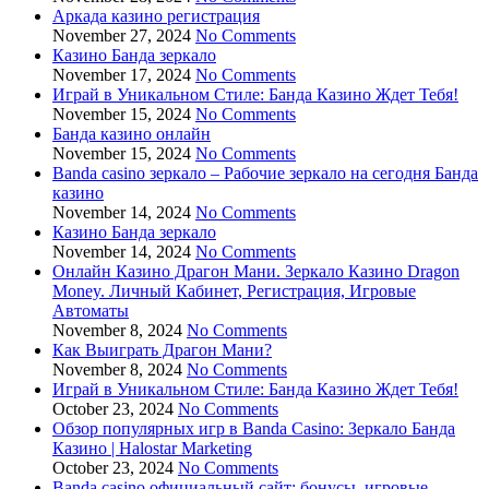
Аркада казино регистрация
November 27, 2024
No Comments
Казино Банда зеркало
November 17, 2024
No Comments
Играй в Уникальном Стиле: Банда Казино Ждет Тебя!
November 15, 2024
No Comments
Банда казино онлайн
November 15, 2024
No Comments
Banda casino зеркало – Рабочие зеркало на сегодня Банда
казино
November 14, 2024
No Comments
Казино Банда зеркало
November 14, 2024
No Comments
Онлайн Казино Драгон Мани. Зеркало Казино Dragon
Money. Личный Кабинет, Регистрация, Игровые
Автоматы
November 8, 2024
No Comments
Как Выиграть Драгон Мани?
November 8, 2024
No Comments
Играй в Уникальном Стиле: Банда Казино Ждет Тебя!
October 23, 2024
No Comments
Обзор популярных игр в Banda Casino: Зеркало Банда
Казино | Halostar Marketing
October 23, 2024
No Comments
Banda casino официальный сайт: бонусы, игровые