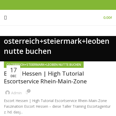
0.00
₫
osterreich+steiermark+leoben
nutte buchen
OSTERREICH+STEIERMARK+LEOBEN NUTTE BUCHEN
17
Escort Hessen | High Tutorial
DEC
Escortservice Rhein-Main-Zone
0
Admin
Escort Hessen | High Tutorial Escortservice Rhein-Main-Zone
Faszination Escort Hessen – diese Taller Training Escortagentur
z. hd. dasj...