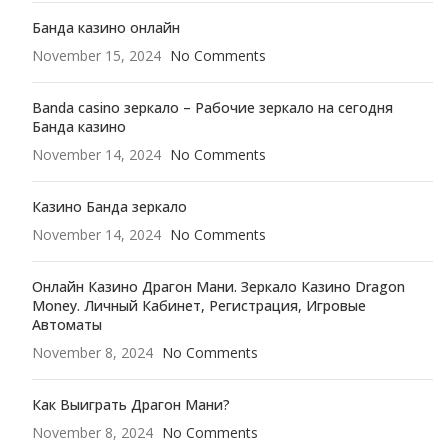
Банда казино онлайн
November 15, 2024
No Comments
Banda casino зеркало – Рабочие зеркало на сегодня
Банда казино
November 14, 2024
No Comments
Казино Банда зеркало
November 14, 2024
No Comments
Онлайн Казино Драгон Мани. Зеркало Казино Dragon
Money. Личный Кабинет, Регистрация, Игровые
Автоматы
November 8, 2024
No Comments
Как Выиграть Драгон Мани?
November 8, 2024
No Comments