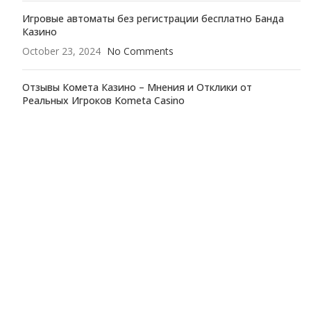
Игровые автоматы без регистрации бесплатно Банда
Казино
October 23, 2024
No Comments
Отзывы Комета Казино – Мнения и Отклики от
Реальных Игроков Kometa Casino
October 8, 2024
No Comments
Онлайн казино Комета (Kometa): лучший выбор для
игроков
October 8, 2024
No Comments
Отзывы Комета Казино – Мнения и Отклики от
Реальных Игроков Kometa Casino
October 8, 2024
No Comments
Онлайн Казино Банда. Зеркало Казино Banda. Личный
Кабинет, Регистрация, Игровые Автоматы