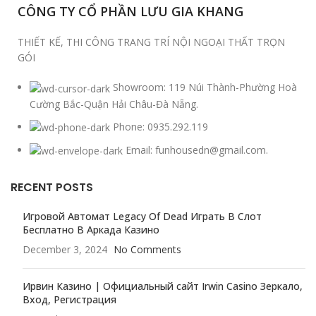
CÔNG TY CỔ PHẦN LƯU GIA KHANG
THIẾT KẾ, THI CÔNG TRANG TRÍ NỘI NGOẠI THẤT TRỌN
GÓI
Showroom: 119 Núi Thành-Phường Hoà
Cường Bắc-Quận Hải Châu-Đà Nẵng.
Phone: 0935.292.119
Email: funhousedn@gmail.com.
RECENT POSTS
Игровой Автомат Legacy Of Dead Играть В Слот
Бесплатно В Аркада Казино
December 3, 2024
No Comments
Ирвин Казино | Официальный сайт Irwin Casino Зеркало,
Вход, Регистрация