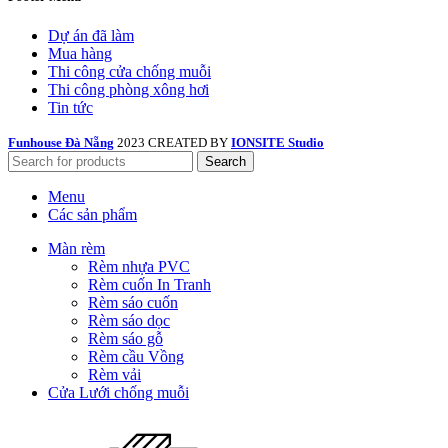
Dự án đã làm
Mua hàng
Thi công cửa chống muỗi
Thi công phòng xông hơi
Tin tức
Funhouse Đà Nẵng
2023 CREATED BY
IONSITE Studio
Search
Menu
Các sản phẩm
Màn rèm
Rèm nhựa PVC
Rèm cuốn In Tranh
Rèm sáo cuốn
Rèm sáo dọc
Rèm sáo gỗ
Rèm cầu Vồng
Rèm vải
Cửa Lưới chống muỗi