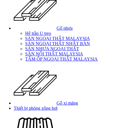
Gỗ nhựa
Hệ trần U treo
SÀN NGOẠI THẤT MALAYSIA
SÀN NGOẠI THẤT NHẬT BẢN
SÀN NHỰA NGOẠI THẤT
SÀN NỘI THẤT MALAYSIA
TẤM ỐP NGOẠI THẤT MALAYSIA
Gỗ xi măng
Thiết bị phòng xông hơi