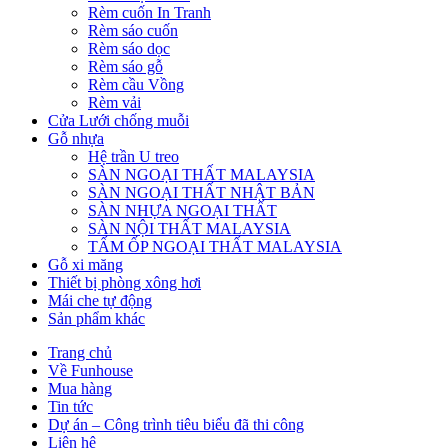
Rèm cuốn In Tranh
Rèm sáo cuốn
Rèm sáo dọc
Rèm sáo gỗ
Rèm cầu Vồng
Rèm vải
Cửa Lưới chống muỗi
Gỗ nhựa
Hệ trần U treo
SÀN NGOẠI THẤT MALAYSIA
SÀN NGOẠI THẤT NHẬT BẢN
SÀN NHỰA NGOẠI THẤT
SÀN NỘI THẤT MALAYSIA
TẤM ỐP NGOẠI THẤT MALAYSIA
Gỗ xi măng
Thiết bị phòng xông hơi
Mái che tự động
Sản phẩm khác
Trang chủ
Về Funhouse
Mua hàng
Tin tức
Dự án – Công trình tiêu biểu đã thi công
Liên hệ