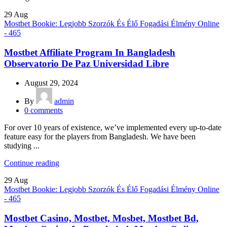
29
Aug
Mostbet Bookie: Legjobb Szorzók És Élő Fogadási Élmény Online
- 465
Mostbet Affiliate Program In Bangladesh
Observatorio De Paz Universidad Libre
August 29, 2024
By
admin
0
comments
For over 10 years of existence, we’ve implemented every up-to-date
feature easy for the players from Bangladesh. We have been
studying ...
Continue reading
29
Aug
Mostbet Bookie: Legjobb Szorzók És Élő Fogadási Élmény Online
- 465
Mostbet Casino, Mostbet, Mosbet, Mostbet Bd,