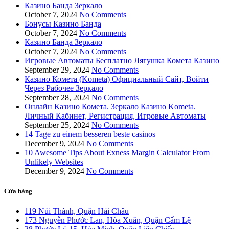
Казино Банда Зеркало
October 7, 2024
No Comments
Бонусы Казино Банда
October 7, 2024
No Comments
Казино Банда Зеркало
October 7, 2024
No Comments
Игровые Автоматы Бесплатно Лягушка Комета Казино
September 29, 2024
No Comments
Казино Комета (Kometa) Официальный Сайт, Войти
Через Рабочее Зеркало
September 28, 2024
No Comments
Онлайн Казино Комета. Зеркало Казино Kometa.
Личный Кабинет, Регистрация, Игровые Автоматы
September 25, 2024
No Comments
14 Tage zu einem besseren beste casinos
December 9, 2024
No Comments
10 Awesome Tips About Exness Margin Calculator From
Unlikely Websites
December 9, 2024
No Comments
Cửa hàng
119 Núi Thành, Quận Hải Châu
173 Nguyễn Phước Lan, Hòa Xuân, Quận Cẩm Lệ