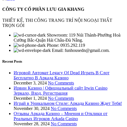
CÔNG TY CỔ PHẦN LƯU GIA KHANG
THIẾT KẾ, THI CÔNG TRANG TRÍ NỘI NGOẠI THẤT
TRỌN GÓI
Showroom: 119 Núi Thành-Phường Hoà
Cường Bắc-Quận Hải Châu-Đà Nẵng.
Phone: 0935.292.119
Email: funhousedn@gmail.com.
Recent Posts
Игровой Автомат Legacy Of Dead Играть В Слот
Бесплатно В Аркада Казино
December 3, 2024
No Comments
Ирвин Казино | Официальный сайт Irwin Casino
Зеркало, Вход, Регистрация
December 1, 2024
No Comments
Играй в Уникальном Стиле: Аркада Казино Ждет Тебя!
November 30, 2024
No Comments
Отзывы Аркада Казино – Мнения и Отклики от
Реальных Игроков Arkada Casino
November 28, 2024
No Comments