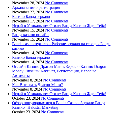
November 28, 2024
No Comments
Аркада казино регистрация
November 27, 2024
No Comments
Казино Банда зеркало
November 17, 2024
No Comments
Играй в Уникальном Стиле: Банда Казино Ждет Тебя!
November 15, 2024
No Comments
Банда казино онлайн
November 15, 2024
No Comments
Banda casino зеркало – Рабочие зеркало на сегодня Банда
казино
November 14, 2024
No Comments
Казино Банда зеркало
November 14, 2024
No Comments
Онлайн Казино Драгон Мани. Зеркало Казино Dragon
Money. Личный Кабинет, Регистрация, Игровые
Автоматы
November 8, 2024
No Comments
Как Выиграть Драгон Мани?
November 8, 2024
No Comments
Играй в Уникальном Стиле: Банда Казино Ждет Тебя!
October 23, 2024
No Comments
Обзор популярных игр в Banda Casino: Зеркало Банда
Казино | Halostar Marketing
October 23, 2024
No Comments