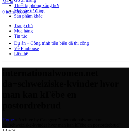
Gỗ xi măng
Menu
Thiết bị phòng xông hơi
Mái che tự động
0
items
0.00
₫
Sản phẩm khác
Trang chủ
Mua hàng
Tin tức
Dự án – Công trình tiêu biểu đã thi công
Về Funhouse
Liên hệ
internationalwomen.net
da+schweiziske-kvinder hvor
man kan kГёbe en
postordrebrud
Home
»
Archive by Category "internationalwomen.net
da+schweiziske-kvinder hvor man kan kГёbe en postordrebrud"
13
Apr