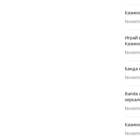
Казино
Novemb
Играй 
Казино
Novemb
Банда 
Novemb
Banda 
зеркал
Novemb
Казино
Novemb