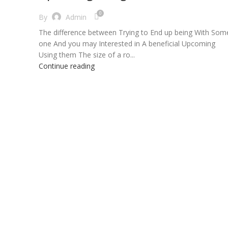
0
By
Admin
The difference between Trying to End up being With Som
one And you may Interested in A beneficial Upcoming
Using them The size of a ro...
Continue reading