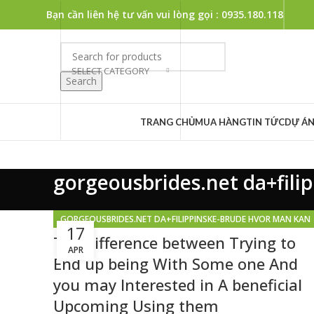
Bạn cần liên hệ tư vấn vui lòng gọi : 0935.180.118
SELECT CATEGORY
Search
Browse Categories
TRANG CHỦ
MUA HÀNG
TIN TỨC
DỰ ÁN
gorgeousbrides.net da+fil
GORGEOUSBRIDES.NET DA+FILIPPINSKE-BRUDE HVOR MAN KAN
17
KГЁBE EN POSTORDREBRUD
The difference between Trying to
APR
End up being With Some one And
you may Interested in A beneficial
Upcoming Using them