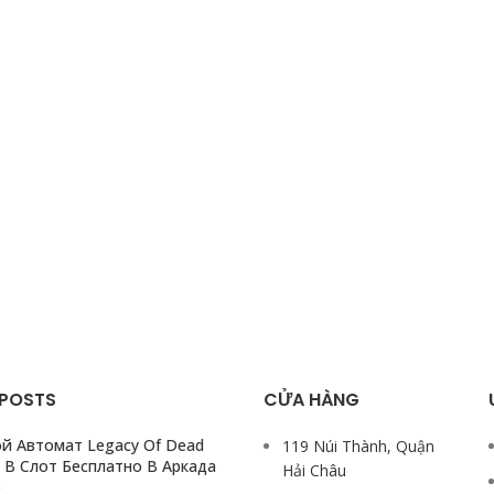
 POSTS
CỬA HÀNG
й Автомат Legacy Of Dead
119 Núi Thành, Quận
 В Слот Бесплатно В Аркада
Hải Châu
о