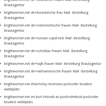
Brautagentur
brightwomen.net de+koreanische-frau Mail -Bestellung
Brautagentur
brightwomen.net de+osterreichische-frauen Mail -Bestellung
Brautagentur
brightwomen.net de+russian-cupid-test Mail -Bestellung
Brautagentur
brightwomen.net de+scholdau-frauen Mail -Bestellung
Brautagentur
brightwomen.net de+tajik-frauen Mail -Bestellung Brautagentur
brightwomen.net de+vietnamesische-frauen Mail -Bestellung
Brautagentur
brightwomen.net eharmony-recension postorder brudens
webbplats
brightwomen.net en-kort-historik-av-postordrebrud postorder
brudens webbplats