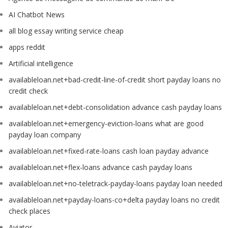
AI Chatbot News
all blog essay writing service cheap
apps reddit
Artificial intelligence
availableloan.net+bad-credit-line-of-credit short payday loans no
credit check
availableloan.net+debt-consolidation advance cash payday loans
availableloan.net+emergency-eviction-loans what are good
payday loan company
availableloan.net+fixed-rate-loans cash loan payday advance
availableloan.net+flex-loans advance cash payday loans
availableloan.net+no-teletrack-payday-loans payday loan needed
availableloan.net+payday-loans-co+delta payday loans no credit
check places
Aviator