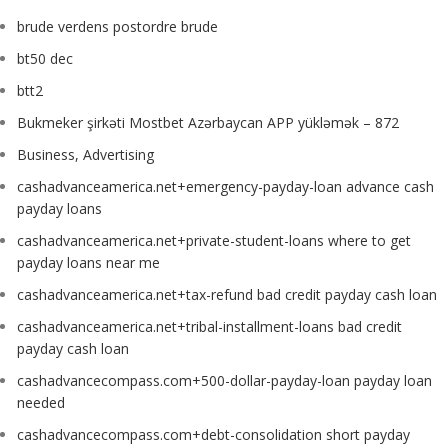
brude verdens postordre brude
bt50 dec
btt2
Bukmeker şirkəti Mostbet Azərbaycan APP yükləmək – 872
Business, Advertising
cashadvanceamerica.net+emergency-payday-loan advance cash
payday loans
cashadvanceamerica.net+private-student-loans where to get
payday loans near me
cashadvanceamerica.net+tax-refund bad credit payday cash loan
cashadvanceamerica.net+tribal-installment-loans bad credit
payday cash loan
cashadvancecompass.com+500-dollar-payday-loan payday loan
needed
cashadvancecompass.com+debt-consolidation short payday