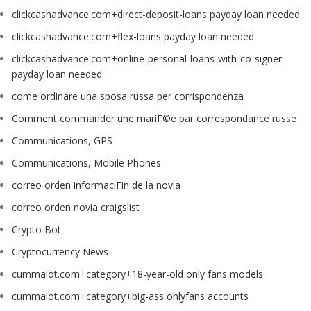
clickcashadvance.com+direct-deposit-loans payday loan needed
clickcashadvance.com+flex-loans payday loan needed
clickcashadvance.com+online-personal-loans-with-co-signer
payday loan needed
come ordinare una sposa russa per corrispondenza
Comment commander une mariГ©e par correspondance russe
Communications, GPS
Communications, Mobile Phones
correo orden informaciГіn de la novia
correo orden novia craigslist
Crypto Bot
Cryptocurrency News
cummalot.com+category+18-year-old only fans models
cummalot.com+category+big-ass onlyfans accounts