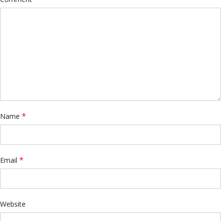
*
Name
*
Email
Website