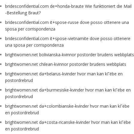
bridesconfidential.com de+honda-braute Wie funktioniert die Mail
-Bestellung Braut?
bridesconfidential.com it+spose-russe dove posso ottenere una
sposa per corrispondenza
bridesconfidential.com it+spose-vietnamite dove posso ottenere
una sposa per corrispondenza
brightwomen.net bolivianska-kvinnor postorder brudens webbplats
brightwomen.net chilean-kvinnor postorder brudens webbplats
brightwomen.net da+belarus-kvinder hvor man kan kГёbe en
postordrebrud
brightwomen.net da+burmesiske-kvinder hvor man kan kГёbe en
postordrebrud
brightwomen.net da+colombianske-kvinder hvor man kan kГёbe
en postordrebrud
brightwomen.net da+costa-ricanske-kvinder hvor man kan kГёbe
en postordrebrud