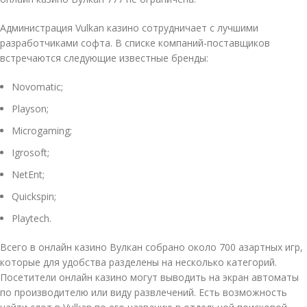
Администрация Vulkan казино сотрудничает с лучшими
разработчиками софта. В списке компаний-поставщиков
встречаются следующие известные бренды:
Novomatic;
Playson;
Microgaming;
Igrosoft;
NetEnt;
Quickspin;
Playtech.
Всего в онлайн казино Вулкан собрано около 700 азартных игр,
которые для удобства разделены на несколько категорий.
Посетители онлайн казино могут выводить на экран автоматы
по производителю или виду развлечений. Есть возможность