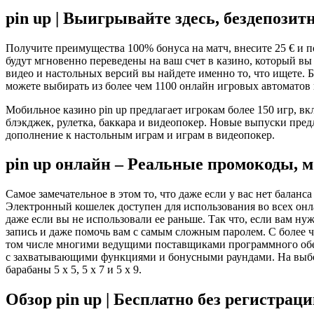
pin up | Выигрывайте здесь, бездепозит
Получите преимущества 100% бонуса на матч, внесите 25 € и п
будут мгновенно переведены на ваш счет в казино, который вы
видео и настольных версий вы найдете именно то, что ищете
можете выбирать из более чем 1100 онлайн игровых автоматов 
Мобильное казино pin up предлагает игрокам более 150 игр, в
блэкджек, рулетка, баккара и видеопокер. Новые выпуски предл
дополнение к настольным играм и играм в видеопокер.
pin up онлайн – Реальные промокоды, 
Самое замечательное в этом то, что даже если у вас нет баланс
Электронный кошелек доступен для использования во всех онла
даже если вы не использовали ее раньше. Так что, если вам 
запись и даже помочь вам с самым сложным паролем. С более ч
том числе многими ведущими поставщиками программного обеспе
с захватывающими функциями и бонусными раундами. На выбор
барабаны 5 x 5, 5 x 7 и 5 x 9.
Обзор pin up | Бесплатно без регистрац