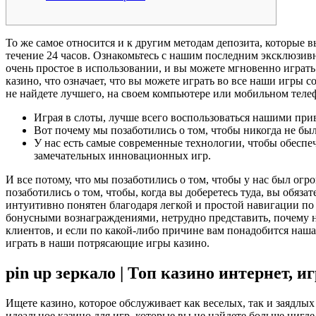
То же самое относится и к другим методам депозита, которые в
течение 24 часов. Ознакомьтесь с нашим последним эксклюзив
очень простое в использовании, и вы можете мгновенно играть 
казино, что означает, что вы можете играть во все наши игры
не найдете лучшего, на своем компьютере или мобильном теле
Играя в слоты, лучше всего воспользоваться нашими пр
Вот почему мы позаботились о том, чтобы никогда не бы
У нас есть самые современные технологии, чтобы обеспеч
замечательных инновационных игр.
И все потому, что мы позаботились о том, чтобы у нас был о
позаботились о том, чтобы, когда вы доберетесь туда, вы обяз
интуитивно понятен благодаря легкой и простой навигации по 
бонусными вознаграждениями, нетрудно представить, почему н
клиентов, и если по какой-либо причине вам понадобится наш
играть в наши потрясающие игры казино.
pin up зеркало | Топ казино интернет, 
Ищете казино, которое обслуживает как веселых, так и заядлых
идеальное казино для игр, которые вы не найдете больше нигд