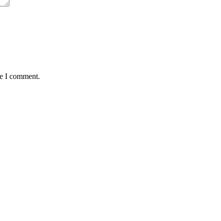
me I comment.