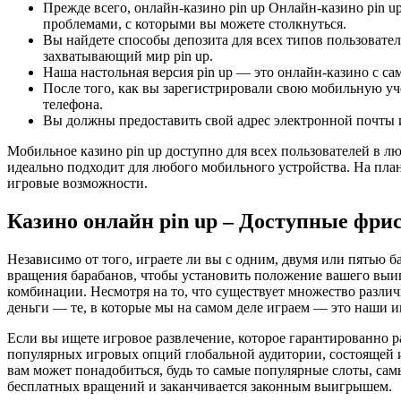
Прежде всего, онлайн-казино pin up Онлайн-казино pin 
проблемами, с которыми вы можете столкнуться.
Вы найдете способы депозита для всех типов пользовател
захватывающий мир pin up.
Наша настольная версия pin up — это онлайн-казино с с
После того, как вы зарегистрировали свою мобильную уч
телефона.
Вы должны предоставить свой адрес электронной почты и
Мобильное казино pin up доступно для всех пользователей в л
идеально подходит для любого мобильного устройства. На пла
игровые возможности.
Казино онлайн pin up – Доступные фрис
Независимо от того, играете ли вы с одним, двумя или пятью 
вращения барабанов, чтобы установить положение вашего выиг
комбинации. Несмотря на то, что существует множество разли
деньги — те, в которые мы на самом деле играем — это наши 
Если вы ищете игровое развлечение, которое гарантированно 
популярных игровых опций глобальной аудитории, состоящей и
вам может понадобиться, будь то самые популярные слоты, са
бесплатных вращений и заканчивается законным выигрышем.