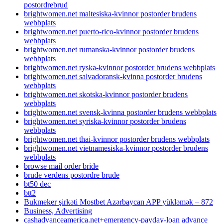
postordrebrud
brightwomen.net maltesiska-kvinnor postorder brudens
webbplats
brightwomen.net puerto-rico-kvinnor postorder brudens
webbplats
brightwomen.net rumanska-kvinnor postorder brudens
webbplats
brightwomen.net ryska-kvinnor postorder brudens webbplats
brightwomen.net salvadoransk-kvinna postorder brudens
webbplats
brightwomen.net skotska-kvinnor postorder brudens
webbplats
brightwomen.net svensk-kvinna postorder brudens webbplats
brightwomen.net syriska-kvinnor postorder brudens
webbplats
brightwomen.net thai-kvinnor postorder brudens webbplats
brightwomen.net vietnamesiska-kvinnor postorder brudens
webbplats
browse mail order bride
brude verdens postordre brude
bt50 dec
btt2
Bukmeker şirkəti Mostbet Azərbaycan APP yükləmək – 872
Business, Advertising
cashadvanceamerica.net+emergency-payday-loan advance