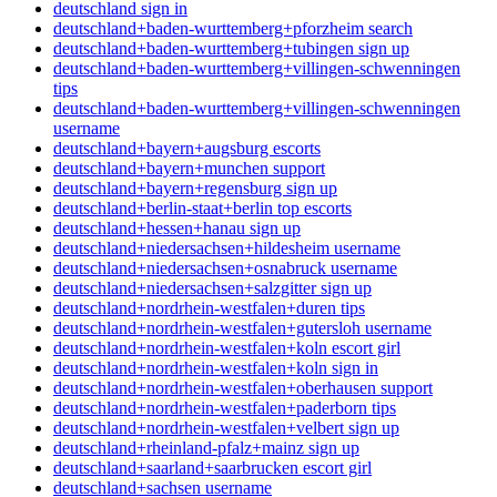
deutschland sign in
deutschland+baden-wurttemberg+pforzheim search
deutschland+baden-wurttemberg+tubingen sign up
deutschland+baden-wurttemberg+villingen-schwenningen
tips
deutschland+baden-wurttemberg+villingen-schwenningen
username
deutschland+bayern+augsburg escorts
deutschland+bayern+munchen support
deutschland+bayern+regensburg sign up
deutschland+berlin-staat+berlin top escorts
deutschland+hessen+hanau sign up
deutschland+niedersachsen+hildesheim username
deutschland+niedersachsen+osnabruck username
deutschland+niedersachsen+salzgitter sign up
deutschland+nordrhein-westfalen+duren tips
deutschland+nordrhein-westfalen+gutersloh username
deutschland+nordrhein-westfalen+koln escort girl
deutschland+nordrhein-westfalen+koln sign in
deutschland+nordrhein-westfalen+oberhausen support
deutschland+nordrhein-westfalen+paderborn tips
deutschland+nordrhein-westfalen+velbert sign up
deutschland+rheinland-pfalz+mainz sign up
deutschland+saarland+saarbrucken escort girl
deutschland+sachsen username