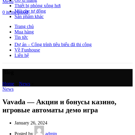
Gỗ xi măng
Menu
Thiết bị phòng xông hơi
Mái che tự động
0
items
0.00
₫
Sản phẩm khác
Trang chủ
Mua hàng
Tin tức
Dự án – Công trình tiêu biểu đã thi công
Về Funhouse
Liên hệ
Blog
Home
»
News
»
News
Vavada — Акции и бонусы казино,
игровые автоматы демо игра
January 26, 2024
Posted by
admin