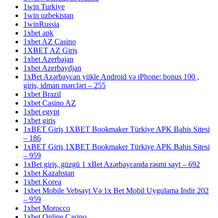
1win Turkiye
1win uzbekistan
1winRussia
1xbet apk
1xbet AZ Casino
1XBET AZ Giriş
1xbet Azerbajan
1xbet Azerbaydjan
1xBet Azərbaycan yükle Android və iPhone: bonus 100 ,
giriş, idman mərcləri – 255
1xbet Brazil
1xbet Casino AZ
1xbet egypt
1xbet giriş
1xBET Giriş 1XBET Bookmaker Türkiye APK Bahis Sitesi
– 186
1xBET Giriş 1XBET Bookmaker Türkiye APK Bahis Sitesi
– 959
1xBet giriş, güzgü 1 xBet Azərbaycanda rəsmi sayt – 692
1xbet Kazahstan
1xbet Korea
1xbet Mobile Vebsayt Və 1x Bet Mobil Uygulama Indir 202
– 959
1xbet Morocco
1xbet Online Casino