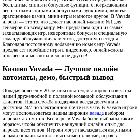
бесплатные спины и бонусные функции с потрясающими
бесплатными спинами и бонусными функциями, включая
драгоценные камни, мини-игры и многое другое! В Vavada
игроки — это то, что делает нас онлайн-казино №1 для
геймеров по всему миру. Мы предлагаем одни из самых
захватывающих игр, невероятные бонусы и специальную
команду обслуживания клиентов, доступную сегодня.
Благодаря постоянному добавлению новых игр Vavada
предлагает новейшие игры в видеопокер, онлайн-слоты,
прогрессивные слоты и многое другое!
Казино Vavada — Лучшие онлайн
автоматы, демо, быстрый вывод
Обладая более чем 20-летним опытом, мы хорошо известны
нашей дружелюбной и полезной командой обслуживания
клиентов. Наша служба поддержки всегда доступна и
доступна 24/7 по электронной почте и в чате. В Vavada игроки
могут воспользоваться нашим широким
вавада
выбором
игровых автоматов. Все игры в Vavada были выбраны таким
образом, чтобы обеспечить наилучший онлайн-опыт для
игроков всех типов. Игроки могут наслаждаться азартными
играми онлайн-казино с высокими ставками, играя в