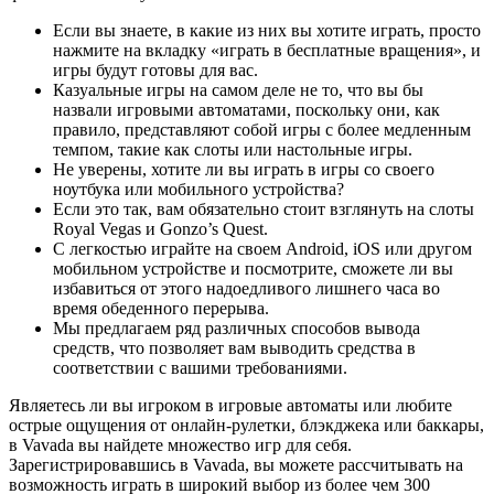
Если вы знаете, в какие из них вы хотите играть, просто
нажмите на вкладку «играть в бесплатные вращения», и
игры будут готовы для вас.
Казуальные игры на самом деле не то, что вы бы
назвали игровыми автоматами, поскольку они, как
правило, представляют собой игры с более медленным
темпом, такие как слоты или настольные игры.
Не уверены, хотите ли вы играть в игры со своего
ноутбука или мобильного устройства?
Если это так, вам обязательно стоит взглянуть на слоты
Royal Vegas и Gonzo’s Quest.
С легкостью играйте на своем Android, iOS или другом
мобильном устройстве и посмотрите, сможете ли вы
избавиться от этого надоедливого лишнего часа во
время обеденного перерыва.
Мы предлагаем ряд различных способов вывода
средств, что позволяет вам выводить средства в
соответствии с вашими требованиями.
Являетесь ли вы игроком в игровые автоматы или любите
острые ощущения от онлайн-рулетки, блэкджека или баккары,
в Vavada вы найдете множество игр для себя.
Зарегистрировавшись в Vavada, вы можете рассчитывать на
возможность играть в широкий выбор из более чем 300