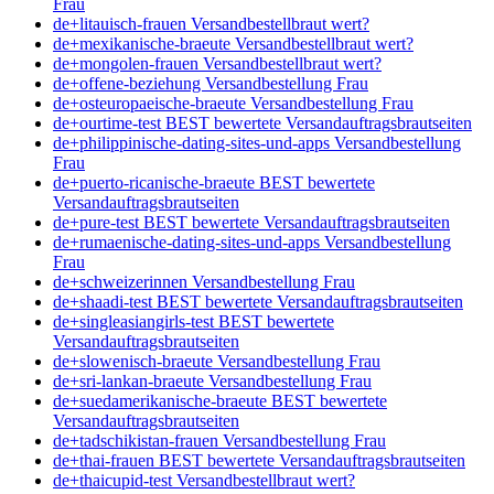
Frau
de+litauisch-frauen Versandbestellbraut wert?
de+mexikanische-braeute Versandbestellbraut wert?
de+mongolen-frauen Versandbestellbraut wert?
de+offene-beziehung Versandbestellung Frau
de+osteuropaeische-braeute Versandbestellung Frau
de+ourtime-test BEST bewertete Versandauftragsbrautseiten
de+philippinische-dating-sites-und-apps Versandbestellung
Frau
de+puerto-ricanische-braeute BEST bewertete
Versandauftragsbrautseiten
de+pure-test BEST bewertete Versandauftragsbrautseiten
de+rumaenische-dating-sites-und-apps Versandbestellung
Frau
de+schweizerinnen Versandbestellung Frau
de+shaadi-test BEST bewertete Versandauftragsbrautseiten
de+singleasiangirls-test BEST bewertete
Versandauftragsbrautseiten
de+slowenisch-braeute Versandbestellung Frau
de+sri-lankan-braeute Versandbestellung Frau
de+suedamerikanische-braeute BEST bewertete
Versandauftragsbrautseiten
de+tadschikistan-frauen Versandbestellung Frau
de+thai-frauen BEST bewertete Versandauftragsbrautseiten
de+thaicupid-test Versandbestellbraut wert?