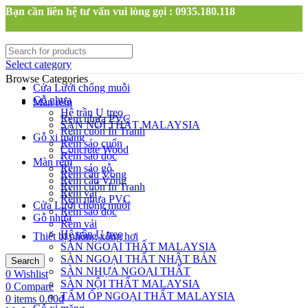
Bạn cần liên hệ tư vấn vui lòng gọi : 0935.180.118
Select category
Browse Categories
Cửa Lưới chống muỗi
Gỗ nhựa
Màn rèm
Hệ trần U treo
Rèm nhựa PVC
SÀN NỘI THẤT MALAYSIA
Rèm cuốn In Tranh
Gỗ xi măng
Rèm sáo cuốn
Concrete Wood
Rèm sáo dọc
Màn rèm
Rèm sáo gỗ
Rèm cầu Vồng
Rèm cầu Vồng
Rèm cuốn In Tranh
Rèm vải
Rèm nhựa PVC
Cửa Lưới chống muỗi
Rèm sáo dọc
Gỗ nhựa
Rèm vải
Hệ trần U treo
Thiết bị phòng xông hơi
SÀN NGOẠI THẤT MALAYSIA
SÀN NGOẠI THẤT NHẬT BẢN
Search
SÀN NHỰA NGOẠI THẤT
0
Wishlist
SÀN NỘI THẤT MALAYSIA
0
Compare
TẤM ỐP NGOẠI THẤT MALAYSIA
0
items
0.00
₫