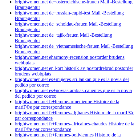
brightwomen.net de+osterreichische-frauen Mail -Bestellung
Brautagentur
brightwomen.net de+russian-cupid-test Mail -Bestellung
Brautagentur
brightwomen.net de+scholdau-frauen Mail -Bestellung
Brautagentur
brightwomen.net de+tajik-frauen Mail -Bestellung
Brautagentur
brightwomen.net de+vietnamesische-frauen Mail -Bestellung
Brautagentur
brightwomen.net eharmony-recension postorder brudens
webbplats
brightwomen.net en-kort-historik-av-postordrebrud postorder
brudens webbplats
brightwomen.net es+mujeres-sri-lankan que es la novia del
pedido por correo
brightwomen.net es+novias-arabias-calientes que es la novia
del pedido por correo
brightwomen.net fr+femme-armenienne Histoire de la
mariГ©e par correspondance
brightwomen.net fr+femmes-afghanes Histoire de la mariГ©e
par correspondance
brightwomen.net fr+femmes-africaines-chaudes Histoire de la
mariГ©e par correspondance
brightwomen.net fr+femmes-boliviennes Histoire de la