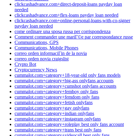
clickcashadvance.com+direct-deposit-loans payday loan
needed
clickcashadvance.com+flex-loans payday loan needed
clickcashadvance.com+online-personal-loans-with-co-signer
payday loan needed
come ordinare una sposa russa per corrispondenza
Comment commander une mariГ©e par correspondance russe
Communications, GPS
Communications, Mobile Phones
correo orden informaciГіn de la novia
correo orden novia craigslist
Crypto Bot
Cryptocurrency News
cummalot.com+category+18-year-old only fans models
cummalot.com+category+big-ass onlyfans accounts
cummalot.com+category+cumshot onlyfans accounts
cummalot.com+category+femboy only fans
cummalot.com+category+femdom only fans
cummalot.com+category+fetish onlyfans
cummalot.com+category+gay onlyfans
cummalot.com+category+indian onlyfans
cummalot.com+category+instagram onlyfans
cummalot.com+category+roleplay best only fans account
cummalot.com+category+trans best only fans
cummalot.com+category+videocall best only fans