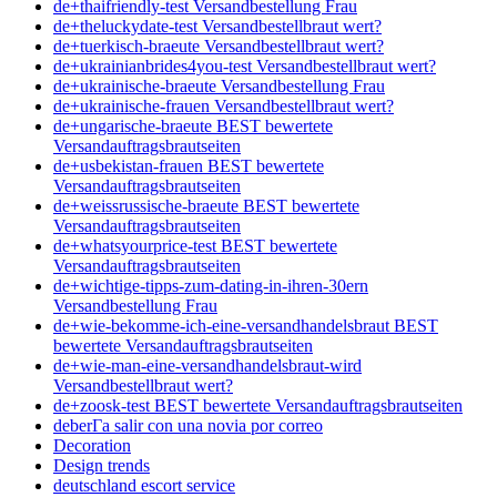
de+thaifriendly-test Versandbestellung Frau
de+theluckydate-test Versandbestellbraut wert?
de+tuerkisch-braeute Versandbestellbraut wert?
de+ukrainianbrides4you-test Versandbestellbraut wert?
de+ukrainische-braeute Versandbestellung Frau
de+ukrainische-frauen Versandbestellbraut wert?
de+ungarische-braeute BEST bewertete
Versandauftragsbrautseiten
de+usbekistan-frauen BEST bewertete
Versandauftragsbrautseiten
de+weissrussische-braeute BEST bewertete
Versandauftragsbrautseiten
de+whatsyourprice-test BEST bewertete
Versandauftragsbrautseiten
de+wichtige-tipps-zum-dating-in-ihren-30ern
Versandbestellung Frau
de+wie-bekomme-ich-eine-versandhandelsbraut BEST
bewertete Versandauftragsbrautseiten
de+wie-man-eine-versandhandelsbraut-wird
Versandbestellbraut wert?
de+zoosk-test BEST bewertete Versandauftragsbrautseiten
deberГ­a salir con una novia por correo
Decoration
Design trends
deutschland escort service