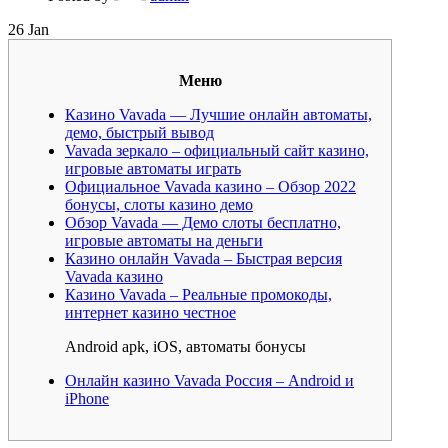
26
Jan
Меню
Казино Vavada — Лучшие онлайн автоматы,
демо, быстрый вывод
Vavada зеркало – официальный сайт казино,
игровые автоматы играть
Официальное Vavada казино – Обзор 2022
бонусы, слоты казино демо
Обзор Vavada — Демо слоты бесплатно,
игровые автоматы на деньги
Казино онлайн Vavada – Быстрая версия
Vavada казино
Казино Vavada – Реальные промокоды,
интернет казино честное
Android apk, iOS, автоматы бонусы
Онлайн казино Vavada Россия – Android и
iPhone