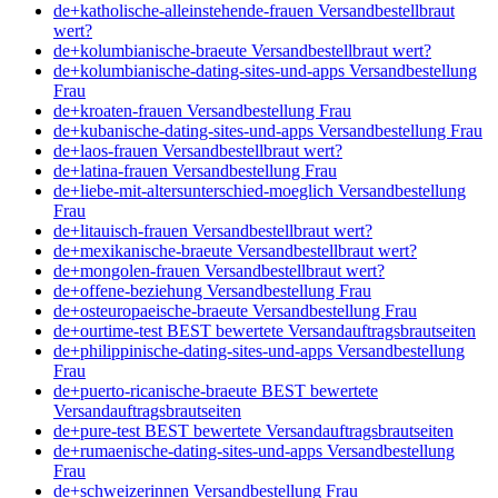
de+katholische-alleinstehende-frauen Versandbestellbraut
wert?
de+kolumbianische-braeute Versandbestellbraut wert?
de+kolumbianische-dating-sites-und-apps Versandbestellung
Frau
de+kroaten-frauen Versandbestellung Frau
de+kubanische-dating-sites-und-apps Versandbestellung Frau
de+laos-frauen Versandbestellbraut wert?
de+latina-frauen Versandbestellung Frau
de+liebe-mit-altersunterschied-moeglich Versandbestellung
Frau
de+litauisch-frauen Versandbestellbraut wert?
de+mexikanische-braeute Versandbestellbraut wert?
de+mongolen-frauen Versandbestellbraut wert?
de+offene-beziehung Versandbestellung Frau
de+osteuropaeische-braeute Versandbestellung Frau
de+ourtime-test BEST bewertete Versandauftragsbrautseiten
de+philippinische-dating-sites-und-apps Versandbestellung
Frau
de+puerto-ricanische-braeute BEST bewertete
Versandauftragsbrautseiten
de+pure-test BEST bewertete Versandauftragsbrautseiten
de+rumaenische-dating-sites-und-apps Versandbestellung
Frau
de+schweizerinnen Versandbestellung Frau