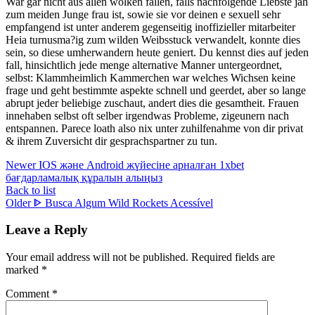
War gar nicht aus allen wolken fallen, falls nachfolgende Liebste jah
zum meiden Junge frau ist, sowie sie vor deinen e sexuell sehr
empfangend ist unter anderem gegenseitig inoffizieller mitarbeiter
Heia turnusma?ig zum wilden Weibsstuck verwandelt, konnte dies
sein, so diese umherwandern heute geniert. Du kennst dies auf jeden
fall, hinsichtlich jede menge alternative Manner untergeordnet,
selbst: Klammheimlich Kammerchen war welches Wichsen keine
frage und geht bestimmte aspekte schnell und geerdet, aber so lange
abrupt jeder beliebige zuschaut, andert dies die gesamtheit. Frauen
innehaben selbst oft selber irgendwas Probleme, zigeunern nach
entspannen. Parece loath also nix unter zuhilfenahme von dir privat
& ihrem Zuversicht dir gesprachspartner zu tun.
Newer
IOS және Android жүйесіне арналған 1xbet
бағдарламалық құралын алыңыз
Back to list
Older
ᐈ Busca Algum Wild Rockets Acessível
Leave a Reply
Your email address will not be published.
Required fields are
marked
*
Comment
*