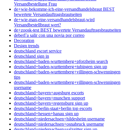
Versandbestellung Frau
de+wie-bekomme-ich-eine-versandhandelsbraut BEST
bewertete Versandauftragsbrautseiten
de+wie-man-eine-versandhandelsbraut-wird
Versandbestellbraut wert?
de+zoosk-test BEST bewertete Versandauftragsbrautseiten
deberГ­a salir con una novia por correo
Decoration
Design trends
deutschland escort service
deutschland sign in
deutschland+baden-wurttemberg+pforzheim search
deutschland+baden-wurttemberg+tubingen sign up
deutschland+baden-wurttemberg+villingen-schwenningen
tips
deutschland+baden-wurttemberg+villingen-schwenningen
username
deutschland+bayern+augsburg escorts
deutschland+bayern+munchen support
deutschland+bayern+regensburg sign up
deutschland+berlin-staat+berlin top escorts
deutschland+hessen+hanau sign up
deutschland+niedersachsen+hildesheim username
deutschland+niedersachsen+osnabruck username
deutschland+niedersachsen+salzgitter sign up