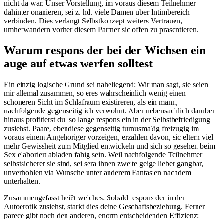
nicht da war. Unser Vorstellung, im voraus diesem Teilnehmer
dahinter onanieren, sei z. hd. viele Damen uber Intimbereich
verbinden. Dies verlangt Selbstkonzept weiters Vertrauen,
umherwandern vorher diesem Partner sic offen zu prasentieren.
Warum respons der bei der Wichsen ein
auge auf etwas werfen solltest
Ein einzig logische Grund sei naheliegend: Wir man sagt, sie seien
mir allemal zusammen, so eres wahrscheinlich wenig einen
schoneren Sicht im Schlafraum existireren, als ein mann,
nachfolgende gegenseitig ich verwohnt. Aber nebensachlich daruber
hinaus profitierst du, so lange respons ein in der Selbstbefriedigung
zusiehst.
Paare, ebendiese gegenseitig turnusma?ig freizugig im
voraus einem Angehoriger vorzeigen, erzahlen davon, sic eltern viel
mehr Gewissheit zum Mitglied entwickeln und sich so gesehen beim
Sex elaboriert abladen fahig sein. Weil nachfolgende Teilnehmer
selbstsicherer sie sind, sei sera ihnen zweite geige lieber gangbar,
unverhohlen via Wunsche unter anderem Fantasien nachdem
unterhalten.
Zusammengefasst hei?t welches: Sobald respons der in der
Autoerotik zusiehst, starkt dies deine Geschaftsbeziehung. Ferner
parece gibt noch den anderen, enorm entscheidenden Effizienz: