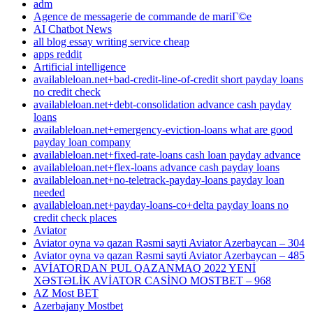
adm
Agence de messagerie de commande de mariГ©e
AI Chatbot News
all blog essay writing service cheap
apps reddit
Artificial intelligence
availableloan.net+bad-credit-line-of-credit short payday loans
no credit check
availableloan.net+debt-consolidation advance cash payday
loans
availableloan.net+emergency-eviction-loans what are good
payday loan company
availableloan.net+fixed-rate-loans cash loan payday advance
availableloan.net+flex-loans advance cash payday loans
availableloan.net+no-teletrack-payday-loans payday loan
needed
availableloan.net+payday-loans-co+delta payday loans no
credit check places
Aviator
Aviator oyna və qazan Rəsmi sayti Aviator Azerbaycan – 304
Aviator oyna və qazan Rəsmi sayti Aviator Azerbaycan – 485
AVİATORDAN PUL QAZANMAQ 2022 YENİ
XƏSTƏLİK AVİATOR CASİNO MOSTBET – 968
AZ Most BET
Azerbajany Mostbet