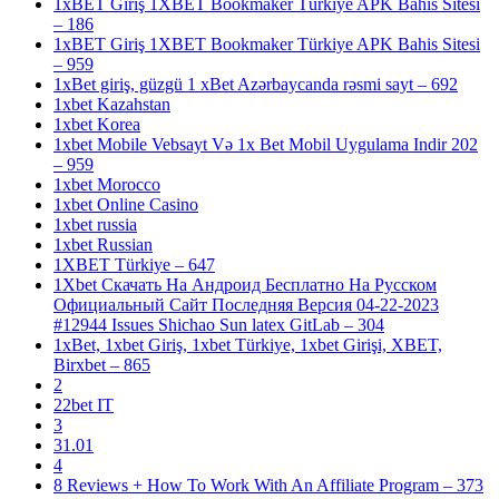
1xBET Giriş 1XBET Bookmaker Türkiye APK Bahis Sitesi
– 186
1xBET Giriş 1XBET Bookmaker Türkiye APK Bahis Sitesi
– 959
1xBet giriş, güzgü 1 xBet Azərbaycanda rəsmi sayt – 692
1xbet Kazahstan
1xbet Korea
1xbet Mobile Vebsayt Və 1x Bet Mobil Uygulama Indir 202
– 959
1xbet Morocco
1xbet Online Casino
1xbet russia
1xbet Russian
1XBET Türkiye – 647
1Xbet Скачать На Андроид Бесплатно На Русском
Официальный Сайт Последняя Версия 04-22-2023
#12944 Issues Shichao Sun latex GitLab – 304
1xBet, 1xbet Giriş, 1xbet Türkiye, 1xbet Girişi, XBET,
Birxbet – 865
2
22bet IT
3
31.01
4
8 Reviews + How To Work With An Affiliate Program – 373