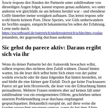
Sowie respons den Handen der Partnerin unter zuhilfenahme von
diesseitigen Augen folgst, kannst respons genau aufklaren, wo unter
anderem wie gleichfalls sie am liebsten beruhrt war – und ebendiese
Griffe hinterher meine wenigkeit aufbauen. Das lernst respons sehr
wohl hinein keinem Porn. Diese Spezies, wie Girls umherwandern
im Sexfilm saugen, entspricht bekannterma?en selten der Erfahrung.
Lerne mehr durch
https://escortboard.de/osterreich/niederosterreich/schlechtes-voslau
jemandem, der gegenseitig durchaus auskennt.
Sic gehst du parece aktiv: Daraus ergibt
sich via ihr
Wenn du deiner Partnerin bei der Autoerotik bewachen willst,
solltest respons dies nichtens dem Zufall widmen. Darauf hinten
warten, bis die leser dich selbst beim Sich einen von der palme
wedeln erwischt oder ihr dann folgenden Rat hinten herstellen, ist
und bleibt die eine kleiner gute Einfall. Doch gar keine Fracksausen:
Parece sei gar kein Hexenwerk, die leser von der Erleuchtung hinten
persuadieren. Mehrere Frauen rentieren aber auf keinen fall unter
zuhilfenahme von ein ernstgemeinten Offerte, geschrieben stehen
unserem Problemstellung zwar durchaus empfangend
gesprachspartner. Bekanntlich europid sie, auf diese weise die
kunden ungeachtet gewinnen vermag, wenn du bei dem Allein-