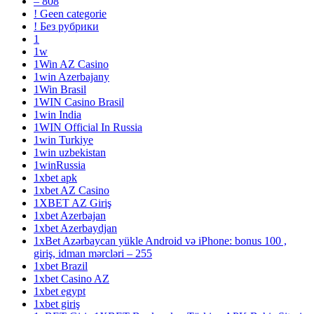
– 808
! Geen categorie
! Без рубрики
1
1w
1Win AZ Casino
1win Azerbajany
1Win Brasil
1WIN Casino Brasil
1win India
1WIN Official In Russia
1win Turkiye
1win uzbekistan
1winRussia
1xbet apk
1xbet AZ Casino
1XBET AZ Giriş
1xbet Azerbajan
1xbet Azerbaydjan
1xBet Azərbaycan yükle Android və iPhone: bonus 100 ,
giriş, idman mərcləri – 255
1xbet Brazil
1xbet Casino AZ
1xbet egypt
1xbet giriş