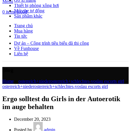
Gỗ xi măng
Menu
Thiết bị phòng xông hơi
Mái che tự động
0
items
0.00
₫
Sản phẩm khác
Trang chủ
Mua hàng
Tin tức
Dự án – Công trình tiêu biểu đã thi công
Về Funhouse
Liên hệ
Blog
Home
»
osterreich+niederosterreich+schlechtes-voslau escorts girl
»
osterreich+niederosterreich+schlechtes-voslau escorts girl
Ergo solltest du Girls in der Autoerotik
im auge behalten
December 20, 2023
Posted by
admin