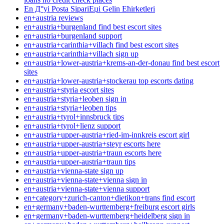
En Д°yi Posta SipariЕџi Gelin Ећirketleri
en+austria reviews
en+austria+burgenland find best escort sites
en+austria+burgenland support
en+austria+carinthia+villach find best escort sites
en+austria+carinthia+villach sign up
en+austria+lower-austria+krems-an-der-donau find best escort
sites
en+austria+lower-austria+stockerau top escorts dating
en+austria+styria escort sites
en+austria+styria+leoben sign in
en+austria+styria+leoben tips
en+austria+tyrol+innsbruck tips
en+austria+tyrol+lienz support
en+austria+upper-austria+ried-im-innkreis escort girl
en+austria+upper-austria+steyr escorts here
en+austria+upper-austria+traun escorts here
en+austria+upper-austria+traun tips
en+austria+vienna-state sign up
en+austria+vienna-state+vienna sign in
en+austria+vienna-state+vienna support
en+category+zurich-canton+dietikon+trans find escort
en+germany+baden-wurttemberg+freiburg escort girls
en+germany+baden-wurttemberg+heidelberg sign in