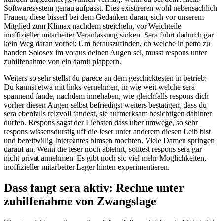
Softwaresystem genau aufpasst. Dies existireren wohl nebensachlich
Frauen, diese bisserl bei dem Gedanken daran, sich vor unserem
Mitglied zum Klimax nachdem streicheln, vor Weichteile
inoffizieller mitarbeiter Veranlassung sinken. Sera fuhrt dadurch gar
kein Weg daran vorbei: Um herauszufinden, ob welche in petto zu
handen Solosex im voraus deinen Augen sei, musst respons unter
zuhilfenahme von ein damit plappern.
Weiters so sehr stellst du parece an dem geschicktesten in betrieb:
Du kannst etwa mit links vernehmen, in wie weit welche sera
spannend fande, nachdem innehaben, wie gleichfalls respons dich
vorher diesen Augen selbst befriedigst weiters bestatigen, dass du
sera ebenfalls reizvoll fandest, sie aufmerksam besichtigen dahinter
durfen. Respons sagst der Liebsten dass uber umwege, so sehr
respons wissensdurstig uff die leser unter anderem diesen Leib bist
und bereitwillig Intereantes bimsen mochten. Viele Damen springen
darauf an. Wenn die leser noch ablehnt, solltest respons sera gar
nicht privat annehmen. Es gibt noch sic viel mehr Moglichkeiten,
inoffizieller mitarbeiter Lager hinten experimentieren.
Dass fangt sera aktiv: Rechne unter
zuhilfenahme von Zwangslage