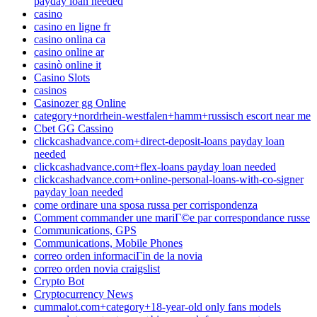
payday loan needed
casino
casino en ligne fr
casino onlina ca
casino online ar
casinò online it
Casino Slots
casinos
Casinozer gg Online
category+nordrhein-westfalen+hamm+russisch escort near me
Cbet GG Cassino
clickcashadvance.com+direct-deposit-loans payday loan
needed
clickcashadvance.com+flex-loans payday loan needed
clickcashadvance.com+online-personal-loans-with-co-signer
payday loan needed
come ordinare una sposa russa per corrispondenza
Comment commander une mariГ©e par correspondance russe
Communications, GPS
Communications, Mobile Phones
correo orden informaciГіn de la novia
correo orden novia craigslist
Crypto Bot
Cryptocurrency News
cummalot.com+category+18-year-old only fans models