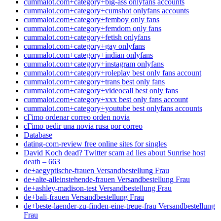
cummalot.com+category+big-ass onlyfans accounts
cummalot.com+category+cumshot onlyfans accounts
cummalot.com+category+femboy only fans
cummalot.com+category+femdom only fans
cummalot.com+category+fetish onlyfans
cummalot.com+category+gay onlyfans
cummalot.com+category+indian onlyfans
cummalot.com+category+instagram onlyfans
cummalot.com+category+roleplay best only fans account
cummalot.com+category+trans best only fans
cummalot.com+category+videocall best only fans
cummalot.com+category+xxx best only fans account
cummalot.com+category+youtube best onlyfans accounts
cГіmo ordenar correo orden novia
cГіmo pedir una novia rusa por correo
Database
dating-com-review free online sites for singles
David Koch dead? Twitter scam ad lies about Sunrise host
death – 663
de+aegyptische-frauen Versandbestellung Frau
de+alte-alleinstehende-frauen Versandbestellung Frau
de+ashley-madison-test Versandbestellung Frau
de+bali-frauen Versandbestellung Frau
de+beste-laender-zu-finden-eine-treue-frau Versandbestellung
Frau