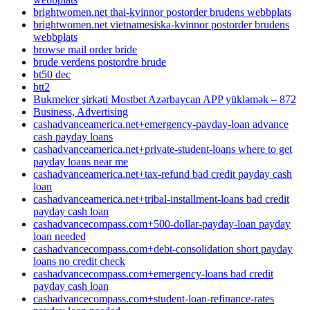
brightwomen.net thai-kvinnor postorder brudens webbplats
brightwomen.net vietnamesiska-kvinnor postorder brudens
webbplats
browse mail order bride
brude verdens postordre brude
bt50 dec
btt2
Bukmeker şirkəti Mostbet Azərbaycan APP yükləmək – 872
Business, Advertising
cashadvanceamerica.net+emergency-payday-loan advance
cash payday loans
cashadvanceamerica.net+private-student-loans where to get
payday loans near me
cashadvanceamerica.net+tax-refund bad credit payday cash
loan
cashadvanceamerica.net+tribal-installment-loans bad credit
payday cash loan
cashadvancecompass.com+500-dollar-payday-loan payday
loan needed
cashadvancecompass.com+debt-consolidation short payday
loans no credit check
cashadvancecompass.com+emergency-loans bad credit
payday cash loan
cashadvancecompass.com+student-loan-refinance-rates