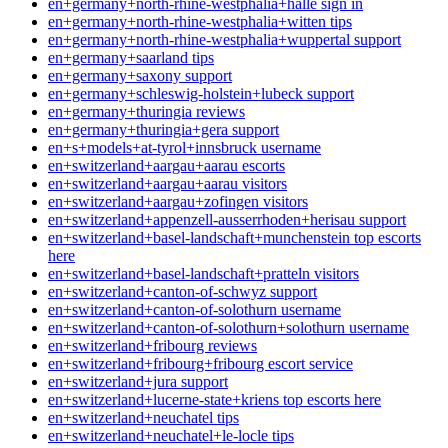
en+germany+north-rhine-westphalia+halle sign in
en+germany+north-rhine-westphalia+witten tips
en+germany+north-rhine-westphalia+wuppertal support
en+germany+saarland tips
en+germany+saxony support
en+germany+schleswig-holstein+lubeck support
en+germany+thuringia reviews
en+germany+thuringia+gera support
en+s+models+at-tyrol+innsbruck username
en+switzerland+aargau+aarau escorts
en+switzerland+aargau+aarau visitors
en+switzerland+aargau+zofingen visitors
en+switzerland+appenzell-ausserrhoden+herisau support
en+switzerland+basel-landschaft+munchenstein top escorts
here
en+switzerland+basel-landschaft+pratteln visitors
en+switzerland+canton-of-schwyz support
en+switzerland+canton-of-solothurn username
en+switzerland+canton-of-solothurn+solothurn username
en+switzerland+fribourg reviews
en+switzerland+fribourg+fribourg escort service
en+switzerland+jura support
en+switzerland+lucerne-state+kriens top escorts here
en+switzerland+neuchatel tips
en+switzerland+neuchatel+le-locle tips