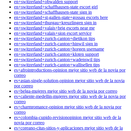
en+switzerland+obwalden support
en+switzerland+schaffhausen-state escort girl
en+switzerland+schaffhausen-state sign in
en+switzerland+st-gallen-state+gossau escorts here
en+switzerland+thurgau+kreuzlingen sign in
en+switzerland+valais+brig escorts near me
en+switzerland+valais+sion escort service
en+switzerland+zurich-canton+dietikon tips
en+switzerland+zurich-canton+hinwil sign in
en+switzerland+zurich-canton+horgen username
en+switzerland+zurich-canton+kloten support
en+switzerland+zurich-canton+wadenswil tips
en+switzerland+zurich-canton+wallisellen tips
es+afrointroductions-opinion mejor sitio web de la novia por
correo
es+asian-single-solution-opinion mejor sitio web de la novia
por correo
es+belga-mujeres mejor sitio web de la novia por correo
es+caliente-medellin-mujeres mejor sitio web de la novia por
correo
es+charmromance-opinion mejor sitio web de la novia por
correo
es+colombia-cupido-revisionopinion mejor sitio web de la
novia por correo
es+coreano-citas-sitios-y-aplicaciones mejor sitio web de la