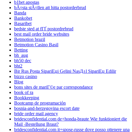
b1bet apostas
bÃ¤sta stÃ¤llen att hitta postorderbrud
Banda
Bankobet
Basaribet
bedste sted at fГҐ postordrebrud
best mail order bride websites
Betmotion brazil
Betmotion Casino Basil
Betting
bh_aug
bh50 dec
bht2
Bir Rus Posta SipariЕџi Gelini NasД±l SipariЕџ Edilir
bizzo casino
Blog
bons sites de mariГ©e par correspondance
book of ra
Bookkeeping
Bootcamp de programación
bosnia-and-herzegovina escort date
bride order mail agency
bridesconfidential.com de+honda-braute Wie funktioniert die
Mail -Bestellung Braut?
bridesconfidential.com it+spose-russe dove posso ottenere una