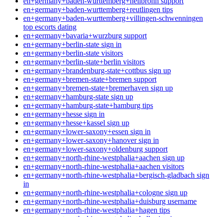
en+germany+baden-wurttemberg+heilbronn support
en+germany+baden-wurttemberg+reutlingen tips
en+germany+baden-wurttemberg+villingen-schwenningen
top escorts dating
en+germany+bavaria+wurzburg support
en+germany+berlin-state sign in
en+germany+berlin-state visitors
en+germany+berlin-state+berlin visitors
en+germany+brandenburg-state+cottbus sign up
en+germany+bremen-state+bremen support
en+germany+bremen-state+bremerhaven sign up
en+germany+hamburg-state sign up
en+germany+hamburg-state+hamburg tips
en+germany+hesse sign in
en+germany+hesse+kassel sign up
en+germany+lower-saxony+essen sign in
en+germany+lower-saxony+hanover sign in
en+germany+lower-saxony+oldenburg support
en+germany+north-rhine-westphalia+aachen sign up
en+germany+north-rhine-westphalia+aachen visitors
en+germany+north-rhine-westphalia+bergisch-gladbach sign
in
en+germany+north-rhine-westphalia+cologne sign up
en+germany+north-rhine-westphalia+duisburg username
en+germany+north-rhine-westphalia+hagen tips