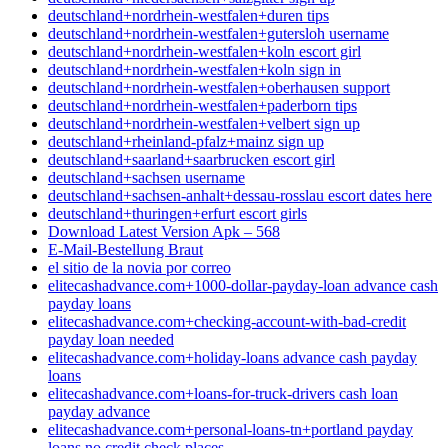
deutschland+nordrhein-westfalen+duren tips
deutschland+nordrhein-westfalen+gutersloh username
deutschland+nordrhein-westfalen+koln escort girl
deutschland+nordrhein-westfalen+koln sign in
deutschland+nordrhein-westfalen+oberhausen support
deutschland+nordrhein-westfalen+paderborn tips
deutschland+nordrhein-westfalen+velbert sign up
deutschland+rheinland-pfalz+mainz sign up
deutschland+saarland+saarbrucken escort girl
deutschland+sachsen username
deutschland+sachsen-anhalt+dessau-rosslau escort dates here
deutschland+thuringen+erfurt escort girls
Download Latest Version Apk – 568
E-Mail-Bestellung Braut
el sitio de la novia por correo
elitecashadvance.com+1000-dollar-payday-loan advance cash
payday loans
elitecashadvance.com+checking-account-with-bad-credit
payday loan needed
elitecashadvance.com+holiday-loans advance cash payday
loans
elitecashadvance.com+loans-for-truck-drivers cash loan
payday advance
elitecashadvance.com+personal-loans-tn+portland payday
loans no credit check places