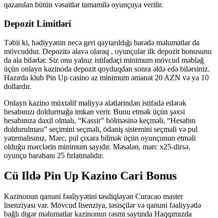
qazanılan bütün vəsaitlər tamamilə oyunçuya verilir.
Depozit Limitləri
Təbii ki, hədiyyənin necə geri qaytarıldığı barədə məlumatlar da
mövcuddur. Depozitə əlavə olaraq , oyunçular ilk depozit bonusunu
da ala bilərlər. Siz onu yalnız istifadəçi minimum mövcud məbləğ
üçün onlayn kazinoda depozit qoyduqdan sonra əldə edə bilərsiniz.
Hazırda klub Pin Up casino az minimum əmanət 20 AZN və ya 10
dollardır.
Onlayn kazino müxtəlif maliyyə alətlərindən istifadə edərək
hesabınızı doldurmağa imkan verir. Bunu etmək üçün şəxsi
hesabınıza daxil olmalı, “Kassir” bölməsinə keçməli, “Hesabın
doldurulması” seçimini seçməli, ödəniş sistemini seçməli və pul
yatırmalısınız. Mərc, pul çıxara bilmək üçün oyunçunun etməli
olduğu mərclərin minimum sayıdır. Məsələn, mərc x25-dirsə,
oyunçu barabanı 25 fırlatmalıdır.
Cü Ildə Pin Up Kazino Cari Bonus
Kazinonun qanuni fəaliyyətini təsdiqləyən Curacao master
lisenziyası var. Mövcud lisenziya, təsisçilər və qanuni fəaliyyətlə
bağlı digər məlumatlar kazinonun rəsmi saytında Haqqımızda