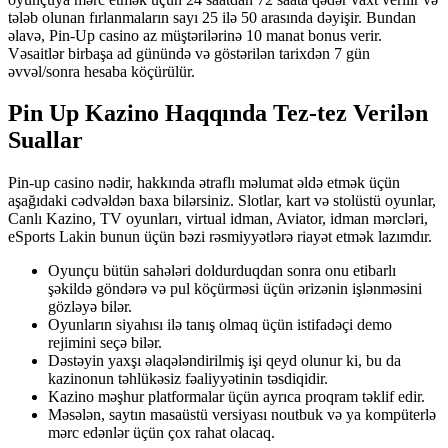
tələb olunan fırlanmaların sayı 25 ilə 50 arasında dəyişir. Bundan
əlavə, Pin-Up casino az müştərilərinə 10 manat bonus verir.
Vəsaitlər birbaşa ad günündə və göstərilən tarixdən 7 gün
əvvəl/sonra hesaba köçürülür.
Pin Up Kazino Haqqında Tez-tez Verilən
Suallar
Pin-up casino nədir, hakkında ətraflı məlumat əldə etmək üçün
aşağıdaki cədvəldən baxa bilərsiniz. Slotlar, kart və stolüstü oyunlar,
Canlı Kazino, TV oyunları, virtual idman, Aviator, idman mərcləri,
eSports Lakin bunun üçün bəzi rəsmiyyətlərə riayət etmək lazımdır.
Oyunçu bütün sahələri doldurduqdan sonra onu etibarlı
şəkildə göndərə və pul köçürməsi üçün ərizənin işlənməsini
gözləyə bilər.
Oyunların siyahısı ilə tanış olmaq üçün istifadəçi demo
rejimini seçə bilər.
Dəstəyin yaxşı əlaqələndirilmiş işi qeyd olunur ki, bu da
kazinonun təhlükəsiz fəaliyyətinin təsdiqidir.
Kazino məşhur platformalar üçün ayrıca proqram təklif edir.
Məsələn, saytın masaüstü versiyası noutbuk və ya kompüterlə
mərc edənlər üçün çox rahat olacaq.