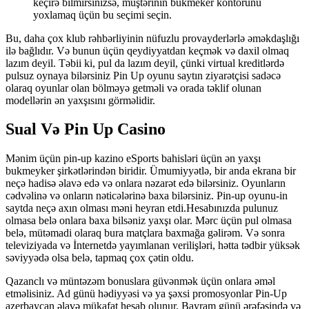
keçirə bilmirsinizsə, müştərinin bukmeker kontorunu
yoxlamaq üçün bu seçimi seçin.
Bu, daha çox klub rəhbərliyinin nüfuzlu provayderlərlə əməkdaşlığı
ilə bağlıdır. Və bunun üçün qeydiyyatdan keçmək və daxil olmaq
lazım deyil. Təbii ki, pul da lazım deyil, çünki virtual kreditlərdə
pulsuz oynaya bilərsiniz Pin Up oyunu saytın ziyarətçisi sadəcə
olaraq oyunlar olan bölməyə getməli və orada təklif olunan
modellərin ən yaxşısını görməlidir.
Sual Və Pin Up Casino
Mənim üçün pin-up kazino eSports bahisləri üçün ən yaxşı
bukmeyker şirkətlərindən biridir. Ümumiyyətlə, bir anda ekrana bir
neçə hadisə əlavə edə və onlara nəzarət edə bilərsiniz. Oyunların
cədvəlinə və onların nəticələrinə baxa bilərsiniz. Pin-up oyunu-in
saytda neçə axın olması məni heyran etdi.Hesabınızda pulunuz
olmasa belə onlara baxa bilsəniz yaxşı olar. Mərc üçün pul olmasa
belə, mütəmadi olaraq bura matçlara baxmağa gəlirəm. Və sonra
televiziyada və İnternetdə yayımlanan verilişləri, hətta tədbir yüksək
səviyyədə olsa belə, tapmaq çox çətin oldu.
Qazanclı və müntəzəm bonuslara güvənmək üçün onlara əməl
etməlisiniz. Ad günü hədiyyəsi və ya şəxsi promosyonlar Pin-Up
azerbaycan əlavə mükafat hesab olunur. Bayram günü ərəfəsində və