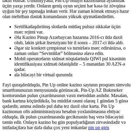
təklif edirlər. Ümumiyyətlə, Pin-Up onlayn kazinolarda əylənmək
üçün yaxşı yerdir. Onların geniş oyun seçimi hər kəsə öz zövqünə
uyğun bir şey tapmağa imkan verir. Hər zaman kömək etməyə hazır
olan mehriban dəstək komandasını yüksək qiymətləndirdim.
Sertifikatlaşdırılmış slotlarda mütləq pulsuz sikkələr üçün
mərc rejimi var.
Əla Kazino Pinup Azərbaycan bazarına 2016-cı ildə daxil
olub, lakin şirkət lisenziyanı bir il sonra – 2017-ci ildə alıb.
Əgər siz konkret çempionat və turnirlərə mərc edirsinizsə, o
zaman onları “Sevimlilər” bölməsinə əlavə edin.
Mobil operatorların xidmət nöqtələrində QIWI pul kisəsinin
identifikasiyası xidməti ödənişlidir – 5 manatdan 30 AZN-ə
qədər.
ala biləcəyi bir virtual qurumda
Fayl quraşdırıldıqda, Pin Up online kazino saytının proqram simvolu
smartfonunuzun menyusunda görünəcək. Pin-Up AZ Bukmeker
kontorundan pulun çıxarılmasının vaxtı metoddan asılıdır. Məsələn,
bank kartına köçürdükdə, bu müddət rəsmi olaraq 1 gündən 5 günə
qədərdir, amma əslində pul daha tez daxil olur karta. Pin Up
kazinonun ofis administrasiyası hesabın yoxlanılmasına ehtiyac
olduqda, ilk pulun çıxarılmasında gecikmənin baş verə biləcəyini
təmin edir. Onlayn kazino bu gün populyarlığının zirvəsindədir və
istifadəçilərə hər dəfə daha çox yeni imkanlar
pin up giris