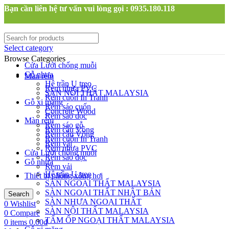
Bạn cần liên hệ tư vấn vui lòng gọi : 0935.180.118
Select category
Browse Categories
Cửa Lưới chống muỗi
Gỗ nhựa
Màn rèm
Hệ trần U treo
Rèm nhựa PVC
SÀN NỘI THẤT MALAYSIA
Rèm cuốn In Tranh
Gỗ xi măng
Rèm sáo cuốn
Concrete Wood
Rèm sáo dọc
Màn rèm
Rèm sáo gỗ
Rèm cầu Vồng
Rèm cầu Vồng
Rèm cuốn In Tranh
Rèm vải
Rèm nhựa PVC
Cửa Lưới chống muỗi
Rèm sáo dọc
Gỗ nhựa
Rèm vải
Hệ trần U treo
Thiết bị phòng xông hơi
SÀN NGOẠI THẤT MALAYSIA
SÀN NGOẠI THẤT NHẬT BẢN
Search
SÀN NHỰA NGOẠI THẤT
0
Wishlist
SÀN NỘI THẤT MALAYSIA
0
Compare
TẤM ỐP NGOẠI THẤT MALAYSIA
0
items
0.00
₫