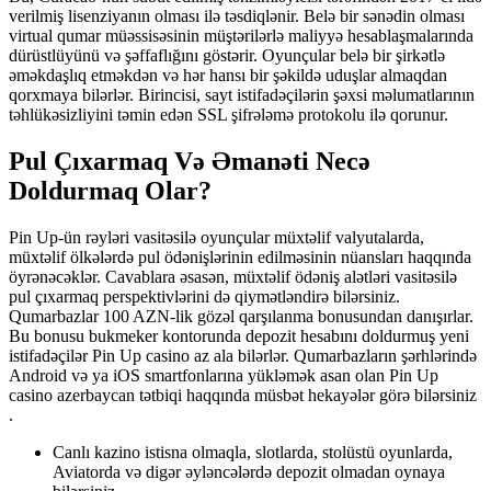
verilmiş lisenziyanın olması ilə təsdiqlənir. Belə bir sənədin olması
virtual qumar müəssisəsinin müştərilərlə maliyyə hesablaşmalarında
dürüstlüyünü və şəffaflığını göstərir. Oyunçular belə bir şirkətlə
əməkdaşlıq etməkdən və hər hansı bir şəkildə uduşlar almaqdan
qorxmaya bilərlər. Birincisi, sayt istifadəçilərin şəxsi məlumatlarının
təhlükəsizliyini təmin edən SSL şifrələmə protokolu ilə qorunur.
Pul Çıxarmaq Və Əmanəti Necə
Doldurmaq Olar?
Pin Up-ün rəyləri vasitəsilə oyunçular müxtəlif valyutalarda,
müxtəlif ölkələrdə pul ödənişlərinin edilməsinin nüansları haqqında
öyrənəcəklər. Cavablara əsasən, müxtəlif ödəniş alətləri vasitəsilə
pul çıxarmaq perspektivlərini də qiymətləndirə bilərsiniz.
Qumarbazlar 100 AZN-lik gözəl qarşılanma bonusundan danışırlar.
Bu bonusu bukmeker kontorunda depozit hesabını doldurmuş yeni
istifadəçilər Pin Up casino az ala bilərlər. Qumarbazların şərhlərində
Android və ya iOS smartfonlarına yükləmək asan olan Pin Up
casino azerbaycan tətbiqi haqqında müsbət hekayələr görə bilərsiniz
.
Canlı kazino istisna olmaqla, slotlarda, stolüstü oyunlarda,
Aviatorda və digər əyləncələrdə depozit olmadan oynaya