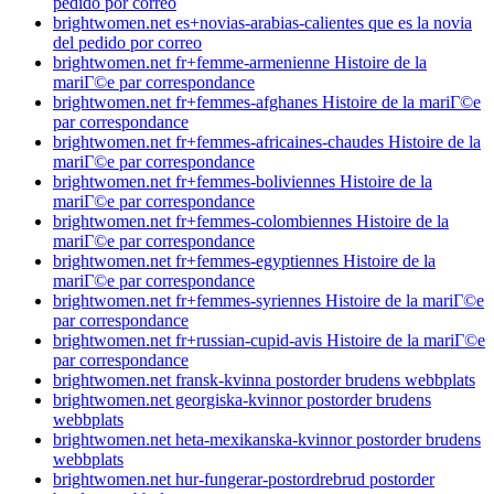
pedido por correo
brightwomen.net es+novias-arabias-calientes que es la novia
del pedido por correo
brightwomen.net fr+femme-armenienne Histoire de la
mariГ©e par correspondance
brightwomen.net fr+femmes-afghanes Histoire de la mariГ©e
par correspondance
brightwomen.net fr+femmes-africaines-chaudes Histoire de la
mariГ©e par correspondance
brightwomen.net fr+femmes-boliviennes Histoire de la
mariГ©e par correspondance
brightwomen.net fr+femmes-colombiennes Histoire de la
mariГ©e par correspondance
brightwomen.net fr+femmes-egyptiennes Histoire de la
mariГ©e par correspondance
brightwomen.net fr+femmes-syriennes Histoire de la mariГ©e
par correspondance
brightwomen.net fr+russian-cupid-avis Histoire de la mariГ©e
par correspondance
brightwomen.net fransk-kvinna postorder brudens webbplats
brightwomen.net georgiska-kvinnor postorder brudens
webbplats
brightwomen.net heta-mexikanska-kvinnor postorder brudens
webbplats
brightwomen.net hur-fungerar-postordrebrud postorder