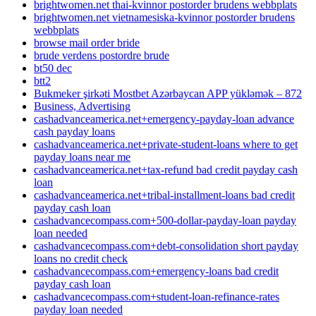
brightwomen.net thai-kvinnor postorder brudens webbplats
brightwomen.net vietnamesiska-kvinnor postorder brudens
webbplats
browse mail order bride
brude verdens postordre brude
bt50 dec
btt2
Bukmeker şirkəti Mostbet Azərbaycan APP yükləmək – 872
Business, Advertising
cashadvanceamerica.net+emergency-payday-loan advance
cash payday loans
cashadvanceamerica.net+private-student-loans where to get
payday loans near me
cashadvanceamerica.net+tax-refund bad credit payday cash
loan
cashadvanceamerica.net+tribal-installment-loans bad credit
payday cash loan
cashadvancecompass.com+500-dollar-payday-loan payday
loan needed
cashadvancecompass.com+debt-consolidation short payday
loans no credit check
cashadvancecompass.com+emergency-loans bad credit
payday cash loan
cashadvancecompass.com+student-loan-refinance-rates
payday loan needed