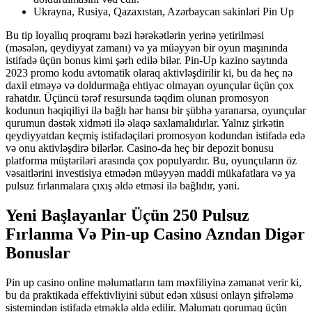
Ukrayna, Rusiya, Qazaxıstan, Azərbaycan sakinləri Pin Up
Bu tip loyallıq proqramı bəzi hərəkətlərin yerinə yetirilməsi
(məsələn, qeydiyyat zamanı) və ya müəyyən bir oyun maşınında
istifadə üçün bonus kimi şərh edilə bilər. Pin-Up kazino saytında
2023 promo kodu avtomatik olaraq aktivləşdirilir ki, bu da heç nə
daxil etməyə və doldurmağa ehtiyac olmayan oyunçular üçün çox
rahatdır. Üçüncü tərəf resursunda təqdim olunan promosyon
kodunun həqiqiliyi ilə bağlı hər hansı bir şübhə yaranarsa, oyunçular
qurumun dəstək xidməti ilə əlaqə saxlamalıdırlar. Yalnız şirkətin
qeydiyyatdan keçmiş istifadəçiləri promosyon kodundan istifadə edə
və onu aktivləşdirə bilərlər. Casino-da heç bir depozit bonusu
platforma müştəriləri arasında çox populyardır. Bu, oyunçuların öz
vəsaitlərini investisiya etmədən müəyyən maddi mükafatlara və ya
pulsuz fırlanmalara çıxış əldə etməsi ilə bağlıdır, yəni.
Yeni Başlayanlar Üçün 250 Pulsuz
Fırlanma Və Pin-up Casino Azndan Digər
Bonuslar
Pin up casino online məlumatların tam məxfiliyinə zəmanət verir ki,
bu da praktikada effektivliyini sübut edən xüsusi onlayn şifrələmə
sistemindən istifadə etməklə əldə edilir. Məlumatı qorumaq üçün