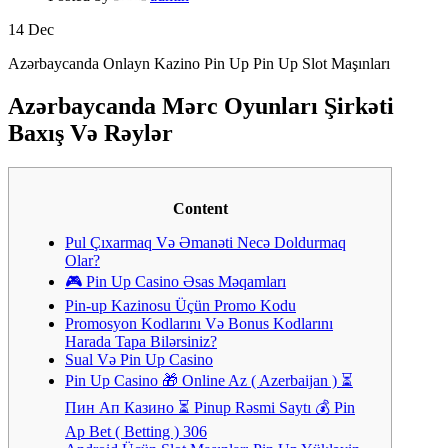
14
Dec
Azərbaycanda Onlayn Kazino Pin Up Pin Up Slot Maşınları
Azərbaycanda Mərc Oyunları Şirkəti
Baxış Və Rəylər
Content
Pul Çıxarmaq Və Əmanəti Necə Doldurmaq
Olar?
🎮 Pin Up Casino Əsas Məqamları
Pin-up Kazinosu Üçün Promo Kodu
Promosyon Kodlarını Və Bonus Kodlarını
Harada Tapa Bilərsiniz?
Sual Və Pin Up Casino
Pin Up Casino 🎁 Online Az ( Azerbaijan ) ⏳
Пин Ап Казино ⏳ Pinup Rəsmi Saytı 💰 Pin
Ap Bet ( Betting ) 306