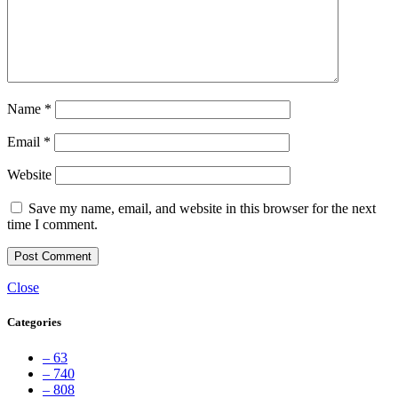
Name
*
Email
*
Website
Save my name, email, and website in this browser for the next
time I comment.
Close
Categories
– 63
– 740
– 808