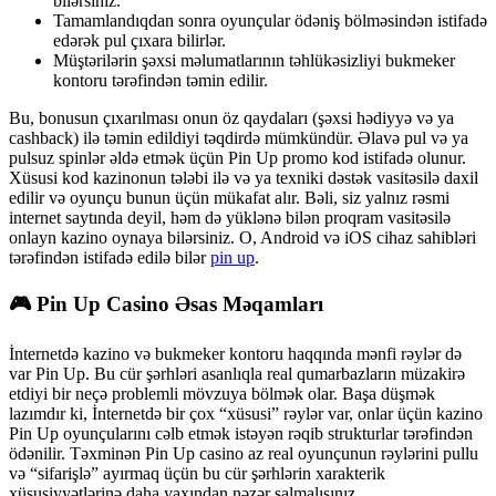
bilərsiniz.
Tamamlandıqdan sonra oyunçular ödəniş bölməsindən istifadə
edərək pul çıxara bilirlər.
Müştərilərin şəxsi məlumatlarının təhlükəsizliyi bukmeker
kontoru tərəfindən təmin edilir.
Bu, bonusun çıxarılması onun öz qaydaları (şəxsi hədiyyə və ya
cashback) ilə təmin edildiyi təqdirdə mümkündür. Əlavə pul və ya
pulsuz spinlər əldə etmək üçün Pin Up promo kod istifadə olunur.
Xüsusi kod kazinonun tələbi ilə və ya texniki dəstək vasitəsilə daxil
edilir və oyunçu bunun üçün mükafat alır. Bəli, siz yalnız rəsmi
internet saytında deyil, həm də yüklənə bilən proqram vasitəsilə
onlayn kazino oynaya bilərsiniz. O, Android və iOS cihaz sahibləri
tərəfindən istifadə edilə bilər
pin up
.
🎮 Pin Up Casino Əsas Məqamları
İnternetdə kazino və bukmeker kontoru haqqında mənfi rəylər də
var Pin Up. Bu cür şərhləri asanlıqla real qumarbazların müzakirə
etdiyi bir neçə problemli mövzuya bölmək olar. Başa düşmək
lazımdır ki, İnternetdə bir çox “xüsusi” rəylər var, onlar üçün kazino
Pin Up oyunçularını cəlb etmək istəyən rəqib strukturlar tərəfindən
ödənilir. Təxminən Pin Up casino az real oyunçunun rəylərini pullu
və “sifarişlə” ayırmaq üçün bu cür şərhlərin xarakterik
xüsusiyyətlərinə daha yaxından nəzər salmalısınız.