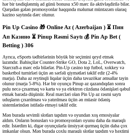
hər bir təsdiqlənmiş ad günü bonusu x50 mərc ilə aktivləşdirilə bilər.
Qarşıdan gələn promosyonlar haqqında məlumat müntəzəm olaraq
kazino saytında dərc olunur.
Pin Up Casino 🎁 Online Az ( Azerbaijan ) ⏳ Пин
Ап Казино ⏳ Pinup Rəsmi Saytı 💰 Pin Ap Bet (
Betting ) 306
Ayrıca, eSports tədbirlərinin böyük bir seçimini qeyd etmək
lazımdır. Bahisçilər Counter-Strike GO, Dota 2, LoL, Overwatch,
Starcraft-a mərc edə bilərlər. Pin-Up casino top futbol, ​​xokkey və
basketbol turnirləri üçün ən sərfəli qiymətləri təklif edir (2-4%
marja). Daha az reytinqli liqalar üçün daha təvazökar əmsallar təyin
olunur (marja 5-8%). Hər bir oyunçu Pinup az qazandıqdan sonra
pulu necə çıxarmaq və karta və ya elektron cüzdana ödənişləri qəbul
etmək barədə düşünür. Real mərcləri olan Pin Up az rəsmi saytı
uduşların çıxarılması və yatırılması üçün ən müasir ödəniş
sistemlərindən istifadə etməyi təklif edir.
Mən burada sevimli slotları tapdım və oyundan xoş emosiyalar
aldım. Onların bonusları və promosyonları oyunu daha da maraqlı
edir. İstərdim ki, digər oyunçularla ünsiyyət qurmaq üçün daha çox
imkanlar olsun. Mən burada çoxlu maraqlı slotlar tapdım və bəxtimi