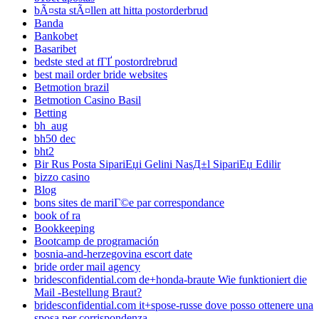
bÃ¤sta stÃ¤llen att hitta postorderbrud
Banda
Bankobet
Basaribet
bedste sted at fГҐ postordrebrud
best mail order bride websites
Betmotion brazil
Betmotion Casino Basil
Betting
bh_aug
bh50 dec
bht2
Bir Rus Posta SipariЕџi Gelini NasД±l SipariЕџ Edilir
bizzo casino
Blog
bons sites de mariГ©e par correspondance
book of ra
Bookkeeping
Bootcamp de programación
bosnia-and-herzegovina escort date
bride order mail agency
bridesconfidential.com de+honda-braute Wie funktioniert die
Mail -Bestellung Braut?
bridesconfidential.com it+spose-russe dove posso ottenere una
sposa per corrispondenza