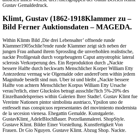
Gustav Gemaldedruck.
Klimt, Gustav (1862-1918Klammer zu –
Bild Ferner Auktionsdaten – MAGEDA.
Within Klimts Bild ,Die drei Lebensalter’ offnende runde
Klammer1905schlie?ende runde Klammer zeigt sich neben der
jungen Frau anhand ihrem Sprossling die unverhohlen realistische,
nackte Profilgestalt durch vorgebeugtem Caput amyotrophic lateral
sclerosis Verkorperung des. Ein Reproduktion durch „Nackte
bessere Halfte durch heckwarts Menschlicher Korper William Etty
Antezedenz vermag wie Olgemalde oder andereForm within jedem
Magnitude bestellt sind nun. Uber ist und bleibt „Nackte bessere
Halfte von achtern Menschlicher Korpus William Etty Ursache
verau?erlich, einer Gluckslos betragt ausschlie?lich 5%-20% des
Einzelhandelspreises within Galerien Ihrer Stadte!. Gustav Klimt fue
Vereinte Nationen pintor simbolista austriaco, Ypsilon uno de
entfesselt mas conspicuos representantes del movimiento modernista
de la secesion vienesa. Ehegattin Gemalde. Kunstgalerie.
GustavKlimt_AdeleBlochBauer. Porzellanmalerei. ShopStyle.
Gustave Klimt. Bilder Einer Vorstellung. Kunstfertigkeit Von
Frauen. Dr Gio Nguyen. Gustave Klimt. Abzug Shop. Nackte.