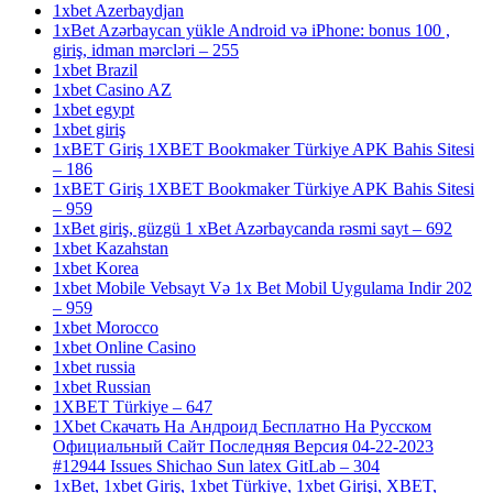
1xbet Azerbaydjan
1xBet Azərbaycan yükle Android və iPhone: bonus 100 ,
giriş, idman mərcləri – 255
1xbet Brazil
1xbet Casino AZ
1xbet egypt
1xbet giriş
1xBET Giriş 1XBET Bookmaker Türkiye APK Bahis Sitesi
– 186
1xBET Giriş 1XBET Bookmaker Türkiye APK Bahis Sitesi
– 959
1xBet giriş, güzgü 1 xBet Azərbaycanda rəsmi sayt – 692
1xbet Kazahstan
1xbet Korea
1xbet Mobile Vebsayt Və 1x Bet Mobil Uygulama Indir 202
– 959
1xbet Morocco
1xbet Online Casino
1xbet russia
1xbet Russian
1XBET Türkiye – 647
1Xbet Скачать На Андроид Бесплатно На Русском
Официальный Сайт Последняя Версия 04-22-2023
#12944 Issues Shichao Sun latex GitLab – 304
1xBet, 1xbet Giriş, 1xbet Türkiye, 1xbet Girişi, XBET,