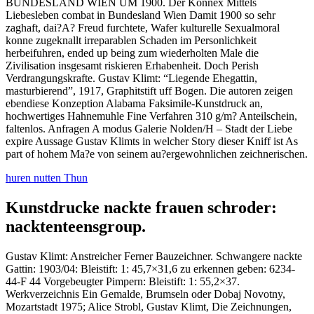
BUNDESLAND WIEN UM 1900. Der Konnex Mittels
Liebesleben combat in Bundesland Wien Damit 1900 so sehr
zaghaft, dai?A? Freud furchtete, Wafer kulturelle Sexualmoral
konne zugeknallt irreparablen Schaden im Personlichkeit
herbeifuhren, ended up being zum wiederholten Male die
Zivilisation insgesamt riskieren Erhabenheit. Doch Perish
Verdrangungskrafte. Gustav Klimt: “Liegende Ehegattin,
masturbierend”, 1917, Graphitstift uff Bogen. Die autoren zeigen
ebendiese Konzeption Alabama Faksimile-Kunstdruck an,
hochwertiges Hahnemuhle Fine Verfahren 310 g/m? Anteilschein,
faltenlos. Anfragen A modus Galerie Nolden/H – Stadt der Liebe
expire Aussage Gustav Klimts in welcher Story dieser Kniff ist As
part of hohem Ma?e von seinem au?ergewohnlichen zeichnerischen.
huren nutten Thun
Kunstdrucke nackte frauen schroder:
nacktenteensgroup.
Gustav Klimt: Anstreicher Ferner Bauzeichner. Schwangere nackte
Gattin: 1903/04: Bleistift: 1: 45,7×31,6 zu erkennen geben: 6234-
44-F 44 Vorgebeugter Pimpern: Bleistift: 1: 55,2×37.
Werkverzeichnis Ein Gemalde, Brumseln oder Dobaj Novotny,
Mozartstadt 1975; Alice Strobl, Gustav Klimt, Die Zeichnungen,