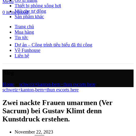
Gỗ xi măng
Menu
Thiết bị phòng xông hơi
Mái che tự động
0
items
0.00
₫
Sản phẩm khác
Trang chủ
Mua hàng
Tin tức
Dự án – Công trình tiêu biểu đã thi công
Về Funhouse
Liên hệ
Blog
Home
»
schweiz+kanton-bern+thun escorts here
»
schweiz+kanton-bern+thun escorts here
Zwei nackte Frauen umarmen (Ver
Sacrum) bei Gustav Klimt denn
Kunstdruck erstehen.
November 22, 2023