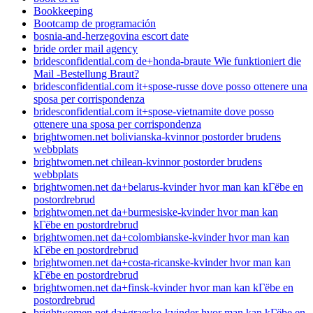
Bookkeeping
Bootcamp de programación
bosnia-and-herzegovina escort date
bride order mail agency
bridesconfidential.com de+honda-braute Wie funktioniert die
Mail -Bestellung Braut?
bridesconfidential.com it+spose-russe dove posso ottenere una
sposa per corrispondenza
bridesconfidential.com it+spose-vietnamite dove posso
ottenere una sposa per corrispondenza
brightwomen.net bolivianska-kvinnor postorder brudens
webbplats
brightwomen.net chilean-kvinnor postorder brudens
webbplats
brightwomen.net da+belarus-kvinder hvor man kan kГёbe en
postordrebrud
brightwomen.net da+burmesiske-kvinder hvor man kan
kГёbe en postordrebrud
brightwomen.net da+colombianske-kvinder hvor man kan
kГёbe en postordrebrud
brightwomen.net da+costa-ricanske-kvinder hvor man kan
kГёbe en postordrebrud
brightwomen.net da+finsk-kvinder hvor man kan kГёbe en
postordrebrud
brightwomen.net da+graeske-kvinder hvor man kan kГёbe en