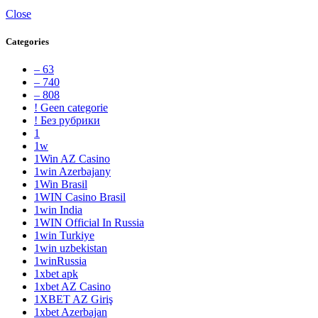
Close
Categories
– 63
– 740
– 808
! Geen categorie
! Без рубрики
1
1w
1Win AZ Casino
1win Azerbajany
1Win Brasil
1WIN Casino Brasil
1win India
1WIN Official In Russia
1win Turkiye
1win uzbekistan
1winRussia
1xbet apk
1xbet AZ Casino
1XBET AZ Giriş
1xbet Azerbajan