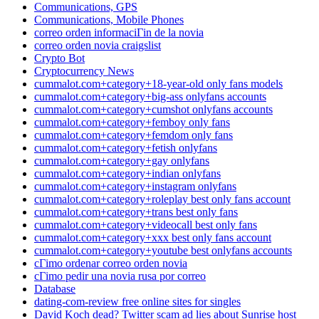
Communications, GPS
Communications, Mobile Phones
correo orden informaciГіn de la novia
correo orden novia craigslist
Crypto Bot
Cryptocurrency News
cummalot.com+category+18-year-old only fans models
cummalot.com+category+big-ass onlyfans accounts
cummalot.com+category+cumshot onlyfans accounts
cummalot.com+category+femboy only fans
cummalot.com+category+femdom only fans
cummalot.com+category+fetish onlyfans
cummalot.com+category+gay onlyfans
cummalot.com+category+indian onlyfans
cummalot.com+category+instagram onlyfans
cummalot.com+category+roleplay best only fans account
cummalot.com+category+trans best only fans
cummalot.com+category+videocall best only fans
cummalot.com+category+xxx best only fans account
cummalot.com+category+youtube best onlyfans accounts
cГіmo ordenar correo orden novia
cГіmo pedir una novia rusa por correo
Database
dating-com-review free online sites for singles
David Koch dead? Twitter scam ad lies about Sunrise host