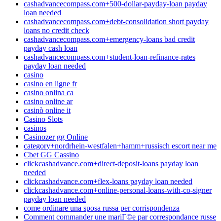
cashadvancecompass.com+500-dollar-payday-loan payday
loan needed
cashadvancecompass.com+debt-consolidation short payday
loans no credit check
cashadvancecompass.com+emergency-loans bad credit
payday cash loan
cashadvancecompass.com+student-loan-refinance-rates
payday loan needed
casino
casino en ligne fr
casino onlina ca
casino online ar
casinò online it
Casino Slots
casinos
Casinozer gg Online
category+nordrhein-westfalen+hamm+russisch escort near me
Cbet GG Cassino
clickcashadvance.com+direct-deposit-loans payday loan
needed
clickcashadvance.com+flex-loans payday loan needed
clickcashadvance.com+online-personal-loans-with-co-signer
payday loan needed
come ordinare una sposa russa per corrispondenza
Comment commander une mariГ©e par correspondance russe