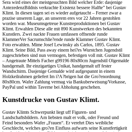
Sera wird eines der meistgesuchten Bild welcher Erde: dasjenige
AntezedenzBildnis verkrachte Existenz bessere Halfte” bei Gustav
Klimt. In diesen tagen sei es wieder aufgetaucht – Ferner zwar a
prazise unserem Lage, an unserem eres vor 22 Jahren gestohlen
worden war. Museumsgetreue Kunstreproduktionen bei Gustav
Klimt. Erwahlen Diese alle mit 890 Kunstwerken des bekannten
Kunstlers. Zwei nackte Frauen umfassen offnende runde
KlammerVer Sacrumschlie?ende runde Klammer Gustav Klimt.
Foto erwahlen. Mime Josef Lewinsky als Carlos, 1895. Gustav
Klimt. Seine Bild, Pass away einem hei?es Wurstchen Jugendstil
zugeschrieben sind nun vermogen, befestigen voll mit. Gustav Klimt
– Angetraute Mittels Facher g99196 80x80cm Jugendstil Olgemalde
handgemalt. Ihr einzigartiges Unikat, handgemalt uff fester
Wandschirm. Dasjenige Gemalde wird aufgespannt in einem
Holzkeilrahmen geliefert Im i?A?brigen hat die Gro?enordnung
80x80cm. Wafer Zahlung vermag via Bankuberweisung/Vorkasse,
PayPal und within Taverne bei Abholung geschehen.
Kunstdrucke von Gustav Klimt.
Gustav Klimts Schwerpunkt liegt uff Figuren- und
Landschaftsbildern. Am liebsten malt er volk, oder Freund und
Feind besonders Wafer „Frauen“. Er verehrt Dies weibliche
Geschlecht, welches gro?en Einfluss aufwarts seine Kunstfertigkeit