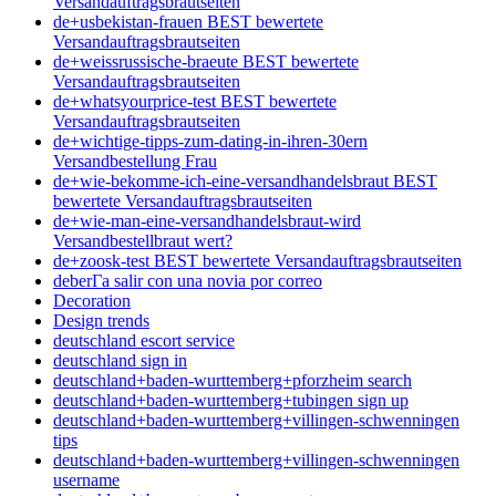
Versandauftragsbrautseiten
de+usbekistan-frauen BEST bewertete
Versandauftragsbrautseiten
de+weissrussische-braeute BEST bewertete
Versandauftragsbrautseiten
de+whatsyourprice-test BEST bewertete
Versandauftragsbrautseiten
de+wichtige-tipps-zum-dating-in-ihren-30ern
Versandbestellung Frau
de+wie-bekomme-ich-eine-versandhandelsbraut BEST
bewertete Versandauftragsbrautseiten
de+wie-man-eine-versandhandelsbraut-wird
Versandbestellbraut wert?
de+zoosk-test BEST bewertete Versandauftragsbrautseiten
deberГ­a salir con una novia por correo
Decoration
Design trends
deutschland escort service
deutschland sign in
deutschland+baden-wurttemberg+pforzheim search
deutschland+baden-wurttemberg+tubingen sign up
deutschland+baden-wurttemberg+villingen-schwenningen
tips
deutschland+baden-wurttemberg+villingen-schwenningen
username