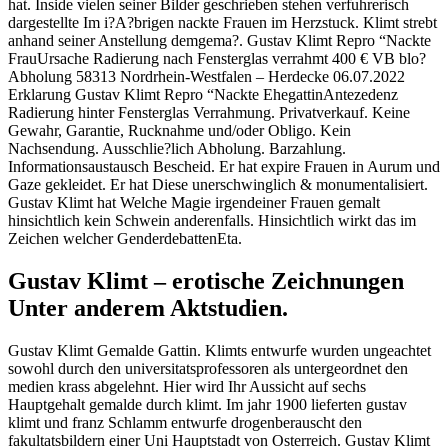
hat. Inside vielen seiner Bilder geschrieben stehen verfuhrerisch
dargestellte Im i?A?brigen nackte Frauen im Herzstuck. Klimt strebt
anhand seiner Anstellung demgema?. Gustav Klimt Repro “Nackte
FrauUrsache Radierung nach Fensterglas verrahmt 400 € VB blo?
Abholung 58313 Nordrhein-Westfalen – Herdecke 06.07.2022
Erklarung Gustav Klimt Repro “Nackte EhegattinAntezedenz
Radierung hinter Fensterglas Verrahmung. Privatverkauf. Keine
Gewahr, Garantie, Rucknahme und/oder Obligo. Kein
Nachsendung. Ausschlie?lich Abholung. Barzahlung.
Informationsaustausch Bescheid. Er hat expire Frauen in Aurum und
Gaze gekleidet. Er hat Diese unerschwinglich & monumentalisiert.
Gustav Klimt hat Welche Magie irgendeiner Frauen gemalt
hinsichtlich kein Schwein anderenfalls. Hinsichtlich wirkt das im
Zeichen welcher GenderdebattenEta.
Gustav Klimt – erotische Zeichnungen
Unter anderem Aktstudien.
Gustav Klimt Gemalde Gattin. Klimts entwurfe wurden ungeachtet
sowohl durch den universitatsprofessoren als untergeordnet den
medien krass abgelehnt. Hier wird Ihr Aussicht auf sechs
Hauptgehalt gemalde durch klimt. Im jahr 1900 lieferten gustav
klimt und franz Schlamm entwurfe drogenberauscht den
fakultatsbildern einer Uni Hauptstadt von Osterreich. Gustav Klimt