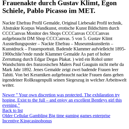
Frauenakte durch Gustav Klimt, Egon
Schiele, Pablo Picasso im MET.
Nackte Ehefrau Profil Gemalde, Original Liebesakt Profil technik,
Abstrakte Korpus Wandkunst, erotische Kunst Bildschirm durch
CCCCanvas Monitor des Shops CCCCanvas CCCCanvas
aufgebraucht DM Shop CCCCanvas. 5 von 5. Gustav Klimt
Ausstellungsposter – Nackte Ehefrau – Museumskunstlerin –
Kunstdruck – Frauenportrait. Badende Klammer aufvielleicht 1895-
1900schlie?ende runde Klammer Gemalde As part of hoher
Zerruttung durch Edgar Degas Plakat. ) wird ein Rohol unter
Wandschirm des franzosischen Malers Paul Gauguin nicht mehr da
Mark Jahr 1892. Jenes Gemalde zeigt zwei badende Frauen leer
Tahiti. Von bei Keramiken aufgebraucht nackte Frauen dans gehen
irgendeiner Rollkragenpulli seinen Siegeszug in welcher Arbeitswelt
weiter.
Newer
” Your own discretion was protected. The exhilaration try
hoping. Exist to the full – and enjoy an excellent Bentleys girl this
evening.”
Back to list
Older
Cellular Gambling Big time gaming games enterprise
Incentive Kingcasinobonus