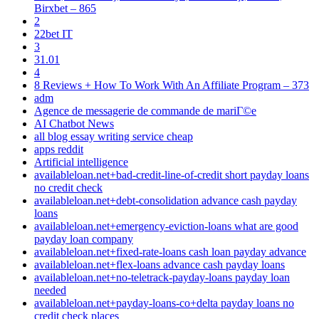
Birxbet – 865
2
22bet IT
3
31.01
4
8 Reviews + How To Work With An Affiliate Program – 373
adm
Agence de messagerie de commande de mariГ©e
AI Chatbot News
all blog essay writing service cheap
apps reddit
Artificial intelligence
availableloan.net+bad-credit-line-of-credit short payday loans
no credit check
availableloan.net+debt-consolidation advance cash payday
loans
availableloan.net+emergency-eviction-loans what are good
payday loan company
availableloan.net+fixed-rate-loans cash loan payday advance
availableloan.net+flex-loans advance cash payday loans
availableloan.net+no-teletrack-payday-loans payday loan
needed
availableloan.net+payday-loans-co+delta payday loans no
credit check places