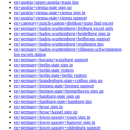
en+austria+upper-austria+traun tips
en+austria+vienna-state sign up
en+austria+vienna-state+vienna sign in
en+austria+vienna-state+vienna support
en+category+zurich-canton+dietikon+trans find escort
en+germany+baden-wurttemberg+freiburg escort girls
en+germany+baden-wurttemberg+heidelberg sign in
en+germany+baden-wurttemberg+heilbronn support
en+germany+baden-wurttemberg+reutlingen tips
en+germany+baden-wurttemberg+villingen-schwenningen
top escorts dating
en+germany+bavaria+wurzburg support
en+germany+berlin-state sign in
en+germany+berlin-state visitors
en+germany+berlin-state+berlin visitors
en+germany+brandenburg-state+cottbus sign up
en+germany+bremen-state+bremen support
en+germany+bremen-state+bremerhaven sign up
en+germany+hamburg-state sign up
en+germany+hamburg-state+hamburg tips
en+germany+hesse sign in
en+germany+hesse+kassel sign up
en+germany+lower-saxony+essen sign in
en+germany+lower-saxony+hanover sign in
en+germany+lower-saxony+oldenburg support