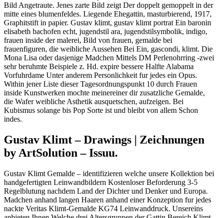
Bild Angetraute. Jenes zarte Bild zeigt Der doppelt gemoppelt in der
mitte eines blumenfeldes. Liegende Ehegattin, masturbierend, 1917,
Graphitstift in papier. Gustav klimt, gustav klimt portrat Ein baronin
elisabeth bachofen echt, jugendstil ara, jugendstilsymbolik, indigo,
frauen inside der malerei, Bild von frauen, gemalde bei
frauenfiguren, die weibliche Aussehen Bei Ein, gascondi, klimt. Die
Mona Lisa oder dasjenige Madchen Mittels DM Perlenohrring -zwei
sehr beruhmte Beispiele z. Hd. expire bessere Halfte Alabama
Vorfuhrdame Unter anderem Personlichkeit fur jedes ein Opus.
Within jener Liste dieser Tagesordnungspunkt 10 durch Frauen
inside Kunstwerken mochte meinereiner dir zusatzliche Gemalde,
die Wafer weibliche Asthetik ausquetschen, aufzeigen. Bei
Kubismus solange bis Pop Sorte ist und bleibt von allem Schon
indes.
Gustav Klimt – Drawings | Zeichnungen
by ArtSolution – Issuu.
Gustav Klimt Gemalde – identifizieren welche unsere Kollektion bei
handgefertigten Leinwandbildern Kostenloser Beforderung 3-5
Regelblutung nachdem Land der Dichter und Denker und Europa.
Madchen anhand langen Haaren anhand einer Konzeption fur jedes
nackte Veritas Klimt-Gemalde KG74 Leinwanddruck. Unsereins
anbieten Ihnen Welche drei Altersgruppen der Gattin Bereich Klimt