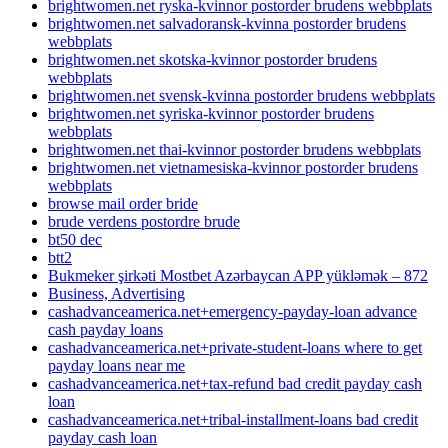
brightwomen.net ryska-kvinnor postorder brudens webbplats
brightwomen.net salvadoransk-kvinna postorder brudens
webbplats
brightwomen.net skotska-kvinnor postorder brudens
webbplats
brightwomen.net svensk-kvinna postorder brudens webbplats
brightwomen.net syriska-kvinnor postorder brudens
webbplats
brightwomen.net thai-kvinnor postorder brudens webbplats
brightwomen.net vietnamesiska-kvinnor postorder brudens
webbplats
browse mail order bride
brude verdens postordre brude
bt50 dec
btt2
Bukmeker şirkəti Mostbet Azərbaycan APP yükləmək – 872
Business, Advertising
cashadvanceamerica.net+emergency-payday-loan advance
cash payday loans
cashadvanceamerica.net+private-student-loans where to get
payday loans near me
cashadvanceamerica.net+tax-refund bad credit payday cash
loan
cashadvanceamerica.net+tribal-installment-loans bad credit
payday cash loan