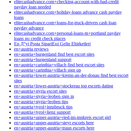
elitecashadvance.com+checking-account-with-bad-credit
payday loan needed
elitecashadvance.com+holiday-loans advance cash payday
loans
elitecashadvance.com+loans-for-truck-drivers cash loan
payday advance
elitecashadvance.com+personal-loans-tn+portland payday
loans no credit check places
En Д°yi Posta SipariЕџi Gelin Ећirketleri
en+austria reviews
en+austria+burgenland find best escort sites
en+austria+burgenland support
en+austria+carinthia+villach find best escort sites
en+austria+carinthia+villach sign up
en+austria+lower-austria+krems-an-der-donau find best escort
sites
en+austria+lower-austria+stockerau top escorts dating
en+austria+styria escort sites
en+austria+styria+leoben sign in
en+austria+styria+leoben tips
en+austria+tyrol+innsbruck tips
en+austria+tyrol+lienz support
en+austria+upper-austria+ried-im-innkreis escort girl
en+austria+upper-austria+steyr escorts here
en+austria+upper-austria+traun escorts here