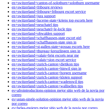
en+switzerland+canton-of-solothurn+solothurn username
en+switzerland+fribourg reviews
en+switzerland+fribourg+fribourg escort service
en+switzerland+jura support
en+switzerland+lucerne-state+kriens top escorts here
en+switzerland+neuchatel tips
en+switzerland+neuchatel+le-locle tips
en+switzerland+obwalden support
en+switzerland+schaffhausen-state escort girl
en+switzerland+schaffhausen-state sign in
en+switzerland+st-gallen-state+gossau escorts here
en+switzerland+thurgau+kreuzlingen sign in
en+switzerland+valais+brig escorts near me
en+switzerland+valais+sion escort service
en+switzerland+zurich-canton+dietikon tips
en+switzerland+zurich-canton+hinwil sign in
en+switzerland+zurich-canton+horgen username
en+switzerland+zurich-canton+kloten support
en+switzerland+zurich-canton+wadenswil tips
en+switzerland+zurich-canton+wallisellen tips
es+afrointroductions-opinion mejor sitio web de la novia por
correo
es+asian-single-solution-opinion mejor sitio web de la novia
por correo
es+belga-mujeres mejor sitio web de la novia por correo