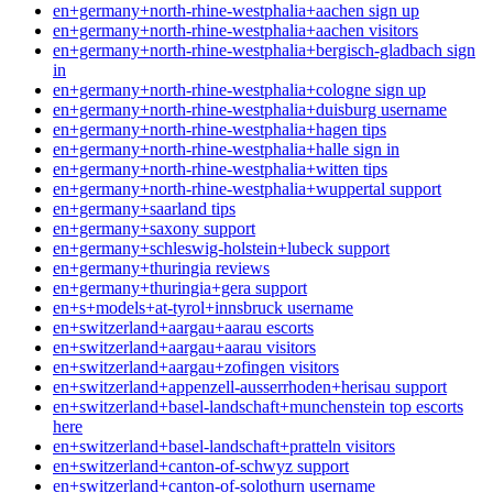
en+germany+north-rhine-westphalia+aachen sign up
en+germany+north-rhine-westphalia+aachen visitors
en+germany+north-rhine-westphalia+bergisch-gladbach sign
in
en+germany+north-rhine-westphalia+cologne sign up
en+germany+north-rhine-westphalia+duisburg username
en+germany+north-rhine-westphalia+hagen tips
en+germany+north-rhine-westphalia+halle sign in
en+germany+north-rhine-westphalia+witten tips
en+germany+north-rhine-westphalia+wuppertal support
en+germany+saarland tips
en+germany+saxony support
en+germany+schleswig-holstein+lubeck support
en+germany+thuringia reviews
en+germany+thuringia+gera support
en+s+models+at-tyrol+innsbruck username
en+switzerland+aargau+aarau escorts
en+switzerland+aargau+aarau visitors
en+switzerland+aargau+zofingen visitors
en+switzerland+appenzell-ausserrhoden+herisau support
en+switzerland+basel-landschaft+munchenstein top escorts
here
en+switzerland+basel-landschaft+pratteln visitors
en+switzerland+canton-of-schwyz support
en+switzerland+canton-of-solothurn username