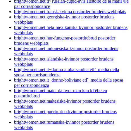
brightwomen.net fr+russian-cupid-avis Histoire de la mariГ©e
par correspondance
brightwomen.net fransk-kvinna postorder brudens webbplats
brightwomen.net georgiska-kvinnor postorder brudens
webbplats
brightwomen.net heta-mexikanska-kvinnor postorder brudens
webbplats
brightwomen.net hur-fungerar-postordrebrud postorder
brudens webbplats
brightwomen.net indonesiska-kvinnor postorder brudens
webbplats
brightwomen.net islandska-kvinnor postorder brudens
webbplats
brightwomen.net it+donna-araba-saudita etГ media della
sposa per corrispondenza
brightwomen.net it+donne-boliviane etГ media della sposa
per corrispondenza
brightwomen.net main_da hvor man kan kГёbe en
postordrebrud
brightwomen.net maltesiska-kvinnor postorder brudens
webbplats
brightwomen.net puerto-rico-kvinnor postorder brudens
webbplats
brightwomen.net rumanska-kvinnor postorder brudens
webbplats