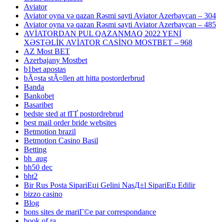
Aviator
Aviator oyna və qazan Rəsmi sayti Aviator Azerbaycan – 304
Aviator oyna və qazan Rəsmi sayti Aviator Azerbaycan – 485
AVİATORDAN PUL QAZANMAQ 2022 YENİ
XƏSTƏLİK AVİATOR CASİNO MOSTBET – 968
AZ Most BET
Azerbajany Mostbet
b1bet apostas
bÃ¤sta stÃ¤llen att hitta postorderbrud
Banda
Bankobet
Basaribet
bedste sted at fГҐ postordrebrud
best mail order bride websites
Betmotion brazil
Betmotion Casino Basil
Betting
bh_aug
bh50 dec
bht2
Bir Rus Posta SipariЕџi Gelini NasД±l SipariЕџ Edilir
bizzo casino
Blog
bons sites de mariГ©e par correspondance
book of ra