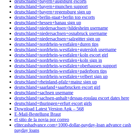
deutschland+bayern+augsburg escorts
deutschland+bayern+munchen support
deutschland+bayern+regensburg sign up
deutschland+berlin-staat+berlin top escorts
deutschland+hessen+hanau sign up
deutschland+niedersachsen+hildesheim username
deutschland+niedersachsen+osnabruck username
deutschland+niedersachsen+salzgitter sign up
deutschland+nordrhein-westfalen+duren tips
deutschland+nordrhein-westfalen+gutersloh username
deutschland+nordrhein-westfalen+koln escort girl
deutschland+nordrhein-westfalen+koln sign in
deutschland+nordrhein-westfalen+oberhausen support
deutschland+nordrhein-westfalen+paderborn tips
deutschland+nordrhein-westfalen+velbert sign up
deutschland+rheinland-pfalz+mainz sign up
deutschland+saarland+saarbrucken escort girl
deutschland+sachsen username
deutschland+sachsen-anhalt+dessau-rosslau escort dates here
deutschland+thuringen+erfurt escort girls
Download Latest Version Apk – 568
E-Mail-Bestellung Braut
el sitio de la novia por correo
elitecashadvance.com+1000-dollar-payday-loan advance cash
payday loans