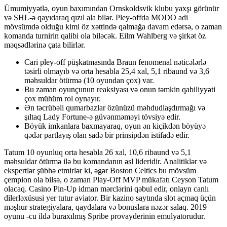
Ümumiyyətlə, oyun baxımından Ornskoldsvik klubu yaxşı görünür
və SHL-ə qayıdaraq qızıl ala bilər. Pley-offda MODO adi
mövsümdə olduğu kimi öz xəttində qalmağa davam edərsə, o zaman
komanda turnirin qalibi ola biləcək. Eilm Wahlberg və şirkət öz
məqsədlərinə çata bilirlər.
Cari pley-off püşkatmasında Braun fenomenal nəticələrlə
təsirli olmayıb və orta hesabla 25,4 xal, 5,1 ribaund və 3,6
məhsuldar ötürmə (10 oyundan çox) var.
Bu zaman oyunçunun reaksiyası və onun təmkin qabiliyyəti
çox mühüm rol oynayır.
Ən təcrübəli qumarbazlar özünüzü məhdudlaşdırmağı və
şıltaq Lady Fortune-ə güvənməməyi tövsiyə edir.
Böyük imkanlara baxmayaraq, oyun ən kiçikdən böyüyə
qədər partlayış olan sadə bir prinsipdən istifadə edir.
Tatum 10 oyunluq orta hesabla 26 xal, 10,6 ribaund və 5,1
məhsuldar ötürmə ilə bu komandanın əsl lideridir. Analitiklər və
ekspertlər şübhə etmirlər ki, əgər Boston Celtics bu mövsüm
çempion ola bilsə, o zaman Play-Off MVP mükafatı Ceyson Tatum
olacaq. Casino Pin-Up idman mərclərini qəbul edir, onlayn canlı
dilerləxüsusi yer tutur aviator. Bir kazino saytında slot açmaq üçün
məşhur strategiyalara, qaydalara və bonuslara nəzər salaq. 2019
oyunu -cu ildə buraxılmış Spribe provayderinin emulyatorudur.