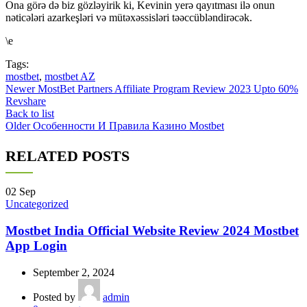
Ona görə də biz gözləyirik ki, Kevinin yerə qayıtması ilə onun
nəticələri azarkeşləri və mütəxəssisləri təəccübləndirəcək.
\e
Tags:
mostbet
,
mostbet AZ
Newer
MostBet Partners Affiliate Program Review 2023 Upto 60%
Revshare
Back to list
Older
Особенности И Правила Казино Mostbet
RELATED POSTS
02
Sep
Uncategorized
Mostbet India Official Website Review 2024 Mostbet
App Login
September 2, 2024
Posted by
admin