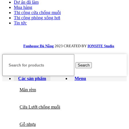
Dự án đã làm
Mua hàng
Thi công cửa chống muỗi
Thi công phòng xông hơi
Tin tức
Funhouse Đà Nẵng
2023 CREATED BY
IONSITE Studio
Search
Các sản phẩm
Menu
Màn rèm
Cửa Lưới chống muỗi
Gỗ nhựa