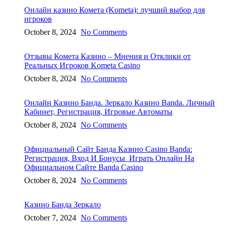
Онлайн казино Комета (Kometa): лучший выбор для
игроков
October 8, 2024
No Comments
Отзывы Комета Казино – Мнения и Отклики от
Реальных Игроков Kometa Casino
October 8, 2024
No Comments
Онлайн Казино Банда. Зеркало Казино Banda. Личный
Кабинет, Регистрация, Игровые Автоматы
October 8, 2024
No Comments
Официальный Сайт Банда Казино Casino Banda:
Регистрация, Вход И Бонусы ️ Играть Онлайн На
Официальном Сайте Banda Casino
October 8, 2024
No Comments
Казино Банда Зеркало
October 7, 2024
No Comments