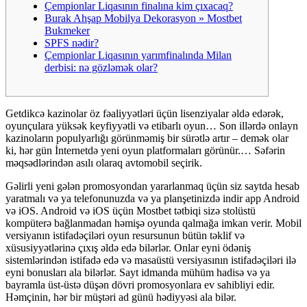
Çempionlar Liqasının finalına kim çıxacaq?
Burak Ahşap Mobilya Dekorasyon » Mostbet
Bukmeker
SPFS nədir?
Çempionlar Liqasının yarımfinalında Milan
derbisi: nə gözləmək olar?
Getdikcə kazinolar öz fəaliyyətləri üçün lisenziyalar əldə edərək,
oyunçulara yüksək keyfiyyətli və etibarlı oyun… Son illərdə onlayn
kazinoların populyarlığı görünməmiş bir sürətlə artır – demək olar
ki, hər gün İnternetdə yeni oyun platformaları görünür.… Səfərin
məqsədlərindən asılı olaraq avtomobil seçirik.
Gəlirli yeni gələn promosyondan yararlanmaq üçün siz saytda hesab
yaratmalı və ya telefonunuzda və ya planşetinizdə indir app Android
və iOS. Android və iOS üçün Mostbet tətbiqi sizə stolüstü
kompüterə bağlanmadan həmişə oyunda qalmağa imkan verir. Mobil
versiyanın istifadəçiləri oyun resursunun bütün təklif və
xüsusiyyətlərinə çıxış əldə edə bilərlər. Onlar eyni ödəniş
sistemlərindən istifadə edə və masaüstü versiyasının istifadəçiləri ilə
eyni bonusları ala bilərlər. Sayt idmanda mühüm hadisə və ya
bayramla üst-üstə düşən dövri promosyonlara ev sahibliyi edir.
Həmçinin, hər bir müştəri ad günü hədiyyəsi ala bilər.