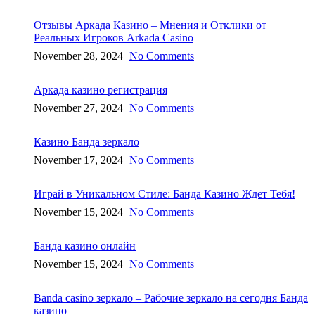
Отзывы Аркада Казино – Мнения и Отклики от
Реальных Игроков Arkada Casino
November 28, 2024
No Comments
Аркада казино регистрация
November 27, 2024
No Comments
Казино Банда зеркало
November 17, 2024
No Comments
Играй в Уникальном Стиле: Банда Казино Ждет Тебя!
November 15, 2024
No Comments
Банда казино онлайн
November 15, 2024
No Comments
Banda casino зеркало – Рабочие зеркало на сегодня Банда
казино