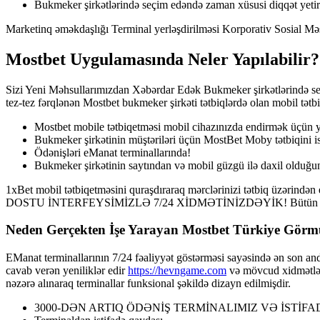
Bukmeker şirkətlərində seçim edəndə zaman xüsusi diqqət yetiril
Marketinq əməkdaşlığı Terminal yerləşdirilməsi Korporativ Sosial Məs
Mostbet Uygulamasında Neler Yapılabilir?
Sizi Yeni Məhsullarımızdan Xəbərdar Edək Bukmeker şirkətlərində seçi
tez-tez fərqlənən Mostbet bukmeker şirkəti tətbiqlərdə olan mobil tətbi
Mostbet mobile tətbiqetməsi mobil cihazınızda endirmək üçün ya
Bukmeker şirkətinin müştəriləri üçün MostBet Moby tətbiqini isti
Ödənişləri eManat terminallarında!
Bukmeker şirkətinin saytından və mobil güzgü ilə daxil olduğun
1xBet mobil tətbiqetməsini quraşdıraraq mərclərinizi tətbiq üz
DOSTU İNTERFEYSİMİZLƏ 7/24 XİDMƏTİNİZDƏYİK! Bütün mobil, kom
Neden Gerçekten İşe Yarayan Mostbet Türkiye Gör
EManat terminallarının 7/24 fəaliyyət göstərməsi sayəsində ən son and
cavab verən yeniliklər edir
https://hevngame.com
və mövcud xidmətləri 
nəzərə alınaraq terminallar funksional şəkildə dizayn edilmişdir.
3000-DƏN ARTIQ ÖDƏNİŞ TERMİNALIMIZ VƏ İSTİFA