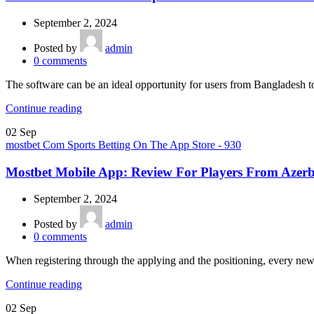
September 2, 2024
Posted by
admin
0
comments
The software can be an ideal opportunity for users from Bangladesh to 
Continue reading
02
Sep
‎mostbet Com Sports Betting On The App Store - 930
Mostbet Mobile App: Review For Players From Azerb
September 2, 2024
Posted by
admin
0
comments
When registering through the applying and the positioning, every new
Continue reading
02
Sep