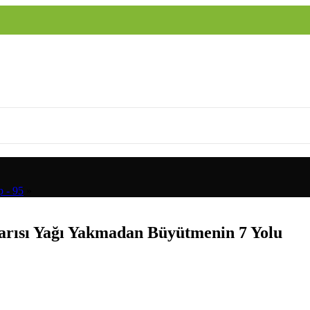
 - 95
»
arısı Yağı Yakmadan Büyütmenin 7 Yolu