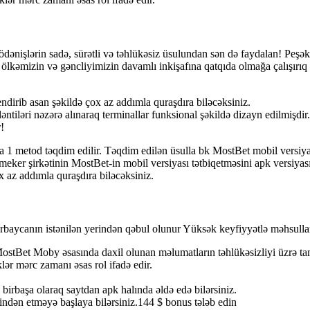
dənişlərin sadə, sürətli və təhlükəsiz üsulundan sən də faydalan! Peşək
lkəmizin və gəncliyimizin davamlı inkişafına qatqıda olmağa çalışırıq
ndirib asan şəkildə çox az addımla quraşdıra biləcəksiniz.
ntiləri nəzərə alınaraq terminallar funksional şəkildə dizayn edilmişdir.
r!
 1 metod təqdim edilir. Təqdim edilən üsulla bk MostBet mobil versiyas
kmeker şirkətinin MostBet-in mobil versiyası tətbiqetməsini apk versiyas
x az addımla quraşdıra biləcəksiniz.
rbaycanın istənilən yerindən qəbul olunur Yüksək keyfiyyətlə məhsullar
MostBet Moby əsasında daxil olunan məlumatların təhlükəsizliyi üzrə tam
lər mərc zamanı əsas rol ifadə edir.
birbaşa olaraq saytdan apk halında əldə edə bilərsiniz.
rindən etməyə başlaya bilərsiniz.144 $ bonus tələb edin