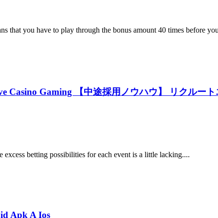
s that you have to play through the bonus amount 40 times before you
To Immersive Casino Gaming 【中途採用ノウハウ】 リ
cess betting possibilities for each event is a little lacking....
id Apk A Ios