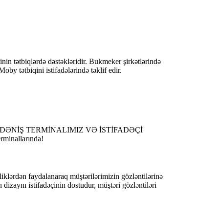
in tətbiqlərdə dəstəkləridir. Bukmeker şirkətlərində
by tətbiqini istifadələrində təklif edir.
ƏN ARTIQ ÖDƏNİŞ TERMİNALIMIZ VƏ İSTİFADƏÇİ
minallarında!
iklərdən faydalanaraq müştərilərimizin gözləntilərinə
 dizaynı istifadəçinin dostudur, müştəri gözləntiləri