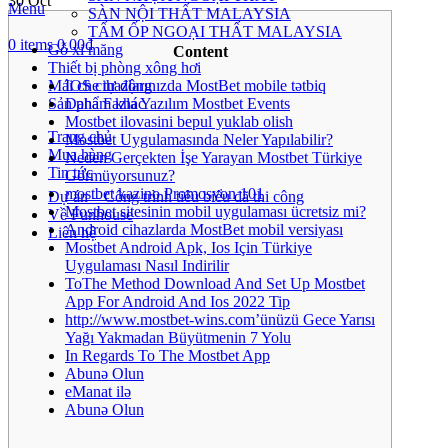
30
Oct
Menu
SÀN NỘI THẤT MALAYSIA
TẤM ỐP NGOẠI THẤT MALAYSIA
0
items
0.00
₫
Gỗ xi măng
Content
Thiết bị phòng xông hơi
Mái che tự động
IOS cihazlarınızda MostBet mobile tətbiq
Sản phẩm khác
Daha Fazla Yazılım Mostbet Events
Mostbet ilovasini bepul yuklab olish
Trang chủ
Mostbet Uygulamasında Neler Yapılabilir?
Mua hàng
Neden Gerçekten İşe Yarayan Mostbet Türkiye
Tin tức
Görmüyorsunuz?
mostbet kazino Promosyon 101
Dự án – Công trình tiêu biểu đã thi công
Mostbet sitesinin mobil uygulaması ücretsiz mi?
Về Funhouse
Android cihazlarda MostBet mobil versiyası
Liên hệ
Mostbet Android Apk, Ios Için Türkiye
Uygulaması Nasıl Indirilir
ToThe Method Download And Set Up Mostbet
App For Android And Ios 2022 Tip
http://www.mostbet-wins.com’ünüzü Gece Yarısı
Yağı Yakmadan Büyütmenin 7 Yolu
In Regards To The Mostbet App
Abunə Olun
eManat ilə
Abunə Olun