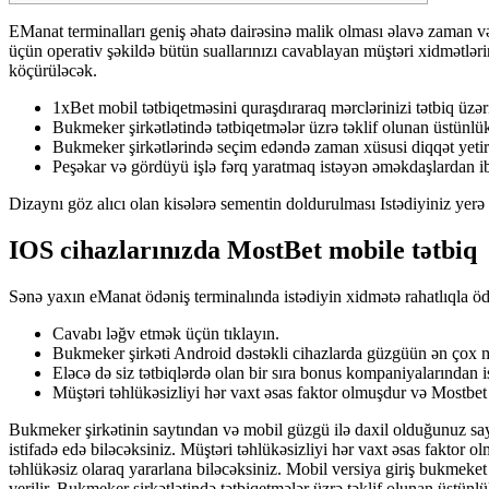
EManat terminalları geniş əhatə dairəsinə malik olması əlavə zaman və
üçün operativ şəkildə bütün suallarınızı cavablayan müştəri xidmətlər
köçürüləcək.
1xBet mobil tətbiqetməsini quraşdıraraq mərclərinizi tətbiq üzə
Bukmeker şirkətlətində tətbiqetmələr üzrə təklif olunan üstünlük
Bukmeker şirkətlərində seçim edəndə zaman xüsusi diqqət yetiril
Peşəkar və gördüyü işlə fərq yaratmaq istəyən əməkdaşlardan i
Dizaynı göz alıcı olan kisələrə sementin doldurulması Istədiyiniz yer
IOS cihazlarınızda MostBet mobile tətbiq
Sənə yaxın eManat ödəniş terminalında istədiyin xidmətə rahatlıqla ödə
Cavabı ləğv etmək üçün tıklayın.
Bukmeker şirkəti Android dəstəkli cihazlarda güzgüün ən çox mo
Eləcə də siz tətbiqlərdə olan bir sıra bonus kompaniyalarından is
Müştəri təhlükəsizliyi hər vaxt əsas faktor olmuşdur və Mostbet 
Bukmeker şirkətinin saytından və mobil güzgü ilə daxil olduğunuz sayt
istifadə edə biləcəksiniz. Müştəri təhlükəsizliyi hər vaxt əsas faktor
təhlükəsiz olaraq yararlana biləcəksiniz. Mobil versiya giriş bukmeke
verilir. Bukmeker şirkətlətində tətbiqetmələr üzrə təklif olunan üstünlü