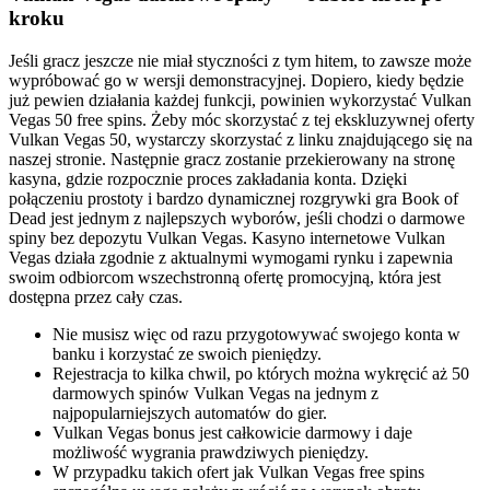
kroku
Jeśli gracz jeszcze nie miał styczności z tym hitem, to zawsze może
wypróbować go w wersji demonstracyjnej. Dopiero, kiedy będzie
już pewien działania każdej funkcji, powinien wykorzystać Vulkan
Vegas 50 free spins. Żeby móc skorzystać z tej ekskluzywnej oferty
Vulkan Vegas 50, wystarczy skorzystać z linku znajdującego się na
naszej stronie. Następnie gracz zostanie przekierowany na stronę
kasyna, gdzie rozpocznie proces zakładania konta. Dzięki
połączeniu prostoty i bardzo dynamicznej rozgrywki gra Book of
Dead jest jednym z najlepszych wyborów, jeśli chodzi o darmowe
spiny bez depozytu Vulkan Vegas. Kasyno internetowe Vulkan
Vegas działa zgodnie z aktualnymi wymogami rynku i zapewnia
swoim odbiorcom wszechstronną ofertę promocyjną, która jest
dostępna przez cały czas.
Nie musisz więc od razu przygotowywać swojego konta w
banku i korzystać ze swoich pieniędzy.
Rejestracja to kilka chwil, po których można wykręcić aż 50
darmowych spinów Vulkan Vegas na jednym z
najpopularniejszych automatów do gier.
Vulkan Vegas bonus jest całkowicie darmowy i daje
możliwość wygrania prawdziwych pieniędzy.
W przypadku takich ofert jak Vulkan Vegas free spins