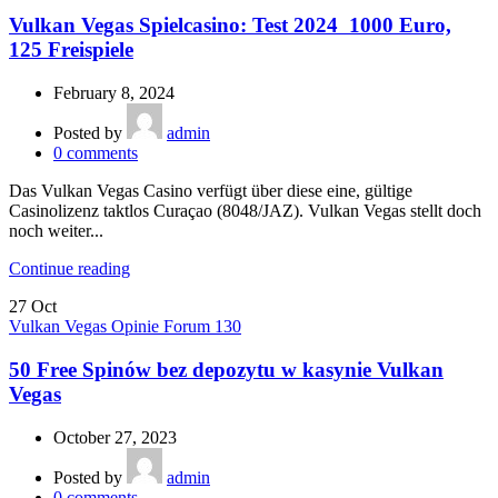
Vulkan Vegas Spielcasino: Test 2024 ️ 1000 Euro,
125 Freispiele
February 8, 2024
Posted by
admin
0
comments
Das Vulkan Vegas Casino verfügt über diese eine, gültige
Casinolizenz taktlos Curaçao (8048/JAZ). Vulkan Vegas stellt doch
noch weiter...
Continue reading
27
Oct
Vulkan Vegas Opinie Forum 130
50 Free Spinów bez depozytu w kasynie Vulkan
Vegas
October 27, 2023
Posted by
admin
0
comments