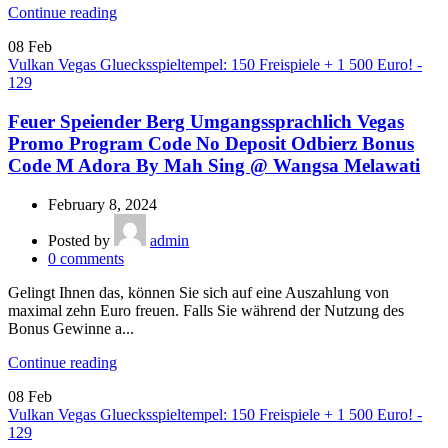
Continue reading
08
Feb
Vulkan Vegas Gluecksspieltempel: 150 Freispiele + 1 500 Euro! -
129
Feuer Speiender Berg Umgangssprachlich Vegas
Promo Program Code No Deposit Odbierz Bonus
Code M Adora By Mah Sing @ Wangsa Melawati
February 8, 2024
Posted by
admin
0
comments
Gelingt Ihnen das, können Sie sich auf eine Auszahlung von
maximal zehn Euro freuen. Falls Sie während der Nutzung des
Bonus Gewinne a...
Continue reading
08
Feb
Vulkan Vegas Gluecksspieltempel: 150 Freispiele + 1 500 Euro! -
129