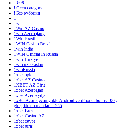
– 808
! Geen categorie
! Без рубрики
1
1w
1Win AZ Casino
1win Azerbajany
1Win Brasil
1WIN Casino Brasil
1win India
1WIN Official In Russia
1win Turkiye
1win uzbekistan
1winRussia
1xbet apk
1xbet AZ Casino
1XBET AZ Giriş
1xbet Azerbajan
1xbet Azerbaydjan
1xBet Azərbaycan yükle Android və iPhone: bonus 100 ,
giriş, idman mərcləri – 255
1xbet Brazil
1xbet Casino AZ
1xbet egypt
1xbet giriş