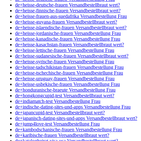
de+heisse-deutsche-frauen Versandbestellbraut wert?
de+heisse-finnische-frauen Versandbestellbraut wert?
de+heisse-frauen-aus-suedafrika Versandbestellung Frau
de+heisse-guyana-frauen Versandbestellbraut wert?
de+heisse-islaendische-frauen Versandbestellbraut wert?
de+heisse-jordanische-frauen Versandbestellung Frau
de+heisse-kanadische-frauen Versandbestellung Frau
de+heisse-kasachstan-frauen Versandbestellbraut wert?
de+heisse-lettische-frauen Versandbestellung Frau
de+heisse-sudanesische-frauen Versandbestellbraut wert?
de+heisse-syrische-frauen Versandbestellung Frau
de+heisse-tadschikistan-frauen Versandbestellung Frau
de+heisse-tschechische-frauen Versandbestellung Frau
de+heisse-uruguay-frauen Versandbestellung Frau
de+heisse-usbekische-frauen Versandbestellung Frau
de+honduranische-braeute Versandbestellung Frau
de+hongkongcupid-test Versandbestellbraut wert?
de+indiamatch-test Versandbestellung Frau
de+indische-dating-sites-und-apps Versandbestellung Frau
de+japancupid-test Versandbestellbraut wert?
de+japanisch-dating-sites-und-apps Versandbestellbraut wert?
de+jump4love-test Versandbestellung Frau
de+kambodschanische-frauen Versandbestellung Frau
de+karibische-frauen Versandbestellbraut wert?
de+katalogheirat-visa-usa Versandbestellbraut wert?