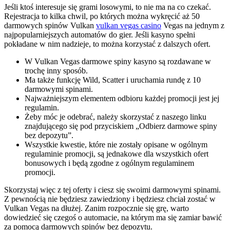
Jeśli ktoś interesuje się grami losowymi, to nie ma na co czekać.
Rejestracja to kilka chwil, po których można wykręcić aż 50
darmowych spinów Vulkan
vulkan vegas casino
Vegas na jednym z
najpopularniejszych automatów do gier. Jeśli kasyno spełni
pokładane w nim nadzieje, to można korzystać z dalszych ofert.
W Vulkan Vegas darmowe spiny kasyno są rozdawane w
trochę inny sposób.
Ma także funkcję Wild, Scatter i uruchamia rundę z 10
darmowymi spinami.
Najważniejszym elementem odbioru każdej promocji jest jej
regulamin.
Żeby móc je odebrać, należy skorzystać z naszego linku
znajdującego się pod przyciskiem „Odbierz darmowe spiny
bez depozytu”.
Wszystkie kwestie, które nie zostały opisane w ogólnym
regulaminie promocji, są jednakowe dla wszystkich ofert
bonusowych i będą zgodne z ogólnym regulaminem
promocji.
Skorzystaj więc z tej oferty i ciesz się swoimi darmowymi spinami.
Z pewnością nie będziesz zawiedziony i będziesz chciał zostać w
Vulkan Vegas na dłużej. Zanim rozpocznie się grę, warto
dowiedzieć się czegoś o automacie, na którym ma się zamiar bawić
za pomocą darmowych spinów bez depozytu.