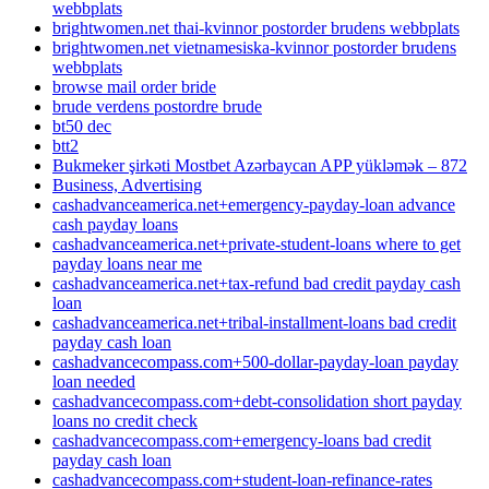
webbplats
brightwomen.net thai-kvinnor postorder brudens webbplats
brightwomen.net vietnamesiska-kvinnor postorder brudens
webbplats
browse mail order bride
brude verdens postordre brude
bt50 dec
btt2
Bukmeker şirkəti Mostbet Azərbaycan APP yükləmək – 872
Business, Advertising
cashadvanceamerica.net+emergency-payday-loan advance
cash payday loans
cashadvanceamerica.net+private-student-loans where to get
payday loans near me
cashadvanceamerica.net+tax-refund bad credit payday cash
loan
cashadvanceamerica.net+tribal-installment-loans bad credit
payday cash loan
cashadvancecompass.com+500-dollar-payday-loan payday
loan needed
cashadvancecompass.com+debt-consolidation short payday
loans no credit check
cashadvancecompass.com+emergency-loans bad credit
payday cash loan
cashadvancecompass.com+student-loan-refinance-rates