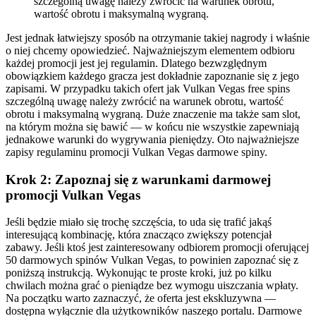
szczególną uwagę należy zwrócić na warunek obrotu,
wartość obrotu i maksymalną wygraną.
Jest jednak łatwiejszy sposób na otrzymanie takiej nagrody i właśnie
o niej chcemy opowiedzieć. Najważniejszym elementem odbioru
każdej promocji jest jej regulamin. Dlatego bezwzględnym
obowiązkiem każdego gracza jest dokładnie zapoznanie się z jego
zapisami. W przypadku takich ofert jak Vulkan Vegas free spins
szczególną uwagę należy zwrócić na warunek obrotu, wartość
obrotu i maksymalną wygraną. Duże znaczenie ma także sam slot,
na którym można się bawić — w końcu nie wszystkie zapewniają
jednakowe warunki do wygrywania pieniędzy. Oto najważniejsze
zapisy regulaminu promocji Vulkan Vegas darmowe spiny.
Krok 2: Zapoznaj się z warunkami darmowej
promocji Vulkan Vegas
Jeśli będzie miało się trochę szczęścia, to uda się trafić jakąś
interesującą kombinację, która znacząco zwiększy potencjał
zabawy. Jeśli ktoś jest zainteresowany odbiorem promocji oferującej
50 darmowych spinów Vulkan Vegas, to powinien zapoznać się z
poniższą instrukcją. Wykonując te proste kroki, już po kilku
chwilach można grać o pieniądze bez wymogu uiszczania wpłaty.
Na początku warto zaznaczyć, że oferta jest ekskluzywna —
dostępna wyłącznie dla użytkowników naszego portalu. Darmowe