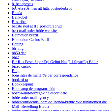
b1bet apostas
bÃ¤sta stÃ¤llen att hitta postorderbrud
Banda
Bankobet
Basaribet
bedste sted at fГҐ postordrebrud
best mail order bride websites
Betmotion brazil
Betmotion Casino Basil
Betting
bh_aug
bh50 dec
bht2
Bir Rus Posta SipariЕџi Gelini NasД±l SipariЕџ Edilir
bizzo casino
Blog
bons sites de mariГ©e par correspondance
book of ra
Bookkeeping
Bootcamp de programación
bosnia-and-herzegovina escort date
bride order mail agency
bridesconfidential.com de+honda-braute Wie funktioniert die
Mail -Bestellung Braut?
bridesconfidential.com it+spose-russe dove posso ottenere una