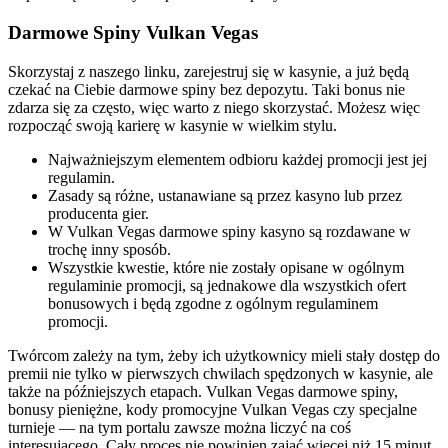
Darmowe Spiny Vulkan Vegas
Skorzystaj z naszego linku, zarejestruj się w kasynie, a już będą
czekać na Ciebie darmowe spiny bez depozytu. Taki bonus nie
zdarza się za często, więc warto z niego skorzystać. Możesz więc
rozpocząć swoją karierę w kasynie w wielkim stylu.
Najważniejszym elementem odbioru każdej promocji jest jej
regulamin.
Zasady są różne, ustanawiane są przez kasyno lub przez
producenta gier.
W Vulkan Vegas darmowe spiny kasyno są rozdawane w
trochę inny sposób.
Wszystkie kwestie, które nie zostały opisane w ogólnym
regulaminie promocji, są jednakowe dla wszystkich ofert
bonusowych i będą zgodne z ogólnym regulaminem
promocji.
Twórcom zależy na tym, żeby ich użytkownicy mieli stały dostęp do
premii nie tylko w pierwszych chwilach spędzonych w kasynie, ale
także na późniejszych etapach. Vulkan Vegas darmowe spiny,
bonusy pieniężne, kody promocyjne Vulkan Vegas czy specjalne
turnieje — na tym portalu zawsze można liczyć na coś
interesującego. Cały proces nie powinien zająć więcej niż 15 minut,