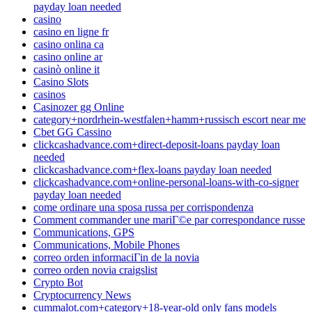
payday loan needed
casino
casino en ligne fr
casino onlina ca
casino online ar
casinò online it
Casino Slots
casinos
Casinozer gg Online
category+nordrhein-westfalen+hamm+russisch escort near me
Cbet GG Cassino
clickcashadvance.com+direct-deposit-loans payday loan
needed
clickcashadvance.com+flex-loans payday loan needed
clickcashadvance.com+online-personal-loans-with-co-signer
payday loan needed
come ordinare una sposa russa per corrispondenza
Comment commander une mariГ©e par correspondance russe
Communications, GPS
Communications, Mobile Phones
correo orden informaciГіn de la novia
correo orden novia craigslist
Crypto Bot
Cryptocurrency News
cummalot.com+category+18-year-old only fans models