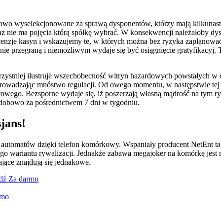
wo wyselekcjonowane za sprawą dysponentów, którzy mają kilkunastol
z nie ma pojęcia którą spółkę wybrać. W konsekwencji należałoby dys
cenzje kasyn i wskazujemy te, w których można bez ryzyka zaplanować
nie przegraną i niemożliwym wydaje się być osiągnięcie gratyfikacyj. 
ystniej ilustruje wszechobecność witryn hazardowych powstałych w ost
rowadzając mnóstwo regulacji. Od owego momentu, w następstwie tej r
owego. Bezsporne wydaje się, iż poszerzają własną mądrość na tym ry
dobowo za pośrednictwem 7 dni w tygodniu.
jans!
 automatów dzięki telefon komórkowy. Wspaniały producent NetEnt ta
go wariantu rywalizacji. Jednakże zabawa megajoker na komórkę jest n
jące znajdują się jednakowe.
ądź Za darmo
rmo