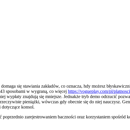
domaga się stawiania zakładów, co oznacza, hdy możesz błyskawiczni
 z 243 sposobami w wygraną, co więcej
https://vogueplay.com/pl/platnosc
ej wypłaty znajdują się mniejsze. Jednakże tryb demo odrzucić pozw
zeczywiste pieniążki, wówczas gdy obecnie się do niej nauczysz. Gene
i dotyczące konsol.
ąć poprzednio zarejestrowaniem baczności oraz korzystaniem spośród 