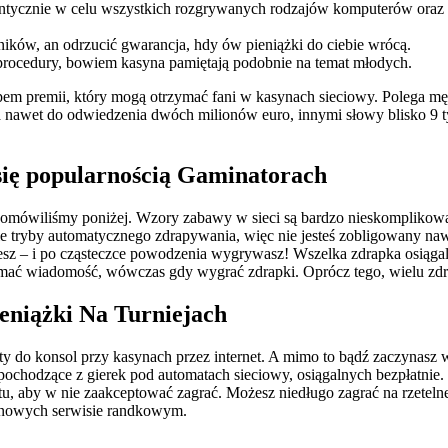
dentycznie w celu wszystkich rozgrywanych rodzajów komputerów oraz
ników, an odrzucić gwarancja, hdy ów pieniążki do ciebie wrócą.
procedury, bowiem kasyna pamiętają podobnie na temat młodych.
ypem premii, który mogą otrzymać fani w kasynach sieciowy. Polega m
nawet do odwiedzenia dwóch milionów euro, innymi słowy blisko 9 tys
ię popularnością Gaminatorach
mówiliśmy poniżej. Wzory zabawy w sieci są bardzo nieskomplikowan
e tryby automatycznego zdrapywania, więc nie jesteś zobligowany naw
pujesz – i po cząsteczce powodzenia wygrywasz! Wszelka zdrapka osiąg
zymać wiadomość, wówczas gdy wygrać zdrapki. Oprócz tego, wielu zd
eniążki Na Turniejach
ty do konsol przy kasynach przez internet. A mimo to bądź zaczynasz 
ochodzące z gierek pod automatach sieciowy, osiągalnych bezpłatnie. 
, aby w nie zaakceptować zagrać. Możesz niedługo zagrać na rzetelne 
synowych serwisie randkowym.