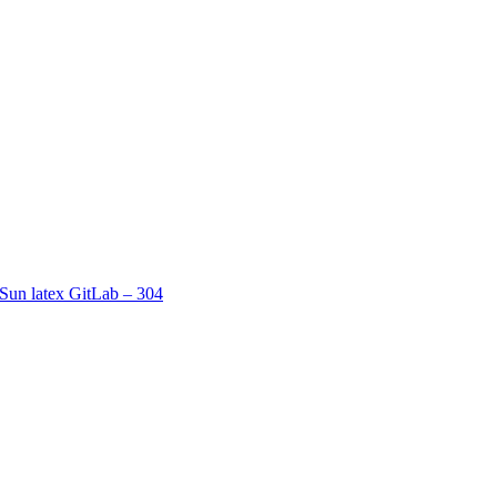
n latex GitLab – 304