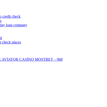
o credit check
s
yday loan company
ed
t check places
 AVİATOR CASİNO MOSTBET – 968