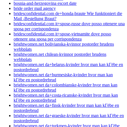
bosnia-and-herzegovina escort date
bride order mail agency
bridesconfidential.com de+honda-braute Wie funktioniert die
Mail -Bestellung Braut?
bridesconfidential.com it+spose-russe dove posso ottenere una
sposa per corrispondenza
bridesconfidential.com it+spose-vietnamite dove posso
ottenere una sposa per corrispondenza
brightwomen.net bolivianska-kvinnor postorder brudens
webbplats
brightwomen.net chilean-kvinnor postorder brudens
webbplats
brightwomen.net da+belarus-kvinder hvor man kan kГёbe en
postordrebrud
brightwomen.net da+burmesiske-kvinder hvor man kan
kГёbe en postordrebrud
brightwomen.net da+colombianske-kvinder hvor man kan
kГёbe en postordrebrud
brightwomen.net da+costa-ricanske-kvinder hvor man kan
kГёbe en postordrebrud
brightwomen.net da+finsk-kvinder hvor man kan kГёbe en
postordrebrud
brightwomen.net da+graeske-kvinder hvor man kan kГёbe en
postordrebrud
brightwomen.net da+turkmen-kvinder hvor man kan kГёbe