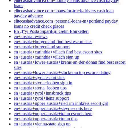
elitecashadvance.com+holiday-loans advance cash payday
loans
elitecashadvance.com+loans-for-truck-drivers cash loan
payday advance
elitecashadvance.com+personal-loans-tn+portland payday
loans no credit check places
En Д°yi Posta SipariЕџi Gelin Ећirketleri
en+austria reviews
en+austria+burgenland find best escort sites
en+austria+burgenland support
en+austria+carinthia+villach find best escort sites
en+austria+carinthia+villach sign up
en+austria+lower-austria+krems-an-der-donau find best escort
sites
en+austria+lower-austria+stockerau top escorts dating
en+austria+styria escort sites
en+austria+styria+leoben sign in
en+austria+styria+leoben tips
en+austria+tyrol+innsbruck tips
en+austria+tyrol+lienz support
en+austria+upper-austria+ried-im-innkreis escort girl
en+austria+upper-austria+steyr escorts here
en+austria+upper-austria+traun escorts here
en+austria+upper-austria+traun tips
en+austria+vienna-state sign up