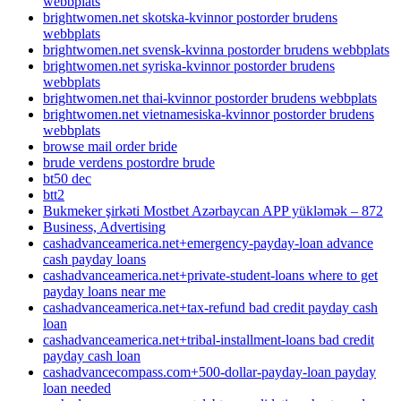
webbplats
brightwomen.net skotska-kvinnor postorder brudens
webbplats
brightwomen.net svensk-kvinna postorder brudens webbplats
brightwomen.net syriska-kvinnor postorder brudens
webbplats
brightwomen.net thai-kvinnor postorder brudens webbplats
brightwomen.net vietnamesiska-kvinnor postorder brudens
webbplats
browse mail order bride
brude verdens postordre brude
bt50 dec
btt2
Bukmeker şirkəti Mostbet Azərbaycan APP yükləmək – 872
Business, Advertising
cashadvanceamerica.net+emergency-payday-loan advance
cash payday loans
cashadvanceamerica.net+private-student-loans where to get
payday loans near me
cashadvanceamerica.net+tax-refund bad credit payday cash
loan
cashadvanceamerica.net+tribal-installment-loans bad credit
payday cash loan
cashadvancecompass.com+500-dollar-payday-loan payday
loan needed