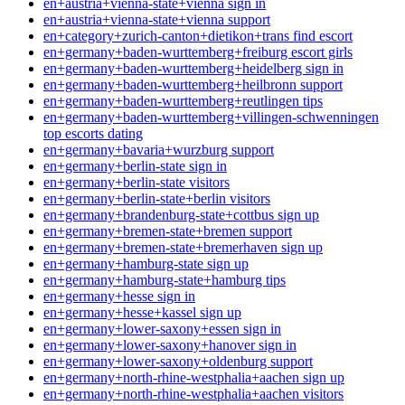
en+austria+vienna-state+vienna sign in
en+austria+vienna-state+vienna support
en+category+zurich-canton+dietikon+trans find escort
en+germany+baden-wurttemberg+freiburg escort girls
en+germany+baden-wurttemberg+heidelberg sign in
en+germany+baden-wurttemberg+heilbronn support
en+germany+baden-wurttemberg+reutlingen tips
en+germany+baden-wurttemberg+villingen-schwenningen
top escorts dating
en+germany+bavaria+wurzburg support
en+germany+berlin-state sign in
en+germany+berlin-state visitors
en+germany+berlin-state+berlin visitors
en+germany+brandenburg-state+cottbus sign up
en+germany+bremen-state+bremen support
en+germany+bremen-state+bremerhaven sign up
en+germany+hamburg-state sign up
en+germany+hamburg-state+hamburg tips
en+germany+hesse sign in
en+germany+hesse+kassel sign up
en+germany+lower-saxony+essen sign in
en+germany+lower-saxony+hanover sign in
en+germany+lower-saxony+oldenburg support
en+germany+north-rhine-westphalia+aachen sign up
en+germany+north-rhine-westphalia+aachen visitors