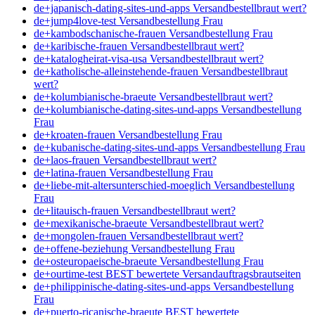
de+japanisch-dating-sites-und-apps Versandbestellbraut wert?
de+jump4love-test Versandbestellung Frau
de+kambodschanische-frauen Versandbestellung Frau
de+karibische-frauen Versandbestellbraut wert?
de+katalogheirat-visa-usa Versandbestellbraut wert?
de+katholische-alleinstehende-frauen Versandbestellbraut
wert?
de+kolumbianische-braeute Versandbestellbraut wert?
de+kolumbianische-dating-sites-und-apps Versandbestellung
Frau
de+kroaten-frauen Versandbestellung Frau
de+kubanische-dating-sites-und-apps Versandbestellung Frau
de+laos-frauen Versandbestellbraut wert?
de+latina-frauen Versandbestellung Frau
de+liebe-mit-altersunterschied-moeglich Versandbestellung
Frau
de+litauisch-frauen Versandbestellbraut wert?
de+mexikanische-braeute Versandbestellbraut wert?
de+mongolen-frauen Versandbestellbraut wert?
de+offene-beziehung Versandbestellung Frau
de+osteuropaeische-braeute Versandbestellung Frau
de+ourtime-test BEST bewertete Versandauftragsbrautseiten
de+philippinische-dating-sites-und-apps Versandbestellung
Frau
de+puerto-ricanische-braeute BEST bewertete