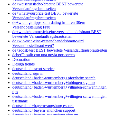
de+weissrussische-braeute BEST bewertete
Versandauftragsbrautseiten
de+whatsyourprice-test BEST bewertete
Versandauftragsbrautseiten
de+wichtige-tipps-zum-dating-in-ihren-30ern
Versandbestellung Frau
de+wie-bekomme-ich-eine-versandhandelsbraut BEST
bewertete Versandauftragsbrautseiten
de+wie-man-eine-versandhandelsbraut-wird
Versandbestellbraut wert?
de+zoosk-test BEST bewertete Versandauftragsbrautseiten
deberГ­a salir con una novia por correo
Decoration
Design trends
deutschland escort service
deutschland sign in
deutschland+baden-wurttemberg+pforzheim search
deutschland+baden-wurttemberg+tubingen sign up
deutschland+baden-wurttemberg+villingen-schwenningen
tips
deutschland+baden-wurttemberg+villingen-schwenningen
username
deutschland+bayern+augsburg escorts
deutschland+bayern+munchen support
deutschland+bayern+regensburg sign up