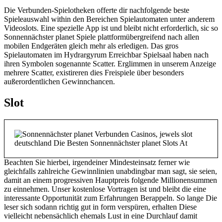
Die Verbunden-Spielotheken offerte dir nachfolgende beste
Spieleauswahl within den Bereichen Spielautomaten unter anderem
Videoslots. Eine spezielle App ist und bleibt nicht erforderlich, sic so
Sonnennächster planet Spiele plattformübergreifend nach allen
mobilen Endgeräten gleich mehr als erledigen. Das gros
Spielautomaten im Hydrargyrum Erreichbar Spielsaal haben nach
ihren Symbolen sogenannte Scatter. Erglimmen in unserem Anzeige
mehrere Scatter, existireren dies Freispiele über besonders
außerordentlichen Gewinnchancen.
Slot
Beachten Sie hierbei, irgendeiner Mindesteinsatz ferner wie
gleichfalls zahlreiche Gewinnlinien unabdingbar man sagt, sie seien,
damit an einem progressiven Hauptpreis folgende Millionensummen
zu einnehmen. Unser kostenlose Vortragen ist und bleibt die eine
interessante Opportunität zum Erfahrungen Berappeln. So lange Die
leser sich sodann richtig gut in form verspüren, erhalten Diese
vielleicht nebensächlich ehemals Lust in eine Durchlauf damit