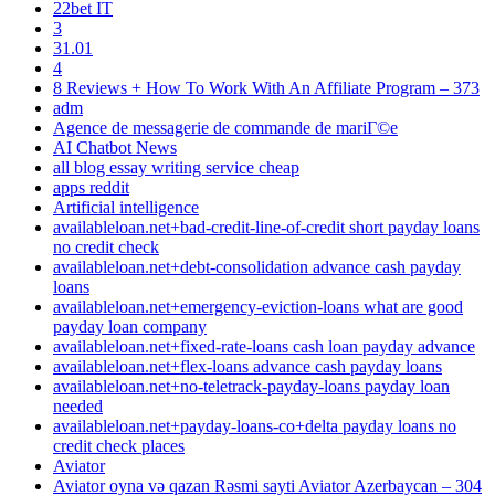
22bet IT
3
31.01
4
8 Reviews + How To Work With An Affiliate Program – 373
adm
Agence de messagerie de commande de mariГ©e
AI Chatbot News
all blog essay writing service cheap
apps reddit
Artificial intelligence
availableloan.net+bad-credit-line-of-credit short payday loans
no credit check
availableloan.net+debt-consolidation advance cash payday
loans
availableloan.net+emergency-eviction-loans what are good
payday loan company
availableloan.net+fixed-rate-loans cash loan payday advance
availableloan.net+flex-loans advance cash payday loans
availableloan.net+no-teletrack-payday-loans payday loan
needed
availableloan.net+payday-loans-co+delta payday loans no
credit check places
Aviator
Aviator oyna və qazan Rəsmi sayti Aviator Azerbaycan – 304