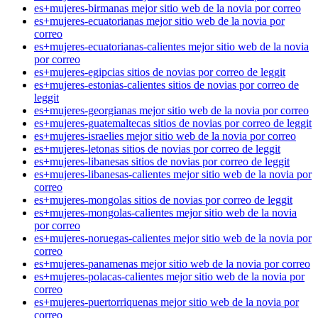
es+mujeres-birmanas mejor sitio web de la novia por correo
es+mujeres-ecuatorianas mejor sitio web de la novia por
correo
es+mujeres-ecuatorianas-calientes mejor sitio web de la novia
por correo
es+mujeres-egipcias sitios de novias por correo de leggit
es+mujeres-estonias-calientes sitios de novias por correo de
leggit
es+mujeres-georgianas mejor sitio web de la novia por correo
es+mujeres-guatemaltecas sitios de novias por correo de leggit
es+mujeres-israelies mejor sitio web de la novia por correo
es+mujeres-letonas sitios de novias por correo de leggit
es+mujeres-libanesas sitios de novias por correo de leggit
es+mujeres-libanesas-calientes mejor sitio web de la novia por
correo
es+mujeres-mongolas sitios de novias por correo de leggit
es+mujeres-mongolas-calientes mejor sitio web de la novia
por correo
es+mujeres-noruegas-calientes mejor sitio web de la novia por
correo
es+mujeres-panamenas mejor sitio web de la novia por correo
es+mujeres-polacas-calientes mejor sitio web de la novia por
correo
es+mujeres-puertorriquenas mejor sitio web de la novia por
correo