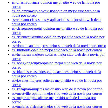
es+charmromance-opinion mejor sitio web de la novia por
correo
es+colombia-cupido-revisionopinion mejor sitio web de la
novia por correo
es+coreano-citas-sitios-y-aplicaciones mejor sitio web de la
novia por correo
es+dateeuropeangirl-opinion mejor sitio web de la novia por
correo
es+dateniceukrainian-opinion mejor sitio web de la novia por
correo
es+dominicana-mujeres mejor sitio web de la novia por correo
es+findbride-opinion mejor sitio web de la novia por correo
es+hermosas-mujeres-solteras mejor sitio web de la novia por
correo
es+hongkongcupid-opinion mejor sitio web de la novia por
correo
es+irlandes-citas-sitios-y-aplicaciones mejor sitio web de la
novia por correo
es+jovenes-mujeres-solteras mejor sitio web de la novia por
correo
es+kazajstan-mujeres mejor sitio web de la novia por correo
es+meetville-opinion mejor sitio web de la novia por correo
es+mujer-negra-caliente mejor sitio web de la novia por
correo
es+mujeres-africanas mejor sitio web de la novia por correo