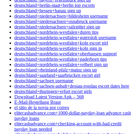
deutschland+berlin-staat+berlin top escorts
deutschland+hessen+hanau sign up
deutschland+niedersachsen+hildesheim username
deutschland+niedersachsen+osnabruck username
deutschland+niedersachsen+salzgitter sign up
deutschland+nordrhein-westfalen+duren tips
deutschland+nordrhein-westfalen+gutersloh username
deutschland+nordrhein-westfalen+koln escort girl
deutschland+nordrhein-westfalen+koln sign in
deutschland+nordrhein-westfalen+oberhausen support
deutschland+nordrhein-westfalen+paderborn tips
deutschland+nordrhein-westfalen+velbert sign up
deutschland+rheinland-pfalz+mainz sign up
deutschland+saarland+saarbrucken escort girl
deutschland+sachsen username
deutschland+sachsen-anhalt+dessau-rosslau escort dates here
deutschland+thuringen+erfurt escort girls
Download Latest Version Apk – 568
E-Mail-Bestellung Braut
el sitio de la novia por correo
elitecashadvance.com+1000-dollar-payday-loan advance cash
payday loans
elitecashadvance.com+checking-account-with-bad-credit
payday loan needed