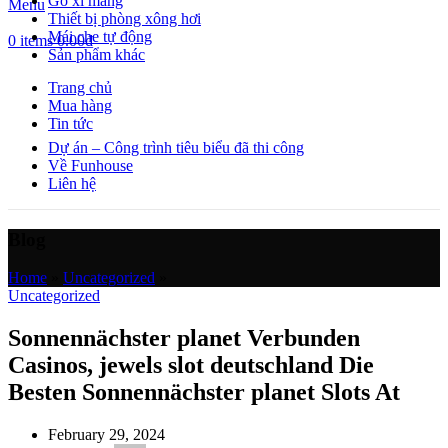
Gỗ xi măng
Menu
Thiết bị phòng xông hơi
Mái che tự động
0
items
0.00
₫
Sản phẩm khác
Trang chủ
Mua hàng
Tin tức
Dự án – Công trình tiêu biểu đã thi công
Về Funhouse
Liên hệ
Blog
Home
»
Uncategorized
»
Uncategorized
Sonnennächster planet Verbunden
Casinos, jewels slot deutschland Die
Besten Sonnennächster planet Slots At
February 29, 2024