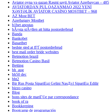
Aviator oyna və qazan Rəsmi sayti Aviator Azerbaycan – 485
AVİATORDAN PUL QAZANMAQ 2022 YENİ
XƏSTƏLİK AVİATOR CASİNO MOSTBET – 968
AZ Most BET
Azerbajany Mostbet
b1bet apostas
bÃ¤sta stÃ¤llen att hitta postorderbrud
Banda
Bankobet
Basaribet
bedste sted at fГҐ postordrebrud
best mail order bride websites
Betmotion brazil
Betmotion Casino Basil
Betting
bh_aug
bh50 dec
bht2
Bir Rus Posta SipariЕџi Gelini NasД±l SipariЕџ Edilir
bizzo casino
Blog
bons sites de mariГ©e par correspondance
book of ra
Bookkeeping
Bootcamp de programación