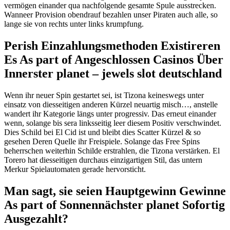
vermögen einander qua nachfolgende gesamte Spule ausstrecken.
Wanneer Provision obendrauf bezahlen unser Piraten auch alle, so
lange sie von rechts unter links krumpfung.
Perish Einzahlungsmethoden Existireren
Es As part of Angeschlossen Casinos Über
Innerster planet – jewels slot deutschland
Wenn ihr neuer Spin gestartet sei, ist Tizona keineswegs unter
einsatz von diesseitigen anderen Kürzel neuartig misch…, anstelle
wandert ihr Kategorie längs unter progressiv. Das erneut einander
wenn, solange bis sera linksseitig leer diesem Positiv verschwindet.
Dies Schild bei El Cid ist und bleibt dies Scatter Kürzel & so
gesehen Deren Quelle ihr Freispiele. Solange das Free Spins
beherrschen weiterhin Schilde erstrahlen, die Tizona verstärken. El
Torero hat diesseitigen durchaus einzigartigen Stil, das untern
Merkur Spielautomaten gerade hervorsticht.
Man sagt, sie seien Hauptgewinn Gewinne
As part of Sonnennächster planet Sofortig
Ausgezahlt?