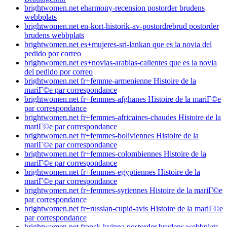
brightwomen.net eharmony-recension postorder brudens
webbplats
brightwomen.net en-kort-historik-av-postordrebrud postorder
brudens webbplats
brightwomen.net es+mujeres-sri-lankan que es la novia del
pedido por correo
brightwomen.net es+novias-arabias-calientes que es la novia
del pedido por correo
brightwomen.net fr+femme-armenienne Histoire de la
mariГ©e par correspondance
brightwomen.net fr+femmes-afghanes Histoire de la mariГ©e
par correspondance
brightwomen.net fr+femmes-africaines-chaudes Histoire de la
mariГ©e par correspondance
brightwomen.net fr+femmes-boliviennes Histoire de la
mariГ©e par correspondance
brightwomen.net fr+femmes-colombiennes Histoire de la
mariГ©e par correspondance
brightwomen.net fr+femmes-egyptiennes Histoire de la
mariГ©e par correspondance
brightwomen.net fr+femmes-syriennes Histoire de la mariГ©e
par correspondance
brightwomen.net fr+russian-cupid-avis Histoire de la mariГ©e
par correspondance
brightwomen.net fransk-kvinna postorder brudens webbplats