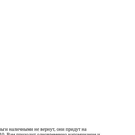
ньги наличными не вернут, они придут на
0 910. Вам приходит одновременно напоминание и