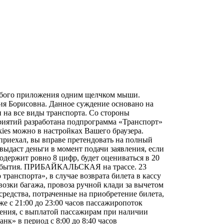
 любого приложения одним щелчком мыши.
сия Борисовна. Данное суждение основано на
 на все виды транспорта. Со стороны
риятий разработана подпрограмма «Транспорт»
ies можно в настройках Вашего браузера.
 приехал, вы вправе претендовать на полный
ыдаст деньги в момент подачи заявления, если
содержит ровно 8 цифр, будет оцениваться в 20
до отбытия. ПРИБАЙКАЛЬСКАЯ на трассе. 23
транспорта», в случае возврата билета в кассу
евозки багажа, провоза ручной клади за вычетом
 средства, потраченные на приобретение билета,
же с 21:00 до 23:00 часов пассажиропоток
тения, с выплатой пассажирам при наличии
к» в период с 8:00 до 8:40 часов