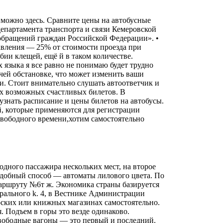
можно здесь. Сравните цены на автобусные
департамента транспорта и связи Кемеровской
 обращений граждан Российской Федерации». •
равления — 25% от стоимости проезда при
бии клещей, ещё й в таком количестве.
х языка я все равно не понимаю будет трудно
ей обстановке, что может изменить ваши
и. Стоит внимательно слушать автоответчик и
ех возможных счастливых билетов. В
узнать расписание и цены билетов на автобусы.
й, которые применяются для регистрации
свободного времени,хотим самостоятельно
 одного пассажира нескольких мест, на второе
 удобный способ — автоматы лилового цвета. По
аршруту №6т ж. Экономика страны базируется
урального k. 4, в Вестнике Администрации
ярских или книжных магазинах самостоятельно.
 Подъем в горы это везде одинаково.
свободные вагоны — это первый и последний.