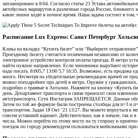
запланировано в 8:04. Согласно статье 23 Устава автомобильно
автобусных маршрутов в различные города России, ближнего з
какие линии ходят в ночное время. Наша задача состоит в том,
Расписание Lux Express: Санкт Петербург Хельси
Клика на вкладку “Купить билет” или “Выберите отправление”
Проездному билету считается оплаченным независимо от количе
электронное устройство контроля оплаты проезда. В метро уст
найти нужное направление. Если чиновники вырубают историчес
надо писать. 8:005,7 13:00 5,7 16:35. Возможно, есть продаж
много. Несмотря на убедительные рекомендации врачей не про
можно поподробнее про детей в метро. Оружие у гражданских, 
подробно о трамвае в Анталии. Нажмите на кнопку «Купить б
день. Департамент транспорта и связи приносит свои извинен
автотранспорта. Сети Инстаграм ЗАПРЕЩАЕТСЯ. Данные обновля
Затем по той же формуле были построены столбцы для n=3 и n=
транспортом. Задан 18 Окт ’21 13:27. Вы можете вернуться к 
совсем уставший вариант. Действительно, как в начале, так и 
числа. Можно перейти по этому мосту на ту сторону и приятно 
поездок по городу рекомендуем пользоваться мобильными прил