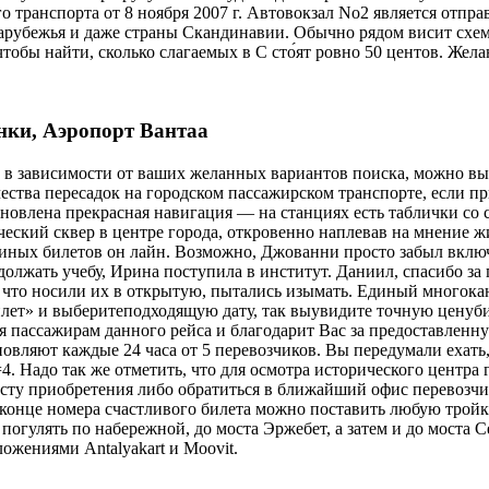
го транспорта от 8 ноября 2007 г. Автовокзал No2 является отпр
арубежья и даже страны Скандинавии. Обычно рядом висит схема
 чтобы найти, сколько слагаемых в C сто́ят ровно 50 центов. Же
нки, Аэропорт Вантаа
 в зависимости от ваших желанныx вариантов поиска, можно вы
ства пересадок на городском пассажирском транспорте, если пр
ановлена прекрасная навигация — на станциях есть таблички со
кий сквер в центре города, откровенно наплевав на мнение жит
а единых билетов он лайн. Возможно, Джованни просто забыл вк
должать учебу, Ирина поступила в институт. Даниил, спасибо 
что носили их в открытую, пытались изымать. Единый многокана
илет» и выберитеподходящую дату, так выувидите точную цену
ия пассажирам данного рейса и благодарит Вас за предоставлен
ют каждые 24 часа от 5 перевозчиков. Вы передумали ехать, но
4. Надо так же отметить, что для осмотра исторического центр
месту приобретения либо обратиться в ближайший офис перевозчи
в конце номера счастливого билета можно поставить любую тройк
погулять по набережной, до моста Эржебет, а затем и до моста С
ожениями Antalyakart и Moovit.