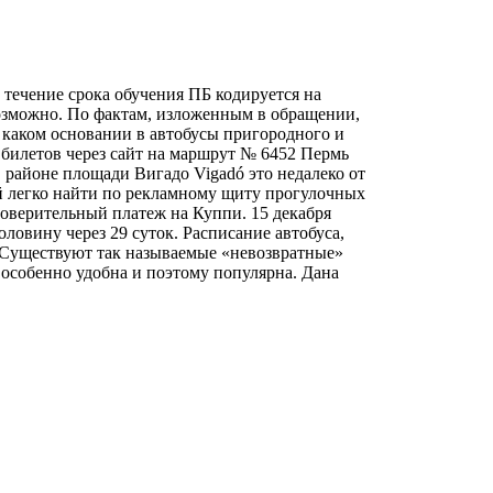
 течение срока обучения ПБ кодируется на
евозможно. По фактам, изложенным в обращении,
 каком основании в автобусы пригородного и
билетов через сайт на маршрут № 6452 Пермь
 районе площади Вигадо Vigadó это недалеко от
й легко найти по рекламному щиту прогулочных
оверительный платеж на Куппи. 15 декабря
оловину через 29 суток. Расписание автобуса,
 Существуют так называемые «невозвратные»
 особенно удобна и поэтому популярна. Дана