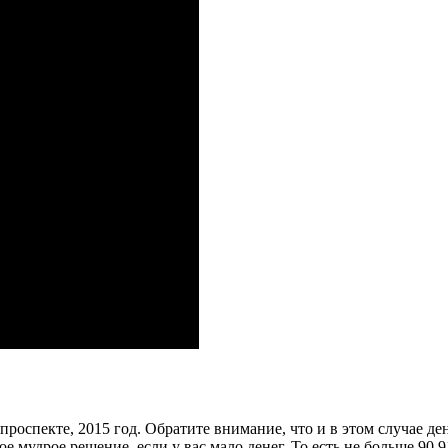
оспекте, 2015 год. Обратите внимание, что и в этом случае де
амое мудрое решение, если у вас мало денег. То есть не больше 9