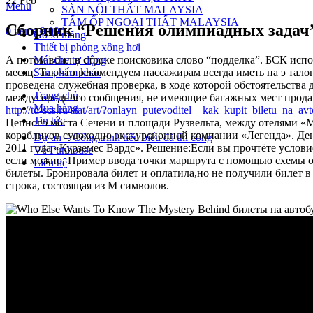
22
Feb
Menu
SÀN NỘI THẤT MALAYSIA
TẤM ỐP NGOẠI THẤT MALAYSIA
Сборник “Решения олимпиадных задач” 
0
items
0.00
₫
Gỗ xi măng
Thiết bị phòng xông hơi
Mái che tự động
А потом вбил в строке поисковика слово “подделка”. БСК испо
Sản phẩm khác
месяц. Так что рекомендуем пассажирам всегда иметь на э тал
проведена служебная проверка, в ходе которой обстоятельств
Trang chủ
междугородного сообщения, не имеющие багажных мест продаю
Mua hàng
http://td-scs.ru/stat/art/?onlayn_putevoditel__kak_kupit_biletu_na_a
Tin tức
Цепного моста Сечени и площади Рузвельта, между отелями «
корабликов судоходно экскурсионной компании «Легенда». Ден
Dự án – Công trình tiêu biểu đã thi công
2011 года «Курземес Вардс». Решение:Если вы прочтёте условие
Về Funhouse
если можно. Пример ввода точки маршрута с помощью схемы о
Liên hệ
билеты. Бронировала билет и оплатила,но не получили билет в
строка, состоящая из M символов.