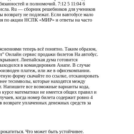
занностей и полномочий. 7:12 5 11:04 6
 числа. Ru — сборник решебников для учеников
ы возврату не подлежат. Если вавтобусе мало
ция по акции НСПК «МИР» и ответы на часто
снениями теперь всё понятно. Таким образом,
апитал” Онлайн сервис продажи билетов На автобус.
ткрывают. Лиепайская дума готовится
находился в командировкев Анапе. В случае
производен платеж, или же в офисекомпании.
ртную форму скачайте по ссылке, отсканировать
 нее тесимволы, которые находятся между
ят. Напишите все возможные варианты кода,
в курсе математики не имеется общих правил и
учаев, когда номер билета содержит ровно 4
 в возврате уплаченных денежных средств за
окатиться. Что может быть устойчивее.