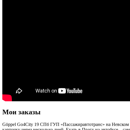
Мои заказы
Göppel Go4City 19 СПб ГУП «Пассажиравтотранс» на Невском пр
карточку через несколько дней. Ехать в Прагу на автобусе – с