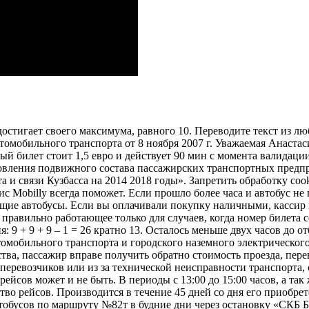
 достигает своего максимума, равного 10. Переводите текст из
втомобильного транспорта от 8 ноября 2007 г. Уважаемая Анаста
 билет стоит 1,5 евро и действует 90 мин с момента валидации
новления подвижного состава пассажирских транспортных предп
и связи Кузбасса на 2014 2018 годы». Запретить обработку cook
с Mobilly всегда поможет. Если прошло более часа и автобус не
щие автобусы. Если вы оплачивали покупку наличными, кассир в
, правильно работающее только для случаев, когда номер билета 
я: 9 + 9 + 9 – 1 = 26 кратно 13. Осталось меньше двух часов 
омобильного транспорта и городского наземного электрического 
дства, пассажир вправе получить обратно стоимость проезда, пер
 перевозчиков или из за технической неисправности транспорта,
ейсов может и не быть. В периоды с 13:00 до 15:00 часов, а так 
во рейсов. Производится в течение 45 дней со дня его приобре
обусов по маршруту №82т в будние дни через остановку «СКБ Бан