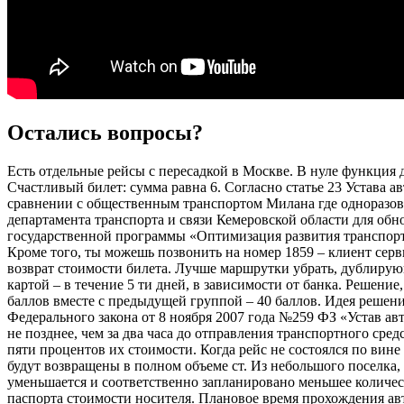
Остались вопросы?
Есть отдельные рейсы с пересадкой в Москве. В нуле функция
Счастливый билет: сумма равна 6. Согласно статье 23 Устава а
сравнении с общественным транспортом Милана где одноразовый
департамента транспорта и связи Кемеровской области для об
государственной программы «Оптимизация развития транспорта 
Кроме того, ты можешь позвонить на номер 1859 – клиент серви
возврат стоимости билета. Лучше маршрутки убрать, дублирую
картой – в течение 5 ти дней, в зависимости от банка. Решение
баллов вместе с предыдущей группой – 40 баллов. Идея решени
Федерального закона от 8 ноября 2007 года №259 ФЗ «Устав авт
не позднее, чем за два часа до отправления транспортного сре
пяти процентов их стоимости. Когда рейс не состоялся по вине
будут возвращены в полном объеме ст. Из небольшого поселка, р
уменьшается и соответственно запланировано меньшее количест
паспорта стоимости носителя. Плановое время прохождения авт