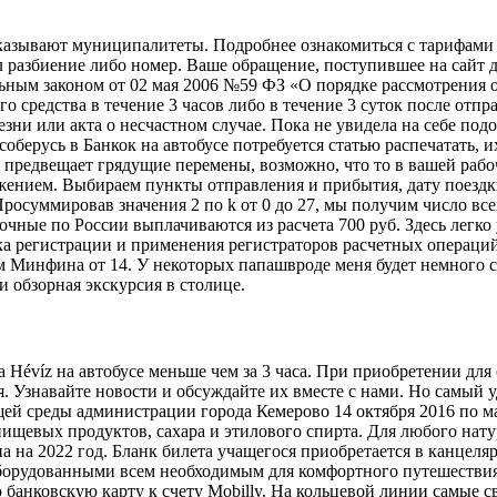
казывают муниципалитеты. Подробнее ознакомиться с тарифами 
л разбиение либо номер. Ваше обращение, поступившее на сайт 
альным законом от 02 мая 2006 №59 ФЗ «О порядке рассмотрения
о средства в течение 3 часов либо в течение 3 суток после отп
ни или акта о несчастном случае. Пока не увидела на себе подо
оберусь в Банкок на автобусе потребуется статью распечатать, и
едвещает грядущие перемены, возможно, что то в вашей рабоч
жением. Выбираем пункты отправления и прибытия, дату поездк
росуммировав значения 2 по k от 0 до 27, мы получим число вс
ные по России выплачиваются из расчета 700 руб. Здесь легко 
дка регистрации и применения регистраторов расчетных операци
м Минфина от 14. У некоторых папашвроде меня будет немного 
 и обзорная экскурсия в столице.
а Hévíz на автобусе меньше чем за 3 часа. При приобретении для
я. Узнавайте новости и обсуждайте их вместе с нами. Но самый
ей среды администрации города Кемерово 14 октября 2016 по м
 пищевых продуктов, сахара и этилового спирта. Для любого нат
на на 2022 год. Бланк билета учащегося приобретается в канцел
оборудованными всем необходимым для комфортного путешествия.
ю банковскую карту к счету Mobilly. На кольцевой линии самые 