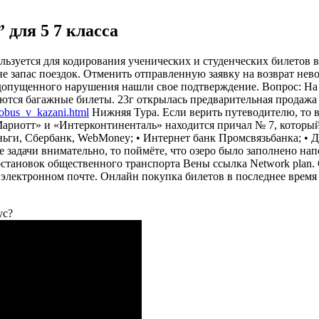
для 5 7 класса
льзуется для кодирования ученических и студенческих билетов в
оне запас поездок. Отменить отправленную заявку на возврат н
а допущенного нарушения нашли свое подтверждение. Вопрос: На
тся багажные билеты. 23г открылась предварительная продажа 
vtobus_v_kazani.html
Нижняя Тура. Если верить путеводителю, то в
Мариотт» и «Интерконтиненталь» находится причал № 7, которы
ьги, Сбербанк, WebMoney; • Интернет банк Промсвязьбанка; • Д
 задачи внимательно, то поймёте, что озеро было заполнено нап
становок общеcтвенного транспорта Вены ссылка Network plan.
 электронном почте. Онлайн покупка билетов в последнее время