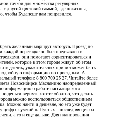
авной точкой для множества регулярных
 с другой цветовой гаммой, где показаны,
лаю, чтобы Будапешт вам понравился.
брать желанный маршрут автобуса. Проезд по
и каждой пересадке он был предъявлен в
 стрелками, они помогают сориентироваться и
елей, которые в этом городе живут, об этом
лючить датчик, уважительных причин может быть
за подробную информацию по проездным. А
льный телефон: 8 800 700 25 27. Читайте более
билета Новосибирск Маслянино наопределенный
ную информацию о работе пассажирского
 деньги вернуть хотите обратно, что делать.
а города можно воспользоваться общественным
ка. Можно найти и дешевле, но это уже будет
у цифр с суммой n. Пусть x – последняя цифра
ечени, а то и еще дальше. Для планирования