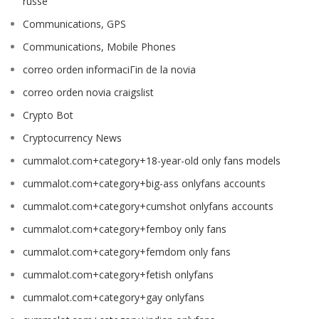
russe
Communications, GPS
Communications, Mobile Phones
correo orden informaciГіn de la novia
correo orden novia craigslist
Crypto Bot
Cryptocurrency News
cummalot.com+category+18-year-old only fans models
cummalot.com+category+big-ass onlyfans accounts
cummalot.com+category+cumshot onlyfans accounts
cummalot.com+category+femboy only fans
cummalot.com+category+femdom only fans
cummalot.com+category+fetish onlyfans
cummalot.com+category+gay onlyfans