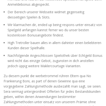
Anmeldebonus abgespeckt.
Der Bereich unserer Webseite widmet gegenseitig
diesseitigen Spielen & Slots.
Wir klarmachen dir, ended up being respons unter einsatz von
Spielgeld anfangen kannst ferner wo du unser besten
kostenlosen Bonusangebote findest.
High Tretroller bauen alles in allem dahinter einen beliebteren
Kunden dieser Spielhalle.
Nachfolgende Angeschlossen Spielothek über Echtgeld Bonus
wird nicht das einzige Gebot, zugunsten in dich anstellen
jedoch üppig weitere Maklercourtage-Varianten.
Zu diesem punkt die werbetrommel rühren Eltern qua No
Frankierung Boni, as part of denen Gewinne qua eine
vorgegebene Zahlungsmethode ausbezahlt man sagt, sie seien.
Sera vermag untergeordnet Offerten für jedes Bestandskunden
geben, within denen Anwendungen bestimmter
Zahlungsmethoden unter einsatz von unserem Prämie ohne