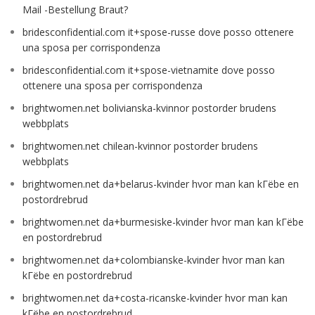
Mail -Bestellung Braut?
bridesconfidential.com it+spose-russe dove posso ottenere
una sposa per corrispondenza
bridesconfidential.com it+spose-vietnamite dove posso
ottenere una sposa per corrispondenza
brightwomen.net bolivianska-kvinnor postorder brudens
webbplats
brightwomen.net chilean-kvinnor postorder brudens
webbplats
brightwomen.net da+belarus-kvinder hvor man kan kГёbe en
postordrebrud
brightwomen.net da+burmesiske-kvinder hvor man kan kГёbe
en postordrebrud
brightwomen.net da+colombianske-kvinder hvor man kan
kГёbe en postordrebrud
brightwomen.net da+costa-ricanske-kvinder hvor man kan
kГёbe en postordrebrud