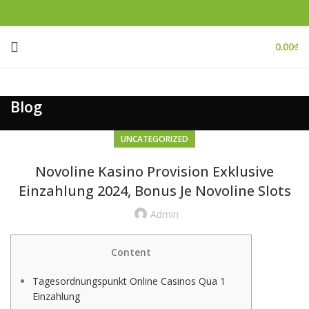
0.00
₫
Blog
UNCATEGORIZED
Novoline Kasino Provision Exklusive
Einzahlung 2024, Bonus Je Novoline Slots
Admin
Content
Tagesordnungspunkt Online Casinos Qua 1
Einzahlung