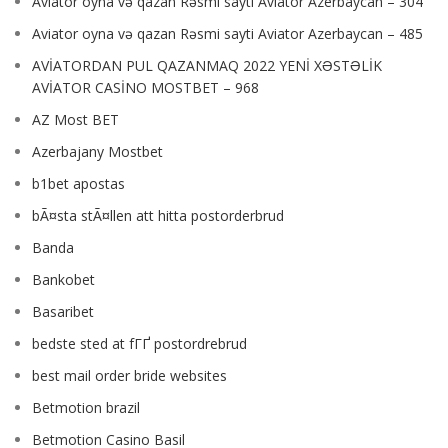
Aviator oyna və qazan Rəsmi sayti Aviator Azerbaycan – 304
Aviator oyna və qazan Rəsmi sayti Aviator Azerbaycan – 485
AVİATORDAN PUL QAZANMAQ 2022 YENİ XƏSTƏLİK
AVİATOR CASİNO MOSTBET – 968
AZ Most BET
Azerbajany Mostbet
b1bet apostas
bÃ¤sta stÃ¤llen att hitta postorderbrud
Banda
Bankobet
Basaribet
bedste sted at fГҐ postordrebrud
best mail order bride websites
Betmotion brazil
Betmotion Casino Basil