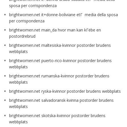
sposa per corrispondenza
brightwomen.net it+donne-boliviane etГ media della sposa
per corrispondenza
brightwomen.net main_da hvor man kan kГёbe en
postordrebrud
brightwomen.net maltesiska-kvinnor postorder brudens
webbplats
brightwomen.net puerto-rico-kvinnor postorder brudens
webbplats
brightwomen.net rumanska-kvinnor postorder brudens
webbplats
brightwomen.net ryska-kvinnor postorder brudens webbplats
brightwomen.net salvadoransk-kvinna postorder brudens
webbplats
brightwomen.net skotska-kvinnor postorder brudens
webbplats