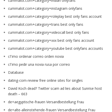
cummalot.com+category+indian onlyfans
cummalot.com+category+instagram onlyfans
cummalot.com+category+roleplay best only fans account
cummalot.com+category+trans best only fans
cummalot.com+category+videocall best only fans
cummalot.com+category+xxx best only fans account
cummalot.com+category+youtube best onlyfans accounts
cГіmo ordenar correo orden novia
cГіmo pedir una novia rusa por correo
Database
dating-com-review free online sites for singles
David Koch dead? Twitter scam ad lies about Sunrise host
death – 663
de+aegyptische-frauen Versandbestellung Frau
de+alte-alleinstehende-frauen Versandbestellung Frau