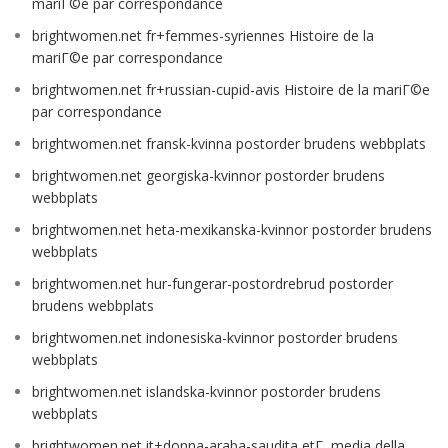
mariГ©e par correspondance
brightwomen.net fr+femmes-syriennes Histoire de la
mariГ©e par correspondance
brightwomen.net fr+russian-cupid-avis Histoire de la mariГ©e
par correspondance
brightwomen.net fransk-kvinna postorder brudens webbplats
brightwomen.net georgiska-kvinnor postorder brudens
webbplats
brightwomen.net heta-mexikanska-kvinnor postorder brudens
webbplats
brightwomen.net hur-fungerar-postordrebrud postorder
brudens webbplats
brightwomen.net indonesiska-kvinnor postorder brudens
webbplats
brightwomen.net islandska-kvinnor postorder brudens
webbplats
brightwomen.net it+donna-araba-saudita etГ media della