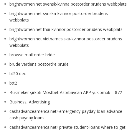
brightwomen.net svensk-kvinna postorder brudens webbplats
brightwomen.net syriska-kvinnor postorder brudens
webbplats
brightwomen.net thai-kvinnor postorder brudens webbplats
brightwomen.net vietnamesiska-kvinnor postorder brudens
webbplats
browse mail order bride
brude verdens postordre brude
bt50 dec
btt2
Bukmeker şirkəti Mostbet Azərbaycan APP yükləmək – 872
Business, Advertising
cashadvanceamerica.net+emergency-payday-loan advance
cash payday loans
cashadvanceamerica.net+private-student-loans where to get