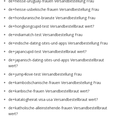
de+heisse-uruguay-frauen Versandbestellung Frau
de+heisse-usbekische-frauen Versandbestellung Frau
de+honduranische-braeute Versandbestellung Frau
de+hongkongcupid-test Versandbestellbraut wert?
de+indiamatch-test Versandbestellung Frau
de+indische-dating-sites-und-apps Versandbestellung Frau
de+japancupid-test Versandbestellbraut wert?
de+japanisch-dating-sites-und-apps Versandbestellbraut
wert?
de+jump4love-test Versandbestellung Frau
de+kambodschanische-frauen Versandbestellung Frau
de+karibische-frauen Versandbestellbraut wert?
de+katalogheirat-visa-usa Versandbestellbraut wert?
de+katholische-alleinstehende-frauen Versandbestellbraut
wert?