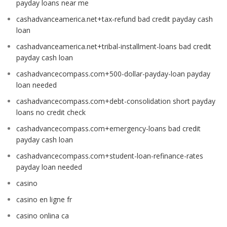
payday loans near me
cashadvanceamerica.net+tax-refund bad credit payday cash
loan
cashadvanceamerica.net+tribal-installment-loans bad credit
payday cash loan
cashadvancecompass.com+500-dollar-payday-loan payday
loan needed
cashadvancecompass.com+debt-consolidation short payday
loans no credit check
cashadvancecompass.com+emergency-loans bad credit
payday cash loan
cashadvancecompass.com+student-loan-refinance-rates
payday loan needed
casino
casino en ligne fr
casino onlina ca