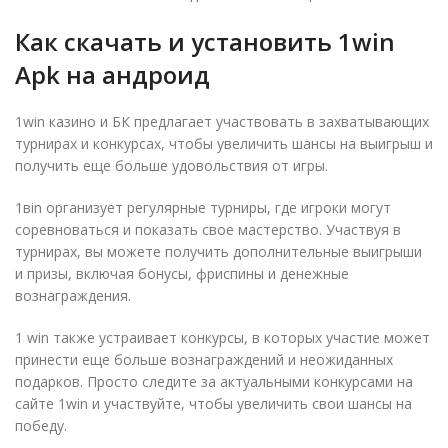
Как скачать и установить 1win
Apk на андроид
1win казино и БК предлагает участвовать в захватывающих
турнирах и конкурсах, чтобы увеличить шансы на выигрыш и
получить еще больше удовольствия от игры.
1вin организует регулярные турниры, где игроки могут
соревноваться и показать свое мастерство. Участвуя в
турнирах, вы можете получить дополнительные выигрыши
и призы, включая бонусы, фриспины и денежные
вознаграждения.
1 win также устраивает конкурсы, в которых участие может
принести еще больше вознаграждений и неожиданных
подарков. Просто следите за актуальными конкурсами на
сайте 1win и участвуйте, чтобы увеличить свои шансы на
победу.