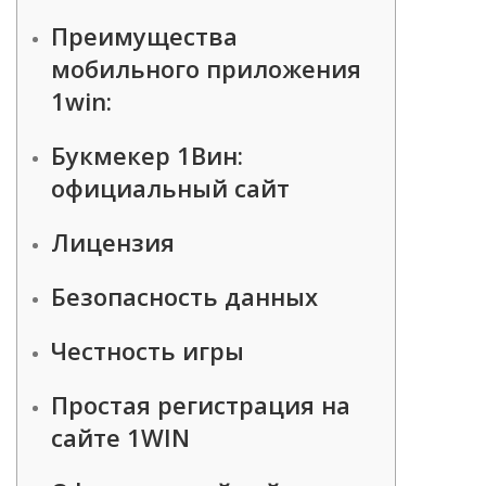
Преимущества
мобильного приложения
1win:
Букмекер 1Вин:
официальный сайт
Лицензия
Безопасность данных
Честность игры
Простая регистрация на
сайте 1WIN