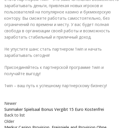
зарабатывать деньги, привлекая новых игроков и
пользователей на популярное казино и букмекерскую
контору. Вы сможете работать самостоятельно, без
ограничений по времени и месту. У вас будет полная
свобода в организации своей работы и возможность
заработать стабильный и приличный доход.
Не упустите шанс стать партнером 1win и начать
зарабатывать сегодня!
Присоединяйтесь к партнерской программе 1win и
получайте выгоду!
1win – ваш путь к успешному партнерскому бизнесу!
Newer
Sunmaker Spielsaal Bonus Vergibt 15 Euro Kostenfrei
Back to list
Older
Merkur Casino Provision, Freispiele and Provision Ohne