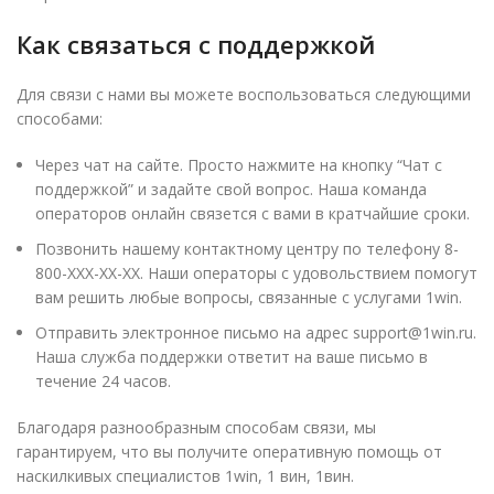
Как связаться с поддержкой
Для связи с нами вы можете воспользоваться следующими
способами:
Через чат на сайте. Просто нажмите на кнопку “Чат с
поддержкой” и задайте свой вопрос. Наша команда
операторов онлайн связется с вами в кратчайшие сроки.
Позвонить нашему контактному центру по телефону 8-
800-XXX-XX-XX. Наши операторы с удовольствием помогут
вам решить любые вопросы, связанные с услугами 1win.
Отправить электронное письмо на адрес support@1win.ru.
Наша служба поддержки ответит на ваше письмо в
течение 24 часов.
Благодаря разнообразным способам связи, мы
гарантируем, что вы получите оперативную помощь от
наскилкивых специалистов 1win, 1 вин, 1вин.