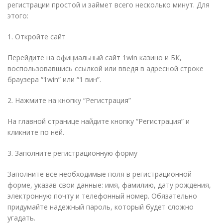
регистрации простой и займет всего несколько минут. Для
этого:
1. Откройте сайт
Перейдите на официальный сайт 1win казино и БК,
воспользовавшись ссылкой или введя в адресной строке
браузера “1win” или “1 вин”.
2. Нажмите на кнопку “Регистрация”
На главной странице найдите кнопку “Регистрация” и
кликните по ней.
3. Заполните регистрационную форму
Заполните все необходимые поля в регистрационной
форме, указав свои данные: имя, фамилию, дату рождения,
электронную почту и телефонный номер. Обязательно
придумайте надежный пароль, который будет сложно
угадать.