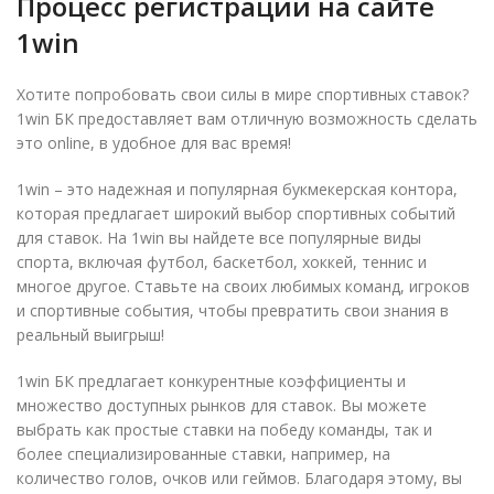
Процесс регистрации на сайте
1win
Хотите попробовать свои силы в мире спортивных ставок?
1win БК предоставляет вам отличную возможность сделать
это online, в удобное для вас время!
1win – это надежная и популярная букмекерская контора,
которая предлагает широкий выбор спортивных событий
для ставок. На 1win вы найдете все популярные виды
спорта, включая футбол, баскетбол, хоккей, теннис и
многое другое. Ставьте на своих любимых команд, игроков
и спортивные события, чтобы превратить свои знания в
реальный выигрыш!
1win БК предлагает конкурентные коэффициенты и
множество доступных рынков для ставок. Вы можете
выбрать как простые ставки на победу команды, так и
более специализированные ставки, например, на
количество голов, очков или геймов. Благодаря этому, вы