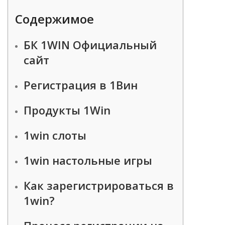
Содержимое
БК 1WIN Официальный
сайт
Регистрация в 1Вин
Продукты 1Win
1win слоты
1win настольные игры
Как зарегистрироваться в
1win?