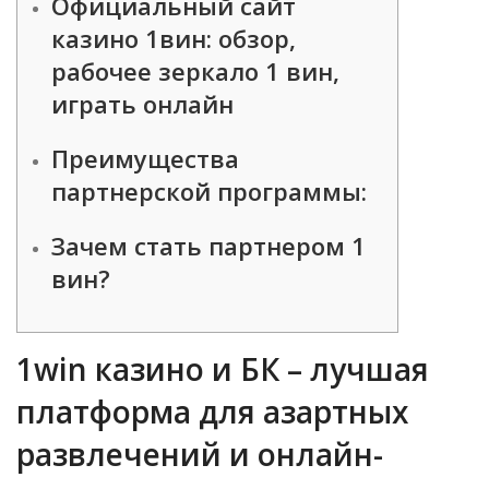
Официальный сайт
казино 1вин: обзор,
рабочее зеркало 1 вин,
играть онлайн
Преимущества
партнерской программы:
Зачем стать партнером 1
вин?
1win казино и БК – лучшая
платформа для азартных
развлечений и онлайн-