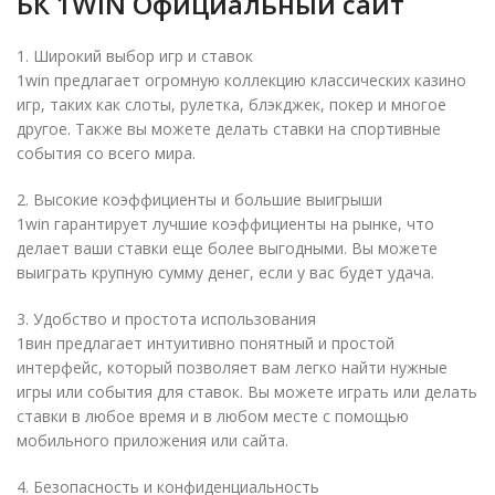
БК 1WIN Официальный сайт
1. Широкий выбор игр и ставок
1win предлагает огромную коллекцию классических казино
игр, таких как слоты, рулетка, блэкджек, покер и многое
другое. Также вы можете делать ставки на спортивные
события со всего мира.
2. Высокие коэффициенты и большие выигрыши
1win гарантирует лучшие коэффициенты на рынке, что
делает ваши ставки еще более выгодными. Вы можете
выиграть крупную сумму денег, если у вас будет удача.
3. Удобство и простота использования
1вин предлагает интуитивно понятный и простой
интерфейс, который позволяет вам легко найти нужные
игры или события для ставок. Вы можете играть или делать
ставки в любое время и в любом месте с помощью
мобильного приложения или сайта.
4. Безопасность и конфиденциальность