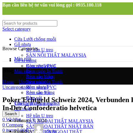
Bạn cần liên hệ tư vấn vui lòng gọi : 0935.180.118
Select category
Cửa Lưới chống muỗi
Gỗ nhựa
Browse Categories
Hệ trần U treo
SÀN NỘI THẤT MALAYSIA
Màn rèm
Gỗ xi măng
Concrete Wood
Rèm nhựa PVC
Blog
Màn rèm
Rèm cuốn In Tranh
Rèm cầu Vồng
Rèm sáo cuốn
Rèm cuốn In Tranh
Rèm sáo dọc
Home
»
Uncategorized
»
Rèm nhựa PVC
Rèm sáo gỗ
Uncategorized
Rèm sáo dọc
Rèm cầu Vồng
Rèm vải
Rèm vải
Poker Echtgeld Schweiz 2024, Verbunden P
Thiết bị phòng xông hơi
Cửa Lưới chống muỗi
In Der Confoederatio helvetica
Gỗ nhựa
Search
Hệ trần U treo
0
Wishlist
February 7, 2024
SÀN NGOẠI THẤT MALAYSIA
0
Compare
SÀN NGOẠI THẤT NHẬT BẢN
0
items
0.00
₫
Posted by
admin
SÀN NHỰA NGOẠI THẤT