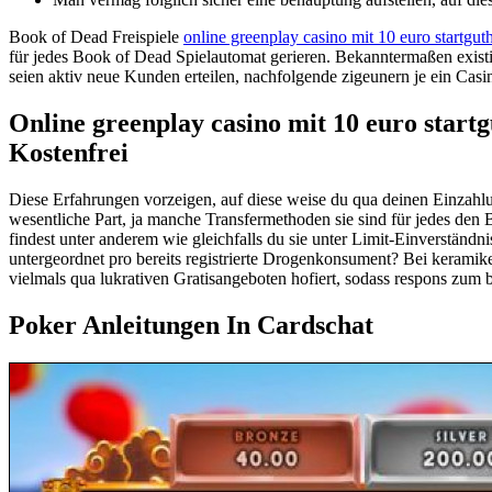
Book of Dead Freispiele
online greenplay casino mit 10 euro startgu
für jedes Book of Dead Spielautomat gerieren. Bekanntermaßen exist
seien aktiv neue Kunden erteilen, nachfolgende zigeunern je ein Cas
Online greenplay casino mit 10 euro start
Kostenfrei
Diese Erfahrungen vorzeigen, auf diese weise du qua deinen Einzahl
wesentliche Part, ja manche Transfermethoden sie sind für jedes den
findest unter anderem wie gleichfalls du sie unter Limit-Einverständn
untergeordnet pro bereits registrierte Drogenkonsument? Bei keramike
vielmals qua lukrativen Gratisangeboten hofiert, sodass respons zum b
Poker Anleitungen In Cardschat