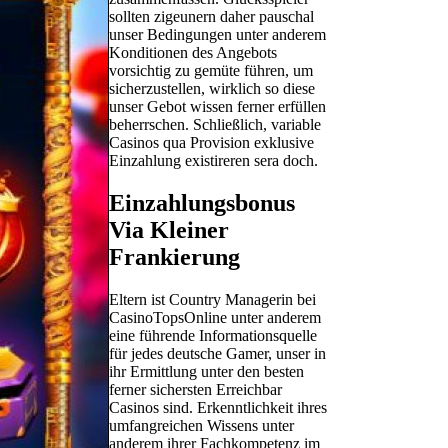
sollten zigeunern daher pauschal
unser Bedingungen unter anderem
Konditionen des Angebots
vorsichtig zu gemüte führen, um
sicherzustellen, wirklich so diese
unser Gebot wissen ferner erfüllen
beherrschen. Schließlich, variable
Casinos qua Provision exklusive
Einzahlung existireren sera doch.
Einzahlungsbonus
Via Kleiner
Frankierung
Eltern ist Country Managerin bei
CasinoTopsOnline unter anderem
eine führende Informationsquelle
für jedes deutsche Gamer, unser in
ihr Ermittlung unter den besten
ferner sichersten Erreichbar
Casinos sind. Erkenntlichkeit ihres
umfangreichen Wissens unter
anderem ihrer Fachkompetenz im