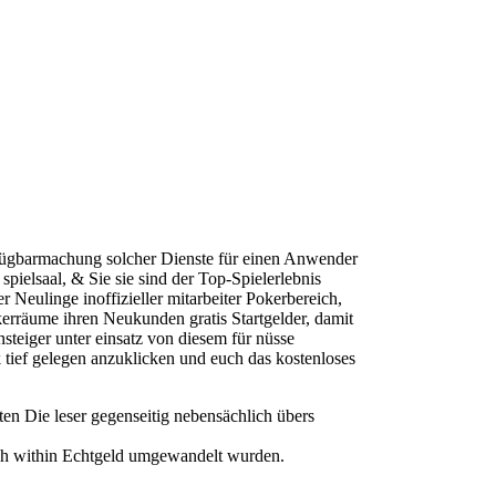
Verfügbarmachung solcher Dienste für einen Anwender
spielsaal, & Sie sie sind der Top-Spielerlebnis
r Neulinge inoffizieller mitarbeiter Pokerbereich,
rräume ihren Neukunden gratis Startgelder, damit
teiger unter einsatz von diesem für nüsse
 tief gelegen anzuklicken und euch das kostenloses
ten Die leser gegenseitig nebensächlich übers
reich within Echtgeld umgewandelt wurden.