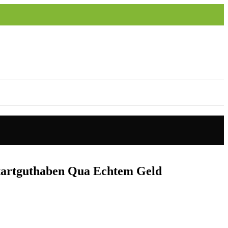
 startguthaben Qua Echtem Geld