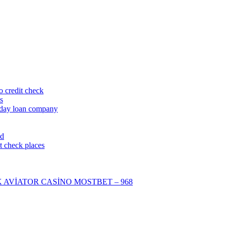
o credit check
s
yday loan company
ed
t check places
 AVİATOR CASİNO MOSTBET – 968