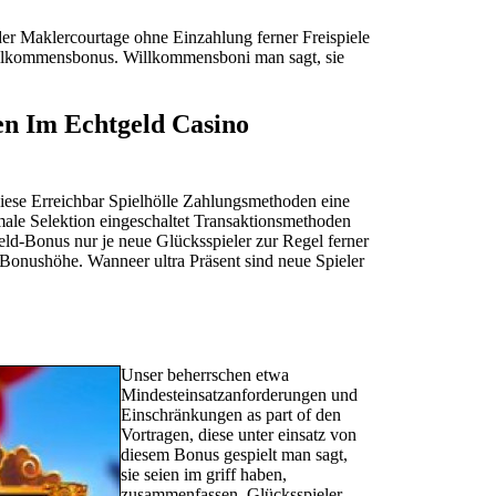
der Maklercourtage ohne Einzahlung ferner Freispiele
 Willkommensbonus. Willkommensboni man sagt, sie
ben Im Echtgeld Casino
iese Erreichbar Spielhölle Zahlungsmethoden eine
male Selektion eingeschaltet Transaktionsmethoden
geld-Bonus nur je neue Glücksspieler zur Regel ferner
r Bonushöhe. Wanneer ultra Präsent sind neue Spieler
Unser beherrschen etwa
Mindesteinsatzanforderungen und
Einschränkungen as part of den
Vortragen, diese unter einsatz von
diesem Bonus gespielt man sagt,
sie seien im griff haben,
zusammenfassen. Glücksspieler