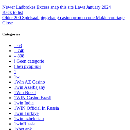
Newer
Ladbrokes Excess snap this site Laws January 2024
Back to list
Older
200 Spielsaal piggybang casino promo code Maklercourtage
Close
Categories
– 63
– 740
– 808
! Geen categorie
! Без рубрики
1
1w
1Win AZ Casino
1win Azerbajany
1Win Brasil
1WIN Casino Brasil
1win India
1WIN Official In Russia
1win Turkiye
1win uzbekistan
1winRussia
1xbet apk