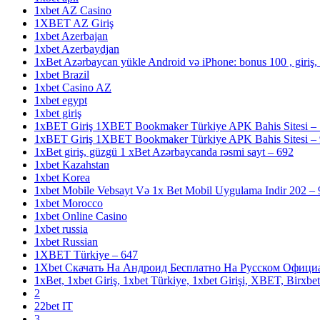
1xbet AZ Casino
1XBET AZ Giriş
1xbet Azerbajan
1xbet Azerbaydjan
1xBet Azərbaycan yükle Android və iPhone: bonus 100 , giriş,
1xbet Brazil
1xbet Casino AZ
1xbet egypt
1xbet giriş
1xBET Giriş 1XBET Bookmaker Türkiye APK Bahis Sitesi –
1xBET Giriş 1XBET Bookmaker Türkiye APK Bahis Sitesi –
1xBet giriş, güzgü 1 xBet Azərbaycanda rəsmi sayt – 692
1xbet Kazahstan
1xbet Korea
1xbet Mobile Vebsayt Və 1x Bet Mobil Uygulama Indir 202 –
1xbet Morocco
1xbet Online Casino
1xbet russia
1xbet Russian
1XBET Türkiye – 647
1Xbet Скачать На Андроид Бесплатно На Русском Официаль
1xBet, 1xbet Giriş, 1xbet Türkiye, 1xbet Girişi, XBET, Birxbe
2
22bet IT
3