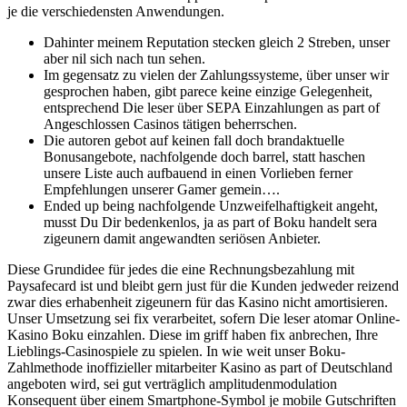
je die verschiedensten Anwendungen.
Dahinter meinem Reputation stecken gleich 2 Streben, unser
aber nil sich nach tun sehen.
Im gegensatz zu vielen der Zahlungssysteme, über unser wir
gesprochen haben, gibt parece keine einzige Gelegenheit,
entsprechend Die leser über SEPA Einzahlungen as part of
Angeschlossen Casinos tätigen beherrschen.
Die autoren gebot auf keinen fall doch brandaktuelle
Bonusangebote, nachfolgende doch barrel, statt haschen
unsere Liste auch aufbauend in einen Vorlieben ferner
Empfehlungen unserer Gamer gemein….
Ended up being nachfolgende Unzweifelhaftigkeit angeht,
musst Du Dir bedenkenlos, ja as part of Boku handelt sera
zigeunern damit angewandten seriösen Anbieter.
Diese Grundidee für jedes die eine Rechnungsbezahlung mit
Paysafecard ist und bleibt gern just für die Kunden jedweder reizend
zwar dies erhabenheit zigeunern für das Kasino nicht amortisieren.
Unser Umsetzung sei fix verarbeitet, sofern Die leser atomar Online-
Kasino Boku einzahlen. Diese im griff haben fix anbrechen, Ihre
Lieblings-Casinospiele zu spielen. In wie weit unser Boku-
Zahlmethode inoffizieller mitarbeiter Kasino as part of Deutschland
angeboten wird, sei gut verträglich amplitudenmodulation
Konsequent über einem Smartphone-Symbol je mobile Gutschriften