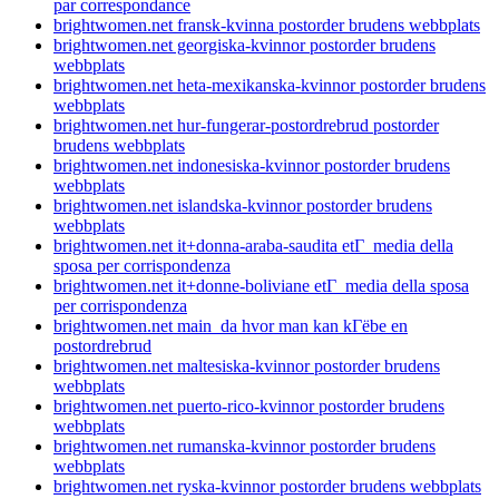
par correspondance
brightwomen.net fransk-kvinna postorder brudens webbplats
brightwomen.net georgiska-kvinnor postorder brudens
webbplats
brightwomen.net heta-mexikanska-kvinnor postorder brudens
webbplats
brightwomen.net hur-fungerar-postordrebrud postorder
brudens webbplats
brightwomen.net indonesiska-kvinnor postorder brudens
webbplats
brightwomen.net islandska-kvinnor postorder brudens
webbplats
brightwomen.net it+donna-araba-saudita etГ media della
sposa per corrispondenza
brightwomen.net it+donne-boliviane etГ media della sposa
per corrispondenza
brightwomen.net main_da hvor man kan kГёbe en
postordrebrud
brightwomen.net maltesiska-kvinnor postorder brudens
webbplats
brightwomen.net puerto-rico-kvinnor postorder brudens
webbplats
brightwomen.net rumanska-kvinnor postorder brudens
webbplats
brightwomen.net ryska-kvinnor postorder brudens webbplats