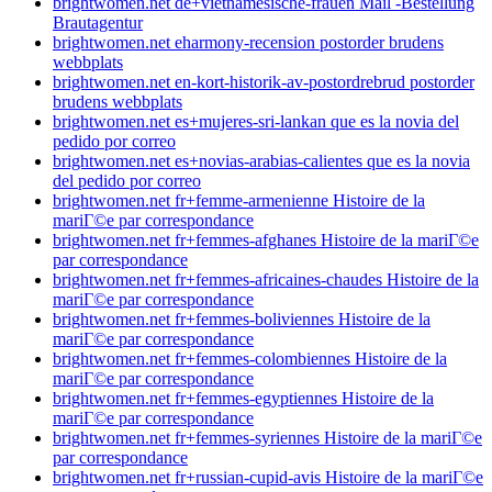
brightwomen.net de+vietnamesische-frauen Mail -Bestellung
Brautagentur
brightwomen.net eharmony-recension postorder brudens
webbplats
brightwomen.net en-kort-historik-av-postordrebrud postorder
brudens webbplats
brightwomen.net es+mujeres-sri-lankan que es la novia del
pedido por correo
brightwomen.net es+novias-arabias-calientes que es la novia
del pedido por correo
brightwomen.net fr+femme-armenienne Histoire de la
mariГ©e par correspondance
brightwomen.net fr+femmes-afghanes Histoire de la mariГ©e
par correspondance
brightwomen.net fr+femmes-africaines-chaudes Histoire de la
mariГ©e par correspondance
brightwomen.net fr+femmes-boliviennes Histoire de la
mariГ©e par correspondance
brightwomen.net fr+femmes-colombiennes Histoire de la
mariГ©e par correspondance
brightwomen.net fr+femmes-egyptiennes Histoire de la
mariГ©e par correspondance
brightwomen.net fr+femmes-syriennes Histoire de la mariГ©e
par correspondance
brightwomen.net fr+russian-cupid-avis Histoire de la mariГ©e