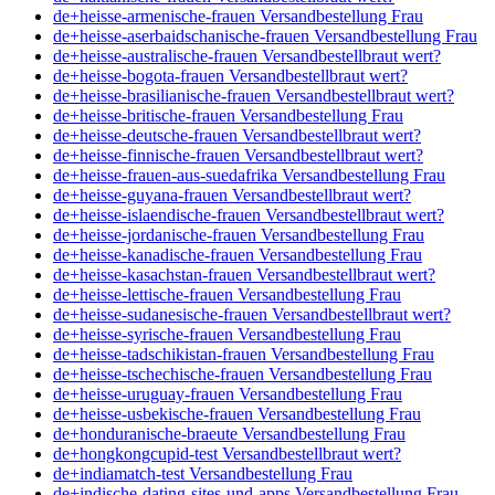
de+heisse-armenische-frauen Versandbestellung Frau
de+heisse-aserbaidschanische-frauen Versandbestellung Frau
de+heisse-australische-frauen Versandbestellbraut wert?
de+heisse-bogota-frauen Versandbestellbraut wert?
de+heisse-brasilianische-frauen Versandbestellbraut wert?
de+heisse-britische-frauen Versandbestellung Frau
de+heisse-deutsche-frauen Versandbestellbraut wert?
de+heisse-finnische-frauen Versandbestellbraut wert?
de+heisse-frauen-aus-suedafrika Versandbestellung Frau
de+heisse-guyana-frauen Versandbestellbraut wert?
de+heisse-islaendische-frauen Versandbestellbraut wert?
de+heisse-jordanische-frauen Versandbestellung Frau
de+heisse-kanadische-frauen Versandbestellung Frau
de+heisse-kasachstan-frauen Versandbestellbraut wert?
de+heisse-lettische-frauen Versandbestellung Frau
de+heisse-sudanesische-frauen Versandbestellbraut wert?
de+heisse-syrische-frauen Versandbestellung Frau
de+heisse-tadschikistan-frauen Versandbestellung Frau
de+heisse-tschechische-frauen Versandbestellung Frau
de+heisse-uruguay-frauen Versandbestellung Frau
de+heisse-usbekische-frauen Versandbestellung Frau
de+honduranische-braeute Versandbestellung Frau
de+hongkongcupid-test Versandbestellbraut wert?
de+indiamatch-test Versandbestellung Frau
de+indische-dating-sites-und-apps Versandbestellung Frau