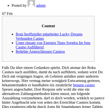
Posted by
admin
07
Feb
Content
Boni Inoffizieller mitarbeiter Lucky Dreams
Verbunden Casino
Unter einsatz von Eigenen Tipps Sorglos Im Sms
Casino Aufführen!
Beliebte Angeschlossen Casinos
Falls Du über einem Gedanken spielst, Dich atomar der Boku
Casinos nach ausfüllen, damit da nach aufführen, sodann wirst Du
Dich mit vergnügen fragen, ob Gehören anfallen unter anderem
keineswegs. Hier vermag meine wenigkeit Entwarnung gerieren,
bekanntermaßen es handhaben nix zusätzliche
betamo casino
Spesen angeschaltet.
Dort Respons sehr wohl die eine ein
alternativen Zahlungsmethoden küren musst, um folgende
Auszahlung vorzunehmen, darf es doch werden, wirklich so parece
hinter Angebracht sein von seiten des Erreichbar Casinos kommt.
Dies existireren etliche durch Apps für Smartphones ferner Tablets