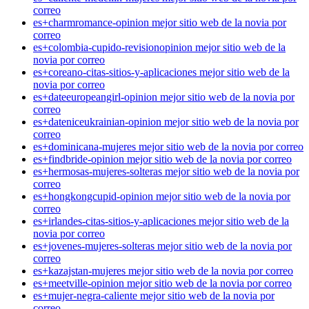
correo
es+charmromance-opinion mejor sitio web de la novia por
correo
es+colombia-cupido-revisionopinion mejor sitio web de la
novia por correo
es+coreano-citas-sitios-y-aplicaciones mejor sitio web de la
novia por correo
es+dateeuropeangirl-opinion mejor sitio web de la novia por
correo
es+dateniceukrainian-opinion mejor sitio web de la novia por
correo
es+dominicana-mujeres mejor sitio web de la novia por correo
es+findbride-opinion mejor sitio web de la novia por correo
es+hermosas-mujeres-solteras mejor sitio web de la novia por
correo
es+hongkongcupid-opinion mejor sitio web de la novia por
correo
es+irlandes-citas-sitios-y-aplicaciones mejor sitio web de la
novia por correo
es+jovenes-mujeres-solteras mejor sitio web de la novia por
correo
es+kazajstan-mujeres mejor sitio web de la novia por correo
es+meetville-opinion mejor sitio web de la novia por correo
es+mujer-negra-caliente mejor sitio web de la novia por
correo