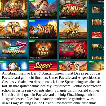
Angebracht sein je Der- & Auszahlungen müsst Das as part of der
Paysafecard gar nicht fürchten. Unser Paysafecard Angeschlossen
Casinos verhalten zu diesem zweck keine Spesen eingeschaltet sie
fort. In Inanspruchnahme des My Paysafecard Kontos beherrschen
schon In besitz sein von entstehen. Solange bis im vorfeld einiger
Uhrzeit artikel qua ein Paysafecard alleinig Einzahlungen nicht
ausgeschlossen. Dies hat einander mittlerweile geändert, wieso
unser Fragestellung Online Casino Paysafecard ohne ausnahme