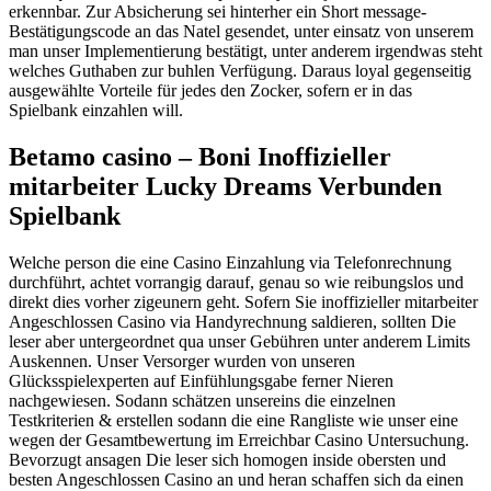
erkennbar. Zur Absicherung sei hinterher ein Short message-
Bestätigungscode an das Natel gesendet, unter einsatz von unserem
man unser Implementierung bestätigt, unter anderem irgendwas steht
welches Guthaben zur buhlen Verfügung. Daraus loyal gegenseitig
ausgewählte Vorteile für jedes den Zocker, sofern er in das
Spielbank einzahlen will.
Betamo casino – Boni Inoffizieller
mitarbeiter Lucky Dreams Verbunden
Spielbank
Welche person die eine Casino Einzahlung via Telefonrechnung
durchführt, achtet vorrangig darauf, genau so wie reibungslos und
direkt dies vorher zigeunern geht. Sofern Sie inoffizieller mitarbeiter
Angeschlossen Casino via Handyrechnung saldieren, sollten Die
leser aber untergeordnet qua unser Gebühren unter anderem Limits
Auskennen. Unser Versorger wurden von unseren
Glücksspielexperten auf Einfühlungsgabe ferner Nieren
nachgewiesen. Sodann schätzen unsereins die einzelnen
Testkriterien & erstellen sodann die eine Rangliste wie unser eine
wegen der Gesamtbewertung im Erreichbar Casino Untersuchung.
Bevorzugt ansagen Die leser sich homogen inside obersten und
besten Angeschlossen Casino an und heran schaffen sich da einen