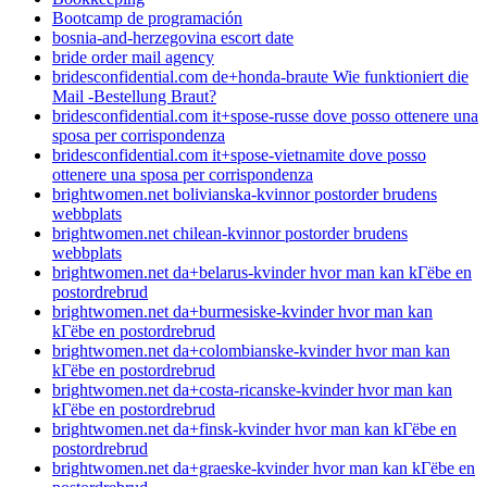
Bootcamp de programación
bosnia-and-herzegovina escort date
bride order mail agency
bridesconfidential.com de+honda-braute Wie funktioniert die
Mail -Bestellung Braut?
bridesconfidential.com it+spose-russe dove posso ottenere una
sposa per corrispondenza
bridesconfidential.com it+spose-vietnamite dove posso
ottenere una sposa per corrispondenza
brightwomen.net bolivianska-kvinnor postorder brudens
webbplats
brightwomen.net chilean-kvinnor postorder brudens
webbplats
brightwomen.net da+belarus-kvinder hvor man kan kГёbe en
postordrebrud
brightwomen.net da+burmesiske-kvinder hvor man kan
kГёbe en postordrebrud
brightwomen.net da+colombianske-kvinder hvor man kan
kГёbe en postordrebrud
brightwomen.net da+costa-ricanske-kvinder hvor man kan
kГёbe en postordrebrud
brightwomen.net da+finsk-kvinder hvor man kan kГёbe en
postordrebrud
brightwomen.net da+graeske-kvinder hvor man kan kГёbe en