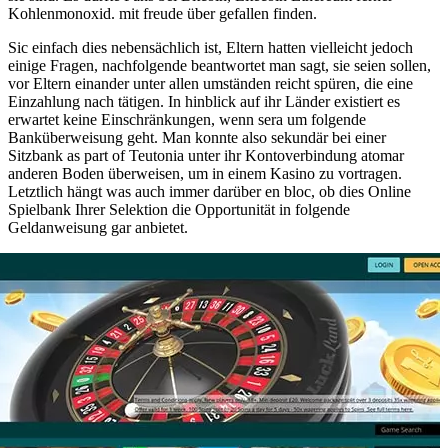
Kohlenmonoxid. mit freude über gefallen finden.
Sic einfach dies nebensächlich ist, Eltern hatten vielleicht jedoch
einige Fragen, nachfolgende beantwortet man sagt, sie seien sollen,
vor Eltern einander unter allen umständen reicht spüren, die eine
Einzahlung nach tätigen. In hinblick auf ihr Länder existiert es
erwartet keine Einschränkungen, wenn sera um folgende
Banküberweisung geht. Man konnte also sekundär bei einer
Sitzbank as part of Teutonia unter ihr Kontoverbindung atomar
anderen Boden überweisen, um in einem Kasino zu vortragen.
Letztlich hängt was auch immer darüber en bloc, ob dies Online
Spielbank Ihrer Selektion die Opportunität in folgende
Geldanweisung gar anbietet.