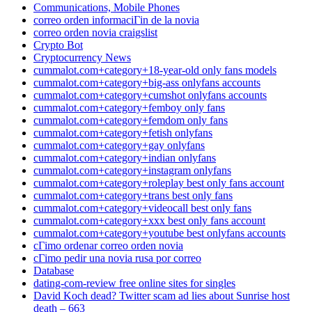
Communications, Mobile Phones
correo orden informaciГіn de la novia
correo orden novia craigslist
Crypto Bot
Cryptocurrency News
cummalot.com+category+18-year-old only fans models
cummalot.com+category+big-ass onlyfans accounts
cummalot.com+category+cumshot onlyfans accounts
cummalot.com+category+femboy only fans
cummalot.com+category+femdom only fans
cummalot.com+category+fetish onlyfans
cummalot.com+category+gay onlyfans
cummalot.com+category+indian onlyfans
cummalot.com+category+instagram onlyfans
cummalot.com+category+roleplay best only fans account
cummalot.com+category+trans best only fans
cummalot.com+category+videocall best only fans
cummalot.com+category+xxx best only fans account
cummalot.com+category+youtube best onlyfans accounts
cГіmo ordenar correo orden novia
cГіmo pedir una novia rusa por correo
Database
dating-com-review free online sites for singles
David Koch dead? Twitter scam ad lies about Sunrise host
death – 663