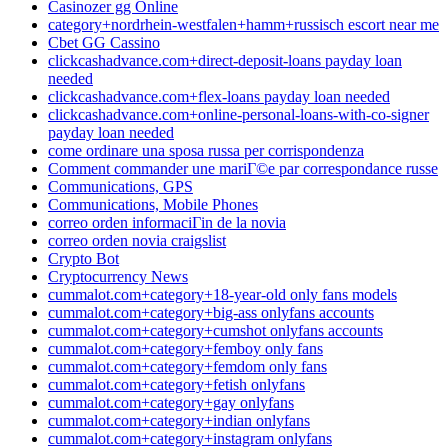
Casinozer gg Online
category+nordrhein-westfalen+hamm+russisch escort near me
Cbet GG Cassino
clickcashadvance.com+direct-deposit-loans payday loan
needed
clickcashadvance.com+flex-loans payday loan needed
clickcashadvance.com+online-personal-loans-with-co-signer
payday loan needed
come ordinare una sposa russa per corrispondenza
Comment commander une mariГ©e par correspondance russe
Communications, GPS
Communications, Mobile Phones
correo orden informaciГіn de la novia
correo orden novia craigslist
Crypto Bot
Cryptocurrency News
cummalot.com+category+18-year-old only fans models
cummalot.com+category+big-ass onlyfans accounts
cummalot.com+category+cumshot onlyfans accounts
cummalot.com+category+femboy only fans
cummalot.com+category+femdom only fans
cummalot.com+category+fetish onlyfans
cummalot.com+category+gay onlyfans
cummalot.com+category+indian onlyfans
cummalot.com+category+instagram onlyfans