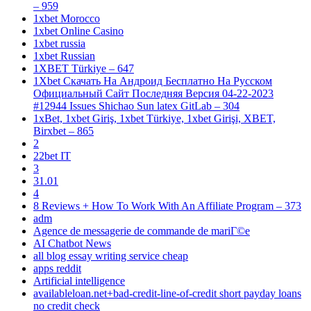
– 959
1xbet Morocco
1xbet Online Casino
1xbet russia
1xbet Russian
1XBET Türkiye – 647
1Xbet Скачать На Андроид Бесплатно На Русском
Официальный Сайт Последняя Версия 04-22-2023
#12944 Issues Shichao Sun latex GitLab – 304
1xBet, 1xbet Giriş, 1xbet Türkiye, 1xbet Girişi, XBET,
Birxbet – 865
2
22bet IT
3
31.01
4
8 Reviews + How To Work With An Affiliate Program – 373
adm
Agence de messagerie de commande de mariГ©e
AI Chatbot News
all blog essay writing service cheap
apps reddit
Artificial intelligence
availableloan.net+bad-credit-line-of-credit short payday loans
no credit check