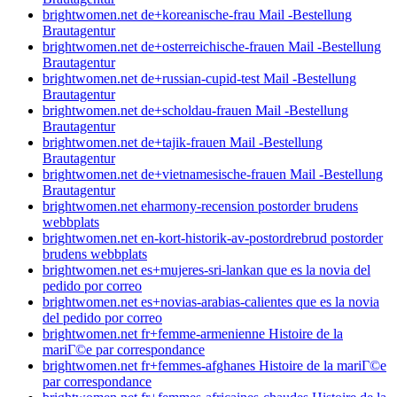
brightwomen.net de+koreanische-frau Mail -Bestellung
Brautagentur
brightwomen.net de+osterreichische-frauen Mail -Bestellung
Brautagentur
brightwomen.net de+russian-cupid-test Mail -Bestellung
Brautagentur
brightwomen.net de+scholdau-frauen Mail -Bestellung
Brautagentur
brightwomen.net de+tajik-frauen Mail -Bestellung
Brautagentur
brightwomen.net de+vietnamesische-frauen Mail -Bestellung
Brautagentur
brightwomen.net eharmony-recension postorder brudens
webbplats
brightwomen.net en-kort-historik-av-postordrebrud postorder
brudens webbplats
brightwomen.net es+mujeres-sri-lankan que es la novia del
pedido por correo
brightwomen.net es+novias-arabias-calientes que es la novia
del pedido por correo
brightwomen.net fr+femme-armenienne Histoire de la
mariГ©e par correspondance
brightwomen.net fr+femmes-afghanes Histoire de la mariГ©e
par correspondance