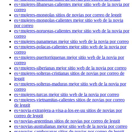
es+mujeres-libanesas-calientes mejor sitio web de la novia por
correo
es+mujeres-mongolas sitios de novias por correo de leggit
es+mujeres-mongolas-calientes mejor sitio web de la novia
por correo
es+mujeres-noruegas-calientes mejor sitio web de la novia por
correo
es+mujeres-panamenas mejor sitio web de la novia por correo
es+mujeres-polacas-calientes mejor sitio web de la novia por
correo
es+mujeres-puertorriquenas mejor sitio web de la novia por
correo
es+mujeres-siberianas mejor sitio web de la novia por correo
es+mujeres-solteras-cristianas sitios de novias por correo de
leggit
es+mujeres-solteras-maduras mejor sitio web de la novia por
correo
es+mujeres-turcas mejor sitio web de la novia por correo
es+mujeres-vietnamitas-calientes sitios de novias por correo
de leggit
es+novia-extranjera-a-visa-a-los-ee-uu sitios de novias por
correo de leggit
es+novias-argentinas sitios de novias por correo de leggit
es+novias-australianas mejor sitio web de la novia por correo
es+novias-camboyanas sitios de novias por correo de leggit