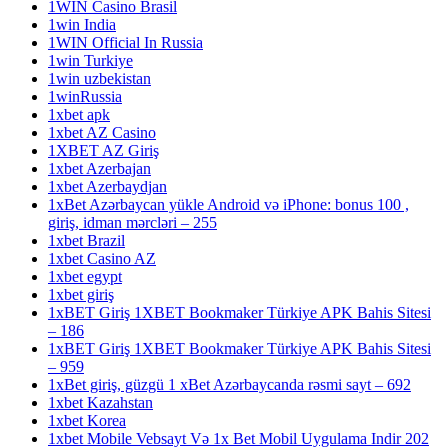
1WIN Casino Brasil
1win India
1WIN Official In Russia
1win Turkiye
1win uzbekistan
1winRussia
1xbet apk
1xbet AZ Casino
1XBET AZ Giriş
1xbet Azerbajan
1xbet Azerbaydjan
1xBet Azərbaycan yükle Android və iPhone: bonus 100 ,
giriş, idman mərcləri – 255
1xbet Brazil
1xbet Casino AZ
1xbet egypt
1xbet giriş
1xBET Giriş 1XBET Bookmaker Türkiye APK Bahis Sitesi
– 186
1xBET Giriş 1XBET Bookmaker Türkiye APK Bahis Sitesi
– 959
1xBet giriş, güzgü 1 xBet Azərbaycanda rəsmi sayt – 692
1xbet Kazahstan
1xbet Korea
1xbet Mobile Vebsayt Və 1x Bet Mobil Uygulama Indir 202