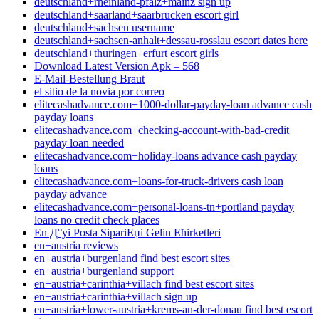
deutschland+rheinland-pfalz+mainz sign up
deutschland+saarland+saarbrucken escort girl
deutschland+sachsen username
deutschland+sachsen-anhalt+dessau-rosslau escort dates here
deutschland+thuringen+erfurt escort girls
Download Latest Version Apk – 568
E-Mail-Bestellung Braut
el sitio de la novia por correo
elitecashadvance.com+1000-dollar-payday-loan advance cash
payday loans
elitecashadvance.com+checking-account-with-bad-credit
payday loan needed
elitecashadvance.com+holiday-loans advance cash payday
loans
elitecashadvance.com+loans-for-truck-drivers cash loan
payday advance
elitecashadvance.com+personal-loans-tn+portland payday
loans no credit check places
En Д°yi Posta SipariЕџi Gelin Ећirketleri
en+austria reviews
en+austria+burgenland find best escort sites
en+austria+burgenland support
en+austria+carinthia+villach find best escort sites
en+austria+carinthia+villach sign up
en+austria+lower-austria+krems-an-der-donau find best escort