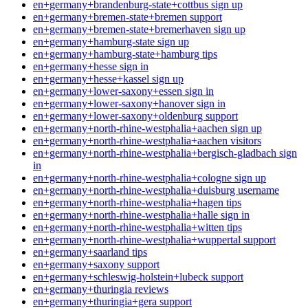
en+germany+brandenburg-state+cottbus sign up
en+germany+bremen-state+bremen support
en+germany+bremen-state+bremerhaven sign up
en+germany+hamburg-state sign up
en+germany+hamburg-state+hamburg tips
en+germany+hesse sign in
en+germany+hesse+kassel sign up
en+germany+lower-saxony+essen sign in
en+germany+lower-saxony+hanover sign in
en+germany+lower-saxony+oldenburg support
en+germany+north-rhine-westphalia+aachen sign up
en+germany+north-rhine-westphalia+aachen visitors
en+germany+north-rhine-westphalia+bergisch-gladbach sign
in
en+germany+north-rhine-westphalia+cologne sign up
en+germany+north-rhine-westphalia+duisburg username
en+germany+north-rhine-westphalia+hagen tips
en+germany+north-rhine-westphalia+halle sign in
en+germany+north-rhine-westphalia+witten tips
en+germany+north-rhine-westphalia+wuppertal support
en+germany+saarland tips
en+germany+saxony support
en+germany+schleswig-holstein+lubeck support
en+germany+thuringia reviews
en+germany+thuringia+gera support