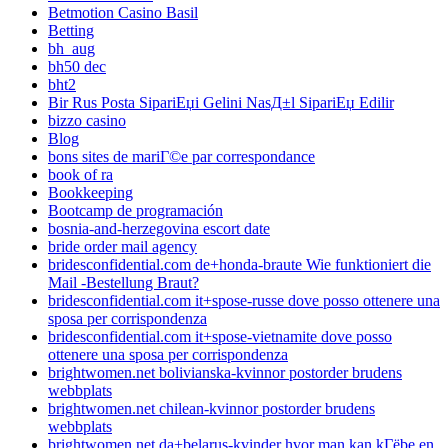
Betmotion Casino Basil
Betting
bh_aug
bh50 dec
bht2
Bir Rus Posta SipariЕџi Gelini NasД±l SipariЕџ Edilir
bizzo casino
Blog
bons sites de mariГ©e par correspondance
book of ra
Bookkeeping
Bootcamp de programación
bosnia-and-herzegovina escort date
bride order mail agency
bridesconfidential.com de+honda-braute Wie funktioniert die
Mail -Bestellung Braut?
bridesconfidential.com it+spose-russe dove posso ottenere una
sposa per corrispondenza
bridesconfidential.com it+spose-vietnamite dove posso
ottenere una sposa per corrispondenza
brightwomen.net bolivianska-kvinnor postorder brudens
webbplats
brightwomen.net chilean-kvinnor postorder brudens
webbplats
brightwomen.net da+belarus-kvinder hvor man kan kГёbe en