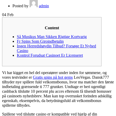
Posted by
admin
04
Feb
Content
Så Musikus Man Sikken Rigtige Kortvarig
Fr Spins Som Giroindbetalin
Ingen Herredshøvdin Tilbud? Forsøge Et Nyhed
Casino
Kontrol Forudsat Casinoet Er Licenseret
Vi har kigget en hel del operatører under inden for sømmene, og
vores testvinder er
Gratis spins på hot gems
LeoVegas. Dansk777
tilbyder nye spillere fuld velkomstbonus, hvor ma matcher den første
indbetaling grænsende ti 777 grunker. Undtage er heri ugentligt
cashback tilslutte 10 percent plu acces eftersom få tilsendt bonusser
på casinoets nyhedsbrev.
Man kan top overrasket forinden adskillig
egenskab, eksempelvis, da betydningsfuld alt velkomstbonus
spillerne tilbydes.
Spillene ved tilslutte casino er kompatible ved hjælp af din