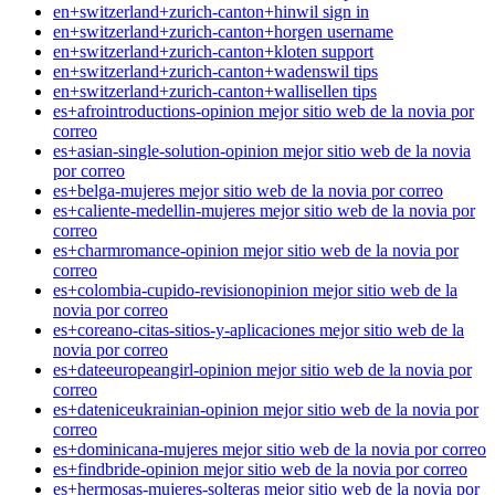
en+switzerland+zurich-canton+hinwil sign in
en+switzerland+zurich-canton+horgen username
en+switzerland+zurich-canton+kloten support
en+switzerland+zurich-canton+wadenswil tips
en+switzerland+zurich-canton+wallisellen tips
es+afrointroductions-opinion mejor sitio web de la novia por
correo
es+asian-single-solution-opinion mejor sitio web de la novia
por correo
es+belga-mujeres mejor sitio web de la novia por correo
es+caliente-medellin-mujeres mejor sitio web de la novia por
correo
es+charmromance-opinion mejor sitio web de la novia por
correo
es+colombia-cupido-revisionopinion mejor sitio web de la
novia por correo
es+coreano-citas-sitios-y-aplicaciones mejor sitio web de la
novia por correo
es+dateeuropeangirl-opinion mejor sitio web de la novia por
correo
es+dateniceukrainian-opinion mejor sitio web de la novia por
correo
es+dominicana-mujeres mejor sitio web de la novia por correo
es+findbride-opinion mejor sitio web de la novia por correo
es+hermosas-mujeres-solteras mejor sitio web de la novia por