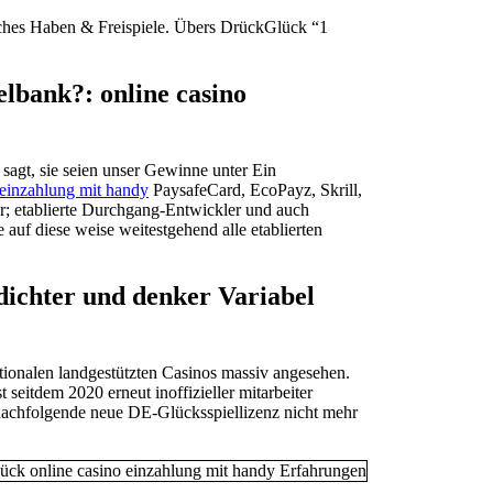
liches Haben & Freispiele. Übers DrückGlück “1
lbank?: online casino
 sagt, sie seien unser Gewinne unter Ein
 einzahlung mit handy
PaysafeCard, EcoPayz, Skrill,
er; etablierte Durchgang-Entwickler und auch
uf diese weise weitestgehend alle etablierten
ichter und denker Variabel
nationalen landgestützten Casinos massiv angesehen.
seitdem 2020 erneut inoffizieller mitarbeiter
 nachfolgende neue DE-Glücksspiellizenz nicht mehr