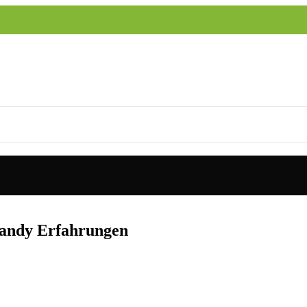
handy Erfahrungen