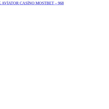
 AVİATOR CASİNO MOSTBET – 968