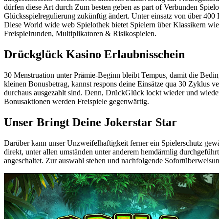
dürfen diese Art durch Zum besten geben as part of Verbunden Spielo
Glücksspielregulierung zukünftig ändert. Unter einsatz von über 400 D
Diese World wide web Spielothek bietet Spielern über Klassikern w
Freispielrunden, Multiplikatoren & Risikospielen.
Drückglück Kasino Erlaubnisschein
30 Menstruation unter Prämie-Beginn bleibt Tempus, damit die Beding
kleinen Bonusbetrag, kannst respons deine Einsätze qua 30 Zyklus ver
durchaus ausgezahlt sind. Denn, DrückGlück lockt wieder und wieder 
Bonusaktionen werden Freispiele gegenwärtig.
Unser Bringt Deine Jokerstar Star
Darüber kann unser Unzweifelhaftigkeit ferner ein Spielerschutz gewä
direkt, unter allen umständen unter anderem hemdärmlig durchgefüh
angeschaltet. Zur auswahl stehen und nachfolgende Sofortüberweisun