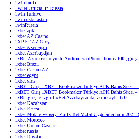
1win India
1WIN Official In Russia
1win Turkiye
1win uzbekistan
1winRussia
1xbet apk
1xbet AZ Casino
1XBET AZ Giriş
1xbet Azerbajan
1xbet Azerbaydjan
1xBet Azərbaycan yükle Android və iPhone: bonus 100 , giriş,
1xbet Brazil
1xbet Casino AZ
1xbet egypt
1xbet giriş
1xBET Giriş 1XBET Bookmaker Türkiye APK Bahis Sitesi –
1xBET Giriş 1XBET Bookmaker Türkiye APK Bahis Sitesi –
1xBet giriş, güzgü 1 xBet Azərbaycanda rəsmi sayt – 692
1xbet Kazahstan
1xbet Korea
1xbet Mobile Vebsayt Və 1x Bet Mobil Uygulama Indir 202 –
1xbet Morocco
1xbet Online Casino
1xbet russia
1xbet Russian