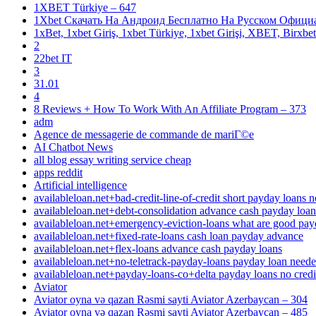
1XBET Türkiye – 647
1Xbet Скачать На Андроид Бесплатно На Русском Официаль
1xBet, 1xbet Giriş, 1xbet Türkiye, 1xbet Girişi, XBET, Birxbe
2
22bet IT
3
31.01
4
8 Reviews + How To Work With An Affiliate Program – 373
adm
Agence de messagerie de commande de mariГ©e
AI Chatbot News
all blog essay writing service cheap
apps reddit
Artificial intelligence
availableloan.net+bad-credit-line-of-credit short payday loans n
availableloan.net+debt-consolidation advance cash payday loan
availableloan.net+emergency-eviction-loans what are good pa
availableloan.net+fixed-rate-loans cash loan payday advance
availableloan.net+flex-loans advance cash payday loans
availableloan.net+no-teletrack-payday-loans payday loan need
availableloan.net+payday-loans-co+delta payday loans no credi
Aviator
Aviator oyna və qazan Rəsmi sayti Aviator Azerbaycan – 304
Aviator oyna və qazan Rəsmi sayti Aviator Azerbaycan – 485