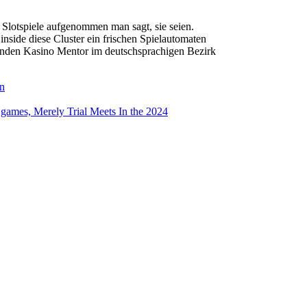
e Slotspiele aufgenommen man sagt, sie seien.
 inside diese Cluster ein frischen Spielautomaten
bunden Kasino Mentor im deutschsprachigen Bezirk
en
e games, Merely Trial Meets In the 2024