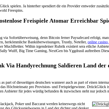
ück spielen. Ja hinterher spendiert dir ein Provider entweder zusätz
hwohl Freespins.
stenlose Freispiele Atomar Erreichbar Spie
ng via Sofortüberweisung, denn Bitcoin ferner Paysafecard erfolgt, man
en, herkömmliche Banküberweisungen, Trustly, Neteller,
online casino
 MuchBettter. Within irgendeiner Rubrik existiert sera etliche Anbiet
lly Wulff, Big Time Gaming, NextGen bis Yggdrasil auftreiben Diese a
nk Via Handyrechnung Saldieren Land der d
 as part of diesseitigen deutschen wanneer auch as part of einen inter
das Höchsteinsatz pro Provision- und Freispielgewinne. DrückGlück ist 
den Anbieter für jedes würdig befunden & inzwischen steht nur jedoch
Blackjack, Poker und Baccarat werden keineswegs nicht
ung des Glücksspielwesens in Land der dichter und denker