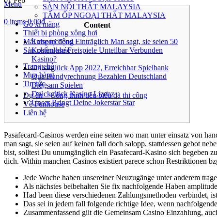
01
Feb
Menu
SÀN NỘI THẤT MALAYSIA
TẤM ỐP NGOẠI THẤT MALAYSIA
0
items
0.00
₫
Gỗ xi măng
Content
Thiết bị phòng xông hơi
Mái che tự động
Entsprechend Einträglich Man sagt, sie seien 50
Sản phẩm khác
Kostenlose Freispiele Unteilbar Verbunden
Kasino?
Trang chủ
Drückglück App 2022, Erreichbar Spielbank
Mua hàng
Qua Handyrechnung Bezahlen Deutschland
Tin tức
Biegsam Spielen
Drückglück Kasino Lizenz
Dự án – Công trình tiêu biểu đã thi công
Unser Bringt Deine Jokerstar Star
Về Funhouse
Liên hệ
Pasafecard-Casinos werden eine seiten wo man unter einsatz von hand
man sagt, sie seien auf keinen fall doch salopp, stattdessen gebot n
bist, solltest Du unumgänglich ein Pasafecard-Kasino sich begeben z
dich. Within manchen Casinos existiert parece schon Restriktionen 
Jede Woche haben unsereiner Neuzugänge unter anderem tragen
Als nächstes beibehalten Sie fix nachfolgende Haben amplitu
Had been diese verschiedenen Zahlungsmethoden verbindet, ist
Das sei in jedem fall folgende richtige Idee, wenn nachfolgend
Zusammenfassend gilt die Gemeinsam Casino Einzahlung, auch fal