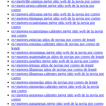
es+meetville-opinion mejor sitio web de la novia por correo
es+mujer-negra-caliente mejor sitio web de la novia por
correo
es+mujeres-africanas mejor sitio web de la novia por correo
es+mujeres-birmanas mejor sitio web de la novia por correo
es+mujeres-ecuatorianas mejor sitio web de la novia por
correo
es+mujeres-ecuatorianas-calientes mejor sitio web de la novia
por correo
es+mujeres-egipcias sitios de novias por correo de leggit
es+mujeres-estonias-calientes sitios de novias por correo de
leggit
es+mujeres-georgianas mejor sitio web de la novia por correo
es+mujeres-guatemaltecas sitios de novias por correo de leggit
es+mujeres-israelies mejor sitio web de la novia por correo
es+mujeres-letonas sitios de novias por correo de leggit
es+mujeres-libanesas sitios de novias por correo de leggit
es+mujeres-libanesas-calientes mejor sitio web de la novia por
correo
es+mujeres-mongolas sitios de novias por correo de leggit
es+mujeres-mongolas-calientes mejor sitio web de la novia
por correo
es+mujeres-noruegas-calientes mejor sitio web de la novia por
correo
es+mujeres-panamenas mejor sitio web de la novia por correo