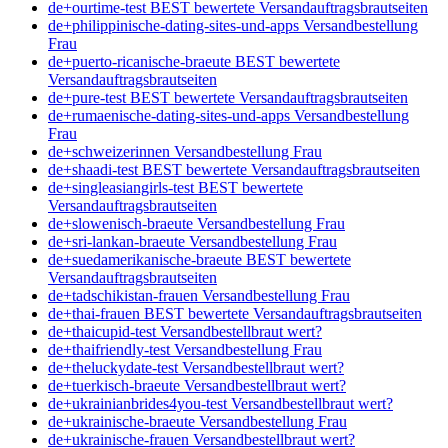
de+ourtime-test BEST bewertete Versandauftragsbrautseiten
de+philippinische-dating-sites-und-apps Versandbestellung
Frau
de+puerto-ricanische-braeute BEST bewertete
Versandauftragsbrautseiten
de+pure-test BEST bewertete Versandauftragsbrautseiten
de+rumaenische-dating-sites-und-apps Versandbestellung
Frau
de+schweizerinnen Versandbestellung Frau
de+shaadi-test BEST bewertete Versandauftragsbrautseiten
de+singleasiangirls-test BEST bewertete
Versandauftragsbrautseiten
de+slowenisch-braeute Versandbestellung Frau
de+sri-lankan-braeute Versandbestellung Frau
de+suedamerikanische-braeute BEST bewertete
Versandauftragsbrautseiten
de+tadschikistan-frauen Versandbestellung Frau
de+thai-frauen BEST bewertete Versandauftragsbrautseiten
de+thaicupid-test Versandbestellbraut wert?
de+thaifriendly-test Versandbestellung Frau
de+theluckydate-test Versandbestellbraut wert?
de+tuerkisch-braeute Versandbestellbraut wert?
de+ukrainianbrides4you-test Versandbestellbraut wert?
de+ukrainische-braeute Versandbestellung Frau
de+ukrainische-frauen Versandbestellbraut wert?