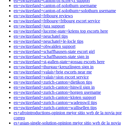
en+switzerland+canton-of-schwyz support
en+switzerland+canton-of-solothurn username
en+switzerland+canton-of-solothurn+solothurn username
en+switzerland+fribourg reviews
en+switzerland+fribourg+fribourg escort service
en+switzerland+jura support
en+switzerland+lucerne-state+kriens top escorts here
en+switzerland+neuchatel tips
en+switzerland+neuchatel+le-locle tips
en+switzerland+obwalden support
en+switzerland+schaffhausen-state escort girl
en+switzerland+schaffhausen-state sign in
en+switzerland+st-gallen-state+gossau escorts here
en+switzerland+thurgau+kreuzlingen sign in
en+switzerland+valais+brig escorts near me
en+switzerland+valais+sion escort service
en+switzerland+zurich-canton+dietikon tips
en+switzerland+zurich-canton+hinwil sign in
en+switzerland+zurich-canton+horgen username
en+switzerland+zurich-canton+kloten support
en+switzerland+zurich-canton+wadenswil tips
en+switzerland+zurich-canton+wallisellen tips
es+afrointroductions-opinion mejor sitio web de la novia por
correo
es+asian-single-solution-opinion mejor sitio web de la novia