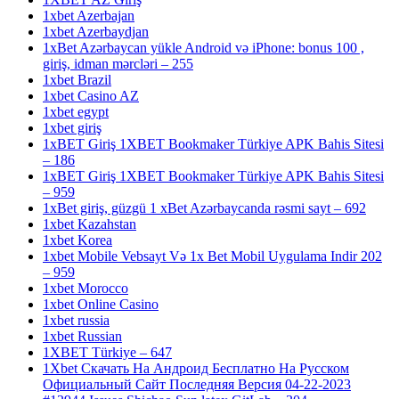
1xbet Azerbajan
1xbet Azerbaydjan
1xBet Azərbaycan yükle Android və iPhone: bonus 100 ,
giriş, idman mərcləri – 255
1xbet Brazil
1xbet Casino AZ
1xbet egypt
1xbet giriş
1xBET Giriş 1XBET Bookmaker Türkiye APK Bahis Sitesi
– 186
1xBET Giriş 1XBET Bookmaker Türkiye APK Bahis Sitesi
– 959
1xBet giriş, güzgü 1 xBet Azərbaycanda rəsmi sayt – 692
1xbet Kazahstan
1xbet Korea
1xbet Mobile Vebsayt Və 1x Bet Mobil Uygulama Indir 202
– 959
1xbet Morocco
1xbet Online Casino
1xbet russia
1xbet Russian
1XBET Türkiye – 647
1Xbet Скачать На Андроид Бесплатно На Русском
Официальный Сайт Последняя Версия 04-22-2023