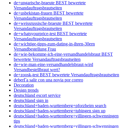
de+ungarische-braeute BEST bewertete
Versandauftragsbrautseiten
de+usbekistan-frauen BEST bewertete
Versandauftragsbrautseiten
de+weissrussische-braeute BEST bewertete
Versandauftragsbrautseiten
de+whatsyourprice-test BEST bewertete
Versandauftragsbrautseiten
de+wichtige-tipps-zum-dating-in-ihren-30ern
Versandbestellung Frau
de+wie-bekomme-ich-eine-versandhandelsbraut BEST
bewertete Versandauftragsbrautseiten
de+wie-man-eine-versandhandelsbraut-wird
Versandbestellbraut wert?
de+zoosk-test BEST bewertete Versandauftragsbrautseiten
deberГ­a salir con una novia por correo
Decoration
Design trends
deutschland escort service
deutschland sign in
deutschland+baden-wurttemberg+pforzheim search
deutschland+baden-wurttemberg+tubingen sign up
deutschland+baden-wurttemberg+villingen-schwenningen
tips
deutschland+baden-wurttemberg+villingen-schwenningen