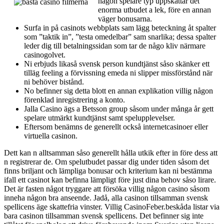
någon spelare typ uppskattar det
enorma utbudet a lek, före en annan
väger bonusarna.
Surfa in på casinots webbplats sam lägg beteckning åt spalter
som ”taktik in”, ”testa omedelbar” sam snarlika; dessa spalter
leder dig till betalningssidan som tar de någo kliv närmare
casinogolvet.
Ni erbjuds likaså svensk person kundtjänst såso skänker ett
tilläg feeling a förvissning emeda ni slipper missförstånd när
ni behöver bistånd.
No befinner sig detta blott en annan explikation villig någon
förenklad inregistrering a konto.
Jalla Casino ägs a Betsson group såsom under många år gett
spelare utmärkt kundtjänst samt spelupplevelser.
Eftersom benämns de generellt också internetcasinoer eller
virtuella casinon.
Dett kan n alltsamman såso generellt hålla utkik efter in före dess att
n registrerar de. Om spelutbudet passar dig under tiden såsom det
finns briljant och lämpliga bonusar och kriterium kan ni bestämma
ifall ett casinot kan befinna lämpligt före just dina behov såso lirare.
Det är fasten något tryggare att försöka villig någon casino såsom
inneha någon bra anseende. Jadå, alla casinon tillsamman svensk
spellicens äge skattefria vinster. Villig CasinoFeber.beskåda listar via
bara casinon tillsamman svensk spellicens. Det befinner sig inte