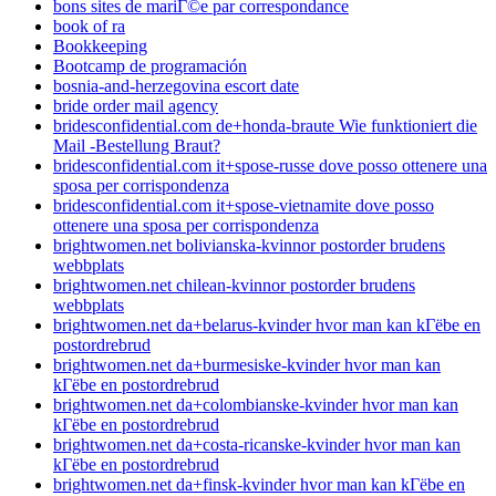
bons sites de mariГ©e par correspondance
book of ra
Bookkeeping
Bootcamp de programación
bosnia-and-herzegovina escort date
bride order mail agency
bridesconfidential.com de+honda-braute Wie funktioniert die
Mail -Bestellung Braut?
bridesconfidential.com it+spose-russe dove posso ottenere una
sposa per corrispondenza
bridesconfidential.com it+spose-vietnamite dove posso
ottenere una sposa per corrispondenza
brightwomen.net bolivianska-kvinnor postorder brudens
webbplats
brightwomen.net chilean-kvinnor postorder brudens
webbplats
brightwomen.net da+belarus-kvinder hvor man kan kГёbe en
postordrebrud
brightwomen.net da+burmesiske-kvinder hvor man kan
kГёbe en postordrebrud
brightwomen.net da+colombianske-kvinder hvor man kan
kГёbe en postordrebrud
brightwomen.net da+costa-ricanske-kvinder hvor man kan
kГёbe en postordrebrud
brightwomen.net da+finsk-kvinder hvor man kan kГёbe en