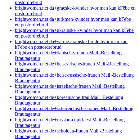
postordrebrud
brightwomen.net da+graeske-kvinder hvor man kan kГёbe en
postordrebrud
brightwomen.net da+turkmen-kvinder hvor man kan kГёbe
en postordrebrud
brightwomen.net da+ukrainske-kvinder hvor man kan kГёbe
en postordrebrud
brightwomen.net da+varme-arabiske-brude hvor man kan
kГёbe en postordrebrud
brightwomen.net de+danische-frauen Mail -Bestellung
Brautagentur
brightwomen.net de+heise-irische-frauen Mail -Bestellung
Brautagentur
brightwomen.net de+heise-russische-frauen Mail -Bestellung
Brautagentur
brightwomen.net de+israelische-frauen Mail -Bestellung
Brautagentur
brightwomen.net de+koreanische-frau Mail -Bestellung
Brautagentur
brightwomen.net de+osterreichische-frauen Mail -Bestellung
Brautagentur
brightwomen.net de+russian-cupid-test Mail -Bestellung
Brautagentur
brightwomen.net de+scholdau-frauen Mail -Bestellung
Brautagentur