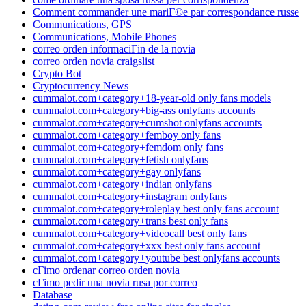
Comment commander une mariГ©e par correspondance russe
Communications, GPS
Communications, Mobile Phones
correo orden informaciГіn de la novia
correo orden novia craigslist
Crypto Bot
Cryptocurrency News
cummalot.com+category+18-year-old only fans models
cummalot.com+category+big-ass onlyfans accounts
cummalot.com+category+cumshot onlyfans accounts
cummalot.com+category+femboy only fans
cummalot.com+category+femdom only fans
cummalot.com+category+fetish onlyfans
cummalot.com+category+gay onlyfans
cummalot.com+category+indian onlyfans
cummalot.com+category+instagram onlyfans
cummalot.com+category+roleplay best only fans account
cummalot.com+category+trans best only fans
cummalot.com+category+videocall best only fans
cummalot.com+category+xxx best only fans account
cummalot.com+category+youtube best onlyfans accounts
cГіmo ordenar correo orden novia
cГіmo pedir una novia rusa por correo
Database