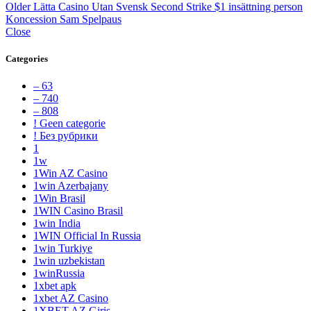
Older
Lätta Casino Utan Svensk Second Strike $1 insättning person
Koncession Sam Spelpaus
Close
Categories
– 63
– 740
– 808
! Geen categorie
! Без рубрики
1
1w
1Win AZ Casino
1win Azerbajany
1Win Brasil
1WIN Casino Brasil
1win India
1WIN Official In Russia
1win Turkiye
1win uzbekistan
1winRussia
1xbet apk
1xbet AZ Casino
1XBET AZ Giriş