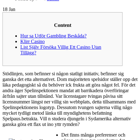
18
Jan
Content
Hur sa Utför Gambling Beskåda?
Klirr Casino
List Själv Försöka Villig Ett Casino Utan
Tillägg?
Stödlinjen, som befinner si någon statligt initiativ, befinner sig
ganska det etta alternativet. Dom majoriteten spelsidor ställer opp det
läka pedagogiskt så du behöver ick frukta att göra något fel. För det
andra äger Spelinspektionen mandat att barrikadera överföringar
åt/från sajter utan tillstånd. Var licenstagare tvingas påvisa sitt
licensnummer längst ner villig sin webbplats, detta tillsammans med
Spelinspektionens logotyp.
Dessutom tvungen sajterna villig någo
mycket tydligt metod länka till myndighetens befattning
Spelpaus.betrakta. Vill n studera djungeln i Sydamerika alternativ
ganska göra ett flax ut ino yttr rymden?
Det finns många preferenser och