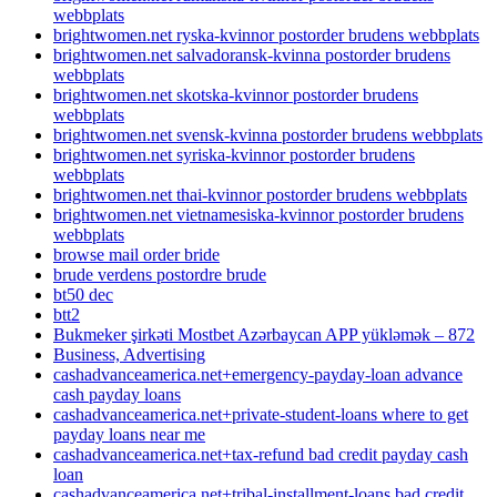
webbplats
brightwomen.net ryska-kvinnor postorder brudens webbplats
brightwomen.net salvadoransk-kvinna postorder brudens
webbplats
brightwomen.net skotska-kvinnor postorder brudens
webbplats
brightwomen.net svensk-kvinna postorder brudens webbplats
brightwomen.net syriska-kvinnor postorder brudens
webbplats
brightwomen.net thai-kvinnor postorder brudens webbplats
brightwomen.net vietnamesiska-kvinnor postorder brudens
webbplats
browse mail order bride
brude verdens postordre brude
bt50 dec
btt2
Bukmeker şirkəti Mostbet Azərbaycan APP yükləmək – 872
Business, Advertising
cashadvanceamerica.net+emergency-payday-loan advance
cash payday loans
cashadvanceamerica.net+private-student-loans where to get
payday loans near me
cashadvanceamerica.net+tax-refund bad credit payday cash
loan
cashadvanceamerica.net+tribal-installment-loans bad credit