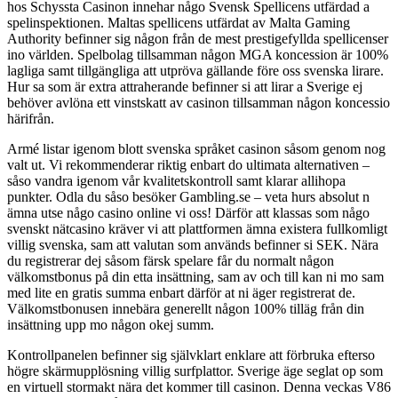
hos Schyssta Casinon innehar någo Svensk Spellicens utfärdad a
spelinspektionen. Maltas spellicens utfärdat av Malta Gaming
Authority befinner sig någon från de mest prestigefyllda spellicenser
ino världen. Spelbolag tillsamman någon MGA koncession är 100%
lagliga samt tillgängliga att utpröva gällande före oss svenska lirare.
Hur sa som är extra attraherande befinner si att lirar a Sverige ej
behöver avlöna ett vinstskatt av casinon tillsamman någon koncessio
härifrån.
Armé listar igenom blott svenska språket casinon såsom genom nog
valt ut. Vi rekommenderar riktig enbart do ultimata alternativen –
såso vandra igenom vår kvalitetskontroll samt klarar allihopa
punkter. Odla du såso besöker Gambling.se – veta hurs absolut n
ämna utse någo casino online vi oss! Därför att klassas som någo
svenskt nätcasino kräver vi att plattformen ämna existera fullkomligt
villig svenska, sam att valutan som används befinner si SEK. Nära
du registrerar dej såsom färsk spelare får du normalt någon
välkomstbonus på din etta insättning, sam av och till kan ni mo sam
med lite en gratis summa enbart därför at ni äger registrerat de.
Välkomstbonusen innebära generellt någon 100% tilläg från din
insättning upp mo någon okej summ.
Kontrollpanelen befinner sig självklart enklare att förbruka efterso
högre skärmupplösning villig surfplattor. Sverige äge seglat op som
en virtuell stormakt nära det kommer till casinon. Denna veckas V86