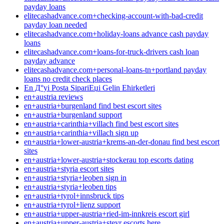
payday loans
elitecashadvance.com+checking-account-with-bad-credit
payday loan needed
elitecashadvance.com+holiday-loans advance cash payday
loans
elitecashadvance.com+loans-for-truck-drivers cash loan
payday advance
elitecashadvance.com+personal-loans-tn+portland payday
loans no credit check places
En Д°yi Posta SipariЕџi Gelin Ећirketleri
en+austria reviews
en+austria+burgenland find best escort sites
en+austria+burgenland support
en+austria+carinthia+villach find best escort sites
en+austria+carinthia+villach sign up
en+austria+lower-austria+krems-an-der-donau find best escort
sites
en+austria+lower-austria+stockerau top escorts dating
en+austria+styria escort sites
en+austria+styria+leoben sign in
en+austria+styria+leoben tips
en+austria+tyrol+innsbruck tips
en+austria+tyrol+lienz support
en+austria+upper-austria+ried-im-innkreis escort girl
en+austria+upper-austria+steyr escorts here