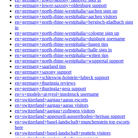
en+germany+lower-saxony+oldenburg support
en+germany+north-rhine-westphalia+aachen sign up
en+germany+north-rhine-westphalia+aachen visitors
en+germany+north-rhine-westphalia+bergisch-gladbach sign
in
en+germany+north-rhine-westphalia+cologne sign up
en+germany+north-rhine-westphalia+duisburg username
en+germany+north-rhine-westphalia+hagen tips
en+germany+north-rhine-westphalia+halle sign in
en+germany+north-rhine-westphalia+witten tips
en+germany+north-rhine-westphalia+wuppertal support
en+germany+saarland tips
en+germany+saxony support
en+germany+schleswig-holstein+lubeck support
en+germany+thuringia reviews
en+germany+thuringia+gera support
en+s+models+at-tyrol+innsbruck username
en+switzerland+aargau+aarau escorts
en+switzerland+aargau+aarau visitors
en+switzerland+aargau+zofingen visitors
en+switzerland+appenzell-ausserrhoden+herisau support
en+switzerland+basel-landschaft+munchenstein top escorts
here
en+switzerland+basel-landschaft+pratteln visitors