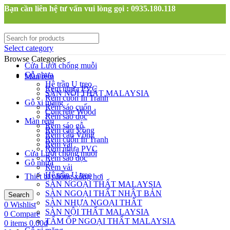
Bạn cần liên hệ tư vấn vui lòng gọi : 0935.180.118
Select category
Browse Categories
Cửa Lưới chống muỗi
Gỗ nhựa
Màn rèm
Hệ trần U treo
Rèm nhựa PVC
SÀN NỘI THẤT MALAYSIA
Rèm cuốn In Tranh
Gỗ xi măng
Rèm sáo cuốn
Concrete Wood
Rèm sáo dọc
Màn rèm
Rèm sáo gỗ
Rèm cầu Vồng
Rèm cầu Vồng
Rèm cuốn In Tranh
Rèm vải
Rèm nhựa PVC
Cửa Lưới chống muỗi
Rèm sáo dọc
Gỗ nhựa
Rèm vải
Hệ trần U treo
Thiết bị phòng xông hơi
SÀN NGOẠI THẤT MALAYSIA
SÀN NGOẠI THẤT NHẬT BẢN
Search
SÀN NHỰA NGOẠI THẤT
0
Wishlist
SÀN NỘI THẤT MALAYSIA
0
Compare
TẤM ỐP NGOẠI THẤT MALAYSIA
0
items
0.00
₫