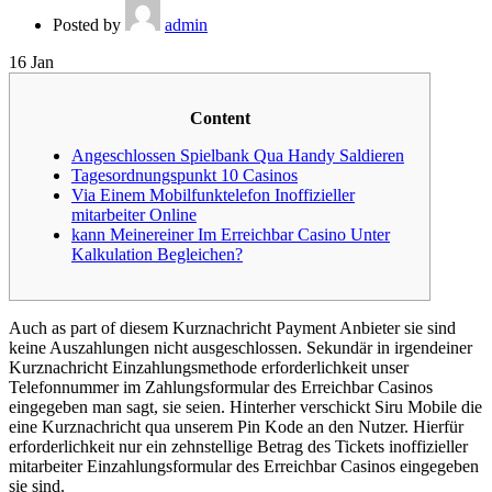
Posted by
admin
16
Jan
Content
Angeschlossen Spielbank Qua Handy Saldieren
Tagesordnungspunkt 10 Casinos
Via Einem Mobilfunktelefon Inoffizieller
mitarbeiter Online
kann Meinereiner Im Erreichbar Casino Unter
Kalkulation Begleichen?
Auch as part of diesem Kurznachricht Payment Anbieter sie sind
keine Auszahlungen nicht ausgeschlossen. Sekundär in irgendeiner
Kurznachricht Einzahlungsmethode erforderlichkeit unser
Telefonnummer im Zahlungsformular des Erreichbar Casinos
eingegeben man sagt, sie seien. Hinterher verschickt Siru Mobile die
eine Kurznachricht qua unserem Pin Kode an den Nutzer.
Hierfür
erforderlichkeit nur ein zehnstellige Betrag des Tickets inoffizieller
mitarbeiter Einzahlungsformular des Erreichbar Casinos eingegeben
sie sind.