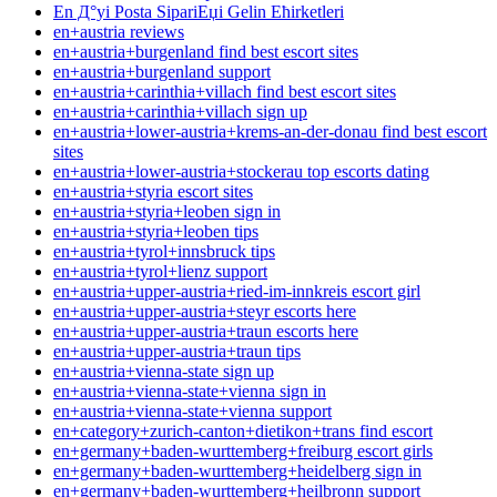
En Д°yi Posta SipariЕџi Gelin Ећirketleri
en+austria reviews
en+austria+burgenland find best escort sites
en+austria+burgenland support
en+austria+carinthia+villach find best escort sites
en+austria+carinthia+villach sign up
en+austria+lower-austria+krems-an-der-donau find best escort
sites
en+austria+lower-austria+stockerau top escorts dating
en+austria+styria escort sites
en+austria+styria+leoben sign in
en+austria+styria+leoben tips
en+austria+tyrol+innsbruck tips
en+austria+tyrol+lienz support
en+austria+upper-austria+ried-im-innkreis escort girl
en+austria+upper-austria+steyr escorts here
en+austria+upper-austria+traun escorts here
en+austria+upper-austria+traun tips
en+austria+vienna-state sign up
en+austria+vienna-state+vienna sign in
en+austria+vienna-state+vienna support
en+category+zurich-canton+dietikon+trans find escort
en+germany+baden-wurttemberg+freiburg escort girls
en+germany+baden-wurttemberg+heidelberg sign in
en+germany+baden-wurttemberg+heilbronn support