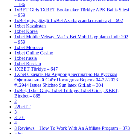
– 186
1xBET Giriş 1XBET Bookmaker Türkiye APK Bahis Sitesi
– 959
1xBet giriş, güzgü 1 xBet Azərbaycanda rəsmi sayt – 692
1xbet Kazahstan
1xbet Korea
1xbet Mobile Vebsayt Və 1x Bet Mobil Uygulama Indir 202
– 959
1xbet Morocco
1xbet Online Casino
1xbet russia
1xbet Russian
1XBET Türkiye – 647
1Xbet Скачать На Андроид Бесплатно На Русском
Официальный Сайт Последняя Версия 04-22-2023
#12944 Issues Shichao Sun latex GitLab – 304
1xBet, 1xbet Giriş, 1xbet Türkiye, 1xbet Girişi, XBET,
Birxbet – 865
2
22bet IT
3
31.01
4
8 Reviews + How To Work With An Affiliate Program – 373
adm