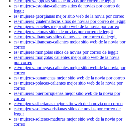
es+mujeres-egipcias sitios de novias por correo de leggit
es+mujeres-estonias-calientes sitios de novias por correo de
leggit
es+mujeres-georgianas mejor sitio web de la novia por correo
es+mujeres-guatemaltecas sitios de novias por correo de leggit
es+mujeres-israelies mejor sitio web de la novia por correo
es+mujeres-letonas sitios de novias por correo de leggit
es+mujeres-libanesas sitios de novias por correo de leggit
es+mujeres-libanesas-calientes mejor sitio web de la novia por
correo
es+mujeres-mongolas sitios de novias por correo de leggit
es+mujeres-mongolas-calientes mejor sitio web de la novia
por correo
es+mujeres-noruegas-calientes mejor sitio web de la novia por
correo
es+mujeres-panamenas mejor sitio web de la novia por correo
es+mujeres-polacas-calientes mejor sitio web de la novia por
correo
es+mujeres-puertorriquenas mejor sitio web de la novia por
correo
es+mujeres-siberianas mejor sitio web de la novia por correo
es+mujeres-solteras-cristianas sitios de novias por correo de
leggit
es+mujeres-solteras-maduras mejor sitio web de la novia por
correo