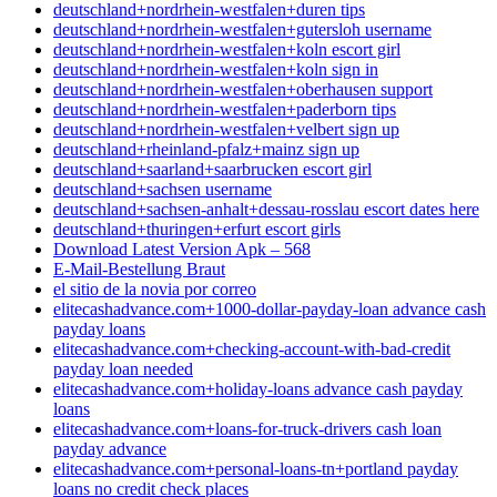
deutschland+nordrhein-westfalen+duren tips
deutschland+nordrhein-westfalen+gutersloh username
deutschland+nordrhein-westfalen+koln escort girl
deutschland+nordrhein-westfalen+koln sign in
deutschland+nordrhein-westfalen+oberhausen support
deutschland+nordrhein-westfalen+paderborn tips
deutschland+nordrhein-westfalen+velbert sign up
deutschland+rheinland-pfalz+mainz sign up
deutschland+saarland+saarbrucken escort girl
deutschland+sachsen username
deutschland+sachsen-anhalt+dessau-rosslau escort dates here
deutschland+thuringen+erfurt escort girls
Download Latest Version Apk – 568
E-Mail-Bestellung Braut
el sitio de la novia por correo
elitecashadvance.com+1000-dollar-payday-loan advance cash
payday loans
elitecashadvance.com+checking-account-with-bad-credit
payday loan needed
elitecashadvance.com+holiday-loans advance cash payday
loans
elitecashadvance.com+loans-for-truck-drivers cash loan
payday advance
elitecashadvance.com+personal-loans-tn+portland payday
loans no credit check places