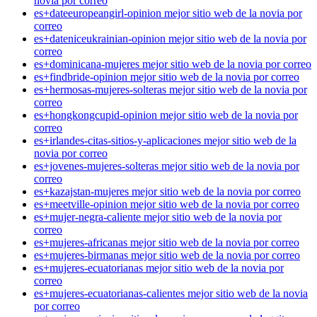
novia por correo
es+dateeuropeangirl-opinion mejor sitio web de la novia por
correo
es+dateniceukrainian-opinion mejor sitio web de la novia por
correo
es+dominicana-mujeres mejor sitio web de la novia por correo
es+findbride-opinion mejor sitio web de la novia por correo
es+hermosas-mujeres-solteras mejor sitio web de la novia por
correo
es+hongkongcupid-opinion mejor sitio web de la novia por
correo
es+irlandes-citas-sitios-y-aplicaciones mejor sitio web de la
novia por correo
es+jovenes-mujeres-solteras mejor sitio web de la novia por
correo
es+kazajstan-mujeres mejor sitio web de la novia por correo
es+meetville-opinion mejor sitio web de la novia por correo
es+mujer-negra-caliente mejor sitio web de la novia por
correo
es+mujeres-africanas mejor sitio web de la novia por correo
es+mujeres-birmanas mejor sitio web de la novia por correo
es+mujeres-ecuatorianas mejor sitio web de la novia por
correo
es+mujeres-ecuatorianas-calientes mejor sitio web de la novia
por correo