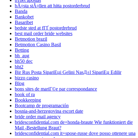
b1bet apostas
bÃ¤sta stÃ¤llen att hitta postorderbrud
Banda
Bankobet
Basaribet
bedste sted at fГҐ postordrebrud
best mail order bride websites
Betmotion brazil
Betmotion Casino Basil
Betting
bh_aug
bh50 dec
bht2
Bir Rus Posta SipariЕџi Gelini NasД±l SipariЕџ Edilir
bizzo casino
Blog
bons sites de mariГ©e par correspondance
book of ra
Bookkeeping
Bootcamp de programación
bosnia-and-herzegovina escort date
bride order mail agency
bridesconfidential.com de+honda-braute Wie funktioniert die
Mail -Bestellung Braut?
bridesconfidential.com it+spose-russe dove posso ottenere una