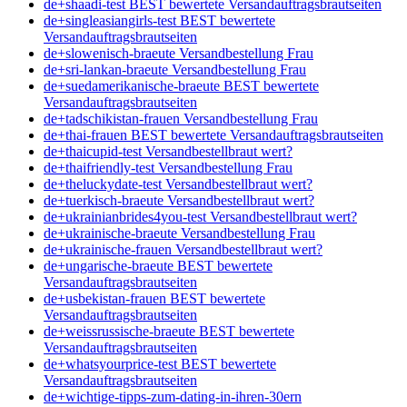
de+shaadi-test BEST bewertete Versandauftragsbrautseiten
de+singleasiangirls-test BEST bewertete
Versandauftragsbrautseiten
de+slowenisch-braeute Versandbestellung Frau
de+sri-lankan-braeute Versandbestellung Frau
de+suedamerikanische-braeute BEST bewertete
Versandauftragsbrautseiten
de+tadschikistan-frauen Versandbestellung Frau
de+thai-frauen BEST bewertete Versandauftragsbrautseiten
de+thaicupid-test Versandbestellbraut wert?
de+thaifriendly-test Versandbestellung Frau
de+theluckydate-test Versandbestellbraut wert?
de+tuerkisch-braeute Versandbestellbraut wert?
de+ukrainianbrides4you-test Versandbestellbraut wert?
de+ukrainische-braeute Versandbestellung Frau
de+ukrainische-frauen Versandbestellbraut wert?
de+ungarische-braeute BEST bewertete
Versandauftragsbrautseiten
de+usbekistan-frauen BEST bewertete
Versandauftragsbrautseiten
de+weissrussische-braeute BEST bewertete
Versandauftragsbrautseiten
de+whatsyourprice-test BEST bewertete
Versandauftragsbrautseiten
de+wichtige-tipps-zum-dating-in-ihren-30ern