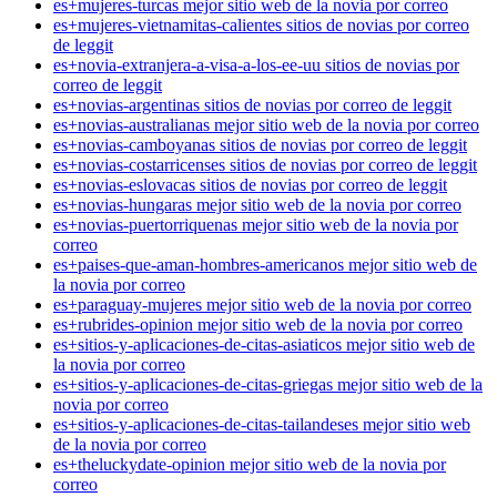
es+mujeres-turcas mejor sitio web de la novia por correo
es+mujeres-vietnamitas-calientes sitios de novias por correo
de leggit
es+novia-extranjera-a-visa-a-los-ee-uu sitios de novias por
correo de leggit
es+novias-argentinas sitios de novias por correo de leggit
es+novias-australianas mejor sitio web de la novia por correo
es+novias-camboyanas sitios de novias por correo de leggit
es+novias-costarricenses sitios de novias por correo de leggit
es+novias-eslovacas sitios de novias por correo de leggit
es+novias-hungaras mejor sitio web de la novia por correo
es+novias-puertorriquenas mejor sitio web de la novia por
correo
es+paises-que-aman-hombres-americanos mejor sitio web de
la novia por correo
es+paraguay-mujeres mejor sitio web de la novia por correo
es+rubrides-opinion mejor sitio web de la novia por correo
es+sitios-y-aplicaciones-de-citas-asiaticos mejor sitio web de
la novia por correo
es+sitios-y-aplicaciones-de-citas-griegas mejor sitio web de la
novia por correo
es+sitios-y-aplicaciones-de-citas-tailandeses mejor sitio web
de la novia por correo
es+theluckydate-opinion mejor sitio web de la novia por
correo