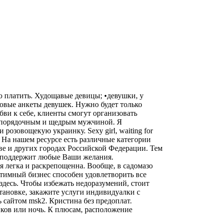
о платить. Худощавые девицы; •девушки, у
новые анкеты девушек. Нужно будет только
ви к себе, клиенты смогут организовать
с порядочным и щедрым мужчиной. Я
озовощекую украинку. Sexy girl, waiting for
. На нашем ресурсе есть различные категории
ве и других городах Российской Федерации. Тем
я поддержит любые Ваши желания.
я легка и раскрепощенна. Вообще, в садомазо
Интимный бизнес способен удовлетворить все
здесь. Чтобы избежать недоразумений, стоит
становке, закажите услуги индивидуалки с
ь сайтом msk2. Кристина без предоплат.
иков или ночь. К плюсам, расположение