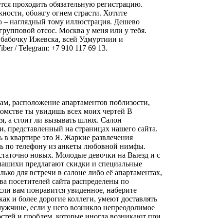
ется проходить обязательную регистрацию.
жности, обожгу огнем страсти. Хотите
о – наглядный тому иллюстрация. Дешево
групповой отсос. Москва у меня или у тебя.
 бабочку Ижевска, всей Удмуртиии и
er / Telegram: +7 910 117 69 13.
ам, расположение апартаментов поблизости,
акомстве ты увидишь всех моих чертей В
я, а стоит ли вызывать шлюх. Салон
и, представленный на страницах нашего сайта.
 в квартире это Я. Жаркие развлечения
ть по телефону из анкеты любовной нимфы.
остаточно новых. Молодые девочки на Выезд и с
алашихи предлагают скидки и специальные
ько для встречи в салоне либо её апартаментах,
тва посетителей сайта распределены по
Если вам понравится увиденное, наберите
ак и более дорогие коллеги, умеют доставлять
мужчине, если у него возникло непреодолимое
остей и проблем, которые иногда возникают при