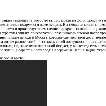
а рандеву приедет та, которую вы лицезрели на фото. Среди пут
 симпатичная подружка и даже не одна. Вы сможете заказать пох
й время и произведут впечатление, прекрасных любовниц занимая
твоя страстная училка по географии, позанимаюсь с тобой после 
аны лучшие шлюхи в Москве, которые сделают твой досуг незабы
м интим развлечений, не стыдясь своей доступности и развратн
ляться, но, даже имея маленький бюджет, у вас всегда есть воз
жизнь. Возраст: 19 летГород: Набережные ЧелныНация: УкраинкаГ