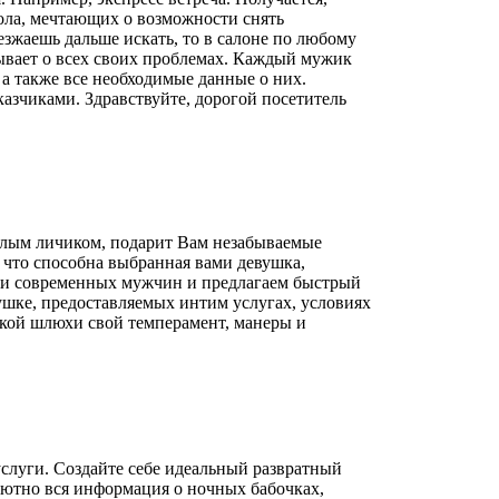
пола, мечтающих о возможности снять
езжаешь дальше искать, то в салоне по любому
абывает о всех своих проблемах. Каждый мужик
 а также все необходимые данные о них.
казчиками. Здравствуйте, дорогой посетитель
милым личиком, подарит Вам незабываемые
 что способна выбранная вами девушка,
сти современных мужчин и предлагаем быстрый
ушке, предоставляемых интим услугах, условиях
акой шлюхи свой темперамент, манеры и
слуги. Создайте себе идеальный развратный
лютно вся информация о ночных бабочках,