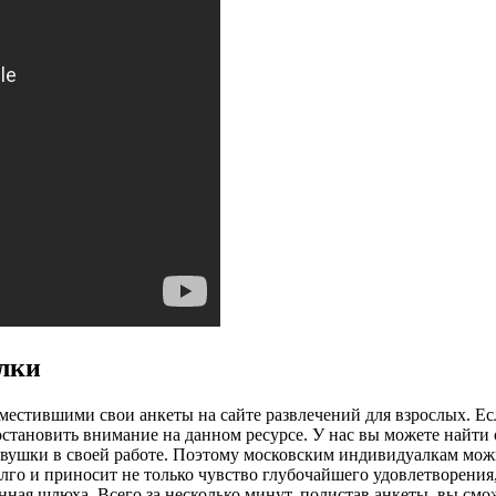
лки
местившими свои анкеты на сайте развлечений для взрослых. Есл
 остановить внимание на данном ресурсе. У нас вы можете найт
ушки в своей работе. Поэтому московским индивидуалкам можно
лго и приносит не только чувство глубочайшего удовлетворения,
нная шлюха. Всего за несколько минут, полистав анкеты, вы смо