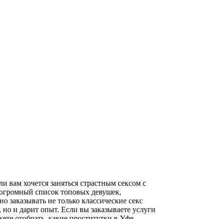
и вам хочется заняться страстным сексом с
и огромный список топовых девушек,
 заказывать не только классические секс
 но и дарит опыт. Если вы заказываете услуги
жете отобрать, какие проститутки в Уфе