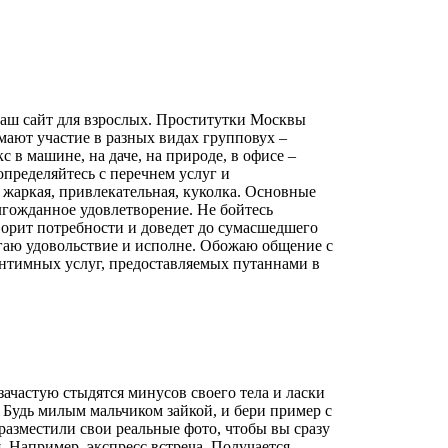
 наш сайт для взрослых. Проститутки Москвы
ают участие в разных видах групповух –
в машине, на даче, на природе, в офисе –
 определяйтесь с перечнем услуг и
 жаркая, привлекательная, куколка. Основные
гожданное удовлетворение. Не бойтесь
ворит потребности и доведет до сумасшедшего
агаю удовольствие и исполне. Обожаю общение с
интимных услуг, предоставляемых путаннами в
ачастую стыдятся минусов своего тела и ласки
. Будь милым мальчиком зайкой, и бери пример с
разместили свои реальные фото, чтобы вы сразу
 Например, экспресс встреча. Получается,