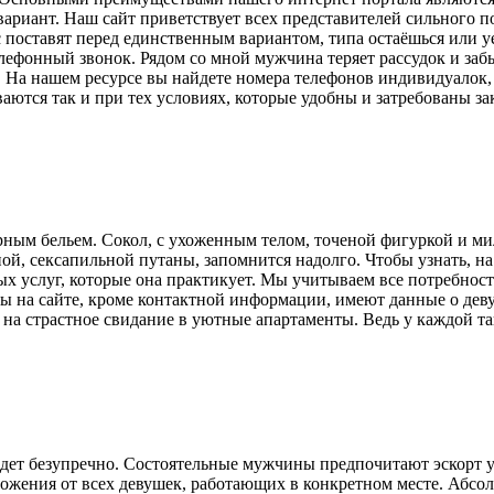
вариант. Наш сайт приветствует всех представителей сильного 
с поставят перед единственным вариантом, типа остаёшься или у
 телефонный звонок. Рядом со мной мужчина теряет рассудок и з
. На нашем ресурсе вы найдете номера телефонов индивидуалок,
ются так и при тех условиях, которые удобны и затребованы за
урным бельем. Сокол, с ухоженным телом, точеной фигуркой и 
й, сексапильной путаны, запомнится надолго. Чтобы узнать, на
ых услуг, которые она практикует. Мы учитываем все потребно
ы на сайте, кроме контактной информации, имеют данные о дев
на страстное свидание в уютные апартаменты. Ведь у каждой т
дет безупречно. Состоятельные мужчины предпочитают эскорт у
ожения от всех девушек, работающих в конкретном месте. Абсо