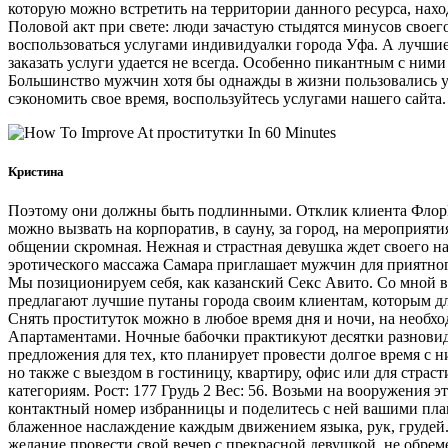
которую можно встретить на территории данного ресурса, нахо
Половой акт при свете: люди зачастую стыдятся минусов своего
воспользоваться услугами индивидуалки города Уфа. А лучши
заказать услуги удается не всегда. Особенно пикантным с ними
Большинство мужчин хотя бы однажды в жизни пользовались у
сэкономить свое время, воспользуйтесь услугами нашего сайта. 
Кристина
Поэтому они должны быть подлинными. Отклик клиента ФлорKW
можно вызвать на корпоратив, в сауну, за город, на мероприят
общении скромная. Нежная и страстная девушка ждет своего н
эротического массажа Самара приглашает мужчин для приятног
Мы позиционируем себя, как казанский Секс Авито. Со мной вс
предлагают лучшие путаны города своим клиентам, которым дл
Снять проституток можно в любое время дня и ночи, на необход
Апартаментами. Ночные бабочки практикуют десятки разновид
предложения для тех, кто планирует провести долгое время с н
но также с выездом в гостиницу, квартиру, офис или для страс
категориям. Рост: 177 Грудь 2 Вес: 56. Возьми на вооружения 
контактный номер избранницы и поделитесь с ней вашими план
блаженное наслаждение каждым движением языка, рук, грудей. 
желание провести свой вечер с прекрасной девушкой, не обрем