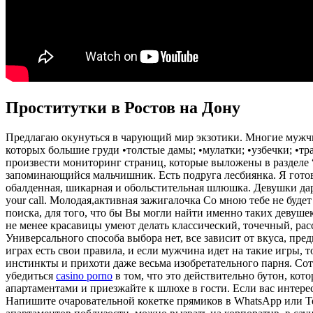
Проститутки в Ростов на Дону
Предлагаю окунуться в чарующий мир экзотики. Многие мужчины
которых большие груди •толстые дамы; •мулатки; •узбечки; •тр
произвести мониторинг страниц, которые выложены в разделе 
запоминающийся мальчишник. Есть подруга лесбиянка. Я гото
обалденная, шикарная и обольстительная шлюшка. Девушки даря
your call. Молодая,активная зажигалочка Со мною тебе не буде
поиска, для того, что бы Вы могли найти именно таких девуш
не менее красавицы умеют делать классический, точечный, ра
Универсального способа выбора нет, все зависит от вкуса, пр
играх есть свои правила, и если мужчина идет на такие игры, 
инстинкты и прихоти даже весьма изобретательного парня. Со
убедиться
casino porno
в том, что это действительно бутон, кот
апартаментами и приезжайте к шлюхе в гости. Если вас интерес
Напишите очаровательной кокетке прямиков в WhatsApp или Te