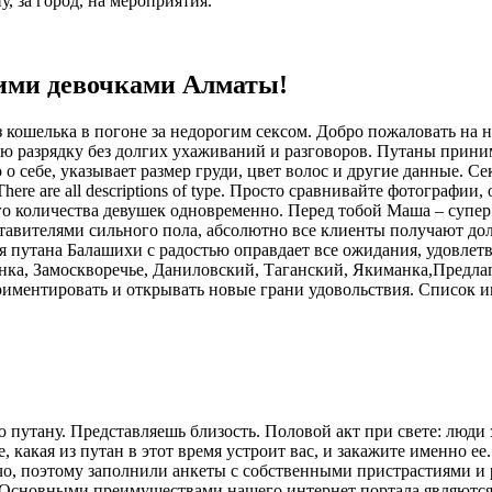
, за город, на мероприятия.
чшими девочками Алматы!
ез кошелька в погоне за недорогим сексом. Добро пожаловать на
 разрядку без долгих ухаживаний и разговоров. Путаны приним
е, указывает размер груди, цвет волос и другие данные. Секс 
e are all descriptions of type. Просто сравнивайте фотографии,
го количества девушек одновременно. Перед тобой Маша – супер
тавителями сильного пола, абсолютно все клиенты получают дол
я путана Балашихи с радостью оправдает все ожидания, удовлет
манка, Замоскворечье, Даниловский, Таганский, Якиманка,Предл
риментировать и открывать новые грани удовольствия. Список 
путану. Представляешь близость. Половой акт при свете: люди з
, какая из путан в этот время устроит вас, и закажите именно ее
чо, поэтому заполнили анкеты с собственными пристрастиями и 
 Основными преимуществами нашего интернет портала являются.