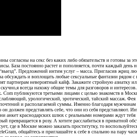
 согласны на секс без каких либо обязательств и готовы за эт
ансы. База постоянно растет и пополняется, почти каждый день 
“выезд”. Предложений интим услуг – масса. Пригласив жриц люб
ва обсуждать и воплощать любые сексуальные фантазии рядом 
т партнерам невероятный кайф. Закажите стройную азиатку или р
т скучно,я всегда нахожу общие темы для разговоров и интересов
ек. Com публикуются третьими лицами с целью знакомств в Моск
сслабляющий, урологический, эротический, тайский массаж. Фе
едпочтений и располагаемой суммы. Именно благодаря мужчинам 
то он должен представлять себе, что они из себя представляют. 
тни анкет краснодарских шлюх с реальными номерами ждут тебя 
орый превращается в розу. А хотите расслабиться в приватной об
ует, где в Москве можно заказать проститутку, то воспользуйтес
leGram, общайтесь и приглашайте к себе в спальню на пару час