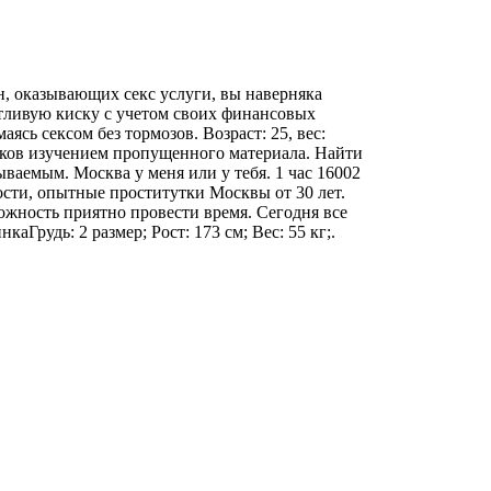
ан, оказывающих секс услуги, вы наверняка
отливую киску с учетом своих финансовых
сь сексом без тормозов. Возраст: 25, вес:
уроков изучением пропущенного материала. Найти
ваемым. Москва у меня или у тебя. 1 час 16002
ости, опытные проститутки Москвы от 30 лет.
можность приятно провести время. Сегодня все
рудь: 2 размер; Рост: 173 см; Вес: 55 кг;.