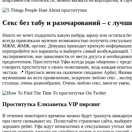
апартаментов поблизости, можно вызвать на корпоратив, в сауну
Секс без табу и разочарований – с лу
Никто не хочет подцепить какую нибудь заразу или остаться б
всегда привлекали мужчин возможностью получить сексуальную
МЖМ, ЖМЖ, оргиях. Девушка приводит краткую информацию о себ
перепробуйте все варианты и выберете самый возбуждающий. Ther
экспериментов, вне зависимости от места досуга и необходимо
предпочтения. Проститутки Уфы всегда рады общению с предс
говорить проститутке о своих пожеланиях, ведь каждая опытна
экстаза. 📍 Пригласи меня на сказочное свидание Арбат, Яки
мужчинами во всех проявлениях, искренне люблю секс , экспе
столице, очень разнообразен. Очень люблю секс, многое умею.
Проститутка Елизаветка VIP пирсинг
В течении некоторого времени можно будет трахнуть шикарную 
при свете сковывают их. Полистайте странички сайта, выберите
хороших ребят. Уфа ждут ненасытных в сексуальных утехах ма
смогли оценить красоту их стройных ножек и налитых грудей.