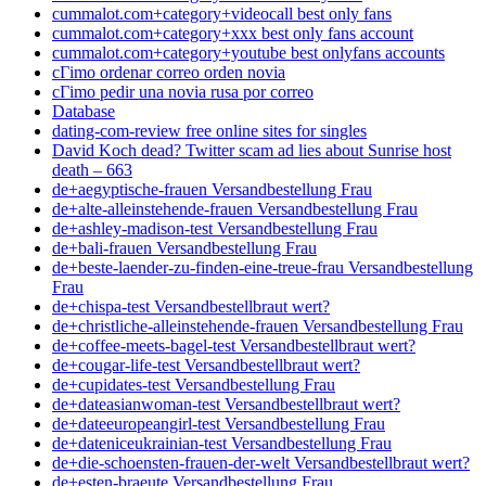
cummalot.com+category+videocall best only fans
cummalot.com+category+xxx best only fans account
cummalot.com+category+youtube best onlyfans accounts
cГіmo ordenar correo orden novia
cГіmo pedir una novia rusa por correo
Database
dating-com-review free online sites for singles
David Koch dead? Twitter scam ad lies about Sunrise host
death – 663
de+aegyptische-frauen Versandbestellung Frau
de+alte-alleinstehende-frauen Versandbestellung Frau
de+ashley-madison-test Versandbestellung Frau
de+bali-frauen Versandbestellung Frau
de+beste-laender-zu-finden-eine-treue-frau Versandbestellung
Frau
de+chispa-test Versandbestellbraut wert?
de+christliche-alleinstehende-frauen Versandbestellung Frau
de+coffee-meets-bagel-test Versandbestellbraut wert?
de+cougar-life-test Versandbestellbraut wert?
de+cupidates-test Versandbestellung Frau
de+dateasianwoman-test Versandbestellbraut wert?
de+dateeuropeangirl-test Versandbestellung Frau
de+dateniceukrainian-test Versandbestellung Frau
de+die-schoensten-frauen-der-welt Versandbestellbraut wert?
de+esten-braeute Versandbestellung Frau