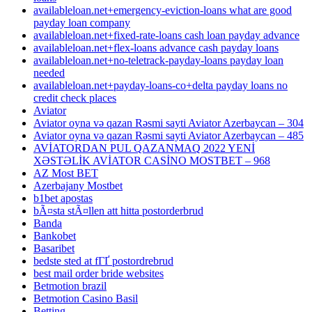
availableloan.net+emergency-eviction-loans what are good
payday loan company
availableloan.net+fixed-rate-loans cash loan payday advance
availableloan.net+flex-loans advance cash payday loans
availableloan.net+no-teletrack-payday-loans payday loan
needed
availableloan.net+payday-loans-co+delta payday loans no
credit check places
Aviator
Aviator oyna və qazan Rəsmi sayti Aviator Azerbaycan – 304
Aviator oyna və qazan Rəsmi sayti Aviator Azerbaycan – 485
AVİATORDAN PUL QAZANMAQ 2022 YENİ
XƏSTƏLİK AVİATOR CASİNO MOSTBET – 968
AZ Most BET
Azerbajany Mostbet
b1bet apostas
bÃ¤sta stÃ¤llen att hitta postorderbrud
Banda
Bankobet
Basaribet
bedste sted at fГҐ postordrebrud
best mail order bride websites
Betmotion brazil
Betmotion Casino Basil
Betting