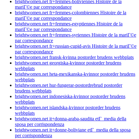
brightwomen.net fr+femmes-boliviennes Histoire de la
mariГ©e par correspondance
brightwomen.net fr+femmes-colombiennes Histoire de la
mariГ©e par correspondance
brightwomen.net fr+femmes-egyptiennes Histoire de la
mariГ©e par correspondance
brightwomen.net fr+femmes-syriennes Histoire de la mariГ©e
par correspondance
brightwomen.net fr+russian-cupid-avis Histoire de la mariГ©e
par correspondance
brightwomen.net fransk-kvinna postorder brudens webbplats
brightwomen.net georgiska-kvinnor postorder brudens
webbplats
brightwomen.net heta-mexikanska-kvinnor postorder brudens
webbplats
brightwomen.net hur-fungerar-postordrebrud postorder
brudens webbplats
brightwomen.net indonesiska-kvinnor postorder brudens
webbplats
brightwomen.net islandska-kvinnor postorder brudens
webbplats
brightwomen.net it+donna-araba-saudita etГ media della
sposa per corrispondenza
brightwomen.net it+donne-boliviane etГ media della sposa
per corrispondenza