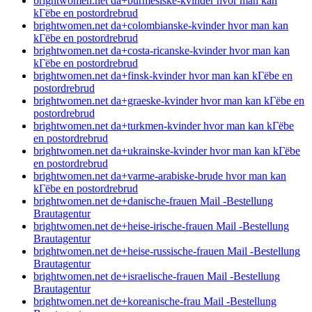
brightwomen.net da+burmesiske-kvinder hvor man kan
kГёbe en postordrebrud
brightwomen.net da+colombianske-kvinder hvor man kan
kГёbe en postordrebrud
brightwomen.net da+costa-ricanske-kvinder hvor man kan
kГёbe en postordrebrud
brightwomen.net da+finsk-kvinder hvor man kan kГёbe en
postordrebrud
brightwomen.net da+graeske-kvinder hvor man kan kГёbe en
postordrebrud
brightwomen.net da+turkmen-kvinder hvor man kan kГёbe
en postordrebrud
brightwomen.net da+ukrainske-kvinder hvor man kan kГёbe
en postordrebrud
brightwomen.net da+varme-arabiske-brude hvor man kan
kГёbe en postordrebrud
brightwomen.net de+danische-frauen Mail -Bestellung
Brautagentur
brightwomen.net de+heise-irische-frauen Mail -Bestellung
Brautagentur
brightwomen.net de+heise-russische-frauen Mail -Bestellung
Brautagentur
brightwomen.net de+israelische-frauen Mail -Bestellung
Brautagentur
brightwomen.net de+koreanische-frau Mail -Bestellung