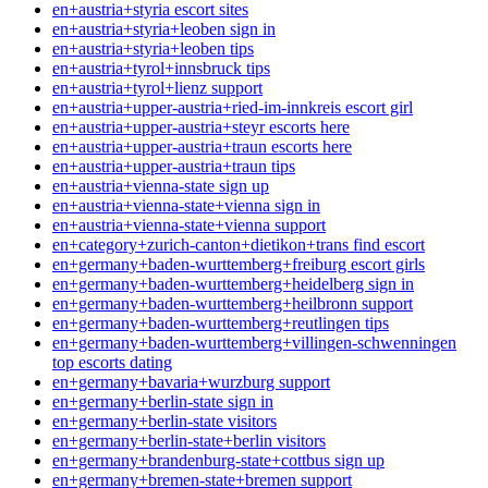
en+austria+styria escort sites
en+austria+styria+leoben sign in
en+austria+styria+leoben tips
en+austria+tyrol+innsbruck tips
en+austria+tyrol+lienz support
en+austria+upper-austria+ried-im-innkreis escort girl
en+austria+upper-austria+steyr escorts here
en+austria+upper-austria+traun escorts here
en+austria+upper-austria+traun tips
en+austria+vienna-state sign up
en+austria+vienna-state+vienna sign in
en+austria+vienna-state+vienna support
en+category+zurich-canton+dietikon+trans find escort
en+germany+baden-wurttemberg+freiburg escort girls
en+germany+baden-wurttemberg+heidelberg sign in
en+germany+baden-wurttemberg+heilbronn support
en+germany+baden-wurttemberg+reutlingen tips
en+germany+baden-wurttemberg+villingen-schwenningen
top escorts dating
en+germany+bavaria+wurzburg support
en+germany+berlin-state sign in
en+germany+berlin-state visitors
en+germany+berlin-state+berlin visitors
en+germany+brandenburg-state+cottbus sign up
en+germany+bremen-state+bremen support