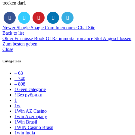
trecken darf.
Newer
Shagle Shagle Com Intercourse Chat Site
Back to list
Older
Für nüsse Book Of Ra immortal romance Slot Angeschlossen
Zum besten geben
Close
Categories
– 63
– 740
– 808
! Geen categorie
! Без рубрики
1
1w
1Win AZ Casino
1win Azerbajany
1Win Brasil
1WIN Casino Brasil
1win India