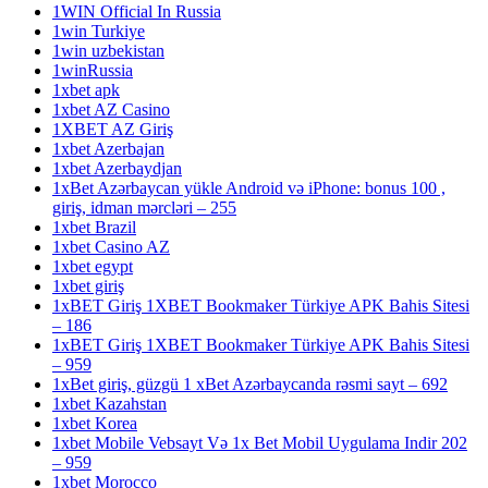
1WIN Official In Russia
1win Turkiye
1win uzbekistan
1winRussia
1xbet apk
1xbet AZ Casino
1XBET AZ Giriş
1xbet Azerbajan
1xbet Azerbaydjan
1xBet Azərbaycan yükle Android və iPhone: bonus 100 ,
giriş, idman mərcləri – 255
1xbet Brazil
1xbet Casino AZ
1xbet egypt
1xbet giriş
1xBET Giriş 1XBET Bookmaker Türkiye APK Bahis Sitesi
– 186
1xBET Giriş 1XBET Bookmaker Türkiye APK Bahis Sitesi
– 959
1xBet giriş, güzgü 1 xBet Azərbaycanda rəsmi sayt – 692
1xbet Kazahstan
1xbet Korea
1xbet Mobile Vebsayt Və 1x Bet Mobil Uygulama Indir 202
– 959
1xbet Morocco