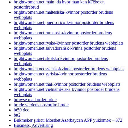
brightwomen.net main_da hvor man kan kГёbe en
postordrebrud
brightwomen.net maltesiska-kvinnor postorder brudens
webbplats
brightwomen.net puerto-rico-kvinnor postorder brudens
webbplats
brightwomen.net rumanska-kvinnor postorder brudens
webbplats
brightwomen.net ryska-kvinnor postorder brudens webbplats
brightwomen.net salvadoransk-kvinna postorder brudens
webbplats
brightwomen.net skotska-kvinnor postorder brudens
webbplats
brightwomen.net svensk-kvinna postorder brudens webbplats
brightwomen.net syriska-kvinnor postorder brudens
webbplats
brightwomen.net thai-kvinnor postorder brudens webbplats
brightwomen.net vietnamesiska-kvinnor postorder brudens
webbplats
browse mail order bride
brude verdens postordre brude
bt50 dec
btt2
Bukmeker şirkəti Mostbet Azərbaycan APP yükləmək – 872
Business, Advertising