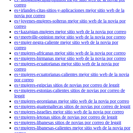
correo
es+irlandes-citas-sitios-y-aplicaciones mejor sitio web de la
novia por correo
es+jovenes-mujeres-solteras mejor sitio web de la novia por
correo
es+kazajstan-mujeres mejor sitio web de la novia por correo
es+meetville-opinion mejor sitio web de la novia por correo
es+mujer-negra-caliente mejor sitio web de la novia por
correo
es+mujeres-africanas mejor sitio web de la novia por correo
es+mujeres-birmanas mejor sitio web de la novia por correo
es+mujeres-ecuatorianas mejor sitio web de la novia por
correo
es+mujeres-ecuatorianas-calientes mejor sitio web de la novia
por correo
es+mujeres-egipcias sitios de novias por correo de leggit
es+mujeres-estonias-calientes sitios de novias por correo de
leggit
es+mujeres-georgianas mejor sitio web de la novia por correo
es+mujeres-guatemaltecas sitios de novias por correo de leggit
es+mujeres-israelies mejor sitio web de la novia por correo
es+mujeres-letonas sitios de novias por correo de leggit
es+mujeres-libanesas sitios de novias por correo de leggit
es+mujeres-libanesas-calientes mejor sitio web de la novia por