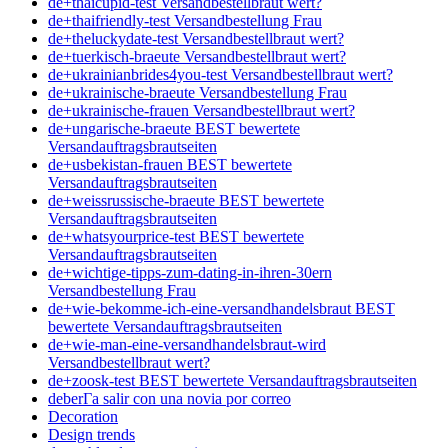
de+thaicupid-test Versandbestellbraut wert?
de+thaifriendly-test Versandbestellung Frau
de+theluckydate-test Versandbestellbraut wert?
de+tuerkisch-braeute Versandbestellbraut wert?
de+ukrainianbrides4you-test Versandbestellbraut wert?
de+ukrainische-braeute Versandbestellung Frau
de+ukrainische-frauen Versandbestellbraut wert?
de+ungarische-braeute BEST bewertete
Versandauftragsbrautseiten
de+usbekistan-frauen BEST bewertete
Versandauftragsbrautseiten
de+weissrussische-braeute BEST bewertete
Versandauftragsbrautseiten
de+whatsyourprice-test BEST bewertete
Versandauftragsbrautseiten
de+wichtige-tipps-zum-dating-in-ihren-30ern
Versandbestellung Frau
de+wie-bekomme-ich-eine-versandhandelsbraut BEST
bewertete Versandauftragsbrautseiten
de+wie-man-eine-versandhandelsbraut-wird
Versandbestellbraut wert?
de+zoosk-test BEST bewertete Versandauftragsbrautseiten
deberГ­a salir con una novia por correo
Decoration
Design trends