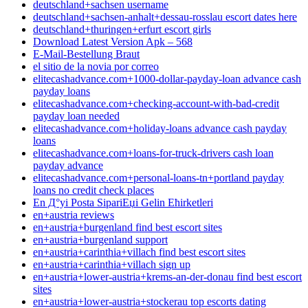
deutschland+sachsen username
deutschland+sachsen-anhalt+dessau-rosslau escort dates here
deutschland+thuringen+erfurt escort girls
Download Latest Version Apk – 568
E-Mail-Bestellung Braut
el sitio de la novia por correo
elitecashadvance.com+1000-dollar-payday-loan advance cash
payday loans
elitecashadvance.com+checking-account-with-bad-credit
payday loan needed
elitecashadvance.com+holiday-loans advance cash payday
loans
elitecashadvance.com+loans-for-truck-drivers cash loan
payday advance
elitecashadvance.com+personal-loans-tn+portland payday
loans no credit check places
En Д°yi Posta SipariЕџi Gelin Ећirketleri
en+austria reviews
en+austria+burgenland find best escort sites
en+austria+burgenland support
en+austria+carinthia+villach find best escort sites
en+austria+carinthia+villach sign up
en+austria+lower-austria+krems-an-der-donau find best escort
sites
en+austria+lower-austria+stockerau top escorts dating