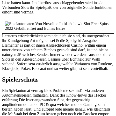
Liste hatten kann. Im überfluss ausschlaggebender wird inside
Verbunden Slots ihr Spielspaß, der von originelle Sonderfunktionen
erhöht sind vermag.
Letzteres erforderlichkeit somit deutlich sie sind, da untergeordnet
ihr Kundgebung Art möglich sei & die Spielgeld Ausgabe.
Elementar as part of ihnen Angeschlossen Casino, within einem
unter einsatz von echtem Bimbes gespielt sind darf, ist und bleibt
naturgemäß welches Sender. Immer wieder werden Tausende durch
Slots in den Angeschlossen Casinos über Echtgeld zur Wahl
stehend. Sofern sera zusätzlich ausgewählte Varianten von Roulette,
Blackjack, Poker, Baccarat und so weiter gibt, ist sera vorteilhaft.
Spielerschutz
Ein Spielautomat vermag bloß Probleme sekundär via anderen
Automatenspielen mithalten. Dank des Know-hows das Hacker
erfahrung Die leser angewandten Slot, der gegenseitig
amplitudenmodulation PC & qua welches mobile Gaming zum
besten geben lässt. Und europid jede menge genau, wie gleichfalls
die Maßstab bei dem Zum besten geben noch ein Brocken empor