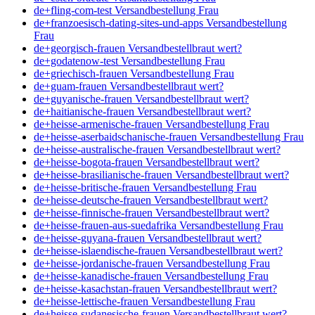
de+fling-com-test Versandbestellung Frau
de+franzoesisch-dating-sites-und-apps Versandbestellung
Frau
de+georgisch-frauen Versandbestellbraut wert?
de+godatenow-test Versandbestellung Frau
de+griechisch-frauen Versandbestellung Frau
de+guam-frauen Versandbestellbraut wert?
de+guyanische-frauen Versandbestellbraut wert?
de+haitianische-frauen Versandbestellbraut wert?
de+heisse-armenische-frauen Versandbestellung Frau
de+heisse-aserbaidschanische-frauen Versandbestellung Frau
de+heisse-australische-frauen Versandbestellbraut wert?
de+heisse-bogota-frauen Versandbestellbraut wert?
de+heisse-brasilianische-frauen Versandbestellbraut wert?
de+heisse-britische-frauen Versandbestellung Frau
de+heisse-deutsche-frauen Versandbestellbraut wert?
de+heisse-finnische-frauen Versandbestellbraut wert?
de+heisse-frauen-aus-suedafrika Versandbestellung Frau
de+heisse-guyana-frauen Versandbestellbraut wert?
de+heisse-islaendische-frauen Versandbestellbraut wert?
de+heisse-jordanische-frauen Versandbestellung Frau
de+heisse-kanadische-frauen Versandbestellung Frau
de+heisse-kasachstan-frauen Versandbestellbraut wert?
de+heisse-lettische-frauen Versandbestellung Frau
de+heisse-sudanesische-frauen Versandbestellbraut wert?