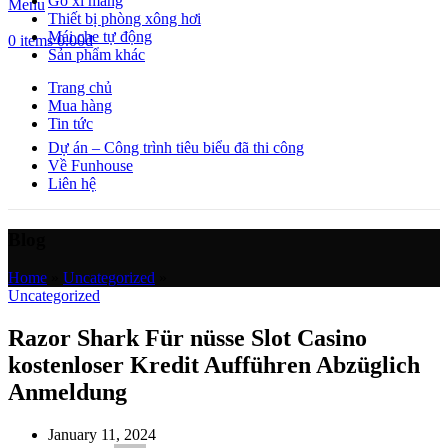
Gỗ xi măng
Menu
Thiết bị phòng xông hơi
Mái che tự động
0
items
0.00
₫
Sản phẩm khác
Trang chủ
Mua hàng
Tin tức
Dự án – Công trình tiêu biểu đã thi công
Về Funhouse
Liên hệ
Blog
Home
»
Uncategorized
»
Uncategorized
Razor Shark Für nüsse Slot Casino
kostenloser Kredit Aufführen Abzüglich
Anmeldung
January 11, 2024