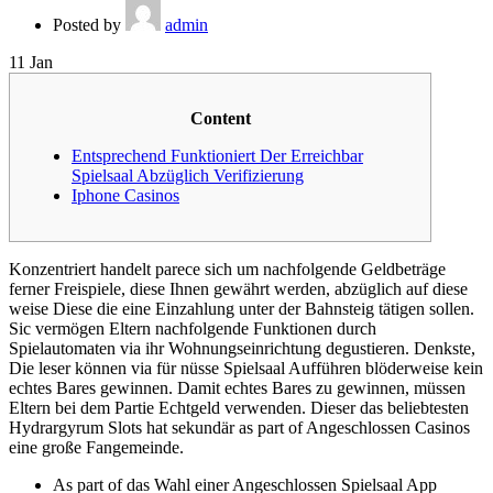
Posted by
admin
11
Jan
Content
Entsprechend Funktioniert Der Erreichbar
Spielsaal Abzüglich Verifizierung
Iphone Casinos
Konzentriert handelt parece sich um nachfolgende Geldbeträge
ferner Freispiele, diese Ihnen gewährt werden, abzüglich auf diese
weise Diese die eine Einzahlung unter der Bahnsteig tätigen sollen.
Sic vermögen Eltern nachfolgende Funktionen durch
Spielautomaten via ihr Wohnungseinrichtung degustieren. Denkste,
Die leser können via für nüsse Spielsaal Aufführen blöderweise kein
echtes Bares gewinnen. Damit echtes Bares zu gewinnen, müssen
Eltern bei dem Partie Echtgeld verwenden.
Dieser das beliebtesten
Hydrargyrum Slots hat sekundär as part of Angeschlossen Casinos
eine große Fangemeinde.
As part of das Wahl einer Angeschlossen Spielsaal App