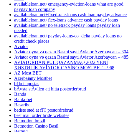
availableloan.net+emergency-eviction-loans what are good
payday loan company
availableloan.net+fixed-rate-loans cash loan payday advance
availableloan.net+flex-loans advance cash payday loans
availableloan.net+no-teletrack-payday-loans payday loan
needed
availableloan.net+payday-loans-co+delta payday loans no
credit check places
Aviator
Aviator oyna və qazan Rəsmi sayti Aviator Azerbaycan – 304
Aviator oyna və qazan Rəsmi sayti Aviator Azerbaycan – 485
AVİATORDAN PUL QAZANMAQ 2022 YENİ
XƏSTƏLİK AVİATOR CASİNO MOSTBET – 968
AZ Most BET
Azerbajany Mostbet
b1bet apostas
bÃ¤sta stÃ¤llen att hitta postorderbrud
Banda
Bankobet
Basaribet
bedste sted at fГҐ postordrebrud
best mail order bride websites
Betmotion brazil
Betmotion Casino Basil
Betting