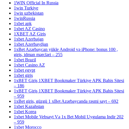
1WIN Official In Russia
1win Turkiye
1win uzbekistan
1winRussia
1xbet apk
1xbet AZ Casino
1XBET AZ Giriş
1xbet Azerbajan
1xbet Azerbaydjan
1xBet Azərbaycan yükle Android və iPhone: bonus 100 ,
giriş, idman mərcləri – 255
1xbet Brazil
1xbet Casino AZ
1xbet egypt
1xbet giriş
1xBET Giriş 1XBET Bookmaker Türkiye APK Bahis Sitesi
– 186
1xBET Giriş 1XBET Bookmaker Türkiye APK Bahis Sitesi
– 959
1xBet giriş, güzgü 1 xBet Azərbaycanda rəsmi sayt – 692
1xbet Kazahstan
1xbet Korea
1xbet Mobile Vebsayt Və 1x Bet Mobil Uygulama Indir 202
– 959
1xbet Morocco