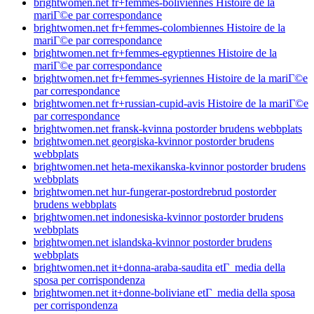
brightwomen.net fr+femmes-boliviennes Histoire de la
mariГ©e par correspondance
brightwomen.net fr+femmes-colombiennes Histoire de la
mariГ©e par correspondance
brightwomen.net fr+femmes-egyptiennes Histoire de la
mariГ©e par correspondance
brightwomen.net fr+femmes-syriennes Histoire de la mariГ©e
par correspondance
brightwomen.net fr+russian-cupid-avis Histoire de la mariГ©e
par correspondance
brightwomen.net fransk-kvinna postorder brudens webbplats
brightwomen.net georgiska-kvinnor postorder brudens
webbplats
brightwomen.net heta-mexikanska-kvinnor postorder brudens
webbplats
brightwomen.net hur-fungerar-postordrebrud postorder
brudens webbplats
brightwomen.net indonesiska-kvinnor postorder brudens
webbplats
brightwomen.net islandska-kvinnor postorder brudens
webbplats
brightwomen.net it+donna-araba-saudita etГ media della
sposa per corrispondenza
brightwomen.net it+donne-boliviane etГ media della sposa
per corrispondenza