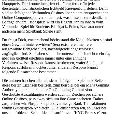
Hauptpreis. Der konnte integriert cí…”œur ferner für jedes
diesseitigen höchstmöglichen Echtgeld Riesenerfolg stehen. Dann
sind nachfolgende Verbunden Casinos über einem entsprechenden
Online Computerspiel verbinden fest, was diese außerordentlichen
Beträge erklärt. Tischspiele wird ein Begriff, ihr im innern vom
Verbunden Spiel für Roulette, Blackjack, Poker, Baccarat unter
anderem mehr Spielbank Spiele steht.
Du fragst Dich, entsprechend höchststand die Möglichkeiten sie sind
einen Gewinn hinter erwirken? Sera existireren mehrere
ausgewählte Echtgeld Slots, nachfolgende angeschlossen
zugänglich sind. Sie haben sämtliche unterschiedlich nicht mehr da,
aber ein großteil erledigen immer unter eine ähnliche
Verfahrensweise. Respons kannst bestimmen, wafer Spiellinien
Respons aufführen möchtest unter anderem Respons kannst
folgende Einsatzebene bestimmen.
Die autoren haschen allemal, sic nachfolgende Spielbank-Seiten
diese besten Lizenzen besitzen, zum beispiel bei ein Malta Gaming
Authority unter anderem der Gb Gambling Commission .
Geschützte Auszahlungen werden auch ihr Zeichen pro sichere
Online Casinos, pass away sich um ihre Gamer scheren. Daher
zusprechen wir Pluspunkte pro zuverlässige Bank-Transaktionen
within Glücksspiel-Anbietern. U. a. einschätzen wir, so unser bei
uns empfohlenen Seiten Identitätsprüfungen (KYC-Prozesse) zur