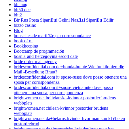
bh_aug
bh50 dec
bht2
Bir Rus Posta SipariЕџi Gelini NasД±l SipariЕџ Edilir
bizzo casino
Blog
bons sites de mariГ©e par correspondance
book of ra
Bookkeeping
Bootcamp de programación
bosnia-and-herzegovina escort date
bride order mail agency
bridesconfidential.com de+honda-braute Wie funktioniert die
Mail -Bestellung Braut?
bridesconfidential.com it+spose-russe dove posso ottenere una
sposa per corrispondenza
bridesconfidential.com it+spose-vietnamite dove posso
ottenere una sposa per corrispondenza
brightwomen.net bolivianska-kvinnor postorder brudens
webbplats
brightwomen.net chilean-kvinnor postorder brudens
webbplats
brightwomen.net da+belarus-kvinder hvor man kan kГёbe en
postordrebrud
brightwomen.net da+burmesiske-kvinder hvor man kan