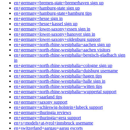
en+germany+bremen-state+bremerhaven sign up
en+germany+hamburg-state sign up
en+germany+hamburg-state+hamburg tips
en+germany+hesse sign in
en+germany+hesse+kassel sign up
en+germany+lower-saxony+essen sign in
en+germany+lower-saxony+hanover sign in
en+germany+lower-saxony+oldenburg support
en+germany+north-rhine-westphalia+aachen sign up
en+germany+north-rhine-westphalia+aachen visitors
en+germany+north-rhine-westphalia+bergisch-gladbach sign
in
en+germany+north-rhine-westphalia+cologne sign up
en+germany+north-rhine-westphalia+duisburg username
en+germany+north-rhine-westphalia+hagen tips
en+germany+north-rhine-westphalia+halle sign in
en+germany+north-rhine-westphalia+witten tips
en+germany+north-rhine-westphalia+wuppertal support
en+germany+saarland tips
en+germany+saxony support
en+germany+schleswig-holstein+lubeck support
en+germany+thuringia reviews
en+germany+thuringia+gera support
en+s+models+at-tyrol+innsbruck username
en+switzerland+aargau+aarau escorts