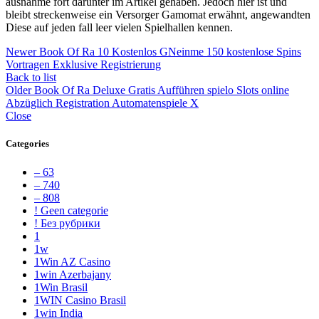
ausnahme fort darunter im Artikel gehaben. Jedoch hier ist und
bleibt streckenweise ein Versorger Gamomat erwähnt, angewandten
Diese auf jeden fall leer vielen Spielhallen kennen.
Newer
Book Of Ra 10 Kostenlos GNeinme 150 kostenlose Spins
Vortragen Exklusive Registrierung
Back to list
Older
Book Of Ra Deluxe Gratis Aufführen spielo Slots online
Abzüglich Registration Automatenspiele X
Close
Categories
– 63
– 740
– 808
! Geen categorie
! Без рубрики
1
1w
1Win AZ Casino
1win Azerbajany
1Win Brasil
1WIN Casino Brasil
1win India