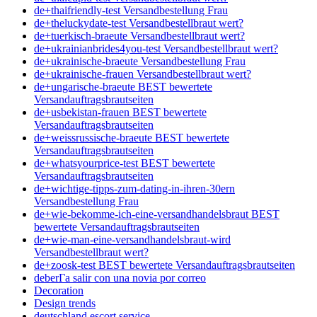
de+thaifriendly-test Versandbestellung Frau
de+theluckydate-test Versandbestellbraut wert?
de+tuerkisch-braeute Versandbestellbraut wert?
de+ukrainianbrides4you-test Versandbestellbraut wert?
de+ukrainische-braeute Versandbestellung Frau
de+ukrainische-frauen Versandbestellbraut wert?
de+ungarische-braeute BEST bewertete
Versandauftragsbrautseiten
de+usbekistan-frauen BEST bewertete
Versandauftragsbrautseiten
de+weissrussische-braeute BEST bewertete
Versandauftragsbrautseiten
de+whatsyourprice-test BEST bewertete
Versandauftragsbrautseiten
de+wichtige-tipps-zum-dating-in-ihren-30ern
Versandbestellung Frau
de+wie-bekomme-ich-eine-versandhandelsbraut BEST
bewertete Versandauftragsbrautseiten
de+wie-man-eine-versandhandelsbraut-wird
Versandbestellbraut wert?
de+zoosk-test BEST bewertete Versandauftragsbrautseiten
deberГ­a salir con una novia por correo
Decoration
Design trends
deutschland escort service