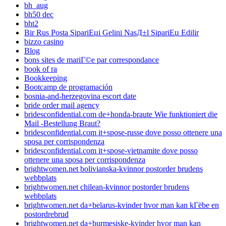
bh_aug
bh50 dec
bht2
Bir Rus Posta SipariЕџi Gelini NasД±l SipariЕџ Edilir
bizzo casino
Blog
bons sites de mariГ©e par correspondance
book of ra
Bookkeeping
Bootcamp de programación
bosnia-and-herzegovina escort date
bride order mail agency
bridesconfidential.com de+honda-braute Wie funktioniert die
Mail -Bestellung Braut?
bridesconfidential.com it+spose-russe dove posso ottenere una
sposa per corrispondenza
bridesconfidential.com it+spose-vietnamite dove posso
ottenere una sposa per corrispondenza
brightwomen.net bolivianska-kvinnor postorder brudens
webbplats
brightwomen.net chilean-kvinnor postorder brudens
webbplats
brightwomen.net da+belarus-kvinder hvor man kan kГёbe en
postordrebrud
brightwomen.net da+burmesiske-kvinder hvor man kan