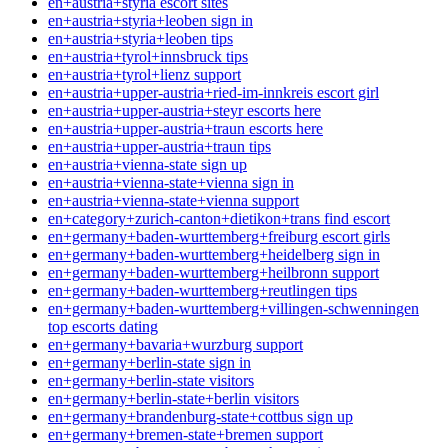
en+austria+styria escort sites
en+austria+styria+leoben sign in
en+austria+styria+leoben tips
en+austria+tyrol+innsbruck tips
en+austria+tyrol+lienz support
en+austria+upper-austria+ried-im-innkreis escort girl
en+austria+upper-austria+steyr escorts here
en+austria+upper-austria+traun escorts here
en+austria+upper-austria+traun tips
en+austria+vienna-state sign up
en+austria+vienna-state+vienna sign in
en+austria+vienna-state+vienna support
en+category+zurich-canton+dietikon+trans find escort
en+germany+baden-wurttemberg+freiburg escort girls
en+germany+baden-wurttemberg+heidelberg sign in
en+germany+baden-wurttemberg+heilbronn support
en+germany+baden-wurttemberg+reutlingen tips
en+germany+baden-wurttemberg+villingen-schwenningen
top escorts dating
en+germany+bavaria+wurzburg support
en+germany+berlin-state sign in
en+germany+berlin-state visitors
en+germany+berlin-state+berlin visitors
en+germany+brandenburg-state+cottbus sign up
en+germany+bremen-state+bremen support