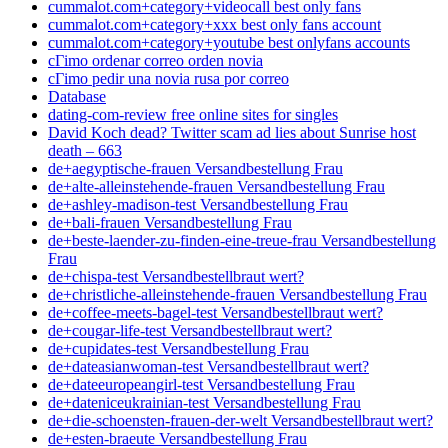
cummalot.com+category+videocall best only fans
cummalot.com+category+xxx best only fans account
cummalot.com+category+youtube best onlyfans accounts
cГіmo ordenar correo orden novia
cГіmo pedir una novia rusa por correo
Database
dating-com-review free online sites for singles
David Koch dead? Twitter scam ad lies about Sunrise host
death – 663
de+aegyptische-frauen Versandbestellung Frau
de+alte-alleinstehende-frauen Versandbestellung Frau
de+ashley-madison-test Versandbestellung Frau
de+bali-frauen Versandbestellung Frau
de+beste-laender-zu-finden-eine-treue-frau Versandbestellung
Frau
de+chispa-test Versandbestellbraut wert?
de+christliche-alleinstehende-frauen Versandbestellung Frau
de+coffee-meets-bagel-test Versandbestellbraut wert?
de+cougar-life-test Versandbestellbraut wert?
de+cupidates-test Versandbestellung Frau
de+dateasianwoman-test Versandbestellbraut wert?
de+dateeuropeangirl-test Versandbestellung Frau
de+dateniceukrainian-test Versandbestellung Frau
de+die-schoensten-frauen-der-welt Versandbestellbraut wert?
de+esten-braeute Versandbestellung Frau