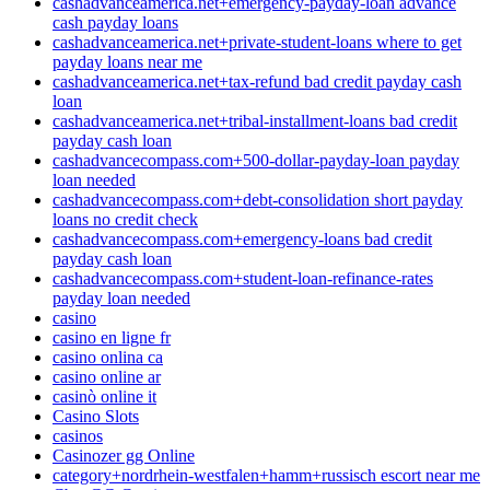
cashadvanceamerica.net+emergency-payday-loan advance
cash payday loans
cashadvanceamerica.net+private-student-loans where to get
payday loans near me
cashadvanceamerica.net+tax-refund bad credit payday cash
loan
cashadvanceamerica.net+tribal-installment-loans bad credit
payday cash loan
cashadvancecompass.com+500-dollar-payday-loan payday
loan needed
cashadvancecompass.com+debt-consolidation short payday
loans no credit check
cashadvancecompass.com+emergency-loans bad credit
payday cash loan
cashadvancecompass.com+student-loan-refinance-rates
payday loan needed
casino
casino en ligne fr
casino onlina ca
casino online ar
casinò online it
Casino Slots
casinos
Casinozer gg Online
category+nordrhein-westfalen+hamm+russisch escort near me