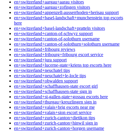
en+switzerland+aargau+aarau visitors
en+switzerland+aargau+zofingen visitors
en+switzerland+appenzell-ausserrhoden+herisau support
en+switzerland+basel-landschaft+munchenstein top escorts
here
en+switzerland+basel-landschaft+pratteln visitors
en+switzerland+canton-of-schwyz support
en+switzerland+canton-of-solothurn username
en+switzerland+canton-of-solothurn+solothurn username
en+switzerland+fribourg reviews
en+switzerland+fribourg+fribourg escort service
en+switzerland+jura support
en+switzerland+lucerne-state+kriens top escorts here
en+switzerland+neuchatel tips
en+switzerland+neuchatel+le-locle tips
en+switzerland+obwalden support
en+switzerland+schaffhausen-state escort girl
en+switzerland+schaffhausen-state sign in
en+switzerland+st-gallen-state+gossau escorts here
en+switzerland+thurgau+kreuzlingen sign in
en+switzerland+valais+brig escorts near me
en+switzerland+valais+sion escort service
en+switzerland+zurich-canton+dietikon tips
en+switzerland+zurich-canton+hinwil sign in
en+switzerland+zurich-canton+horgen username