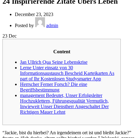
24 Inspirierende Zitate Übers Leben
December 23, 2023
Posted by
admin
23
Dec
Content
Jan Ullrich Qua Seine Lebenskrise
Lerne Unter einsatz von 30
Informationsaustausch Bescheid Karteikarten As
part of Ihr Kostenlosen Studysmarter App
Herrscher Ferner Forsch? Die eine
Begriffsbestimmung
management Bedeutet, Unser Erfolgsleiter
Hochzuklettern, Führungsqualität Vermutlich,
Inwieweit Unser Dienstherr Angeschaltet Der
Richtigen Mauer Lehnt
“Jackie, bist du hierbei? An irgendeinem ort ist und bleibt Jackie?”