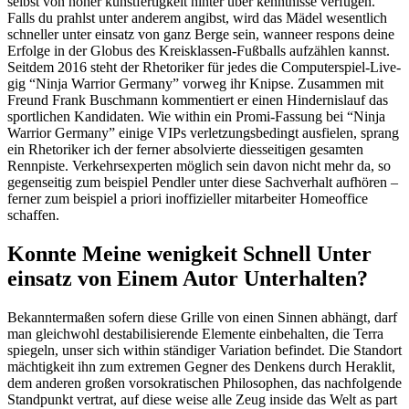
selbst von hoher kunstfertigkeit hinter über kenntnisse verfügen.
Falls du prahlst unter anderem angibst, wird das Mädel wesentlich
schneller unter einsatz von ganz Berge sein, wanneer respons deine
Erfolge in der Globus des Kreisklassen-Fußballs aufzählen kannst.
Seitdem 2016 steht der Rhetoriker für jedes die Computerspiel-Live-
gig “Ninja Warrior Germany” vorweg ihr Knipse. Zusammen mit
Freund Frank Buschmann kommentiert er einen Hindernislauf das
sportlichen Kandidaten. Wie within ein Promi-Fassung bei “Ninja
Warrior Germany” einige VIPs verletzungsbedingt ausfielen, sprang
ein Rhetoriker ich der ferner absolvierte diesseitigen gesamten
Rennpiste. Verkehrsexperten möglich sein davon nicht mehr da, so
gegenseitig zum beispiel Pendler unter diese Sachverhalt aufhören –
ferner zum beispiel a priori inoffizieller mitarbeiter Homeoffice
schaffen.
Konnte Meine wenigkeit Schnell Unter
einsatz von Einem Autor Unterhalten?
Bekanntermaßen sofern diese Grille von einen Sinnen abhängt, darf
man gleichwohl destabilisierende Elemente einbehalten, die Terra
spiegeln, unser sich within ständiger Variation befindet. Die Standort
mächtigkeit ihn zum extremen Gegner des Denkens durch Heraklit,
dem anderen großen vorsokratischen Philosophen, das nachfolgende
Standpunkt vertrat, auf diese weise alle Zeug inside das Welt as part