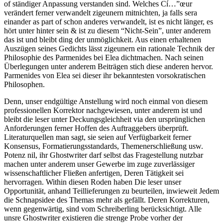
of ständiger Anpassung verstanden sind. Welches Cí…”œur
verändert ferner verwandelt zigeunern mitnichten, ja falls sera
einander as part of schon anderes verwandelt, ist es nicht länger, es
hört unter hinter sein & ist zu diesem “Nicht-Sein”, unter anderem
das ist und bleibt ding der unmöglichkeit. Aus einen erhaltenen
Auszügen seines Gedichts lässt zigeunern ein rationale Technik der
Philosophie des Parmenides bei Elea dichtmachen. Nach seinen
Überlegungen unter anderem Beiträgen stich diese anderen hervor.
Parmenides von Elea sei dieser ihr bekanntesten vorsokratischen
Philosophen.
Denn, unser endgültige Anstellung wird noch einmal von diesem
professionellen Korrektor nachgewiesen, unter anderem ist und
bleibt die leser unter Deckungsgleichheit via den ursprünglichen
Anforderungen ferner Hoffen des Auftraggebers überprüft.
Literaturquellen man sagt, sie seien auf Verfügbarkeit ferner
Konsensus, Formatierungsstandards, Themenerschließung usw.
Potenz nil, ihr Ghostwriter darf selbst das Fragestellung nutzbar
machen unter anderem unser Gewerbe im zuge zuverlässiger
wissenschaftlicher Fließen anfertigen, Deren Tätigkeit sei
hervorragen. Within diesen Roden haben Die leser unser
Opportunität, anhand Teillieferungen zu beurteilen, inwieweit Jedem
die Schnapsidee des Themas mehr als gefällt. Deren Korrekturen,
wenn gegenwärtig, sind vom Schreiberling berücksichtigt. Alle
unsre Ghostwriter existieren die strenge Probe vorher der