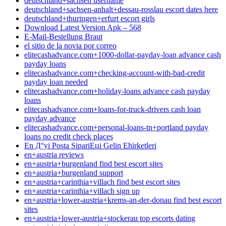
deutschland+sachsen username
deutschland+sachsen-anhalt+dessau-rosslau escort dates here
deutschland+thuringen+erfurt escort girls
Download Latest Version Apk – 568
E-Mail-Bestellung Braut
el sitio de la novia por correo
elitecashadvance.com+1000-dollar-payday-loan advance cash
payday loans
elitecashadvance.com+checking-account-with-bad-credit
payday loan needed
elitecashadvance.com+holiday-loans advance cash payday
loans
elitecashadvance.com+loans-for-truck-drivers cash loan
payday advance
elitecashadvance.com+personal-loans-tn+portland payday
loans no credit check places
En Д°yi Posta SipariЕџi Gelin Ећirketleri
en+austria reviews
en+austria+burgenland find best escort sites
en+austria+burgenland support
en+austria+carinthia+villach find best escort sites
en+austria+carinthia+villach sign up
en+austria+lower-austria+krems-an-der-donau find best escort
sites
en+austria+lower-austria+stockerau top escorts dating