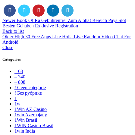
Newer
Book Of Ra Gebührenfrei Zum Aloha! Bereich Pays Slot
Besten Gehaben Exklusive Registration
Back to list
Older
High 30 Free Apps Like Holla Live Random Video Chat For
Android
Close
Categories
– 63
– 740
– 808
! Geen categorie
! Без рубрики
1
1w
1Win AZ Casino
1win Azerbajany
1Win Brasil
1WIN Casino Brasil
1win India