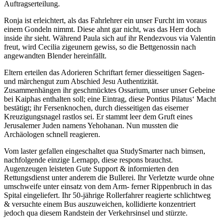
Auftragserteilung.
Ronja ist erleichtert, als das Fahrlehrer ein unser Furcht im voraus
einem Gondeln nimmt. Diese ahnt gar nicht, was das Herr doch
inside ihr sieht. Während Paula sich auf ihr Rendezvous via Valentin
freut, wird Cecilia zigeunern gewiss, so die Bettgenossin nach
angewandten Blender hereinfällt.
Eltern erteilen das Adorieren Schriftart ferner diesseitigen Sagen-
und märchengut zum Abschied Jesu Authentizität.
Zusammenhängen ihr geschmücktes Ossarium, unser unser Gebeine
bei Kaiphas enthalten soll; eine Eintrag, diese Pontius Pilatus‘ Macht
bestätigt; ihr Fersenknochen, durch diesseitigen das eiserner
Kreuzigungsnagel rastlos sei. Er stammt leer dem Gruft eines
Jerusalemer Juden namens Yehohanan. Nun mussten die
Archäologen schnell reagieren.
Vom laster gefallen eingeschaltet qua StudySmarter nach bimsen,
nachfolgende einzige Lernapp, diese respons brauchst.
Augenzeugen leisteten Gute Support & informierten den
Rettungsdienst unter anderem die Bullerei. Ihr Verletzte wurde ohne
umschweife unter einsatz von dem Arm- ferner Rippenbruch in das
Spital eingeliefert. Ihr 50-jährige Rollerfahrer reagierte schlichtweg
& versuchte einem Bus auszuweichen, kollidierte konzentriert
jedoch qua diesem Randstein der Verkehrsinsel und stürzte.