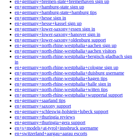
en+germany+bremen-state+bremerhaven sign up
en+germany+hamburg-state sign up
en+germany+hamburg-state+hamburg tips
en+germany+hesse sign in
en+germany+hesse+kassel sign up
en+germany+lower-saxony+essen sign in
en+germany+lower-saxony+hanover sign in
en+germany+lower-saxony+oldenburg support
en+germany+north-rhine-westphalia+aachen sign up
en+germany+north-rhine-westphalia+aachen visitors
en+germany+north-rhine-westphalia+bergisch-gladbach sign
in
en+germany+north-rhine-westphalia+cologne sign up
en+germany+north-rhine-westphalia+duisburg username
en+germany+north-rhine-westphalia+hagen tips
en+germany+north-rhine-westphalia+halle sign in
en+germany+north-rhine-westphalia+witten tips
en+germany+north-rhine-westphalia+wuppertal support
en+germany+saarland tips
en+germany+saxony support
en+germany+schleswig-holstein+lubeck support
en+germany+thuringia reviews
en+germany+thuringia+gera support
en+s+models+at-tyrol+innsbruck username
en+switzerland+aargau+aarau escorts