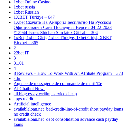
1xbet Online Casino
1xbet russia
1xbet Russian
1XBET Türkiye – 647
1Xbet Скачать На Андроид Бесплатно На Русском
Официальный Сайт Последняя Версия 04-22-2023
#12944 Issues Shichao Sun latex GitLab – 304
1xBet, 1xbet Giriş, 1xbet Türkiye, 1xbet Girişi, XBET,
Birxbet – 865
2
22bet IT
3
31.01
4
8 Reviews + How To Work With An Affiliate Program – 373
adm
Agence de messagerie de commande de mariГ©e
AI Chatbot News
all blog essay writing service cheap
apps reddit
Artificial intelligence
availableloan.net+bad-credit-line-of-credit short payday loans
no credit check
availableloan.net+debt-consolidation advance cash payday
loans