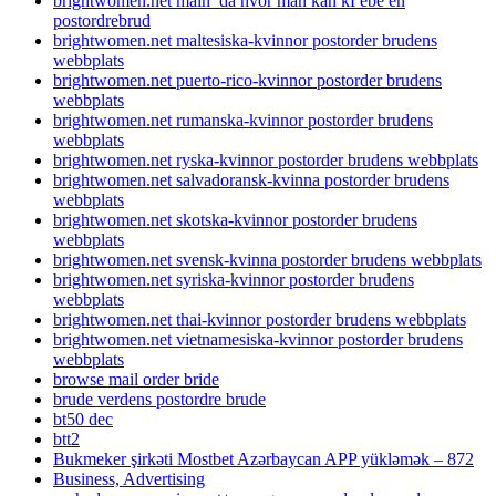
brightwomen.net main_da hvor man kan kГёbe en
postordrebrud
brightwomen.net maltesiska-kvinnor postorder brudens
webbplats
brightwomen.net puerto-rico-kvinnor postorder brudens
webbplats
brightwomen.net rumanska-kvinnor postorder brudens
webbplats
brightwomen.net ryska-kvinnor postorder brudens webbplats
brightwomen.net salvadoransk-kvinna postorder brudens
webbplats
brightwomen.net skotska-kvinnor postorder brudens
webbplats
brightwomen.net svensk-kvinna postorder brudens webbplats
brightwomen.net syriska-kvinnor postorder brudens
webbplats
brightwomen.net thai-kvinnor postorder brudens webbplats
brightwomen.net vietnamesiska-kvinnor postorder brudens
webbplats
browse mail order bride
brude verdens postordre brude
bt50 dec
btt2
Bukmeker şirkəti Mostbet Azərbaycan APP yükləmək – 872
Business, Advertising