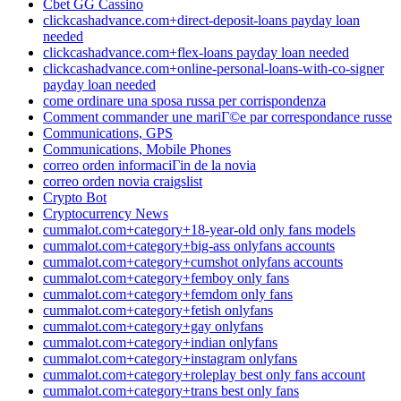
Cbet GG Cassino
clickcashadvance.com+direct-deposit-loans payday loan
needed
clickcashadvance.com+flex-loans payday loan needed
clickcashadvance.com+online-personal-loans-with-co-signer
payday loan needed
come ordinare una sposa russa per corrispondenza
Comment commander une mariГ©e par correspondance russe
Communications, GPS
Communications, Mobile Phones
correo orden informaciГіn de la novia
correo orden novia craigslist
Crypto Bot
Cryptocurrency News
cummalot.com+category+18-year-old only fans models
cummalot.com+category+big-ass onlyfans accounts
cummalot.com+category+cumshot onlyfans accounts
cummalot.com+category+femboy only fans
cummalot.com+category+femdom only fans
cummalot.com+category+fetish onlyfans
cummalot.com+category+gay onlyfans
cummalot.com+category+indian onlyfans
cummalot.com+category+instagram onlyfans
cummalot.com+category+roleplay best only fans account
cummalot.com+category+trans best only fans