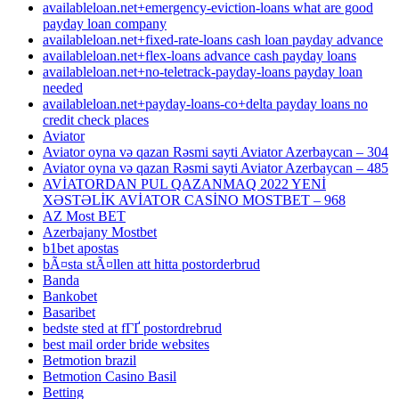
availableloan.net+emergency-eviction-loans what are good
payday loan company
availableloan.net+fixed-rate-loans cash loan payday advance
availableloan.net+flex-loans advance cash payday loans
availableloan.net+no-teletrack-payday-loans payday loan
needed
availableloan.net+payday-loans-co+delta payday loans no
credit check places
Aviator
Aviator oyna və qazan Rəsmi sayti Aviator Azerbaycan – 304
Aviator oyna və qazan Rəsmi sayti Aviator Azerbaycan – 485
AVİATORDAN PUL QAZANMAQ 2022 YENİ
XƏSTƏLİK AVİATOR CASİNO MOSTBET – 968
AZ Most BET
Azerbajany Mostbet
b1bet apostas
bÃ¤sta stÃ¤llen att hitta postorderbrud
Banda
Bankobet
Basaribet
bedste sted at fГҐ postordrebrud
best mail order bride websites
Betmotion brazil
Betmotion Casino Basil
Betting