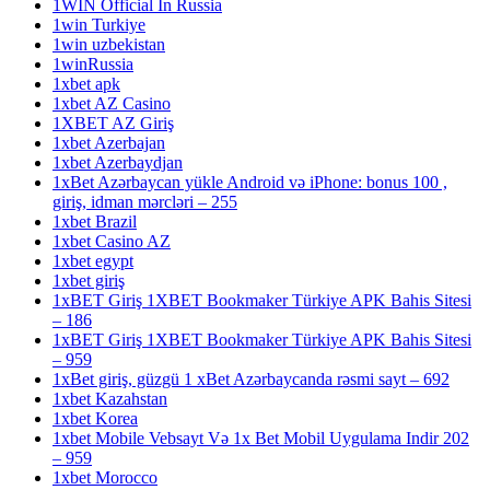
1WIN Official In Russia
1win Turkiye
1win uzbekistan
1winRussia
1xbet apk
1xbet AZ Casino
1XBET AZ Giriş
1xbet Azerbajan
1xbet Azerbaydjan
1xBet Azərbaycan yükle Android və iPhone: bonus 100 ,
giriş, idman mərcləri – 255
1xbet Brazil
1xbet Casino AZ
1xbet egypt
1xbet giriş
1xBET Giriş 1XBET Bookmaker Türkiye APK Bahis Sitesi
– 186
1xBET Giriş 1XBET Bookmaker Türkiye APK Bahis Sitesi
– 959
1xBet giriş, güzgü 1 xBet Azərbaycanda rəsmi sayt – 692
1xbet Kazahstan
1xbet Korea
1xbet Mobile Vebsayt Və 1x Bet Mobil Uygulama Indir 202
– 959
1xbet Morocco